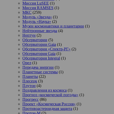
Миссия LuSEE
(1)
Миссия RAMSES
(1)
МКС
(259)
Модуль «Звезда»
(1)
Модуль «Наука»
(2)
Музеи космонавтики и планетарии
(1)
Нейтронные звезды
(4)
Нептун
(2)
Обсерватории
(5)
Обсерватории Gaia
(1)
Обсерватория «Спектр-РГ»
(2)
Обсерватория Gaia
(1)
Обсерватория Integral
(1)
Орел
(1)
Передача энергии
(1)
Планетные системы
(1)
Планеты
(22)
Плесецк
(3)
Плутон
(4)
Поздравления из космоса
(1)
Прогноз «космической погоды»
(1)
Прогресс
(86)
Проект «Космическая Россия»
(1)
Противоастероидная защита
(1)
Протон-М
(2)