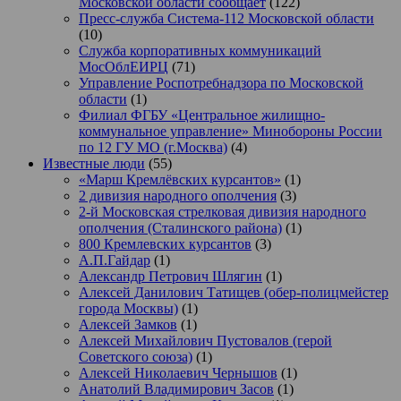
Московской области сообщает
(122)
Пресс-служба Система-112 Московской области
(10)
Служба корпоративных коммуникаций
МосОблЕИРЦ
(71)
Управление Роспотребнадзора по Московской
области
(1)
Филиал ФГБУ «Центральное жилищно-
коммунальное управление» Минобороны России
по 12 ГУ МО (г.Москва)
(4)
Известные люди
(55)
«Марш Кремлёвских курсантов»
(1)
2 дивизия народного ополчения
(3)
2-й Московская стрелковая дивизия народного
ополчения (Сталинского района)
(1)
800 Кремлевских курсантов
(3)
А.П.Гайдар
(1)
Александр Петрович Шлягин
(1)
Алексей Данилович Татищев (обер-полицмейстер
города Москвы)
(1)
Алексей Замков
(1)
Алексей Михайлович Пустовалов (герой
Советского союза)
(1)
Алексей Николаевич Чернышов
(1)
Анатолий Владимирович Засов
(1)