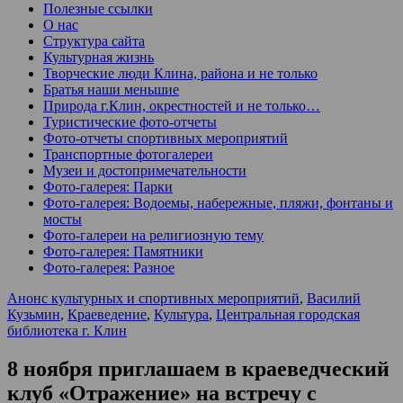
Полезные ссылки
О нас
Структура сайта
Культурная жизнь
Творческие люди Клина, района и не только
Братья наши меньшие
Природа г.Клин, окрестностей и не только…
Туристические фото-отчеты
Фото-отчеты спортивных мероприятий
Транспортные фотогалереи
Музеи и достопримечательности
Фото-галерея: Парки
Фото-галерея: Водоемы, набережные, пляжи, фонтаны и
мосты
Фото-галереи на религиозную тему
Фото-галерея: Памятники
Фото-галерея: Разное
Анонс культурных и спортивных мероприятий
,
Василий
Кузьмин
,
Краеведение
,
Культура
,
Центральная городская
библиотека г. Клин
8 ноября приглашаем в краеведческий
клуб «Отражение» на встречу с