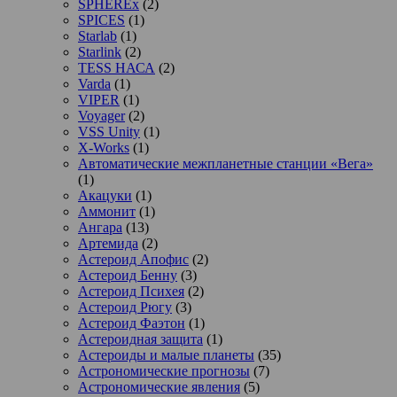
SPHEREx
(2)
SPICES
(1)
Starlab
(1)
Starlink
(2)
TESS НАСА
(2)
Varda
(1)
VIPER
(1)
Voyager
(2)
VSS Unity
(1)
X-Works
(1)
Автоматические межпланетные станции «Вега»
(1)
Акацуки
(1)
Аммонит
(1)
Ангара
(13)
Артемида
(2)
Астероид Апофис
(2)
Астероид Бенну
(3)
Астероид Психея
(2)
Астероид Рюгу
(3)
Астероид Фаэтон
(1)
Астероидная защита
(1)
Астероиды и малые планеты
(35)
Астрономические прогнозы
(7)
Астрономические явления
(5)