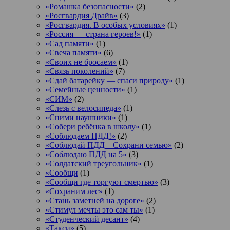
«Ромашка безопасности»
(2)
«Росгвардия Драйв»
(3)
«Росгвардия. В особых условиях»
(1)
«Россия — страна героев!»
(1)
«Сад памяти»
(1)
«Свеча памяти»
(6)
«Своих не бросаем»
(1)
«Связь поколений»
(7)
«Сдай батарейку — спаси природу»
(1)
«Семейные ценности»
(1)
«СИМ»
(2)
«Слезь с велосипеда»
(1)
«Сними наушники»
(1)
«Собери ребёнка в школу»
(1)
«Соблюдаем ПДД!»
(2)
«Соблюдай ПДД – Сохрани семью»
(2)
«Соблюдаю ПДД на 5»
(3)
«Солдатский треугольник»
(1)
«Сообщи
(1)
«Сообщи где торгуют смертью»
(3)
«Сохраним лес»
(1)
«Стань заметней на дороге»
(2)
«Стимул мечты это сам ты»
(1)
«Студенческий десант»
(4)
«Такси»
(5)