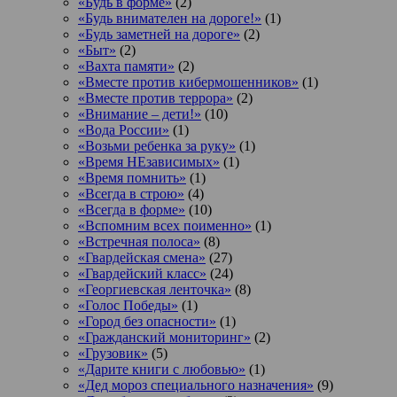
«Будь в форме»
(2)
«Будь внимателен на дороге!»
(1)
«Будь заметней на дороге»
(2)
«Быт»
(2)
«Вахта памяти»
(2)
«Вместе против кибермошенников»
(1)
«Вместе против террора»
(2)
«Внимание – дети!»
(10)
«Вода России»
(1)
«Возьми ребенка за руку»
(1)
«Время НЕзависимых»
(1)
«Время помнить»
(1)
«Всегда в строю»
(4)
«Всегда в форме»
(10)
«Вспомним всех поименно»
(1)
«Встречная полоса»
(8)
«Гвардейская смена»
(27)
«Гвардейский класс»
(24)
«Георгиевская ленточка»
(8)
«Голос Победы»
(1)
«Город без опасности»
(1)
«Гражданский мониторинг»
(2)
«Грузовик»
(5)
«Дарите книги с любовью»
(1)
«Дед мороз специального назначения»
(9)