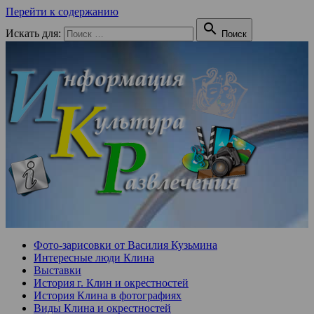
Перейти к содержанию

Искать для:
Поиск
Фото-зарисовки от Василия Кузьмина
Интересные люди Клина
Выставки
История г. Клин и окрестностей
История Клина в фотографиях
Виды Клина и окрестностей