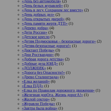
«День без автомобиля»
(2)
«День белых журавлей»
(1)
«День в лесу. Сохраним лес вместе»
(2)
«День добрых дел»
(2)
«День открытых дверей»
(6)
«День памяти жертв ДТП»
(1)
«Дерево добра»
(4)
«Дети России»
(3)
«Детское кресло
(7)
«Детям Подмосковья – безопасные дороги»
(2)
«Детям-безопасные дороги!»
(1)
«Диктант Победы»
(3)
«Дни Росгвардии»
(9)
«Добрая дорога детства»
(2)
«Добрые дела ЮИД»
(1)
«ДОЛЖНИК»
(4)
«Дорога без Опасности!»
(1)
«Древо Сталинграда»
(1)
«Елка желаний»
(6)
«Ёлка ПДД»
(1)
«Елка по Правилам дорожного движения»
(1)
«Железная дорОга. Жизнь дорогА!»
(1)
«Жилой сектор»
(2)
«Журавли Победы»
(1)
«Завтра была война»
(1)