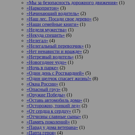
«Мы за безопасность дорожного движения»
(1)
«Наркопритон»
(3)
«Начинающий водитель»
(2)
«Наш лес. Посади свое дерево»
(5)
«Наши семейные книги»
(1)
«Неделя мужества»
(1)
«Некуда спешить»
(6)
«Нелегал»
(4)
«Нелегальный перевозчик»
(1)
«Нет ненависти и вражде»
(2)
«Нетрезвый водитель»
(15)
«Новогоднее чудо»
(1)
«Ночь в парке»
(2)
«Один день с Росгвардией»
(5)
«Один щелчок спасает жизнь!»
(8)
«Окна России»
(1)
«Опасный груз»
(3)
«Оружие Победы»
(1)
«Оставь автомобиль дома»
(1)
«Осторожно, тонкий лед»
(2)
«От сердца к сердцу»
(17)
«Отчизны славные сыны»
(1)
«Память поколений»
(1)
«Парад у дома ветерана»
(1)
«Парта героя»
(4)