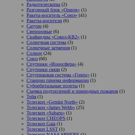
Радиотелескопы
(2)
Разгонный блок «Орион»
(1)
Ракета-носитель «Союз»
(41)
Ракеты-носители
(6)
Сатурн
(4)
Сверхновые
(6)
Скафандры «Сокол-КВ2»
(1)
Солнечная система
(3)
Солнечные затмения
(1)
Солнце
(24)
Союз
(60)
Спутники «Ионосфера»
(4)
Спутники связи
(2)
Спутниковая система «Гонец»
(1)
Станции приема информации
(1)
Суборбитальные полеты
(1)
Съемка подтоплений и природных пожаров
(1)
Тейя
(1)
Телескоп «Gemini North»
(2)
Телескоп «James Webb»
(25)
Телескоп «Subaru»
(1)
Телескоп CHEOPS
(1)
Телескоп Gaia
(1)
Телескоп LSST
(1)
Телескоп NASA SPHERE
(1)