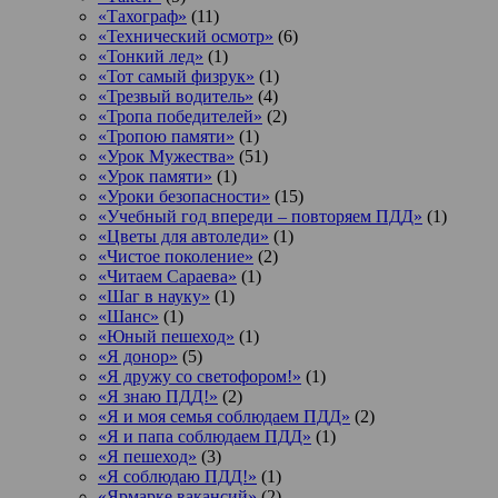
«Тахограф»
(11)
«Технический осмотр»
(6)
«Тонкий лед»
(1)
«Тот самый физрук»
(1)
«Трезвый водитель»
(4)
«Тропа победителей»
(2)
«Тропою памяти»
(1)
«Урок Мужества»
(51)
«Урок памяти»
(1)
«Уроки безопасности»
(15)
«Учебный год впереди – повторяем ПДД»
(1)
«Цветы для автоледи»
(1)
«Чистое поколение»
(2)
«Читаем Сараева»
(1)
«Шаг в науку»
(1)
«Шанс»
(1)
«Юный пешеход»
(1)
«Я донор»
(5)
«Я дружу со светофором!»
(1)
«Я знаю ПДД!»
(2)
«Я и моя семья соблюдаем ПДД»
(2)
«Я и папа соблюдаем ПДД»
(1)
«Я пешеход»
(3)
«Я соблюдаю ПДД!»
(1)
«Ярмарке вакансий»
(2)