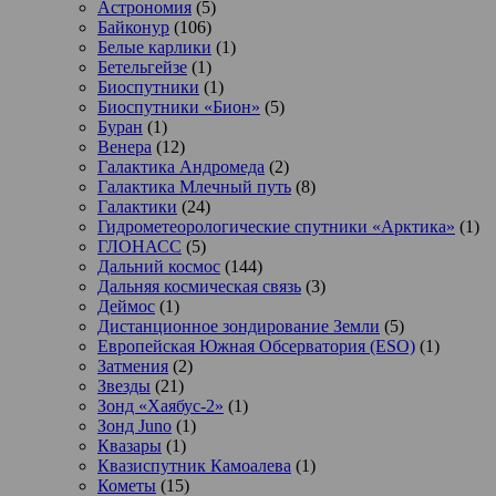
Астрономия
(5)
Байконур
(106)
Белые карлики
(1)
Бетельгейзе
(1)
Биоспутники
(1)
Биоспутники «Бион»
(5)
Буран
(1)
Венера
(12)
Галактика Андромеда
(2)
Галактика Млечный путь
(8)
Галактики
(24)
Гидрометеорологические спутники «Арктика»
(1)
ГЛОНАСС
(5)
Дальний космос
(144)
Дальняя космическая связь
(3)
Деймос
(1)
Дистанционное зондирование Земли
(5)
Европейская Южная Обсерватория (ESO)
(1)
Затмения
(2)
Звезды
(21)
Зонд «Хаябус-2»
(1)
Зонд Juno
(1)
Квазары
(1)
Квазиспутник Камоалева
(1)
Кометы
(15)