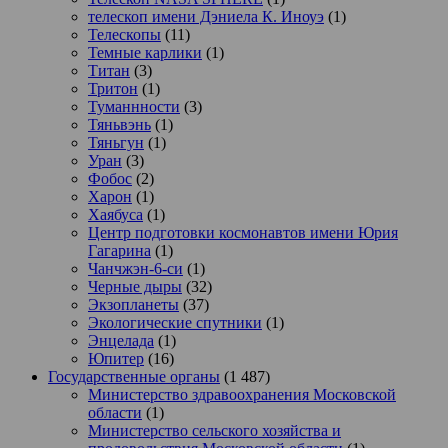
телескоп имени Дэниела К. Иноуэ
(1)
Телескопы
(11)
Темные карлики
(1)
Титан
(3)
Тритон
(1)
Туманнности
(3)
Тяньвэнь
(1)
Тяньгун
(1)
Уран
(3)
Фобос
(2)
Харон
(1)
Хаябуса
(1)
Центр подготовки космонавтов имени Юрия
Гагарина
(1)
Чанчжэн-6-си
(1)
Черные дыры
(32)
Экзопланеты
(37)
Экологические спутники
(1)
Энцелада
(1)
Юпитер
(16)
Государственные органы
(1 487)
Министерство здравоохранения Московской
области
(1)
Министерство сельского хозяйства и