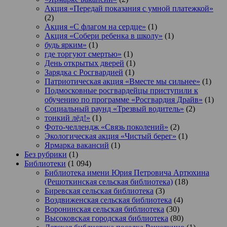
Акция «Передай показания с умной платежкой»
(2)
Акция «С флагом на сердце»
(1)
Акция «Собери ребенка в школу»
(1)
будь ярким»
(1)
где торгуют смертью»
(1)
День открытых дверей
(1)
Зарядка с Росгвардией
(1)
Патриотическая акция «Вместе мы сильнее»
(1)
Подмосковные росгвардейцы приступили к
обучению по программе «Росгвардия Драйв»
(1)
Социальный раунд «Трезвый водитель»
(2)
тонкий лёд!»
(1)
Фото-челлендж «Связь поколений»
(2)
Экологическая акция «Чистый берег»
(1)
Ярмарка вакансий
(1)
Без рубрики
(1)
Библиотеки
(1 094)
Библиотека имени Юрия Петровича Артюхина
(Решоткинская сельская библиотека)
(18)
Биревская сельская библиотека
(3)
Воздвиженская сельская библиотека
(4)
Воронинская сельская библиотека
(30)
Высоковская городская библиотека
(80)