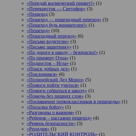
«Передай космический привет!»
(1)
«Перекресток — Светофор»
(3)
«Пешеход
(3)
«Пешеход — пешеходный переход»
(3)
«Пешеход будь внимателен!»
(1)
«Пешеход»
(10)
«Пешеходный переход»
(6)
«Письмо водителю»
(3)
«Письмо защитнику»
(1)
«По дороге в школу – безопасно!»
(1)
«По примеру Отца»
(1)
«Подросток ‒ Игла»
(1)
«Поиск добрых дел»
(1)
«Поклонимся»
(6)
«Полицейский Дед Мороз»
(5)
«Помоги пойти учиться»
(1)
«Помоги собраться в школу»
(1)
«Помочь без лишних слов»
(3)
«Посвящение первоклассников в пешеходы»
(1)
«Посылка бойцу»
(1)
«Разговоры о важном»
(1)
«Ребенок – пассажир пешеход»
(4)
«Ремень безопасности»
(3)
«Рецидив»
(1)
«РОДИТЕЛЬСКИЙ КОНТРОЛЬ»
(1)