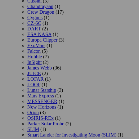
Cassini
(3)
Chandrayaan
(1)
Crew Dragon
(17)
Cygnus
(1)
CZ-6C
(1)
DART
(2)
ESA NASA
(1)
Europa Clipper
(3)
ExoMars
(1)
Falcon
(5)
Hubble
(7)
InSight
(2)
James Webb
(36)
JUICE
(2)
LOFAR
(1)
LOOP
(1)
Lunar Starship
(3)
Mars Express
(1)
MESSENGER
(1)
New Horizons
(1)
Orion
(3)
OSIRIS-REx
(1)
Parker Solar Probe
(2)
SLIM
(1)
Smart Lander for Investigating Moon (SLIM)
(1)