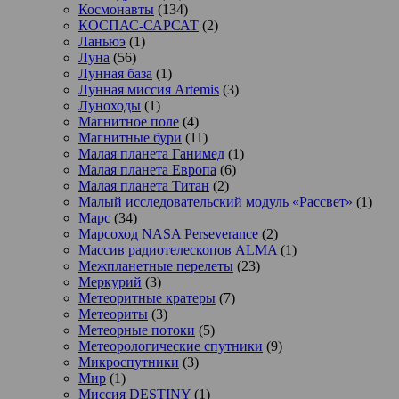
Космонавты
(134)
КОСПАС-САРСАТ
(2)
Ланьюэ
(1)
Луна
(56)
Лунная база
(1)
Лунная миссия Artemis
(3)
Луноходы
(1)
Магнитное поле
(4)
Магнитные бури
(11)
Малая планета Ганимед
(1)
Малая планета Европа
(6)
Малая планета Титан
(2)
Малый исследовательский модуль «Рассвет»
(1)
Марс
(34)
Марсоход NASA Perseverance
(2)
Массив радиотелескопов ALMA
(1)
Межпланетные перелеты
(23)
Меркурий
(3)
Метеоритные кратеры
(7)
Метеориты
(3)
Метеорные потоки
(5)
Метеорологические спутники
(9)
Микроспутники
(3)
Мир
(1)
Миссия DESTINY
(1)