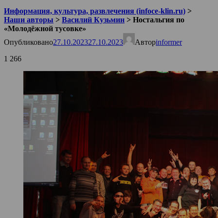
Информация, культура, развлечения (infoce-klin.ru)
>
Наши авторы
>
Василий Кузьмин
>
Ностальгия по
«Молодёжной тусовке»
Опубликовано
27.10.2023
27.10.2023
Автор
informer
1 266