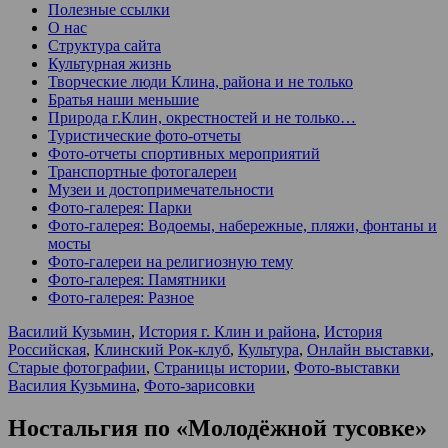
Полезные ссылки
О нас
Структура сайта
Культурная жизнь
Творческие люди Клина, района и не только
Братья наши меньшие
Природа г.Клин, окрестностей и не только…
Туристические фото-отчеты
Фото-отчеты спортивных мероприятий
Транспортные фотогалереи
Музеи и достопримечательности
Фото-галерея: Парки
Фото-галерея: Водоемы, набережные, пляжи, фонтаны и
мосты
Фото-галереи на религиозную тему
Фото-галерея: Памятники
Фото-галерея: Разное
Василий Кузьмин
,
История г. Клин и района
,
История
Российская
,
Клинский Рок-клуб
,
Культура
,
Онлайн выставки
,
Старые фотографии
,
Страницы истории
,
Фото-выставки
Василия Кузьмина
,
Фото-зарисовки
Ностальгия по «Молодёжной тусовке»