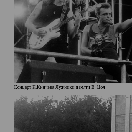
Концерт К.Кинчева Лужники памяти В. Цоя