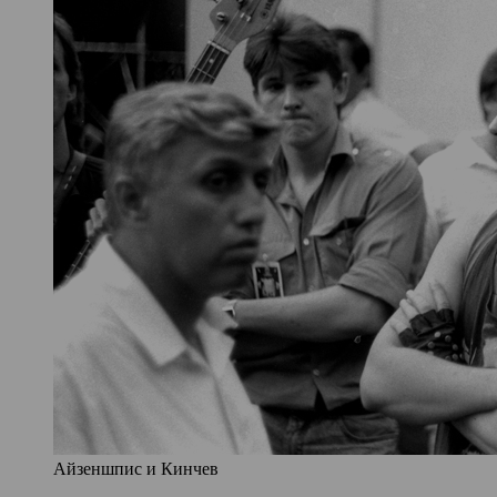
Айзеншпис и Кинчев