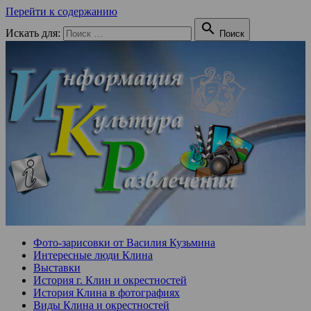
Перейти к содержанию

Искать для:
Поиск
Фото-зарисовки от Василия Кузьмина
Интересные люди Клина
Выставки
История г. Клин и окрестностей
История Клина в фотографиях
Виды Клина и окрестностей