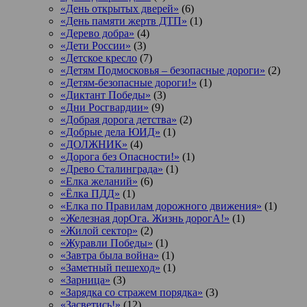
«День открытых дверей»
(6)
«День памяти жертв ДТП»
(1)
«Дерево добра»
(4)
«Дети России»
(3)
«Детское кресло
(7)
«Детям Подмосковья – безопасные дороги»
(2)
«Детям-безопасные дороги!»
(1)
«Диктант Победы»
(3)
«Дни Росгвардии»
(9)
«Добрая дорога детства»
(2)
«Добрые дела ЮИД»
(1)
«ДОЛЖНИК»
(4)
«Дорога без Опасности!»
(1)
«Древо Сталинграда»
(1)
«Елка желаний»
(6)
«Ёлка ПДД»
(1)
«Елка по Правилам дорожного движения»
(1)
«Железная дорОга. Жизнь дорогА!»
(1)
«Жилой сектор»
(2)
«Журавли Победы»
(1)
«Завтра была война»
(1)
«Заметный пешеход»
(1)
«Зарница»
(3)
«Зарядка со стражем порядка»
(3)
«Засветись!»
(12)