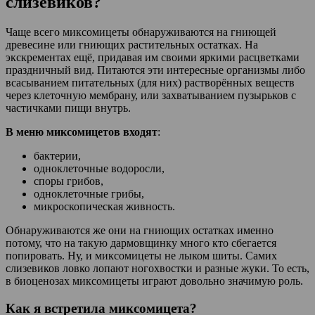
слизевиков?
Чаще всего миксомицеты обнаруживаются на гниющей
древесине или гниющих растительных остатках. На
экскрементах ещё, придавая им своими яркими расцветками
праздничный вид. Питаются эти интересные организмы либо
всасыванием питательных (для них) растворённых веществ
через клеточную мембрану, или захватыванием пузырьков с
частичками пищи внутрь.
В меню миксомицетов входят
:
бактерии,
одноклеточные водоросли,
споры грибов,
одноклеточные грибы,
микроскопическая живность.
Обнаруживаются же они на гниющих остатках именно
потому, что на такую дармовщинку много кто сбегается
попировать. Ну, и миксомицеты не лыком шиты. Самих
слизевиков ловко лопают ногохвостки и разные жуки. То есть,
в биоценозах миксомицеты играют довольно значимую роль.
Как я встретила миксомицета?