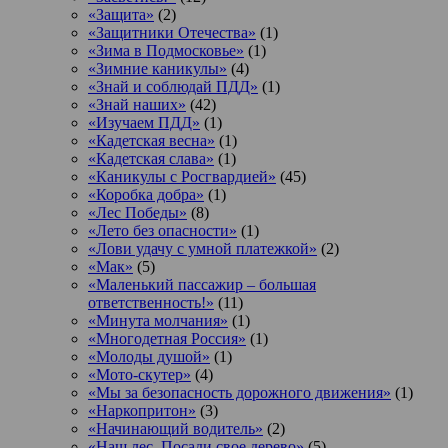
«Защита»
(2)
«Защитники Отечества»
(1)
«Зима в Подмосковье»
(1)
«Зимние каникулы»
(4)
«Знай и соблюдай ПДД»
(1)
«Знай наших»
(42)
«Изучаем ПДД»
(1)
«Кадетская весна»
(1)
«Кадетская слава»
(1)
«Каникулы с Росгвардией»
(45)
«Коробка добра»
(1)
«Лес Победы»
(8)
«Лето без опасности»
(1)
«Лови удачу с умной платежкой»
(2)
«Мак»
(5)
«Маленький пассажир – большая
ответственность!»
(11)
«Минута молчания»
(1)
«Многодетная Россия»
(1)
«Молоды душой»
(1)
«Мото-скутер»
(4)
«Мы за безопасность дорожного движения»
(1)
«Наркопритон»
(3)
«Начинающий водитель»
(2)
«Наш лес. Посади свое дерево»
(5)