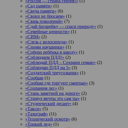
«Россия — страна героев!»
(1)
«Сад памяти»
(1)
«Свеча памяти»
(6)
«Своих не бросаем»
(1)
«Связь поколений»
(7)
«Сдай батарейку — спаси природу»
(1)
«Семейные ценности»
(1)
«СИМ»
(2)
«Слезь с велосипеда»
(1)
«Сними наушники»
(1)
«Собери ребёнка в школу»
(1)
«Соблюдаем ПДД!»
(2)
«Соблюдай ПДД – Сохрани семью»
(2)
«Соблюдаю ПДД на 5»
(3)
«Солдатский треугольник»
(1)
«Сообщи
(1)
«Сообщи где торгуют смертью»
(3)
«Сохраним лес»
(1)
«Стань заметней на дороге»
(2)
«Стимул мечты это сам ты»
(1)
«Студенческий десант»
(4)
«Такси»
(5)
«Тахограф»
(11)
«Технический осмотр»
(6)
«Тонкий лед»
(1)