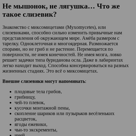
Не мышонок, не лягушка… Что же
такое слизевик?
Знакомство с миксомицетами (Myxomycetes), или
слизевиками, способно сильно изменить привычные нам
представления об окружающем мире. Амёба размером с
тарелку. Одноклеточная и многоядерная. Размножается
спорами, но не гриб и не растение. Перемещается по
поверхности, не имея конечностей. Не имея мозга, ловко
решает задачки типа буриданова осла. Даже в лабиринтах
легко находит выход. Способна консервироваться на разных
жизненных стадиях. Это всё о миксомицетах.
Внешне слизевики могут напоминать
:
плодовые тела грибов,
грибницу,
чей-то плевок,
кусочки монтажной пены,
скопление шариков или пузырьков весёленьких
расцветок,
ягоды ежевики,
чьи-то экскременты,
иней,