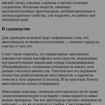
мягкой слизи), токсины, гормоны и прочие полезные
соединения. Несколько веществ, имеющих
противоопухолевые, фунгицидные, антибактериальные и
антиоксидантные свойства, уже выделено, но работы ещё
непочатый край.
В садоводстве
Для садоводов полезной будет информация о том, что
миксомицеты не являются патогенами — никакого вреда на
участке от них нет.
Стоит также отметить, что паразитарные заболевания
порошистая парша картофеля и кила капусты, вызываемые
внутриклеточными паразитами отряда плазмодифоровые
(Plasmodiophora) к слизевикам отношения не имеют, хотя
раньше считалось именно так. Генетические исследования
полностью реабилитировали миксомицетов, а паразитов
отнесли к типу церкозои (Cercozoa). И на просторах Рунета
миксомицетов сильно оговаривают.
Некоторым, впрочем, слизевики категорически не по нраву
своим внешним видом и на борьбу с ними кидаются самые
разные препараты. Так вот, фунгициды против слизевиков не
работают — их же отделили от грибов. Сам плазмодий