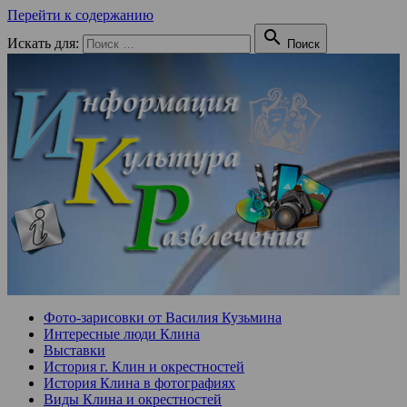
Перейти к содержанию

Искать для:
Поиск
Фото-зарисовки от Василия Кузьмина
Интересные люди Клина
Выставки
История г. Клин и окрестностей
История Клина в фотографиях
Виды Клина и окрестностей