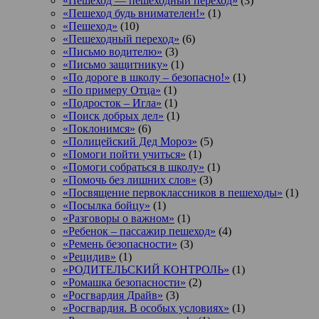
«Пешеход — пешеходный переход»
(3)
«Пешеход будь внимателен!»
(1)
«Пешеход»
(10)
«Пешеходный переход»
(6)
«Письмо водителю»
(3)
«Письмо защитнику»
(1)
«По дороге в школу – безопасно!»
(1)
«По примеру Отца»
(1)
«Подросток ‒ Игла»
(1)
«Поиск добрых дел»
(1)
«Поклонимся»
(6)
«Полицейский Дед Мороз»
(5)
«Помоги пойти учиться»
(1)
«Помоги собраться в школу»
(1)
«Помочь без лишних слов»
(3)
«Посвящение первоклассников в пешеходы»
(1)
«Посылка бойцу»
(1)
«Разговоры о важном»
(1)
«Ребенок – пассажир пешеход»
(4)
«Ремень безопасности»
(3)
«Рецидив»
(1)
«РОДИТЕЛЬСКИЙ КОНТРОЛЬ»
(1)
«Ромашка безопасности»
(2)
«Росгвардия Драйв»
(3)
«Росгвардия. В особых условиях»
(1)