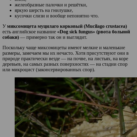
желеобразные палочки и решётки,
яркую шерсть на гнилушке,
кусочки слизи и вообще непонятно что.
У
миксомицета муцилаго корковый (Mucilago crustacea)
есть английское название
«Dog sick fungus» (рвота больной
собаки)
— примерно так он и выглядит.
Поскольку чаще миксомицеты имеют мелкие и маленькие
размеры, замечаем мы их нечасто. Хотя присутствуют они в
природе практически везде — на почве, на листьях, на коре
деревьев, на самых разных поверхностях — на стадии спор
или микроцист (законсервированных спор).