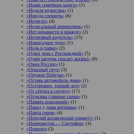
«Наши семейные книги»
(1)
«Неделя мужества»
(1)
«Некуда спешить»
(6)
«Нелегал»
(4)
«Нелегальный перевозчик»
(1)
«Нет ненависти и вражде»
(2)
«Нетрезвый водитель»
(15)
«Новогоднее чудо»
(1)
«Ночь в парке»
(2)
«Один день с Росгвардией»
(5)
«Один щелчок спасает жизнь!»
(8)
«Окна России»
(1)
«Опасный груз»
(3)
«Оружие Победы»
(1)
«Оставь автомобиль дома»
(1)
«Осторожно, тонкий лед»
(2)
«От сердца к сердцу»
(17)
«Отчизны славные сыны»
(1)
«Память поколений»
(1)
«Парад у дома ветерана»
(1)
«Парта героя»
(4)
«Передай космический привет!»
(1)
«Перекресток — Светофор»
(3)
«Пешеход
(3)