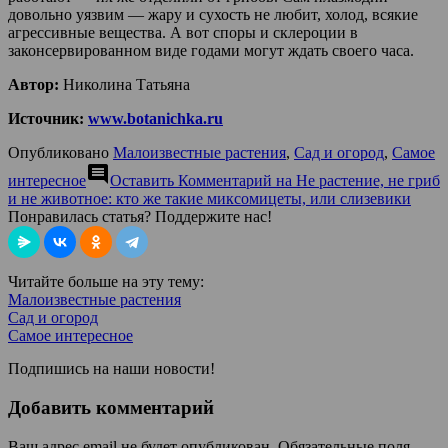
довольно уязвим — жару и сухость не любит, холод, всякие
агрессивные вещества. А вот споры и склероции в
законсервированном виде годами могут ждать своего часа.
Автор:
Николина Татьяна
Источник:
www.botanichka.ru
Опубликовано
Малоизвестные растения
,
Сад и огород
,
Самое
comment
интересное
Оставить Комментарий
на Не растение, не гриб
и не животное: кто же такие миксомицеты, или слизевики
Понравилась статья? Поддержите нас!
Читайте больше на эту тему:
Малоизвестные растения
Сад и огород
Самое интересное
Подпишись на наши новости!
Добавить комментарий
Ваш адрес email не будет опубликован.
Обязательные поля