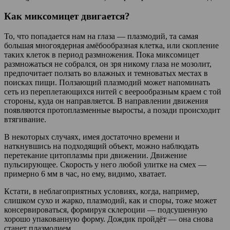
Как миксомицет двигается?
То, что попадается нам на глаза — плазмодий, та самая
большая многоядерная амёбообразная клетка, или скопление
таких клеток в период размножения. Пока миксомицет
размножаться не собрался, он зря никому глаза не мозолит,
предпочитает ползать во влажных и темноватых местах в
поисках пищи. Ползающий плазмодий может напоминать
сеть из переплетающихся нитей с веерообразным краем с той
стороны, куда он направляется. В направлении движения
появляются протоплазменные выросты, а позади происходит
втягивание.
В некоторых случаях, имея достаточно времени и
наткнувшись на подходящий объект, можно наблюдать
перетекание цитоплазмы при движении. Движение
пульсирующее. Скорость у него любой улитке на смех —
примерно 6 мм в час, но ему, видимо, хватает.
Кстати, в неблагоприятных условиях, когда, например,
слишком сухо и жарко, плазмодий, как и споры, тоже может
консервироваться, формируя склероции — подсушенную
хорошо упакованную форму. Дождик пройдёт — она снова
станет плазмодием.