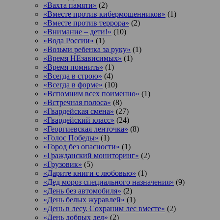
«Вахта памяти»
(2)
«Вместе против кибермошенников»
(1)
«Вместе против террора»
(2)
«Внимание – дети!»
(10)
«Вода России»
(1)
«Возьми ребенка за руку»
(1)
«Время НЕзависимых»
(1)
«Время помнить»
(1)
«Всегда в строю»
(4)
«Всегда в форме»
(10)
«Вспомним всех поименно»
(1)
«Встречная полоса»
(8)
«Гвардейская смена»
(27)
«Гвардейский класс»
(24)
«Георгиевская ленточка»
(8)
«Голос Победы»
(1)
«Город без опасности»
(1)
«Гражданский мониторинг»
(2)
«Грузовик»
(5)
«Дарите книги с любовью»
(1)
«Дед мороз специального назначения»
(9)
«День без автомобиля»
(2)
«День белых журавлей»
(1)
«День в лесу. Сохраним лес вместе»
(2)
«День добрых дел»
(2)