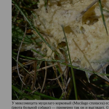
У миксомицета муцилаго корковый (Mucilago crustacea) ес
(рвота больной собаки) — примерно так он и выглядит. ©