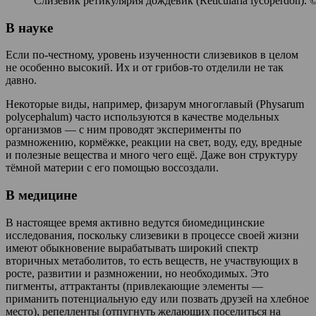
Слизевик ретикулярия дождевик (Reticularia lycoperdon). ©
В науке
Если по-честному, уровень изученности слизевиков в целом
не особенно высокий. Их и от грибов-то отделили не так
давно.
Некоторые виды, например, физарум многоглавый (Physarum
polycephalum) часто используются в качестве модельных
организмов — с ним проводят эксперименты по
размножению, кормёжке, реакции на свет, воду, еду, вредные
и полезные вещества и много чего ещё. Даже вон структуру
тёмной материи с его помощью воссоздали.
В медицине
В настоящее время активно ведутся биомедицинские
исследования, поскольку слизевики в процессе своей жизни
имеют обыкновение вырабатывать широкий спектр
вторичных метаболитов, то есть веществ, не участвующих в
росте, развитии и размножении, но необходимых. Это
пигменты, аттрактанты (привлекающие элементы —
приманить потенциальную еду или позвать друзей на хлебное
место), репелленты (отпугнуть желающих поселиться на