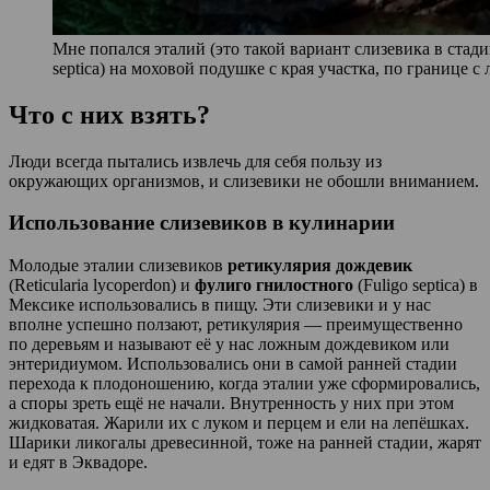
Мне попался эталий (это такой вариант слизевика в стад
septica) на моховой подушке с края участка, по границе 
Что с них взять?
Люди всегда пытались извлечь для себя пользу из
окружающих организмов, и слизевики не обошли вниманием.
Использование слизевиков в кулинарии
Молодые эталии слизевиков
ретикулярия дождевик
(Reticularia lycoperdon) и
фулиго гнилостного
(Fuligo septica) в
Мексике использовались в пищу. Эти слизевики и у нас
вполне успешно ползают, ретикулярия — преимущественно
по деревьям и называют её у нас ложным дождевиком или
энтеридиумом. Использовались они в самой ранней стадии
перехода к плодоношению, когда эталии уже сформировались,
а споры зреть ещё не начали. Внутренность у них при этом
жидковатая. Жарили их с луком и перцем и ели на лепёшках.
Шарики ликогалы древесинной, тоже на ранней стадии, жарят
и едят в Эквадоре.