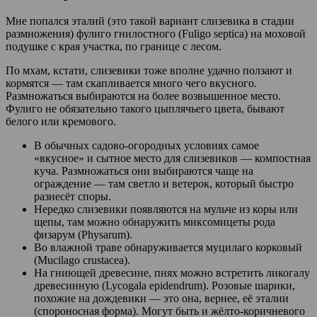
Мне попался эталий (это такой вариант слизевика в стадии
размножения) фулиго гнилостного (Fuligo septica) на моховой
подушке с края участка, по границе с лесом.
По мхам, кстати, слизевики тоже вполне удачно ползают и
кормятся — там скапливается много чего вкусного.
Размножаться выбираются на более возвышенное место.
Фулиго не обязательно такого цыплячьего цвета, бывают
белого или кремового.
В обычных садово-огородных условиях самое
«вкусное» и сытное место для слизевиков — компостная
куча. Размножаться они выбираются чаще на
ограждение — там светло и ветерок, который быстро
разнесёт споры.
Нередко слизевики появляются на мульче из коры или
щепы, там можно обнаружить миксомицеты рода
физарум (Physarum).
Во влажной траве обнаруживается муцилаго корковый
(Mucilago crustacea).
На гниющей древесине, пнях можно встретить ликогалу
древесинную (Lycogala epidendrum). Розовые шарики,
похожие на дождевики — это она, вернее, её эталии
(спороносная форма). Могут быть и жёлто-коричневого