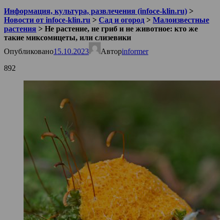
Информация, культура, развлечения (infoce-klin.ru)
>
Новости от infoce-klin.ru
>
Сад и огород
>
Малоизвестные
растения
>
Не растение, не гриб и не животное: кто же
такие миксомицеты, или слизевики
Опубликовано
15.10.2023
Автор
informer
892