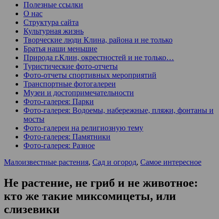
Полезные ссылки
О нас
Структура сайта
Культурная жизнь
Творческие люди Клина, района и не только
Братья наши меньшие
Природа г.Клин, окрестностей и не только…
Туристические фото-отчеты
Фото-отчеты спортивных мероприятий
Транспортные фотогалереи
Музеи и достопримечательности
Фото-галерея: Парки
Фото-галерея: Водоемы, набережные, пляжи, фонтаны и
мосты
Фото-галереи на религиозную тему
Фото-галерея: Памятники
Фото-галерея: Разное
Малоизвестные растения
,
Сад и огород
,
Самое интересное
Не растение, не гриб и не животное:
кто же такие миксомицеты, или
слизевики