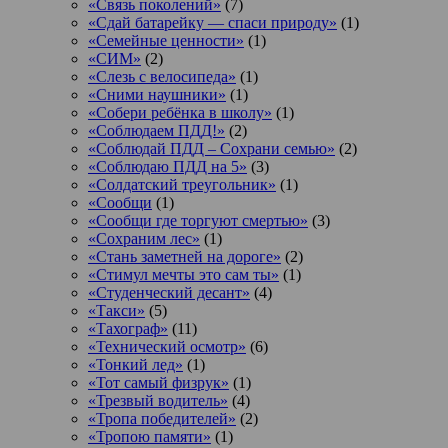
«Связь поколений»
(7)
«Сдай батарейку — спаси природу»
(1)
«Семейные ценности»
(1)
«СИМ»
(2)
«Слезь с велосипеда»
(1)
«Сними наушники»
(1)
«Собери ребёнка в школу»
(1)
«Соблюдаем ПДД!»
(2)
«Соблюдай ПДД – Сохрани семью»
(2)
«Соблюдаю ПДД на 5»
(3)
«Солдатский треугольник»
(1)
«Сообщи
(1)
«Сообщи где торгуют смертью»
(3)
«Сохраним лес»
(1)
«Стань заметней на дороге»
(2)
«Стимул мечты это сам ты»
(1)
«Студенческий десант»
(4)
«Такси»
(5)
«Тахограф»
(11)
«Технический осмотр»
(6)
«Тонкий лед»
(1)
«Тот самый физрук»
(1)
«Трезвый водитель»
(4)
«Тропа победителей»
(2)
«Тропою памяти»
(1)