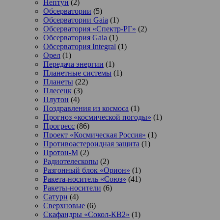
Нептун
(2)
Обсерватории
(5)
Обсерватории Gaia
(1)
Обсерватория «Спектр-РГ»
(2)
Обсерватория Gaia
(1)
Обсерватория Integral
(1)
Орел
(1)
Передача энергии
(1)
Планетные системы
(1)
Планеты
(22)
Плесецк
(3)
Плутон
(4)
Поздравления из космоса
(1)
Прогноз «космической погоды»
(1)
Прогресс
(86)
Проект «Космическая Россия»
(1)
Противоастероидная защита
(1)
Протон-М
(2)
Радиотелескопы
(2)
Разгонный блок «Орион»
(1)
Ракета-носитель «Союз»
(41)
Ракеты-носители
(6)
Сатурн
(4)
Сверхновые
(6)
Скафандры «Сокол-КВ2»
(1)