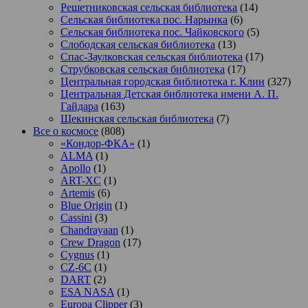
Решетниковская сельская библиотека
(14)
Сельская библиотека пос. Нарынка
(6)
Сельская библиотека пос. Чайковского
(5)
Слободская сельская библиотека
(13)
Спас-Заулковская сельская библиотека
(17)
Струбковская сельская библиотека
(17)
Центральная городская библиотека г. Клин
(327)
Центральная Детская библиотека имени А. П.
Гайдара
(163)
Щекинская сельская библиотека
(7)
Все о космосе
(808)
«Кондор-ФКА»
(1)
ALMA
(1)
Apollo
(1)
ART-XC
(1)
Artemis
(6)
Blue Origin
(1)
Cassini
(3)
Chandrayaan
(1)
Crew Dragon
(17)
Cygnus
(1)
CZ-6C
(1)
DART
(2)
ESA NASA
(1)
Europa Clipper
(3)