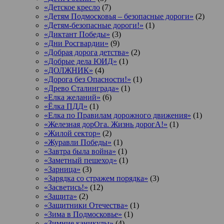
«Детское кресло
(7)
«Детям Подмосковья – безопасные дороги»
(2)
«Детям-безопасные дороги!»
(1)
«Диктант Победы»
(3)
«Дни Росгвардии»
(9)
«Добрая дорога детства»
(2)
«Добрые дела ЮИД»
(1)
«ДОЛЖНИК»
(4)
«Дорога без Опасности!»
(1)
«Древо Сталинграда»
(1)
«Елка желаний»
(6)
«Ёлка ПДД»
(1)
«Елка по Правилам дорожного движения»
(1)
«Железная дорОга. Жизнь дорогА!»
(1)
«Жилой сектор»
(2)
«Журавли Победы»
(1)
«Завтра была война»
(1)
«Заметный пешеход»
(1)
«Зарница»
(3)
«Зарядка со стражем порядка»
(3)
«Засветись!»
(12)
«Защита»
(2)
«Защитники Отечества»
(1)
«Зима в Подмосковье»
(1)
«Зимние каникулы»
(4)