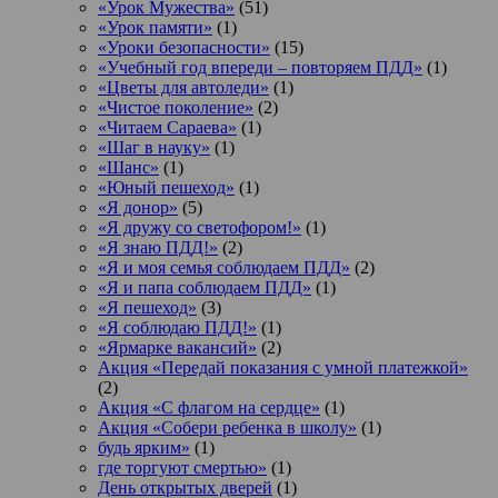
«Урок Мужества»
(51)
«Урок памяти»
(1)
«Уроки безопасности»
(15)
«Учебный год впереди – повторяем ПДД»
(1)
«Цветы для автоледи»
(1)
«Чистое поколение»
(2)
«Читаем Сараева»
(1)
«Шаг в науку»
(1)
«Шанс»
(1)
«Юный пешеход»
(1)
«Я донор»
(5)
«Я дружу со светофором!»
(1)
«Я знаю ПДД!»
(2)
«Я и моя семья соблюдаем ПДД»
(2)
«Я и папа соблюдаем ПДД»
(1)
«Я пешеход»
(3)
«Я соблюдаю ПДД!»
(1)
«Ярмарке вакансий»
(2)
Акция «Передай показания с умной платежкой»
(2)
Акция «С флагом на сердце»
(1)
Акция «Собери ребенка в школу»
(1)
будь ярким»
(1)
где торгуют смертью»
(1)
День открытых дверей
(1)