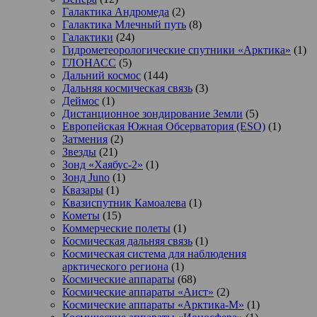
Галактика Андромеда
(2)
Галактика Млечный путь
(8)
Галактики
(24)
Гидрометеорологические спутники «Арктика»
(1)
ГЛОНАСС
(5)
Дальний космос
(144)
Дальняя космическая связь
(3)
Деймос
(1)
Дистанционное зондирование Земли
(5)
Европейская Южная Обсерватория (ESO)
(1)
Затмения
(2)
Звезды
(21)
Зонд «Хаябус-2»
(1)
Зонд Juno
(1)
Квазары
(1)
Квазиспутник Камоалева
(1)
Кометы
(15)
Коммерческие полеты
(1)
Космическая дальняя связь
(1)
Космическая система для наблюдения
арктического региона
(1)
Космические аппараты
(68)
Космические аппараты «Аист»
(2)
Космические аппараты «Арктика-М»
(1)