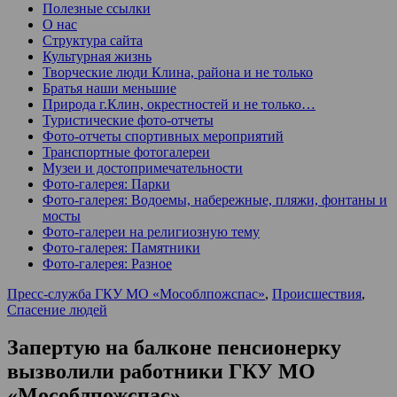
Полезные ссылки
О нас
Структура сайта
Культурная жизнь
Творческие люди Клина, района и не только
Братья наши меньшие
Природа г.Клин, окрестностей и не только…
Туристические фото-отчеты
Фото-отчеты спортивных мероприятий
Транспортные фотогалереи
Музеи и достопримечательности
Фото-галерея: Парки
Фото-галерея: Водоемы, набережные, пляжи, фонтаны и
мосты
Фото-галереи на религиозную тему
Фото-галерея: Памятники
Фото-галерея: Разное
Пресс-служба ГКУ МО «Мособлпожспас»
,
Происшествия
,
Спасение людей
Запертую на балконе пенсионерку
вызволили работники ГКУ МО
«Мособлпожспас»