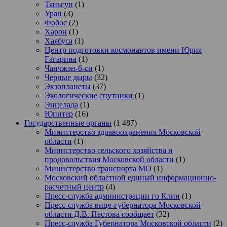
Тяньгун
(1)
Уран
(3)
Фобос
(2)
Харон
(1)
Хаябуса
(1)
Центр подготовки космонавтов имени Юрия
Гагарина
(1)
Чанчжэн-6-си
(1)
Черные дыры
(32)
Экзопланеты
(37)
Экологические спутники
(1)
Энцелада
(1)
Юпитер
(16)
Государственные органы
(1 487)
Министерство здравоохранения Московской
области
(1)
Министерство сельского хозяйства и
продовольствия Московской области
(1)
Министерство транспорта МО
(1)
Московский областной единый информационно-
расчетный центр
(4)
Пресс-служба администрации го Клин
(1)
Пресс-служба вице-губернатора Московской
области Д.В. Пестова сообщает
(32)
Пресс-служба Губернатора Московской области
(2)