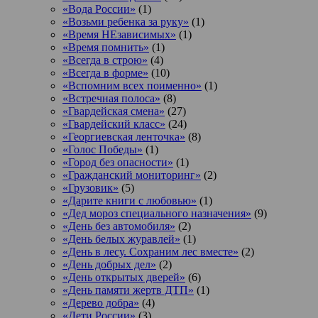
«Вода России»
(1)
«Возьми ребенка за руку»
(1)
«Время НЕзависимых»
(1)
«Время помнить»
(1)
«Всегда в строю»
(4)
«Всегда в форме»
(10)
«Вспомним всех поименно»
(1)
«Встречная полоса»
(8)
«Гвардейская смена»
(27)
«Гвардейский класс»
(24)
«Георгиевская ленточка»
(8)
«Голос Победы»
(1)
«Город без опасности»
(1)
«Гражданский мониторинг»
(2)
«Грузовик»
(5)
«Дарите книги с любовью»
(1)
«Дед мороз специального назначения»
(9)
«День без автомобиля»
(2)
«День белых журавлей»
(1)
«День в лесу. Сохраним лес вместе»
(2)
«День добрых дел»
(2)
«День открытых дверей»
(6)
«День памяти жертв ДТП»
(1)
«Дерево добра»
(4)
«Дети России»
(3)