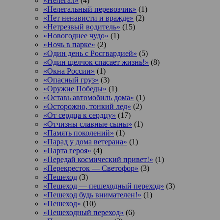
«Нелегал»
(4)
«Нелегальный перевозчик»
(1)
«Нет ненависти и вражде»
(2)
«Нетрезвый водитель»
(15)
«Новогоднее чудо»
(1)
«Ночь в парке»
(2)
«Один день с Росгвардией»
(5)
«Один щелчок спасает жизнь!»
(8)
«Окна России»
(1)
«Опасный груз»
(3)
«Оружие Победы»
(1)
«Оставь автомобиль дома»
(1)
«Осторожно, тонкий лед»
(2)
«От сердца к сердцу»
(17)
«Отчизны славные сыны»
(1)
«Память поколений»
(1)
«Парад у дома ветерана»
(1)
«Парта героя»
(4)
«Передай космический привет!»
(1)
«Перекресток — Светофор»
(3)
«Пешеход
(3)
«Пешеход — пешеходный переход»
(3)
«Пешеход будь внимателен!»
(1)
«Пешеход»
(10)
«Пешеходный переход»
(6)