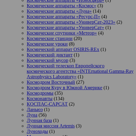
Космические аппараты «Ионосфера»
(1)
Космические аппараты «Космос»
(3)
Космические аппараты «Луна»
(14)
Космические аппараты «Ресурс-П»
(4)
Космические аппараты «УниверСат-2023»
(2)
Космические аппараты «УниверСат»
(1)
Космические спутники «Метеор»
(4)
Космические станции
(20)
Космические уроки
(8)
Космический аппарат OSIRIS-REx
(1)
Космический диктант
(1)
Космический мусор
(3)
Космический телескоп Европейского
космического агентства «INTErnational Gamma-Ray
Astrophysics Laboratory»
(1)
Космодром Восточный
(27)
Космодром Куру в Южной Америке
(1)
Космодромы
(35)
Космонавты
(134)
КОСПАС-САРСАТ
(2)
Ланьюэ
(1)
Луна
(56)
Лунная база
(1)
Лунная миссия Artemis
(3)
Луноходы
(1)