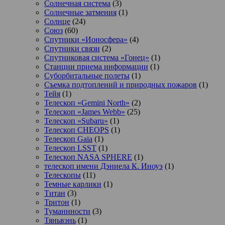
Солнечная система
(3)
Солнечные затмения
(1)
Солнце
(24)
Союз
(60)
Спутники «Ионосфера»
(4)
Спутники связи
(2)
Спутниковая система «Гонец»
(1)
Станции приема информации
(1)
Суборбитальные полеты
(1)
Съемка подтоплений и природных пожаров
(1)
Тейя
(1)
Телескоп «Gemini North»
(2)
Телескоп «James Webb»
(25)
Телескоп «Subaru»
(1)
Телескоп CHEOPS
(1)
Телескоп Gaia
(1)
Телескоп LSST
(1)
Телескоп NASA SPHERE
(1)
телескоп имени Дэниела К. Иноуэ
(1)
Телескопы
(11)
Темные карлики
(1)
Титан
(3)
Тритон
(1)
Туманнности
(3)
Тяньвэнь
(1)