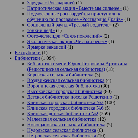
Зарядка с Росгвардией
(1)
Патриотическая акция «Вместе мы сильнее»
(1)
Подмосковные росгвардейцы приступили к
обучению по программе «Росгвардия Драйв»
(1)
Социальный раунд «Трезвый водитель»
(2)
тонкий лёд!»
(1)
Фото-челлендж «Связь поколений»
(2)
Экологическая акция «Чистый берег»
(1)
Ярмарка вакансий
(1)
Без рубрики
(1)
Библиотеки
(1 094)
Библиотека имени Юрия Петровича Артюхина
(Решоткинская сельская библиотека)
(18)
Биревская сельская библиотека
(3)
Воздвиженская сельская библиотека
(4)
Воронинская сельская библиотека
(30)
Высоковская городская библиотека
(80)
Детская библиотека поселка Решоткино
(1)
Клинская городская библиотека №2
(100)
Клинская городская библиотека №6
(5)
Клинская детская библиотека №2
(259)
Малеевская сельская библиотека
(12)
Новощаповская сельская библиотека
(5)
Нудольская сельская библиотека
(6)
Петровская сельская библиотека
(10)