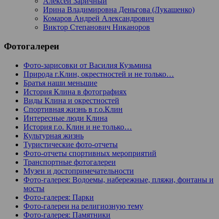
Алексей Заричный
Ирина Владимировна Деньгова (Лукашенко)
Комаров Андрей Александрович
Виктор Степанович Никаноров
Фотогалереи
Фото-зарисовки от Василия Кузьмина
Природа г.Клин, окрестностей и не только…
Братья наши меньшие
История Клина в фотографиях
Виды Клина и окрестностей
Спортивная жизнь в г.о.Клин
Интересные люди Клина
История г.о. Клин и не только…
Культурная жизнь
Туристические фото-отчеты
Фото-отчеты спортивных мероприятий
Транспортные фотогалереи
Музеи и достопримечательности
Фото-галерея: Водоемы, набережные, пляжи, фонтаны и
мосты
Фото-галерея: Парки
Фото-галереи на религиозную тему
Фото-галерея: Памятники