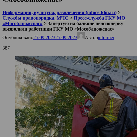
Информация, культура, развлечения (infoce-klin.ru)
>
Службы правопорядка, МЧС
>
Пресс-служба ГКУ МО
«Мособлпожспас»
>
Запертую на балконе пенсионерку
вызволили работники ГКУ МО «Мособлпожспас»
Опубликовано
25.09.2023
25.09.2023
Автор
informer
387