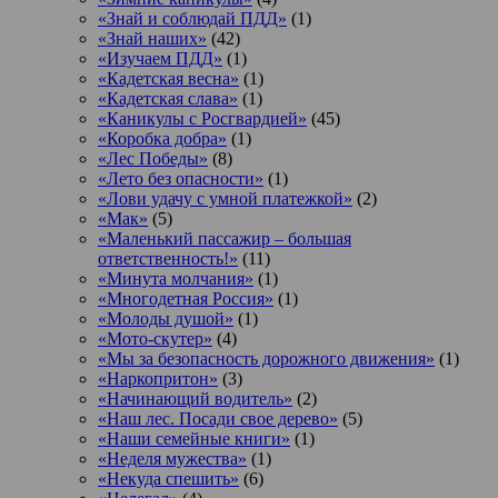
«Знай и соблюдай ПДД»
(1)
«Знай наших»
(42)
«Изучаем ПДД»
(1)
«Кадетская весна»
(1)
«Кадетская слава»
(1)
«Каникулы с Росгвардией»
(45)
«Коробка добра»
(1)
«Лес Победы»
(8)
«Лето без опасности»
(1)
«Лови удачу с умной платежкой»
(2)
«Мак»
(5)
«Маленький пассажир – большая
ответственность!»
(11)
«Минута молчания»
(1)
«Многодетная Россия»
(1)
«Молоды душой»
(1)
«Мото-скутер»
(4)
«Мы за безопасность дорожного движения»
(1)
«Наркопритон»
(3)
«Начинающий водитель»
(2)
«Наш лес. Посади свое дерево»
(5)
«Наши семейные книги»
(1)
«Неделя мужества»
(1)
«Некуда спешить»
(6)