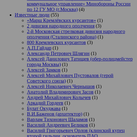
коммунальное управление» Минобороны России
по 12 ГУ МО (г.Москва)
(4)
Известные люди
(55)
«Марш Кремлёвских курсантов»
(1)
2 дивизия народного ополчения
(3)
2-й Московская стрелковая дивизия народного
ополчения (Сталинского района)
(1)
800 Кремлевских курсантов
(3)
А.П.Гайдар
(1)
Александр Петрович Шлягин
(1)
Алексей Данилович Татищев (обер-полицмейстер
города Москвы)
(1)
Алексей Замков
(1)
Алексей Михайлович Пустовалов (герой
Советского союза)
(1)
Алексей Николаевич Чернышов
(1)
Анатолий Владимирович Засов
(1)
Андрей Михайлович Колычев
(1)
Аркадий Гордеев
(1)
Булат Окуджава
(1)
В.И.Баженов (архитектор)
(1)
Варлам Тихонович Шаламов
(1)
Василий Андреевич Беликов
(1)
Василий Григорьевич Орлов (клинский купец
второй гильдии, основатель ПАО