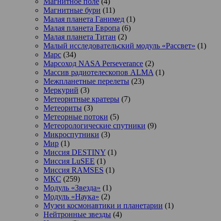
Магнитное поле
(4)
Магнитные бури
(11)
Малая планета Ганимед
(1)
Малая планета Европа
(6)
Малая планета Титан
(2)
Малый исследовательский модуль «Рассвет»
(1)
Марс
(34)
Марсоход NASA Perseverance
(2)
Массив радиотелескопов ALMA
(1)
Межпланетные перелеты
(23)
Меркурий
(3)
Метеоритные кратеры
(7)
Метеориты
(3)
Метеорные потоки
(5)
Метеорологические спутники
(9)
Микроспутники
(3)
Мир
(1)
Миссия DESTINY
(1)
Миссия LuSEE
(1)
Миссия RAMSES
(1)
МКС
(259)
Модуль «Звезда»
(1)
Модуль «Наука»
(2)
Музеи космонавтики и планетарии
(1)
Нейтронные звезды
(4)