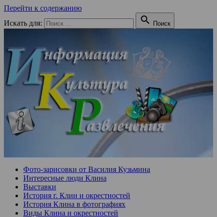
Перейти к содержанию

Искать для:
Поиск
Фото-зарисовки от Василия Кузьмина
Интересные люди Клина
Выставки
История г. Клин и окрестностей
История Клина в фотографиях
Виды Клина и окрестностей