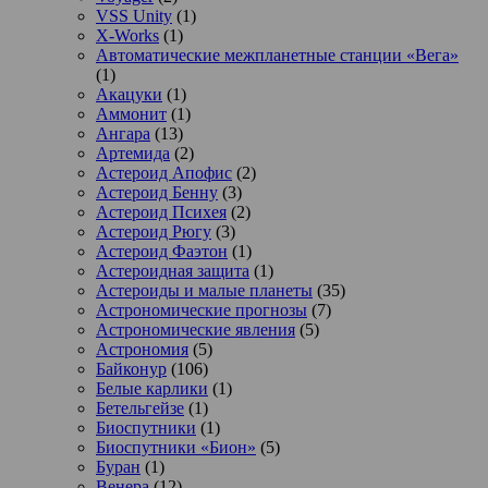
VSS Unity
(1)
X-Works
(1)
Автоматические межпланетные станции «Вега»
(1)
Акацуки
(1)
Аммонит
(1)
Ангара
(13)
Артемида
(2)
Астероид Апофис
(2)
Астероид Бенну
(3)
Астероид Психея
(2)
Астероид Рюгу
(3)
Астероид Фаэтон
(1)
Астероидная защита
(1)
Астероиды и малые планеты
(35)
Астрономические прогнозы
(7)
Астрономические явления
(5)
Астрономия
(5)
Байконур
(106)
Белые карлики
(1)
Бетельгейзе
(1)
Биоспутники
(1)
Биоспутники «Бион»
(5)
Буран
(1)
Венера
(12)