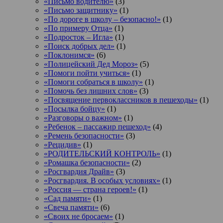
«Письмо водителю»
(3)
«Письмо защитнику»
(1)
«По дороге в школу – безопасно!»
(1)
«По примеру Отца»
(1)
«Подросток ‒ Игла»
(1)
«Поиск добрых дел»
(1)
«Поклонимся»
(6)
«Полицейский Дед Мороз»
(5)
«Помоги пойти учиться»
(1)
«Помоги собраться в школу»
(1)
«Помочь без лишних слов»
(3)
«Посвящение первоклассников в пешеходы»
(1)
«Посылка бойцу»
(1)
«Разговоры о важном»
(1)
«Ребенок – пассажир пешеход»
(4)
«Ремень безопасности»
(3)
«Рецидив»
(1)
«РОДИТЕЛЬСКИЙ КОНТРОЛЬ»
(1)
«Ромашка безопасности»
(2)
«Росгвардия Драйв»
(3)
«Росгвардия. В особых условиях»
(1)
«Россия — страна героев!»
(1)
«Сад памяти»
(1)
«Свеча памяти»
(6)
«Своих не бросаем»
(1)