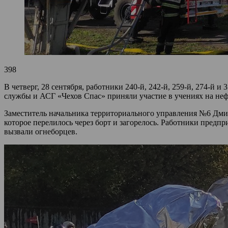
398
В четверг, 28 сентября, работники 240-й, 242-й, 259-й, 274
службы и АСГ «Чехов Спас» приняли участие в учениях на нефт
Заместитель начальника территориального управления №6 Дмит
которое перелилось через борт и загорелось. Работники предп
вызвали огнеборцев.