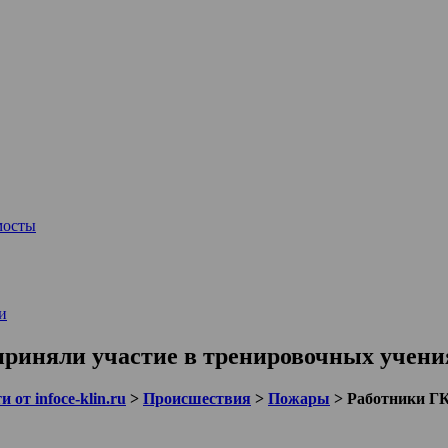
мосты
и
риняли участие в тренировочных учени
 от infoce-klin.ru
>
Происшествия
>
Пожары
>
Работники Г