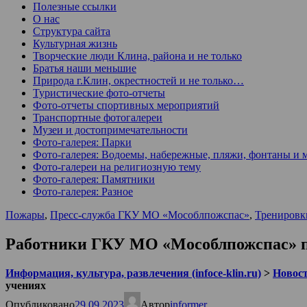
Полезные ссылки
О нас
Структура сайта
Культурная жизнь
Творческие люди Клина, района и не только
Братья наши меньшие
Природа г.Клин, окрестностей и не только…
Туристические фото-отчеты
Фото-отчеты спортивных мероприятий
Транспортные фотогалереи
Музеи и достопримечательности
Фото-галерея: Парки
Фото-галерея: Водоемы, набережные, пляжи, фонтаны и 
Фото-галереи на религиозную тему
Фото-галерея: Памятники
Фото-галерея: Разное
Пожары
,
Пресс-служба ГКУ МО «Мособлпожспас»
,
Тренировк
Работники ГКУ МО «Мособлпожспас» п
Информация, культура, развлечения (infoce-klin.ru)
>
Новости
учениях
Опубликовано
29.09.2023
Автор
informer