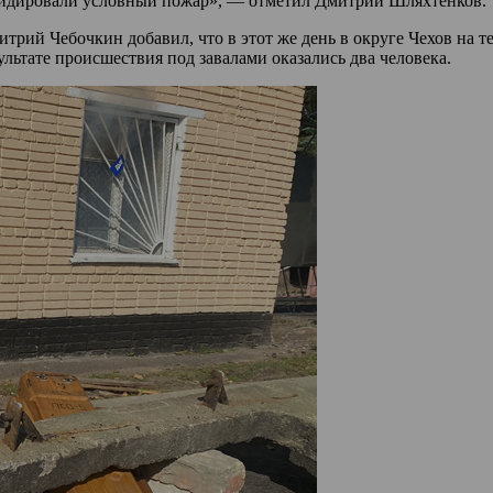
квидировали условный пожар», — отметил Дмитрий Шляхтенков.
трий Чебочкин добавил, что в этот же день в округе Чехов на 
льтате происшествия под завалами оказались два человека.