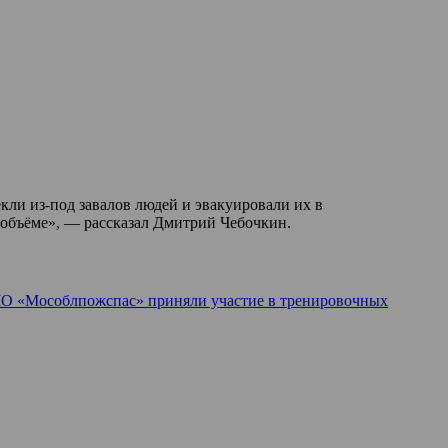
кли из-под завалов людей и эвакуировали их в
 объёме», — рассказал Дмитрий Чебочкин.
О «Мособлпожспас» приняли участие в тренировочных