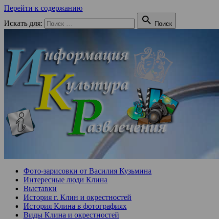
Перейти к содержанию

Искать для:
Поиск
Фото-зарисовки от Василия Кузьмина
Интересные люди Клина
Выставки
История г. Клин и окрестностей
История Клина в фотографиях
Виды Клина и окрестностей