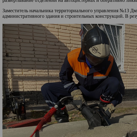
развертывание отделений на автоцистернах и оперативно ли
Заместитель начальника территориального управления №13 Дми
административного здания и строительных конструкций. В резу