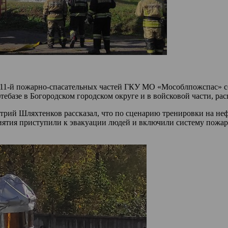
-й и 311-й пожарно-спасательных частей ГКУ МО «Мособлпожспас
ебазе в Богородском городском округе и в войсковой части, ра
рий Шляхтенков рассказал, что по сценарию тренировки на неф
риятия приступили к эвакуации людей и включили систему пожар