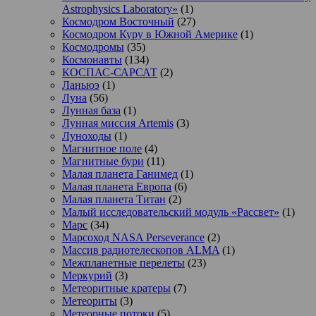
Astrophysics Laboratory»
(1)
Космодром Восточный
(27)
Космодром Куру в Южной Америке
(1)
Космодромы
(35)
Космонавты
(134)
КОСПАС-САРСАТ
(2)
Ланьюэ
(1)
Луна
(56)
Лунная база
(1)
Лунная миссия Artemis
(3)
Луноходы
(1)
Магнитное поле
(4)
Магнитные бури
(11)
Малая планета Ганимед
(1)
Малая планета Европа
(6)
Малая планета Титан
(2)
Малый исследовательский модуль «Рассвет»
(1)
Марс
(34)
Марсоход NASA Perseverance
(2)
Массив радиотелескопов ALMA
(1)
Межпланетные перелеты
(23)
Меркурий
(3)
Метеоритные кратеры
(7)
Метеориты
(3)
Метеорные потоки
(5)