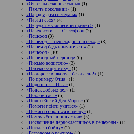
«Отчизны славные сыны»
(1)
«Память поколений»
(1)
«Парад у дома ветерана»
(1)
«Парта героя»
(4)
«Передай космический привет!»
(1)
«Перекресток — Светофор»
(3)
«Пешеход
(3)
«Пешеход — пешеходный переход»
(3)
«Пешеход будь внимателен!»
(1)
«Пешеход»
(10)
«Пешеходный переход»
(6)
«Письмо водителю»
(3)
«Письмо защитнику»
(1)
«По дороге в школу – безопасно!»
(1)
«По примеру Отца»
(1)
«Подросток ‒ Игла»
(1)
«Поиск добрых дел»
(1)
«Поклонимся»
(6)
«Полицейский Дед Мороз»
(5)
«Помоги пойти учиться»
(1)
«Помоги собраться в школу»
(1)
«Помочь без лишних слов»
(3)
«Посвящение первоклассников в пешеходы»
(1)
«Посылка бойцу»
(1)
«Разговоры о важном»
(1)