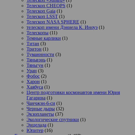
Телескоп «Subaru»
(1)
Телескоп CHEOPS
(1)
Телескоп Gaia
(1)
Телескоп LSST
(1)
Телескоп NASA SPHERE
(1)
телескоп имени Дэниела К. Иноуэ
(1)
Телескопы
(11)
Темные карлики
(1)
Титан
(3)
Тритон
(1)
Туманнности
(3)
Тяньвэнь
(1)
Тяньгун
(1)
Уран
(3)
Фобос
(2)
Харон
(1)
Хаябуса
(1)
Центр подготовки космонавтов имени Юрия
Гагарина
(1)
Чанчжэн-6-си
(1)
Черные дыры
(32)
Экзопланеты
(37)
Экологические спутники
(1)
Энцелада
(1)
Юпитер
(16)