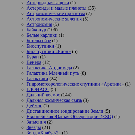
Астероидная защита
(1)
Астероиды и малые планеты
(35)
Астрономические прогнозы
(7)
Астрономические явления
(5)
Астрономия
(5)
Байконур
(106)
Белые карлики
(1)
Бетельгейзе
(1)
Биоспутники
(1)
Биоспутники «Бион»
(5)
Буран
(1)
Венера
(12)
Галактика Андромеда
(2)
Галактика Млечный путь
(8)
Галактики
(24)
Гидрометеорологические спутники «Арктика»
(1)
ГЛОНАСС
(5)
Дальний космос
(144)
Дальняя космическая связь
(3)
Деймос
(1)
Дистанционное зондирование Земли
(5)
Европейская Южная Обсерватория (ESO)
(1)
Затмения
(2)
Звезды
(21)
Зонд «Хаябус-2»
(1)