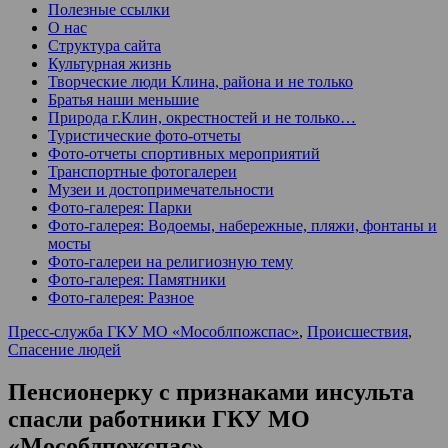
Полезные ссылки
О нас
Структура сайта
Культурная жизнь
Творческие люди Клина, района и не только
Братья наши меньшие
Природа г.Клин, окрестностей и не только…
Туристические фото-отчеты
Фото-отчеты спортивных мероприятий
Транспортные фотогалереи
Музеи и достопримечательности
Фото-галерея: Парки
Фото-галерея: Водоемы, набережные, пляжи, фонтаны и
мосты
Фото-галереи на религиозную тему
Фото-галерея: Памятники
Фото-галерея: Разное
Пресс-служба ГКУ МО «Мособлпожспас»
,
Происшествия
,
Спасение людей
Пенсионерку с признаками инсульта
спасли работники ГКУ МО
«Мособлпожспас»