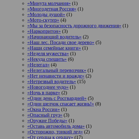
«Минута молчания»
(1)
«Многодетная Россия»
(1)
«Молоды душой»
(1)
«Мото-скутер»
(4)
«Мы за безопасность дорожного движения»
(1)
«Наркопритон»
(3)
«Начинающий водитель»
(2)
«Наш лес. Посади свое дерево»
(5)
«Наши семейные книги»
(1)
«Неделя мужества»
(1)
«Некуда спешить»
(6)
«Нелегал»
(4)
«Нелегальный перевозчик»
(1)
«Нет ненависти и вражде»
(2)
«Нетрезвый водитель»
(15)
«Новогоднее чудо»
(1)
«Ночь в парке»
(2)
«Один день с Росгвардией»
(5)
«Один щелчок спасает жизнь!»
(8)
«Окна России»
(1)
«Опасный груз»
(3)
«Оружие Победы»
(1)
«Оставь автомобиль дома»
(1)
«Осторожно, тонкий лед»
(2)
«От сердца к сердцу»
(17)