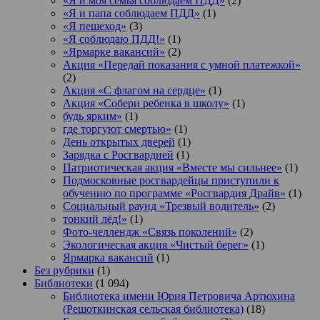
«Я и моя семья соблюдаем ПДД»
(2)
«Я и папа соблюдаем ПДД»
(1)
«Я пешеход»
(3)
«Я соблюдаю ПДД!»
(1)
«Ярмарке вакансий»
(2)
Акция «Передай показания с умной платежкой»
(2)
Акция «С флагом на сердце»
(1)
Акция «Собери ребенка в школу»
(1)
будь ярким»
(1)
где торгуют смертью»
(1)
День открытых дверей
(1)
Зарядка с Росгвардией
(1)
Патриотическая акция «Вместе мы сильнее»
(1)
Подмосковные росгвардейцы приступили к
обучению по программе «Росгвардия Драйв»
(1)
Социальный раунд «Трезвый водитель»
(2)
тонкий лёд!»
(1)
Фото-челлендж «Связь поколений»
(2)
Экологическая акция «Чистый берег»
(1)
Ярмарка вакансий
(1)
Без рубрики
(1)
Библиотеки
(1 094)
Библиотека имени Юрия Петровича Артюхина
(Решоткинская сельская библиотека)
(18)