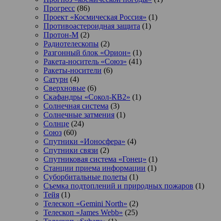
Прогресс
(86)
Проект «Космическая Россия»
(1)
Противоастероидная защита
(1)
Протон-М
(2)
Радиотелескопы
(2)
Разгонный блок «Орион»
(1)
Ракета-носитель «Союз»
(41)
Ракеты-носители
(6)
Сатурн
(4)
Сверхновые
(6)
Скафандры «Сокол-КВ2»
(1)
Солнечная система
(3)
Солнечные затмения
(1)
Солнце
(24)
Союз
(60)
Спутники «Ионосфера»
(4)
Спутники связи
(2)
Спутниковая система «Гонец»
(1)
Станции приема информации
(1)
Суборбитальные полеты
(1)
Съемка подтоплений и природных пожаров
(1)
Тейя
(1)
Телескоп «Gemini North»
(2)
Телескоп «James Webb»
(25)