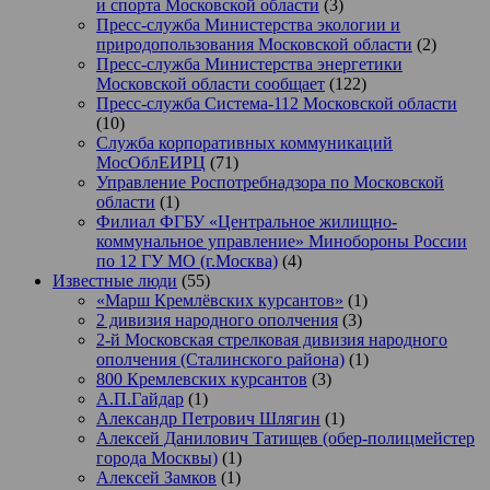
и спорта Московской области
(3)
Пресс-служба Министерства экологии и
природопользования Московской области
(2)
Пресс-служба Министерства энергетики
Московской области сообщает
(122)
Пресс-служба Система-112 Московской области
(10)
Служба корпоративных коммуникаций
МосОблЕИРЦ
(71)
Управление Роспотребнадзора по Московской
области
(1)
Филиал ФГБУ «Центральное жилищно-
коммунальное управление» Минобороны России
по 12 ГУ МО (г.Москва)
(4)
Известные люди
(55)
«Марш Кремлёвских курсантов»
(1)
2 дивизия народного ополчения
(3)
2-й Московская стрелковая дивизия народного
ополчения (Сталинского района)
(1)
800 Кремлевских курсантов
(3)
А.П.Гайдар
(1)
Александр Петрович Шлягин
(1)
Алексей Данилович Татищев (обер-полицмейстер
города Москвы)
(1)
Алексей Замков
(1)