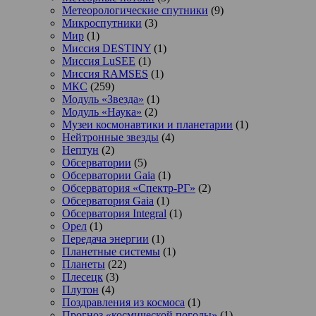
Метеорологические спутники
(9)
Микроспутники
(3)
Мир
(1)
Миссия DESTINY
(1)
Миссия LuSEE
(1)
Миссия RAMSES
(1)
МКС
(259)
Модуль «Звезда»
(1)
Модуль «Наука»
(2)
Музеи космонавтики и планетарии
(1)
Нейтронные звезды
(4)
Нептун
(2)
Обсерватории
(5)
Обсерватории Gaia
(1)
Обсерватория «Спектр-РГ»
(2)
Обсерватория Gaia
(1)
Обсерватория Integral
(1)
Орел
(1)
Передача энергии
(1)
Планетные системы
(1)
Планеты
(22)
Плесецк
(3)
Плутон
(4)
Поздравления из космоса
(1)
Прогноз «космической погоды»
(1)