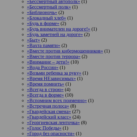
«Бессмертный автополк»
(1)
«Бессмертный полк»
(1)
«Библионочь»
(2)
«Блокадный хлеб»
(1)
«Будь в форме»
(2)
«Будь внимателен на дороге!»
(1)
«Будь заметней на дороге»
(2)
«Быт»
(2)
«Вахта памяти»
(2)
«Вместе против кибермошенников»
(1)
«Вместе против террора»
(2)
«Внимание – дети!»
(10)
«Вода России»
(1)
«Возьми ребенка за руку»
(1)
«Время НЕзависимых»
(1)
«Время помнить»
(1)
«Всегда в строю»
(4)
«Всегда в форме»
(10)
«Вспомним всех поименно»
(1)
«Встречная полоса»
(8)
«Гвардейская смена»
(27)
«Гвардейский класс»
(24)
«Георгиевская ленточка»
(8)
«Голос Победы»
(1)
«Город без опасности»
(1)