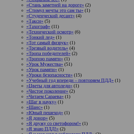
«Стань заметней на дороге»
(2)
«Стимул мечты это сам ты»
(1)
«Студенческий десант»
(4)
«Такси»
(5)
«Тахограф»
(11)
«Технический осмотр»
(6)
«Тонкий лед»
(1)
«Тот самый физрук»
(1)
«Трезвый водитель»
(4)
«Тропа победителей»
(2)
«Тропою памяти»
(1)
«Урок Мужества»
(51)
«Урок памяти»
(1)
«Уроки безопасности»
(15)
«Учебный год впереди – повторяем ПДД»
(1)
«Цветы для автоледи»
(1)
«Чистое поколение»
(2)
«Читаем Сараева»
(1)
«Шаг в науку»
(1)
«Шанс»
(1)
«Юный пешеход»
(1)
«Я донор»
(5)
«Я дружу со светофором!»
(1)
«Я знаю ПДД!»
(2)