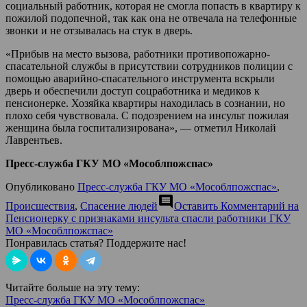
социальный работник, которая не смогла попасть в квартиру к
пожилой подопечной, так как она не отвечала на телефонные
звонки и не отзывалась на стук в дверь.
«Прибыв на место вызова, работники противопожарно-
спасательной службы в присутствии сотрудников полиции с
помощью аварийно-спасательного инструмента вскрыли
дверь и обеспечили доступ соцработника и медиков к
пенсионерке. Хозяйка квартиры находилась в сознании, но
плохо себя чувствовала. С подозрением на инсульт пожилая
женщина была госпитализирована», — отметил Николай
Лаврентьев.
Пресс-служба ГКУ МО «Мособлпожспас»
Опубликовано
Пресс-служба ГКУ МО «Мособлпожспас»
,
comment
Происшествия
,
Спасение людей
Оставить Комментарий
на
Пенсионерку с признаками инсульта спасли работники ГКУ
МО «Мособлпожспас»
Понравилась статья? Поддержите нас!
Читайте больше на эту тему:
Пресс-служба ГКУ МО «Мособлпожспас»