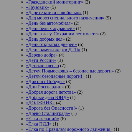
«Гражданский мониторинг»
(2)
«Грузовик»
(5)
«Дарите книги с любовью»
(1)
«Дед мороз специального назначения»
(9)
«День без автомобиля»
(2)
«День белых журавлей»
(1)
«День в лесу. Сохраним лес вместе»
(2)
«День добрых дел»
(2)
«День открытых дверей»
(6)
«День памяти жертв ДТП»
(1)
«Дерево добра»
(4)
«Дети России»
(3)
«Детское кресло
(7)
«Детям Подмосковья – безопасные дороги»
(2)
«Детям-безопасные дороги!»
(1)
«Диктант Победы»
(3)
«Дни Росгвардии»
(9)
«Добрая дорога детства»
(2)
«Добрые дела ЮИД»
(1)
«ДОЛЖНИК»
(4)
«Дорога без Опасности!»
(1)
«Древо Сталинграда»
(1)
«Елка желаний»
(6)
«Ёлка ПДД»
(1)
«Елка по Правилам дорожного движения»
(1)