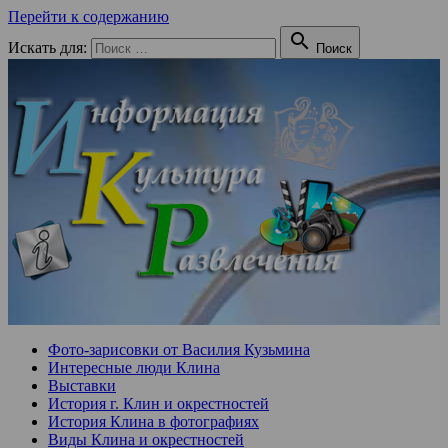
Перейти к содержанию

Искать для:
Поиск
Фото-зарисовки от Василия Кузьмина
Интересные люди Клина
Выставки
История г. Клин и окрестностей
История Клина в фотографиях
Виды Клина и окрестностей