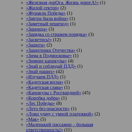
«Железная дорОга. Жизнь дорогА!»
(1)
«Жилой сектор»
(2)
«Журавли Победы»
(1)
«Завтра была война»
(1)
«Заметный пешеход»
(1)
«Зарница»
(3)
«Зарядка со стражем порядка»
(3)
«Засветись!»
(12)
«Защита»
(2)
«Защитники Отечества»
(1)
«Зима в Подмосковье»
(1)
«Зимние каникулы»
(4)
«Знай и соблюдай ПДД»
(1)
«Знай наших»
(42)
«Изучаем ПДД»
(1)
«Кадетская весна»
(1)
«Кадетская слава»
(1)
«Каникулы с Росгвардией»
(45)
«Коробка добра»
(1)
«Лес Победы»
(8)
«Лето без опасности»
(1)
«Лови удачу с умной платежкой»
(2)
«Мак»
(5)
«Маленький пассажир – большая
ответственность!»
(11)