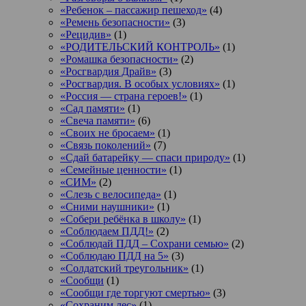
«Ребенок – пассажир пешеход»
(4)
«Ремень безопасности»
(3)
«Рецидив»
(1)
«РОДИТЕЛЬСКИЙ КОНТРОЛЬ»
(1)
«Ромашка безопасности»
(2)
«Росгвардия Драйв»
(3)
«Росгвардия. В особых условиях»
(1)
«Россия — страна героев!»
(1)
«Сад памяти»
(1)
«Свеча памяти»
(6)
«Своих не бросаем»
(1)
«Связь поколений»
(7)
«Сдай батарейку — спаси природу»
(1)
«Семейные ценности»
(1)
«СИМ»
(2)
«Слезь с велосипеда»
(1)
«Сними наушники»
(1)
«Собери ребёнка в школу»
(1)
«Соблюдаем ПДД!»
(2)
«Соблюдай ПДД – Сохрани семью»
(2)
«Соблюдаю ПДД на 5»
(3)
«Солдатский треугольник»
(1)
«Сообщи
(1)
«Сообщи где торгуют смертью»
(3)
«Сохраним лес»
(1)