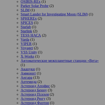
OSIRIS-REx
(1)
Parker Solar Probe
(2)
SLIM
(1)
Smart Lander for Investigating Moon (SLIM)
(1)
SPHEREx
(2)
SPICES
(1)
Starlab
(1)
Starlink
(2)
TESS НАСА
(2)
Varda
(1)
VIPER
(1)
Voyager
(2)
VSS Unity
(1)
X-Works
(1)
Автоматические межпланетные станции «Вега»
(1)
Акацуки
(1)
Аммонит
(1)
Ангара
(13)
Артемида
(2)
Астероид Апофис
(2)
Астероид Бенну
(3)
Астероид Психея
(2)
Астероид Рюгу
(3)
Астероид Фаэтон
(1)