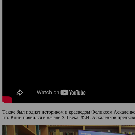
Также был поднят историком и краеведом Феликсом Аскаленков
что Клин появился в начале XII века. Ф.И. Аскаленков предъя