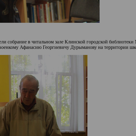
и собрание в читальном зале Клинской городской библиотеки №
е военкому Афанасию Георгиевичу Дурыманову на территории шк