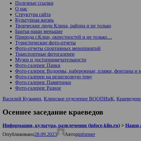
Полезные ссылки
О нас
Структура сайта
Культурная жизнь
Творческие люди Клина, района и не только
Братья наши меньшие
Природа г.Клин, окрестностей и не только…
Туристические фото-отчеты
Фото-отчеты спортивных мероприятий
Транспортные фотогалереи
Музеи и достопримечательности
Фото-галерея: Парки
Фото-галерея: Водоемы, набережные, пляжи, фонтаны и 
Фото-галереи на религиозную тему
Фото-галерея: Памятники
Фото-галерея: Разное
Василий Кузьмин
,
Клинское отделение ВООПИиК
,
Краеведен
Осеннее заседание краеведов
Информация, культура, развлечения (infoce-klin.ru)
>
Наши 
Опубликовано
28.09.2023
Автор
informer