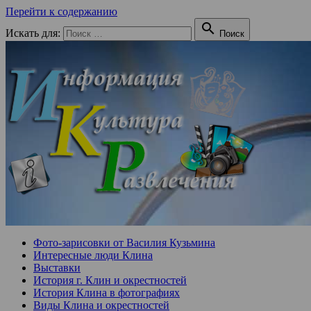
Перейти к содержанию

Искать для:
Поиск
Фото-зарисовки от Василия Кузьмина
Интересные люди Клина
Выставки
История г. Клин и окрестностей
История Клина в фотографиях
Виды Клина и окрестностей