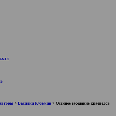
мосты
ие
авторы
>
Василий Кузьмин
>
Осеннее заседание краеведов