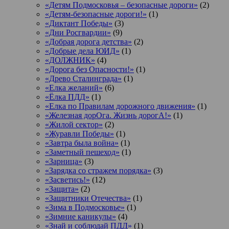
«Детям Подмосковья – безопасные дороги»
(2)
«Детям-безопасные дороги!»
(1)
«Диктант Победы»
(3)
«Дни Росгвардии»
(9)
«Добрая дорога детства»
(2)
«Добрые дела ЮИД»
(1)
«ДОЛЖНИК»
(4)
«Дорога без Опасности!»
(1)
«Древо Сталинграда»
(1)
«Елка желаний»
(6)
«Ёлка ПДД»
(1)
«Елка по Правилам дорожного движения»
(1)
«Железная дорОга. Жизнь дорогА!»
(1)
«Жилой сектор»
(2)
«Журавли Победы»
(1)
«Завтра была война»
(1)
«Заметный пешеход»
(1)
«Зарница»
(3)
«Зарядка со стражем порядка»
(3)
«Засветись!»
(12)
«Защита»
(2)
«Защитники Отечества»
(1)
«Зима в Подмосковье»
(1)
«Зимние каникулы»
(4)
«Знай и соблюдай ПДД»
(1)