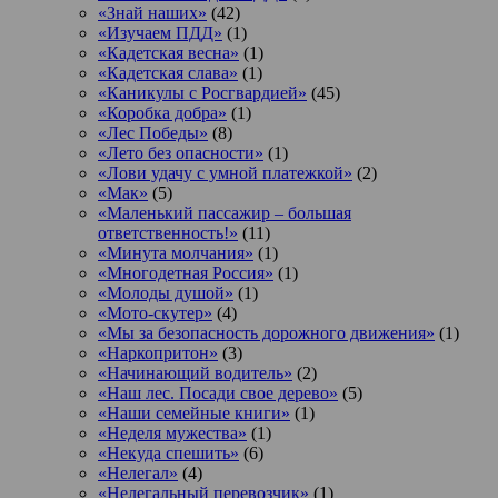
«Знай наших»
(42)
«Изучаем ПДД»
(1)
«Кадетская весна»
(1)
«Кадетская слава»
(1)
«Каникулы с Росгвардией»
(45)
«Коробка добра»
(1)
«Лес Победы»
(8)
«Лето без опасности»
(1)
«Лови удачу с умной платежкой»
(2)
«Мак»
(5)
«Маленький пассажир – большая
ответственность!»
(11)
«Минута молчания»
(1)
«Многодетная Россия»
(1)
«Молоды душой»
(1)
«Мото-скутер»
(4)
«Мы за безопасность дорожного движения»
(1)
«Наркопритон»
(3)
«Начинающий водитель»
(2)
«Наш лес. Посади свое дерево»
(5)
«Наши семейные книги»
(1)
«Неделя мужества»
(1)
«Некуда спешить»
(6)
«Нелегал»
(4)
«Нелегальный перевозчик»
(1)