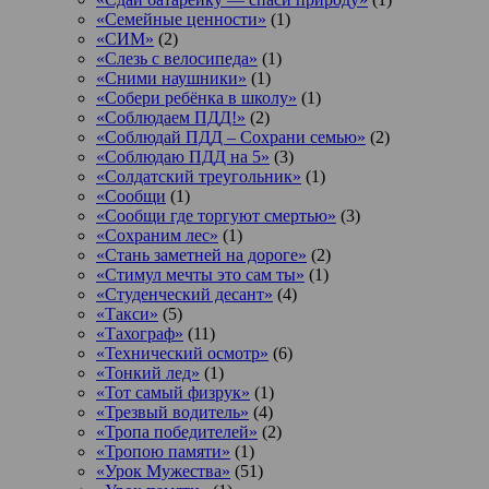
«Семейные ценности»
(1)
«СИМ»
(2)
«Слезь с велосипеда»
(1)
«Сними наушники»
(1)
«Собери ребёнка в школу»
(1)
«Соблюдаем ПДД!»
(2)
«Соблюдай ПДД – Сохрани семью»
(2)
«Соблюдаю ПДД на 5»
(3)
«Солдатский треугольник»
(1)
«Сообщи
(1)
«Сообщи где торгуют смертью»
(3)
«Сохраним лес»
(1)
«Стань заметней на дороге»
(2)
«Стимул мечты это сам ты»
(1)
«Студенческий десант»
(4)
«Такси»
(5)
«Тахограф»
(11)
«Технический осмотр»
(6)
«Тонкий лед»
(1)
«Тот самый физрук»
(1)
«Трезвый водитель»
(4)
«Тропа победителей»
(2)
«Тропою памяти»
(1)
«Урок Мужества»
(51)