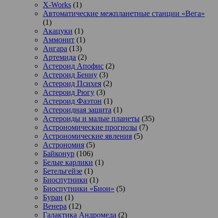
X-Works
(1)
Автоматические межпланетные станции «Вега»
(1)
Акацуки
(1)
Аммонит
(1)
Ангара
(13)
Артемида
(2)
Астероид Апофис
(2)
Астероид Бенну
(3)
Астероид Психея
(2)
Астероид Рюгу
(3)
Астероид Фаэтон
(1)
Астероидная защита
(1)
Астероиды и малые планеты
(35)
Астрономические прогнозы
(7)
Астрономические явления
(5)
Астрономия
(5)
Байконур
(106)
Белые карлики
(1)
Бетельгейзе
(1)
Биоспутники
(1)
Биоспутники «Бион»
(5)
Буран
(1)
Венера
(12)
Галактика Андромеда
(2)