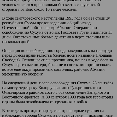
человек числятся пропавшими без вести; с грузинской
стороны погибло около 10 тысяч человек.
В ходе сентябрьского наступления 1993 года бои за столицу
республики Сухум предопределили общий исход
Отечественной войны народа Абхазии. Операция по
освобождению Сухума от войск Госсовета Грузии длилась 11
дней. Ожесточенные боевые действия в черте столицы шли
несколько дней.
Операция по освобождению города завершилась на площади
перед домом правительства (сейчас носит название Площадь
Свободы). Основные силы противника, понеся в ходе боев за
Сухум серьезные потери, были не в состоянии организовать
во все еще оккупированных восточных районах Абхазии
эффективную оборону.
На следующий день после освобождения Сухума, 28 сентября,
на мосту через реку Кодор у границы Гульрипшского и
Очамчирского районов состоялось соединение Западного и
Восточного фронтов. А 30 сентября 1993 года вся территория
страны была освобождена от грузинских войск.
В этот день проходит парад, салют, народные гуляния на
набережной города Сухума, а по всей стране — праздничные