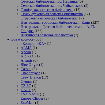
Сельская библиотека пос. Нарынка
(6)
Сельская библиотека пос. Чайковского
(5)
Слободская сельская библиотека
(13)
Спас-Заулковская сельская библиотека
(17)
Струбковская сельская библиотека
(17)
Центральная городская библиотека г. Клин
(327)
Центральная Детская библиотека имени А. П.
Гайдара
(163)
Щекинская сельская библиотека
(7)
Все о космосе
(808)
«Кондор-ФКА»
(1)
ALMA
(1)
Apollo
(1)
ART-XC
(1)
Artemis
(6)
Blue Origin
(1)
Cassini
(3)
Chandrayaan
(1)
Crew Dragon
(17)
Cygnus
(1)
CZ-6C
(1)
DART
(2)
ESA NASA
(1)
Europa Clipper
(3)
ExoMars
(1)