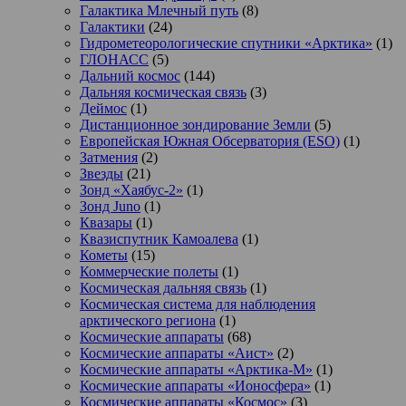
Галактика Млечный путь
(8)
Галактики
(24)
Гидрометеорологические спутники «Арктика»
(1)
ГЛОНАСС
(5)
Дальний космос
(144)
Дальняя космическая связь
(3)
Деймос
(1)
Дистанционное зондирование Земли
(5)
Европейская Южная Обсерватория (ESO)
(1)
Затмения
(2)
Звезды
(21)
Зонд «Хаябус-2»
(1)
Зонд Juno
(1)
Квазары
(1)
Квазиспутник Камоалева
(1)
Кометы
(15)
Коммерческие полеты
(1)
Космическая дальняя связь
(1)
Космическая система для наблюдения
арктического региона
(1)
Космические аппараты
(68)
Космические аппараты «Аист»
(2)
Космические аппараты «Арктика-М»
(1)
Космические аппараты «Ионосфера»
(1)
Космические аппараты «Космос»
(3)