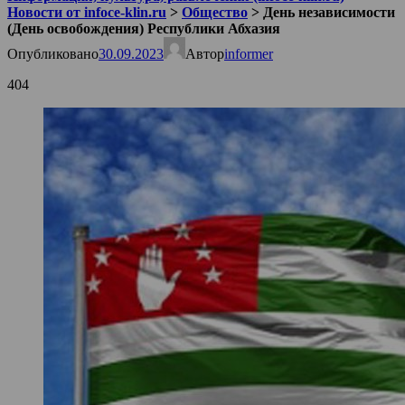
Новости от infoce-klin.ru
>
Общество
>
День независимости
(День освобождения) Республики Абхазия
Опубликовано
30.09.2023
Автор
informer
404