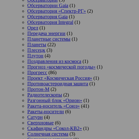
Обсерватории Gaia
(1)
Обсерватория «Спектр-РГ»
(2)
Обсерватория Gaia
(1)
Обсерватория Integral
(1)
Орел
(1)
Передача энергии
(1)
Планетные системы
(1)
Планеты
(22)
Плесецк
(3)
Плутон
(4)
Поздравления из космоса
(1)
Прогноз «космической погоды»
(1)
Прогресс
(86)
Проект «Космическая Россия»
(1)
Противоастероидная защита
(1)
Протон-М
(2)
Радиотелескопы
(2)
Разгонный блок «Орион»
(1)
Ракета-носитель «Союз»
(41)
Ракеты-носители
(6)
Сатурн
(4)
Сверхновые
(6)
Скафандры «Сокол-КВ2»
(1)
Солнечная система
(3)