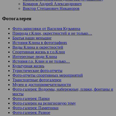
Комаров Андрей Александрович
Виктор Степанович Никаноров
Фотогалереи
Фото-зарисовки от Василия Кузьмина
Природа г.Клин, окрестностей и не только…
Братья наши меньшие
История Клина в фотографиях
Виды Клина и окрестностей
Спортивная жизнь в г.о.Клин
Интересные люди Клина
История г.о. Клин и не только…
Культурная жизнь
Туристические фото-отчеты
Фото-отчеты спортивных мероприятий
Транспортные фотогалереи
Музеи и достопримечательности
Фото-галерея: Водоемы, набережные, пляжи, фонтаны и
мосты
Фото-галерея: Парки
Фото-галереи на религиозную тему
Фото-галерея: Памятники
Фото-галерея: Разное