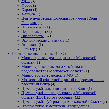
Уран
(3)
Фобос
(2)
Харон
(1)
Хаябуса
(1)
Центр подготовки космонавтов имени Юрия
Гагарина
(1)
Чанчжэн-6-си
(1)
Черные дыры
(32)
Экзопланеты
(37)
Экологические спутники
(1)
Энцелада
(1)
Юпитер
(16)
Государственные органы
(1 487)
Министерство здравоохранения Московской
области
(1)
Министерство сельского хозяйства и
продовольствия Московской области
(1)
Министерство транспорта МО
(1)
Московский областной единый информационно-
расчетный центр
(4)
Пресс-служба администрации го Клин
(1)
Пресс-служба вице-губернатора Московской
области Д.В. Пестова сообщает
(32)
Пресс-служба Губернатора Московской области
(2)
Пресс-служба заместителя Председателя