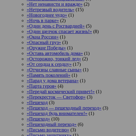
«Нет ненависти и вражде»
(2)
«Нетрезвый водитель»
(15)
«Новогоднее чудо»
(1)
«Ночь в парке»
(2)
«Один день с Росгвардией»
(5)
«Один щелчок спасает жизнь!»
(8)
«Окна России»
(1)
«Опасный груз»
(3)
«Оружие Победы»
(1)
«Оставь автомобиль дома»
(1)
«Осторожно, тонкий лед»
(2)
«От сердца к сердцу»
(17)
«Отчизны славные сыны»
(1)
«Память поколений»
(1)
«Парад у дома ветерана»
(1)
«Парта героя»
(4)
«Передай космический привет!»
(1)
«Перекресток — Светофор»
(3)
«Пешеход
(3)
«Пешеход — пешеходный переход»
(3)
«Пешеход будь внимателен!»
(1)
«Пешеход»
(10)
«Пешеходный переход»
(6)
«Письмо водителю»
(3)
«Письмо защитнику»
(1)