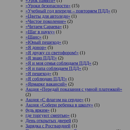
«Урок памяти»
(1)
«Уроки безопасности»
(15)
«Учебный год впереди – повторяем ПДД»
(1)
«Цветы для автоледи»
(1)
«Чистое поколение»
(2)
«Читаем Сараева»
(1)
«Шаг в науку»
(1)
«Шанс»
(1)
«Юный пешеход»
(1)
«Я донор»
(5)
«Я дружу со светофором!»
(1)
«Я знаю ПДД!»
(2)
«Я и моя семья соблюдаем ПДД»
(2)
«Я и папа соблюдаем ПДД»
(1)
«Я пешеход»
(3)
«Я соблюдаю ПДД!»
(1)
«Ярмарке вакансий»
(2)
Акция «Передай показания с умной платежкой»
(2)
Акция «С флагом на сердце»
(1)
Акция «Собери ребенка в школу»
(1)
будь ярким»
(1)
где торгуют смертью»
(1)
День открытых дверей
(1)
Зарядка с Росгвардией
(1)