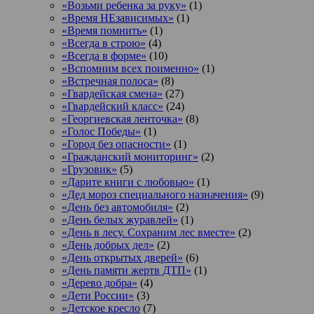
«Возьми ребенка за руку»
(1)
«Время НЕзависимых»
(1)
«Время помнить»
(1)
«Всегда в строю»
(4)
«Всегда в форме»
(10)
«Вспомним всех поименно»
(1)
«Встречная полоса»
(8)
«Гвардейская смена»
(27)
«Гвардейский класс»
(24)
«Георгиевская ленточка»
(8)
«Голос Победы»
(1)
«Город без опасности»
(1)
«Гражданский мониторинг»
(2)
«Грузовик»
(5)
«Дарите книги с любовью»
(1)
«Дед мороз специального назначения»
(9)
«День без автомобиля»
(2)
«День белых журавлей»
(1)
«День в лесу. Сохраним лес вместе»
(2)
«День добрых дел»
(2)
«День открытых дверей»
(6)
«День памяти жертв ДТП»
(1)
«Дерево добра»
(4)
«Дети России»
(3)
«Детское кресло
(7)