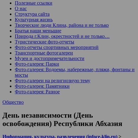
Полезные ссылки
О нас
Структура сайта
Культурная жизнь
Творческие люди Клина, района и не только
Братья наши меньшие
Природа г.Клин, окрестностей и не только…
Туристические фото-отчеты
Фото-отчеты спортивных мероприятий
Транспортные фотогалереи
Музеи и достопримечательности
Фото-галерея: Парки
Фото-галерея: Водоемы, набережные, пляжи, фонтаны и
мосты
Фото-галереи на религиозную тему
Фото-галерея: Памятники
Фото-галерея: Разное
Общество
День независимости (День
освобождения) Республики Абхазия
Информация, культура, развлечения (infoce-klin.ru)
>