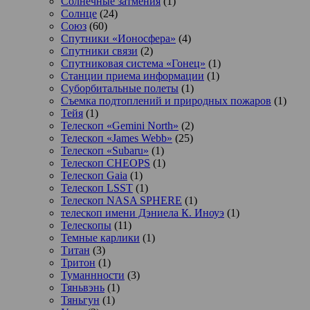
Солнечные затмения
(1)
Солнце
(24)
Союз
(60)
Спутники «Ионосфера»
(4)
Спутники связи
(2)
Спутниковая система «Гонец»
(1)
Станции приема информации
(1)
Суборбитальные полеты
(1)
Съемка подтоплений и природных пожаров
(1)
Тейя
(1)
Телескоп «Gemini North»
(2)
Телескоп «James Webb»
(25)
Телескоп «Subaru»
(1)
Телескоп CHEOPS
(1)
Телескоп Gaia
(1)
Телескоп LSST
(1)
Телескоп NASA SPHERE
(1)
телескоп имени Дэниела К. Иноуэ
(1)
Телескопы
(11)
Темные карлики
(1)
Титан
(3)
Тритон
(1)
Туманнности
(3)
Тяньвэнь
(1)
Тяньгун
(1)