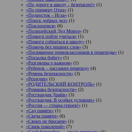
«По дороге в школу – безопасно!»
(1)
«По примеру Отца»
(1)
«Подросток ‒ Игла»
(1)
«Поиск добрых дел»
(1)
«Поклонимся»
(6)
«Полицейский Дед Мороз»
(5)
«Помоги пойти учиться»
(1)
«Помоги собраться в школу»
(1)
«Помочь без лишних слов»
(3)
«Посвящение первоклассников в пешеходы»
(1)
«Посылка бойцу»
(1)
«Разговоры о важном»
(1)
«Ребенок – пассажир пешеход»
(4)
«Ремень безопасности»
(3)
«Рецидив»
(1)
«РОДИТЕЛЬСКИЙ КОНТРОЛЬ»
(1)
«Ромашка безопасности»
(2)
«Росгвардия Драйв»
(3)
«Росгвардия. В особых условиях»
(1)
«Россия — страна героев!»
(1)
«Сад памяти»
(1)
«Свеча памяти»
(6)
«Своих не бросаем»
(1)
«Связь поколений»
(7)
«Сдай батарейку — спаси природу»
(1)