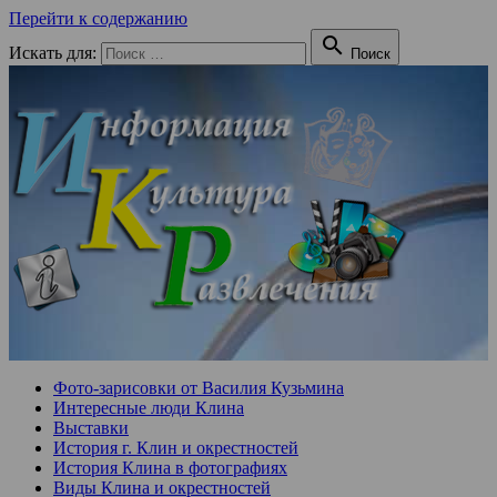
Перейти к содержанию

Искать для:
Поиск
Фото-зарисовки от Василия Кузьмина
Интересные люди Клина
Выставки
История г. Клин и окрестностей
История Клина в фотографиях
Виды Клина и окрестностей