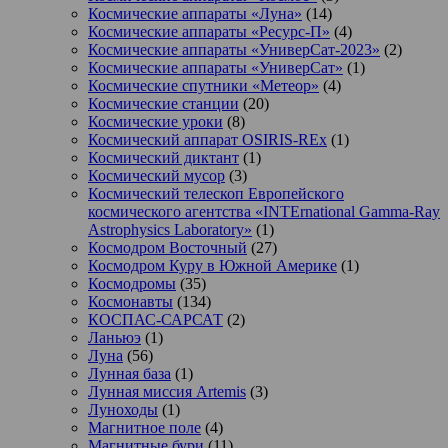
Космические аппараты «Луна»
(14)
Космические аппараты «Ресурс-П»
(4)
Космические аппараты «УниверСат-2023»
(2)
Космические аппараты «УниверСат»
(1)
Космические спутники «Метеор»
(4)
Космические станции
(20)
Космические уроки
(8)
Космический аппарат OSIRIS-REx
(1)
Космический диктант
(1)
Космический мусор
(3)
Космический телескоп Европейского
космического агентства «INTErnational Gamma-Ray
Astrophysics Laboratory»
(1)
Космодром Восточный
(27)
Космодром Куру в Южной Америке
(1)
Космодромы
(35)
Космонавты
(134)
КОСПАС-САРСАТ
(2)
Ланьюэ
(1)
Луна
(56)
Лунная база
(1)
Лунная миссия Artemis
(3)
Луноходы
(1)
Магнитное поле
(4)
Магнитные бури
(11)