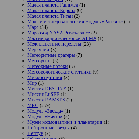
Малая планета Ганимед
(1)
Малая планета Европа
(6)
Малая планета Титан
(2)
Малый исследовательский модуль «Рассвет»
(1)
Марс
(34)
Марсоход NASA Perseverance
(2)
Массив радиотелескопов ALMA
(1)
Межпланетные перелеты
(23)
Меркурий
(3)
Метеоритные кратеры
(7)
Метеориты
(3)
Метеорные потоки
(5)
Метеорологические спутники
(9)
Микроспутники
(3)
Мир
(1)
Миссия DESTINY
(1)
Миссия LuSEE
(1)
Миссия RAMSES
(1)
МКС
(259)
Модуль «Звезда»
(1)
Модуль «Наука»
(2)
Музеи космонавтики и планетарии
(1)
Нейтронные звезды
(4)
Нептун
(2)
Обсерватории
(5)