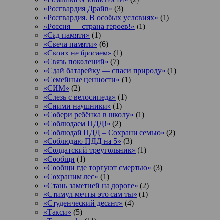
«Росгвардия Драйв»
(3)
«Росгвардия. В особых условиях»
(1)
«Россия — страна героев!»
(1)
«Сад памяти»
(1)
«Свеча памяти»
(6)
«Своих не бросаем»
(1)
«Связь поколений»
(7)
«Сдай батарейку — спаси природу»
(1)
«Семейные ценности»
(1)
«СИМ»
(2)
«Слезь с велосипеда»
(1)
«Сними наушники»
(1)
«Собери ребёнка в школу»
(1)
«Соблюдаем ПДД!»
(2)
«Соблюдай ПДД – Сохрани семью»
(2)
«Соблюдаю ПДД на 5»
(3)
«Солдатский треугольник»
(1)
«Сообщи
(1)
«Сообщи где торгуют смертью»
(3)
«Сохраним лес»
(1)
«Стань заметней на дороге»
(2)
«Стимул мечты это сам ты»
(1)
«Студенческий десант»
(4)
«Такси»
(5)