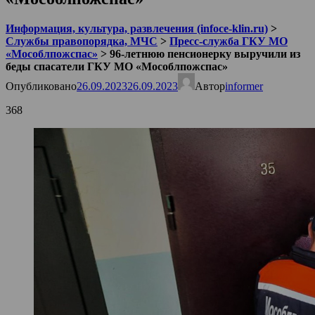
Информация, культура, развлечения (infoce-klin.ru)
>
Службы правопорядка, МЧС
>
Пресс-служба ГКУ МО
«Мособлпожспас»
>
96-летнюю пенсионерку выручили из
беды спасатели ГКУ МО «Мособлпожспас»
Опубликовано
26.09.2023
26.09.2023
Автор
informer
368