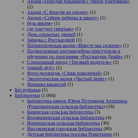
Акция «Передай показания с умной платежкой»
(2)
Акция «С флагом на сердце»
(1)
Акция «Собери ребенка в школу»
(1)
будь ярким»
(1)
где торгуют смертью»
(1)
День открытых дверей
(1)
Зарядка с Росгвардией
(1)
Патриотическая акция «Вместе мы сильнее»
(1)
Подмосковные росгвардейцы приступили к
обучению по программе «Росгвардия Драйв»
(1)
Социальный раунд «Трезвый водитель»
(2)
тонкий лёд!»
(1)
Фото-челлендж «Связь поколений»
(2)
Экологическая акция «Чистый берег»
(1)
Ярмарка вакансий
(1)
Без рубрики
(1)
Библиотеки
(1 094)
Библиотека имени Юрия Петровича Артюхина
(Решоткинская сельская библиотека)
(18)
Биревская сельская библиотека
(3)
Воздвиженская сельская библиотека
(4)
Воронинская сельская библиотека
(30)
Высоковская городская библиотека
(80)
Детская библиотека поселка Решоткино
(1)