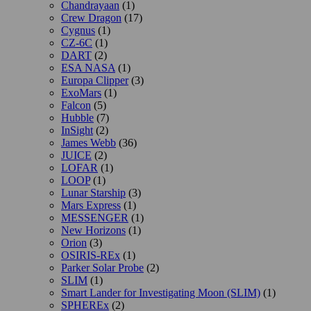
Chandrayaan
(1)
Crew Dragon
(17)
Cygnus
(1)
CZ-6C
(1)
DART
(2)
ESA NASA
(1)
Europa Clipper
(3)
ExoMars
(1)
Falcon
(5)
Hubble
(7)
InSight
(2)
James Webb
(36)
JUICE
(2)
LOFAR
(1)
LOOP
(1)
Lunar Starship
(3)
Mars Express
(1)
MESSENGER
(1)
New Horizons
(1)
Orion
(3)
OSIRIS-REx
(1)
Parker Solar Probe
(2)
SLIM
(1)
Smart Lander for Investigating Moon (SLIM)
(1)
SPHEREx
(2)