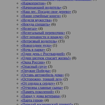
«Наркопритон»
(3)
«Начинающий водитель»
(2)
«Наш лес. Посади свое дерево»
(5)
«Наши семейные книги»
(1)
«Неделя мужества»
(1)
«Некуда спешить»
(6)
«Нелегал»
(4)
«Нелегальный перевозчик»
(1)
«Нет ненависти и вражде»
(2)
«Нетрезвый водитель»
(15)
«Новогоднее чудо»
(1)
«Ночь в парке»
(2)
«Один день с Росгвардией»
(5)
«Один щелчок спасает жизнь!»
(8)
«Окна России»
(1)
«Опасный груз»
(3)
«Оружие Победы»
(1)
«Оставь автомобиль дома»
(1)
«Осторожно, тонкий лед»
(2)
«От сердца к сердцу»
(17)
«Отчизны славные сыны»
(1)
«Память поколений»
(1)
«Парад у дома ветерана»
(1)
«Парта героя»
(4)
«Передай космический привет!»
(1)