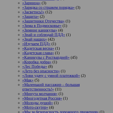
«Зарница»
(3)
«Зарядка со стражем порядка»
(3)
«Засветись!»
(12)
«Защита»
(2)
«Защитники Отечества»
(1)
«Зима в Подмосковье»
(1)
«Зимние каникулы»
(4)
«Знай и соблюдай ПДД»
(1)
«Знай наших»
(42)
«Изучаем ПДД»
(1)
«Кадетская весна»
(1)
«Кадетская слава»
(1)
«Каникулы с Росгвардией»
(45)
«Коробка добра»
(1)
«Лес Победы»
(8)
«Лето без опасности»
(1)
«Лови удачу с умной платежкой»
(2)
«Мак»
(5)
«Маленький пассажир – большая
ответственность!»
(11)
«Минута молчания»
(1)
«Многодетная Россия»
(1)
«Молоды душой»
(1)
«Мото-скутер»
(4)
«Мы за безопасность дорожного движения»
(1)