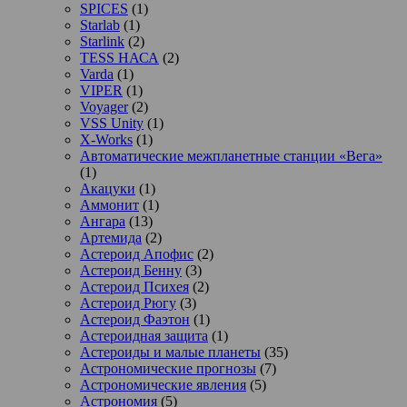
SPICES
(1)
Starlab
(1)
Starlink
(2)
TESS НАСА
(2)
Varda
(1)
VIPER
(1)
Voyager
(2)
VSS Unity
(1)
X-Works
(1)
Автоматические межпланетные станции «Вега»
(1)
Акацуки
(1)
Аммонит
(1)
Ангара
(13)
Артемида
(2)
Астероид Апофис
(2)
Астероид Бенну
(3)
Астероид Психея
(2)
Астероид Рюгу
(3)
Астероид Фаэтон
(1)
Астероидная защита
(1)
Астероиды и малые планеты
(35)
Астрономические прогнозы
(7)
Астрономические явления
(5)
Астрономия
(5)