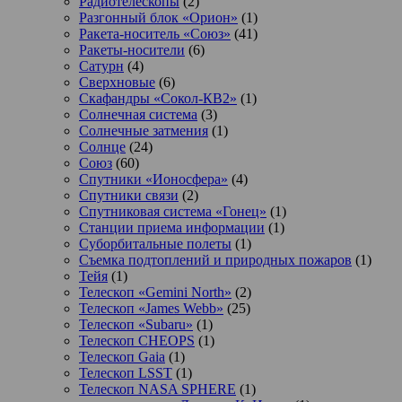
Радиотелескопы
(2)
Разгонный блок «Орион»
(1)
Ракета-носитель «Союз»
(41)
Ракеты-носители
(6)
Сатурн
(4)
Сверхновые
(6)
Скафандры «Сокол-КВ2»
(1)
Солнечная система
(3)
Солнечные затмения
(1)
Солнце
(24)
Союз
(60)
Спутники «Ионосфера»
(4)
Спутники связи
(2)
Спутниковая система «Гонец»
(1)
Станции приема информации
(1)
Суборбитальные полеты
(1)
Съемка подтоплений и природных пожаров
(1)
Тейя
(1)
Телескоп «Gemini North»
(2)
Телескоп «James Webb»
(25)
Телескоп «Subaru»
(1)
Телескоп CHEOPS
(1)
Телескоп Gaia
(1)
Телескоп LSST
(1)
Телескоп NASA SPHERE
(1)