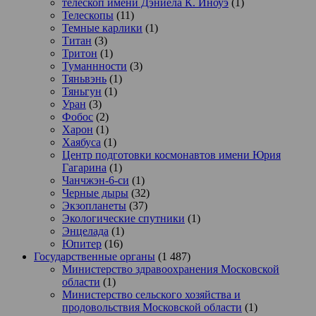
телескоп имени Дэниела К. Иноуэ
(1)
Телескопы
(11)
Темные карлики
(1)
Титан
(3)
Тритон
(1)
Туманнности
(3)
Тяньвэнь
(1)
Тяньгун
(1)
Уран
(3)
Фобос
(2)
Харон
(1)
Хаябуса
(1)
Центр подготовки космонавтов имени Юрия
Гагарина
(1)
Чанчжэн-6-си
(1)
Черные дыры
(32)
Экзопланеты
(37)
Экологические спутники
(1)
Энцелада
(1)
Юпитер
(16)
Государственные органы
(1 487)
Министерство здравоохранения Московской
области
(1)
Министерство сельского хозяйства и
продовольствия Московской области
(1)