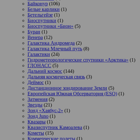
Байконур
(106)
Белые карлики
(1)
Бетельгейзе
(1)
Биоспутники
(1)
Биоспутники «Бион»
(5)
Буран
(1)
Венера
(12)
Галактика Андромеда
(2)
Галактика Млечный путь
(8)
Галактики
(24)
Гидрометеорологические спутники «Арктика»
(1)
ГЛОНАСС
(5)
Дальний космос
(144)
Дальняя космическая связь
(3)
Деймос
(1)
Дистанционное зондирование Земли
(5)
Европейская Южная Обсерватория (ESO)
(1)
Затмения
(2)
Звезды
(21)
Зонд «Хаябус-2»
(1)
Зонд Juno
(1)
Квазары
(1)
Квазиспутник Камоалева
(1)
Кометы
(15)
Коммерческие полеты
(1)