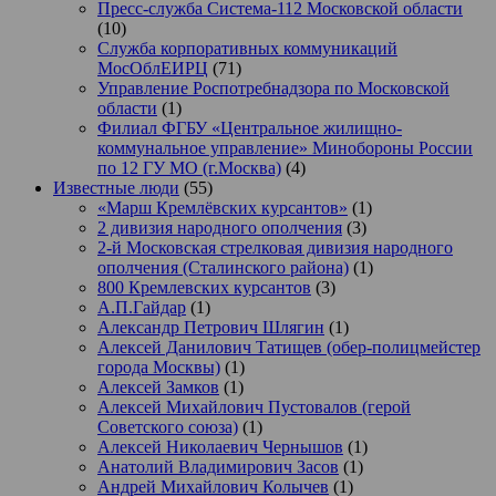
Пресс-служба Система-112 Московской области
(10)
Служба корпоративных коммуникаций
МосОблЕИРЦ
(71)
Управление Роспотребнадзора по Московской
области
(1)
Филиал ФГБУ «Центральное жилищно-
коммунальное управление» Минобороны России
по 12 ГУ МО (г.Москва)
(4)
Известные люди
(55)
«Марш Кремлёвских курсантов»
(1)
2 дивизия народного ополчения
(3)
2-й Московская стрелковая дивизия народного
ополчения (Сталинского района)
(1)
800 Кремлевских курсантов
(3)
А.П.Гайдар
(1)
Александр Петрович Шлягин
(1)
Алексей Данилович Татищев (обер-полицмейстер
города Москвы)
(1)
Алексей Замков
(1)
Алексей Михайлович Пустовалов (герой
Советского союза)
(1)
Алексей Николаевич Чернышов
(1)
Анатолий Владимирович Засов
(1)
Андрей Михайлович Колычев
(1)