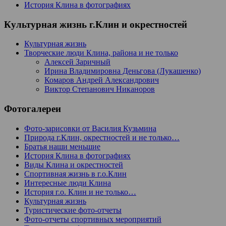
История Клина в фотографиях
Культурная жизнь г.Клин и окрестностей
Культурная жизнь
Творческие люди Клина, района и не только
Алексей Заричный
Ирина Владимировна Деньгова (Лукашенко)
Комаров Андрей Александрович
Виктор Степанович Никаноров
Фотогалереи
Фото-зарисовки от Василия Кузьмина
Природа г.Клин, окрестностей и не только…
Братья наши меньшие
История Клина в фотографиях
Виды Клина и окрестностей
Спортивная жизнь в г.о.Клин
Интересные люди Клина
История г.о. Клин и не только…
Культурная жизнь
Туристические фото-отчеты
Фото-отчеты спортивных мероприятий