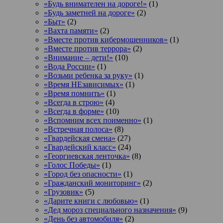
«Будь внимателен на дороге!»
(1)
«Будь заметней на дороге»
(2)
«Быт»
(2)
«Вахта памяти»
(2)
«Вместе против кибермошенников»
(1)
«Вместе против террора»
(2)
«Внимание – дети!»
(10)
«Вода России»
(1)
«Возьми ребенка за руку»
(1)
«Время НЕзависимых»
(1)
«Время помнить»
(1)
«Всегда в строю»
(4)
«Всегда в форме»
(10)
«Вспомним всех поименно»
(1)
«Встречная полоса»
(8)
«Гвардейская смена»
(27)
«Гвардейский класс»
(24)
«Георгиевская ленточка»
(8)
«Голос Победы»
(1)
«Город без опасности»
(1)
«Гражданский мониторинг»
(2)
«Грузовик»
(5)
«Дарите книги с любовью»
(1)
«Дед мороз специального назначения»
(9)
«День без автомобиля»
(2)