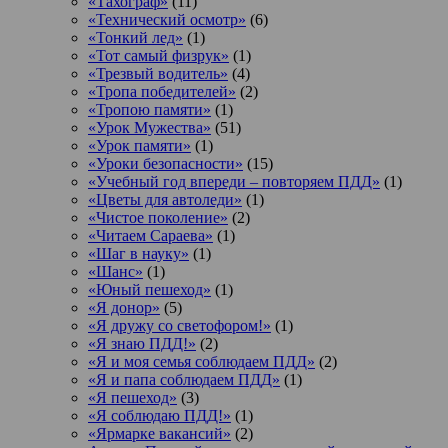
«Тахограф»
(11)
«Технический осмотр»
(6)
«Тонкий лед»
(1)
«Тот самый физрук»
(1)
«Трезвый водитель»
(4)
«Тропа победителей»
(2)
«Тропою памяти»
(1)
«Урок Мужества»
(51)
«Урок памяти»
(1)
«Уроки безопасности»
(15)
«Учебный год впереди – повторяем ПДД»
(1)
«Цветы для автоледи»
(1)
«Чистое поколение»
(2)
«Читаем Сараева»
(1)
«Шаг в науку»
(1)
«Шанс»
(1)
«Юный пешеход»
(1)
«Я донор»
(5)
«Я дружу со светофором!»
(1)
«Я знаю ПДД!»
(2)
«Я и моя семья соблюдаем ПДД»
(2)
«Я и папа соблюдаем ПДД»
(1)
«Я пешеход»
(3)
«Я соблюдаю ПДД!»
(1)
«Ярмарке вакансий»
(2)