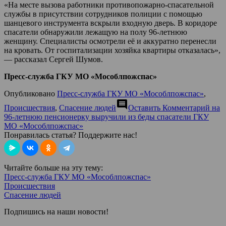
«На месте вызова работники противопожарно-спасательной
службы в присутствии сотрудников полиции с помощью
шанцевого инструмента вскрыли входную дверь. В коридоре
спасатели обнаружили лежащую на полу 96-летнюю
женщину. Специалисты осмотрели её и аккуратно перенесли
на кровать. От госпитализации хозяйка квартиры отказалась»,
— рассказал Сергей Шумов.
Пресс-служба ГКУ МО «Мособлпожспас»
Опубликовано
Пресс-служба ГКУ МО «Мособлпожспас»
,
comment
Происшествия
,
Спасение людей
Оставить Комментарий
на
96-летнюю пенсионерку выручили из беды спасатели ГКУ
МО «Мособлпожспас»
Понравилась статья? Поддержите нас!
Читайте больше на эту тему:
Пресс-служба ГКУ МО «Мособлпожспас»
Происшествия
Спасение людей
Подпишись на наши новости!