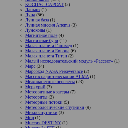
КОСПАС-САРСАТ
(2)
Ланьюэ
(1)
Луна
(56)
Лунная база
(1)
Лунная миссия Artemis
(3)
Луноходы
(1)
Магнитное поле
(4)
Магнитные бури
(11)
Малая планета Ганимед
(1)
Малая планета Европа
(6)
Малая планета Титан
(2)
Малый исследовательский модуль «Рассвет»
(1)
Марс
(34)
Марсоход NASA Perseverance
(2)
Массив радиотелескопов ALMA
(1)
Межпланетные перелеты
(23)
Меркурий
(3)
Метеоритные кратеры
(7)
Метеориты
(3)
Метеорные потоки
(5)
Метеорологические спутники
(9)
Микроспутники
(3)
Мир
(1)
Миссия DESTINY
(1)
Миссия LuSEE
(1)