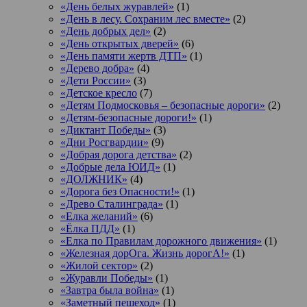
«День белых журавлей»
(1)
«День в лесу. Сохраним лес вместе»
(2)
«День добрых дел»
(2)
«День открытых дверей»
(6)
«День памяти жертв ДТП»
(1)
«Дерево добра»
(4)
«Дети России»
(3)
«Детское кресло
(7)
«Детям Подмосковья – безопасные дороги»
(2)
«Детям-безопасные дороги!»
(1)
«Диктант Победы»
(3)
«Дни Росгвардии»
(9)
«Добрая дорога детства»
(2)
«Добрые дела ЮИД»
(1)
«ДОЛЖНИК»
(4)
«Дорога без Опасности!»
(1)
«Древо Сталинграда»
(1)
«Елка желаний»
(6)
«Ёлка ПДД»
(1)
«Елка по Правилам дорожного движения»
(1)
«Железная дорОга. Жизнь дорогА!»
(1)
«Жилой сектор»
(2)
«Журавли Победы»
(1)
«Завтра была война»
(1)
«Заметный пешеход»
(1)