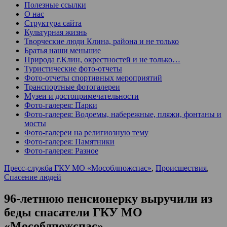
Полезные ссылки
О нас
Структура сайта
Культурная жизнь
Творческие люди Клина, района и не только
Братья наши меньшие
Природа г.Клин, окрестностей и не только…
Туристические фото-отчеты
Фото-отчеты спортивных мероприятий
Транспортные фотогалереи
Музеи и достопримечательности
Фото-галерея: Парки
Фото-галерея: Водоемы, набережные, пляжи, фонтаны и
мосты
Фото-галереи на религиозную тему
Фото-галерея: Памятники
Фото-галерея: Разное
Пресс-служба ГКУ МО «Мособлпожспас»
,
Происшествия
,
Спасение людей
96-летнюю пенсионерку выручили из
беды спасатели ГКУ МО
«Мособлпожспас»