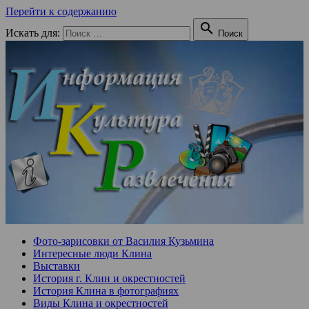
Перейти к содержанию

Искать для:
Поиск
Фото-зарисовки от Василия Кузьмина
Интересные люди Клина
Выставки
История г. Клин и окрестностей
История Клина в фотографиях
Виды Клина и окрестностей