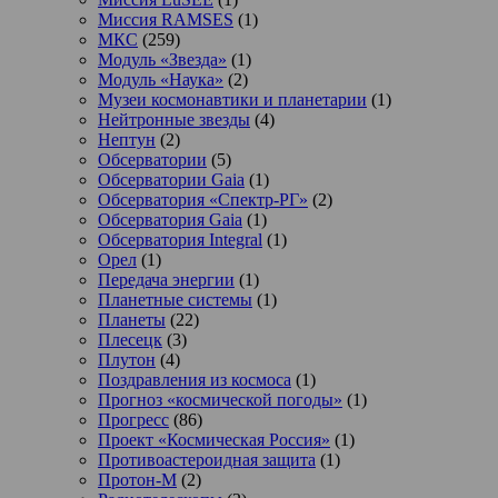
Миссия RAMSES
(1)
МКС
(259)
Модуль «Звезда»
(1)
Модуль «Наука»
(2)
Музеи космонавтики и планетарии
(1)
Нейтронные звезды
(4)
Нептун
(2)
Обсерватории
(5)
Обсерватории Gaia
(1)
Обсерватория «Спектр-РГ»
(2)
Обсерватория Gaia
(1)
Обсерватория Integral
(1)
Орел
(1)
Передача энергии
(1)
Планетные системы
(1)
Планеты
(22)
Плесецк
(3)
Плутон
(4)
Поздравления из космоса
(1)
Прогноз «космической погоды»
(1)
Прогресс
(86)
Проект «Космическая Россия»
(1)
Противоастероидная защита
(1)
Протон-М
(2)