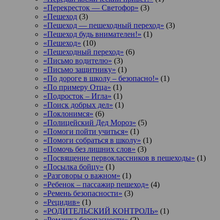
«Перекресток — Светофор»
(3)
«Пешеход
(3)
«Пешеход — пешеходный переход»
(3)
«Пешеход будь внимателен!»
(1)
«Пешеход»
(10)
«Пешеходный переход»
(6)
«Письмо водителю»
(3)
«Письмо защитнику»
(1)
«По дороге в школу – безопасно!»
(1)
«По примеру Отца»
(1)
«Подросток ‒ Игла»
(1)
«Поиск добрых дел»
(1)
«Поклонимся»
(6)
«Полицейский Дед Мороз»
(5)
«Помоги пойти учиться»
(1)
«Помоги собраться в школу»
(1)
«Помочь без лишних слов»
(3)
«Посвящение первоклассников в пешеходы»
(1)
«Посылка бойцу»
(1)
«Разговоры о важном»
(1)
«Ребенок – пассажир пешеход»
(4)
«Ремень безопасности»
(3)
«Рецидив»
(1)
«РОДИТЕЛЬСКИЙ КОНТРОЛЬ»
(1)
«Ромашка безопасности»
(2)