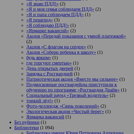
«Я знаю ПДД!»
(2)
«Я и моя семья соблюдаем ПДД»
(2)
«Я и папа соблюдаем ПДД»
(1)
«Я пешеход»
(3)
«Я соблюдаю ПДД!»
(1)
«Ярмарке вакансий»
(2)
Акция «Передай показания с умной платежкой»
(2)
Акция «С флагом на сердце»
(1)
Акция «Собери ребенка в школу»
(1)
будь ярким»
(1)
где торгуют смертью»
(1)
День открытых дверей
(1)
Зарядка с Росгвардией
(1)
Патриотическая акция «Вместе мы сильнее»
(1)
Подмосковные росгвардейцы приступили к
обучению по программе «Росгвардия Драйв»
(1)
Социальный раунд «Трезвый водитель»
(2)
тонкий лёд!»
(1)
Фото-челлендж «Связь поколений»
(2)
Экологическая акция «Чистый берег»
(1)
Ярмарка вакансий
(1)
Без рубрики
(1)
Библиотеки
(1 094)
Библиотека имени Юрия Петровича Артюхина