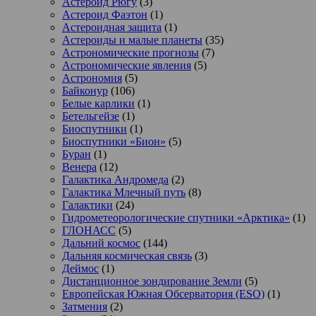
Астероид Рюгу
(3)
Астероид Фаэтон
(1)
Астероидная защита
(1)
Астероиды и малые планеты
(35)
Астрономические прогнозы
(7)
Астрономические явления
(5)
Астрономия
(5)
Байконур
(106)
Белые карлики
(1)
Бетельгейзе
(1)
Биоспутники
(1)
Биоспутники «Бион»
(5)
Буран
(1)
Венера
(12)
Галактика Андромеда
(2)
Галактика Млечный путь
(8)
Галактики
(24)
Гидрометеорологические спутники «Арктика»
(1)
ГЛОНАСС
(5)
Дальний космос
(144)
Дальняя космическая связь
(3)
Деймос
(1)
Дистанционное зондирование Земли
(5)
Европейская Южная Обсерватория (ESO)
(1)
Затмения
(2)