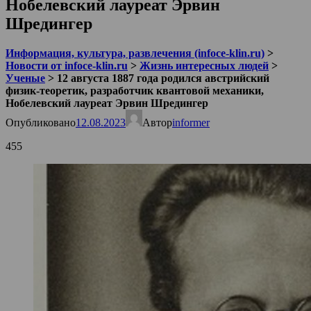
Нобелевский лауреат Эрвин
Шредингер
Информация, культура, развлечения (infoce-klin.ru)
>
Новости от infoce-klin.ru
>
Жизнь интересных людей
>
Ученые
>
12 августа 1887 года родился австрийский
физик-теоретик, разработчик квантовой механики,
Нобелевский лауреат Эрвин Шредингер
Опубликовано
12.08.2023
Автор
informer
455