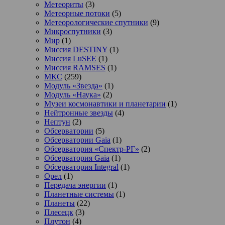
Метеориты
(3)
Метеорные потоки
(5)
Метеорологические спутники
(9)
Микроспутники
(3)
Мир
(1)
Миссия DESTINY
(1)
Миссия LuSEE
(1)
Миссия RAMSES
(1)
МКС
(259)
Модуль «Звезда»
(1)
Модуль «Наука»
(2)
Музеи космонавтики и планетарии
(1)
Нейтронные звезды
(4)
Нептун
(2)
Обсерватории
(5)
Обсерватории Gaia
(1)
Обсерватория «Спектр-РГ»
(2)
Обсерватория Gaia
(1)
Обсерватория Integral
(1)
Орел
(1)
Передача энергии
(1)
Планетные системы
(1)
Планеты
(22)
Плесецк
(3)
Плутон
(4)