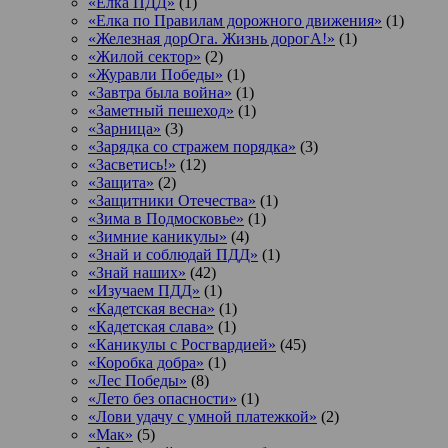
«Ёлка ПДД»
(1)
«Елка по Правилам дорожного движения»
(1)
«Железная дорОга. Жизнь дорогА!»
(1)
«Жилой сектор»
(2)
«Журавли Победы»
(1)
«Завтра была война»
(1)
«Заметный пешеход»
(1)
«Зарница»
(3)
«Зарядка со стражем порядка»
(3)
«Засветись!»
(12)
«Защита»
(2)
«Защитники Отечества»
(1)
«Зима в Подмосковье»
(1)
«Зимние каникулы»
(4)
«Знай и соблюдай ПДД»
(1)
«Знай наших»
(42)
«Изучаем ПДД»
(1)
«Кадетская весна»
(1)
«Кадетская слава»
(1)
«Каникулы с Росгвардией»
(45)
«Коробка добра»
(1)
«Лес Победы»
(8)
«Лето без опасности»
(1)
«Лови удачу с умной платежкой»
(2)
«Мак»
(5)