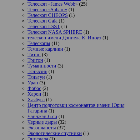
Телескоп «James Webb»
(25)
Телескоп «Subaru»
(1)
Телескоп CHEOPS
(1)
Телескоп Gaia
(1)
Телескоп LSST
(1)
Телескоп NASA SPHERE
(1)
телескоп имени Дэниела К. Иноуэ
(1)
Телескопы
(11)
Темные карлики
(1)
Титан
(3)
Тритон
(1)
Туманнности
(3)
Тяньвэнь
(1)
Тяньгун
(1)
Уран
(3)
Фобос
(2)
Харон
(1)
Хаябуса
(1)
Центр подготовки космонавтов имени Юрия
Гагарина
(1)
Чанчжэн-6-си
(1)
Черные дыры
(32)
Экзопланеты
(37)
Экологические спутники
(1)
Энцелада
(1)