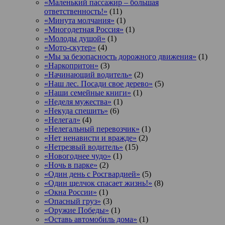
«Маленький пассажир – большая
ответственность!»
(11)
«Минута молчания»
(1)
«Многодетная Россия»
(1)
«Молоды душой»
(1)
«Мото-скутер»
(4)
«Мы за безопасность дорожного движения»
(1)
«Наркопритон»
(3)
«Начинающий водитель»
(2)
«Наш лес. Посади свое дерево»
(5)
«Наши семейные книги»
(1)
«Неделя мужества»
(1)
«Некуда спешить»
(6)
«Нелегал»
(4)
«Нелегальный перевозчик»
(1)
«Нет ненависти и вражде»
(2)
«Нетрезвый водитель»
(15)
«Новогоднее чудо»
(1)
«Ночь в парке»
(2)
«Один день с Росгвардией»
(5)
«Один щелчок спасает жизнь!»
(8)
«Окна России»
(1)
«Опасный груз»
(3)
«Оружие Победы»
(1)
«Оставь автомобиль дома»
(1)