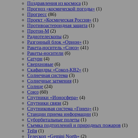
Поздравления из космоса
(1)
Прогноз «космической погоды»
(1)
Прогресс
(86)
Проект «Космическая Россия»
(1)
Противоастероидная защита
(1)
Протон-М
(2)
Радиотелескопы
(2)
Разгонный блок «Орион»
(1)
Ракета-носитель «Союз»
(41)
Ракеты-носители
(6)
Сатурн
(4)
Сверхновые
(6)
Скафандры «Сокол-КВ2»
(1)
Солнечная система
(3)
Солнечные затмения
(1)
Солнце
(24)
Союз
(60)
Спутники «Ионосфера»
(4)
Спутники связи
(2)
Спутниковая система «Гонец»
(1)
Станции приема информации
(1)
Суборбитальные полеты
(1)
Съемка подтоплений и природных пожаров
(1)
Тейя
(1)
Телескоп «Gemini North»
(2)