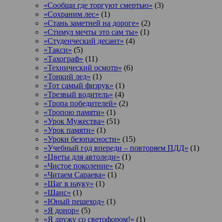
«Сообщи где торгуют смертью»
(3)
«Сохраним лес»
(1)
«Стань заметней на дороге»
(2)
«Стимул мечты это сам ты»
(1)
«Студенческий десант»
(4)
«Такси»
(5)
«Тахограф»
(11)
«Технический осмотр»
(6)
«Тонкий лед»
(1)
«Тот самый физрук»
(1)
«Трезвый водитель»
(4)
«Тропа победителей»
(2)
«Тропою памяти»
(1)
«Урок Мужества»
(51)
«Урок памяти»
(1)
«Уроки безопасности»
(15)
«Учебный год впереди – повторяем ПДД»
(1)
«Цветы для автоледи»
(1)
«Чистое поколение»
(2)
«Читаем Сараева»
(1)
«Шаг в науку»
(1)
«Шанс»
(1)
«Юный пешеход»
(1)
«Я донор»
(5)
«Я дружу со светофором!»
(1)