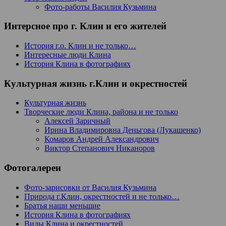
Фото-работы Василия Кузьмина
Интерсное про г. Клин и его жителей
История г.о. Клин и не только…
Интересные люди Клина
История Клина в фотографиях
Культурная жизнь г.Клин и окрестностей
Культурная жизнь
Творческие люди Клина, района и не только
Алексей Заричный
Ирина Владимировна Деньгова (Лукашенко)
Комаров Андрей Александрович
Виктор Степанович Никаноров
Фотогалереи
Фото-зарисовки от Василия Кузьмина
Природа г.Клин, окрестностей и не только…
Братья наши меньшие
История Клина в фотографиях
Виды Клина и окрестностей