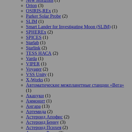
New Horizons
(1)
Orion
(3)
OSIRIS-REx
(1)
Parker Solar Probe
(2)
SLIM
(1)
Smart Lander for Investigating Moon (SLIM)
(1)
SPHEREx
(2)
SPICES
(1)
Starlab
(1)
Starlink
(2)
TESS НАСА
(2)
Varda
(1)
VIPER
(1)
Voyager
(2)
VSS Unity
(1)
X-Works
(1)
Автоматические межпланетные станции «Вега»
(1)
Акацуки
(1)
Аммонит
(1)
Ангара
(13)
Артемида
(2)
Астероид Апофис
(2)
Астероид Бенну
(3)
Астероид Психея
(2)