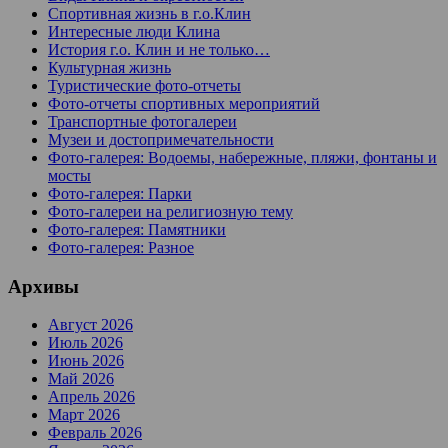
Спортивная жизнь в г.о.Клин
Интересные люди Клина
История г.о. Клин и не только…
Культурная жизнь
Туристические фото-отчеты
Фото-отчеты спортивных мероприятий
Транспортные фотогалереи
Музеи и достопримечательности
Фото-галерея: Водоемы, набережные, пляжи, фонтаны и
мосты
Фото-галерея: Парки
Фото-галереи на религиозную тему
Фото-галерея: Памятники
Фото-галерея: Разное
Архивы
Август 2026
Июль 2026
Июнь 2026
Май 2026
Апрель 2026
Март 2026
Февраль 2026