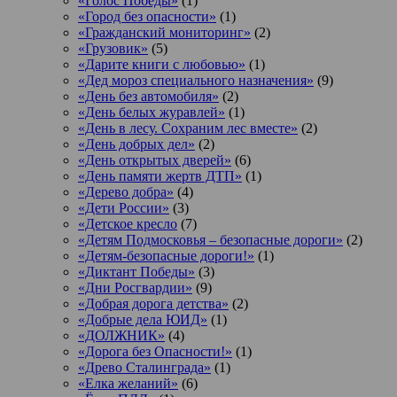
«Голос Победы»
(1)
«Город без опасности»
(1)
«Гражданский мониторинг»
(2)
«Грузовик»
(5)
«Дарите книги с любовью»
(1)
«Дед мороз специального назначения»
(9)
«День без автомобиля»
(2)
«День белых журавлей»
(1)
«День в лесу. Сохраним лес вместе»
(2)
«День добрых дел»
(2)
«День открытых дверей»
(6)
«День памяти жертв ДТП»
(1)
«Дерево добра»
(4)
«Дети России»
(3)
«Детское кресло
(7)
«Детям Подмосковья – безопасные дороги»
(2)
«Детям-безопасные дороги!»
(1)
«Диктант Победы»
(3)
«Дни Росгвардии»
(9)
«Добрая дорога детства»
(2)
«Добрые дела ЮИД»
(1)
«ДОЛЖНИК»
(4)
«Дорога без Опасности!»
(1)
«Древо Сталинграда»
(1)
«Елка желаний»
(6)