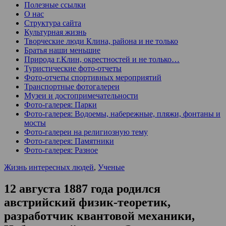
Полезные ссылки
О нас
Структура сайта
Культурная жизнь
Творческие люди Клина, района и не только
Братья наши меньшие
Природа г.Клин, окрестностей и не только…
Туристические фото-отчеты
Фото-отчеты спортивных мероприятий
Транспортные фотогалереи
Музеи и достопримечательности
Фото-галерея: Парки
Фото-галерея: Водоемы, набережные, пляжи, фонтаны и
мосты
Фото-галереи на религиозную тему
Фото-галерея: Памятники
Фото-галерея: Разное
Жизнь интересных людей
,
Ученые
12 августа 1887 года родился
австрийский физик-теоретик,
разработчик квантовой механики,