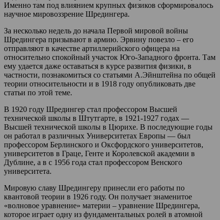
Именно там под влиянием крупных физиков сформировалось
научное мировоззрение Шредингера.
За несколько недель до начала Первой мировой войны
Шредингера призывают в армию. Эрвину повезло – его
отправляют в качестве артиллерийского офицера на
относительно спокойный участок Юго-Западного фронта. Там
ему удается даже оставаться в курсе развития физики, в
частности, познакомиться со статьями А.Эйнштейна по общей
теории относительности и в 1918 году опубликовать две
статьи по этой теме.
В 1920 году Шредингер стал профессором Высшей
технической школы в Штутгарте, в 1921-1927 годах —
Высшей технической школы в Цюрихе. В последующие годы
он работал в различных Университетах Европы — был
профессором Берлинского и Оксфордского университетов,
университетов в Граце, Генте и Королевской академии в
Дублине, а в с 1956 года стал профессором Венского
университета.
Мировую славу Шредингеру принесли его работы по
квантовой теории в 1926 году. Он получает знаменитое
«волновое уравнение» материи – уравнение Шредингера,
которое играет одну из фундаментальных ролей в атомной