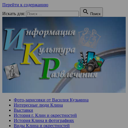
Перейти к содержанию

Искать для:
Поиск
Фото-зарисовки от Василия Кузьмина
Интересные люди Клина
Выставки
История г. Клин и окрестностей
История Клина в фотографиях
Виды Клина и окрестностей