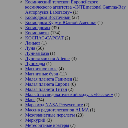
Космический телескоп Европейского
космического агентства «INTErnational Gamma-Ray
Astrophysics Laboratory»
(1)
Космодром Восточный
(27)
Космодром Куру в Южной Америке
(1)
Космодромы
(35)
Космонавты
(134)
КОСПАС-САРСАТ
(2)
Ланьюэ
(1)
Луна
(56)
Лунная база
(1)
Лунная миссия Artemis
(3)
Луноходы
(1)
Магнитное поле
(4)
Магнитные бури
(11)
Малая планета Ганимед
(1)
Малая планета Европа
(6)
Малая планета Титан
(2)
Малый исследовательский модуль «Рассвет»
(1)
Марс
(34)
Марсоход NASA Perseverance
(2)
Массив радиотелескопов ALMA
(1)
Межпланетные перелеты
(23)
Меркурий
(3)
Метеоритные кратеры
(7)