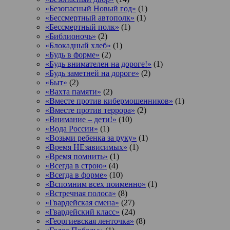
«Безопасный Новый год»
(1)
«Бессмертный автополк»
(1)
«Бессмертный полк»
(1)
«Библионочь»
(2)
«Блокадный хлеб»
(1)
«Будь в форме»
(2)
«Будь внимателен на дороге!»
(1)
«Будь заметней на дороге»
(2)
«Быт»
(2)
«Вахта памяти»
(2)
«Вместе против кибермошенников»
(1)
«Вместе против террора»
(2)
«Внимание – дети!»
(10)
«Вода России»
(1)
«Возьми ребенка за руку»
(1)
«Время НЕзависимых»
(1)
«Время помнить»
(1)
«Всегда в строю»
(4)
«Всегда в форме»
(10)
«Вспомним всех поименно»
(1)
«Встречная полоса»
(8)
«Гвардейская смена»
(27)
«Гвардейский класс»
(24)
«Георгиевская ленточка»
(8)