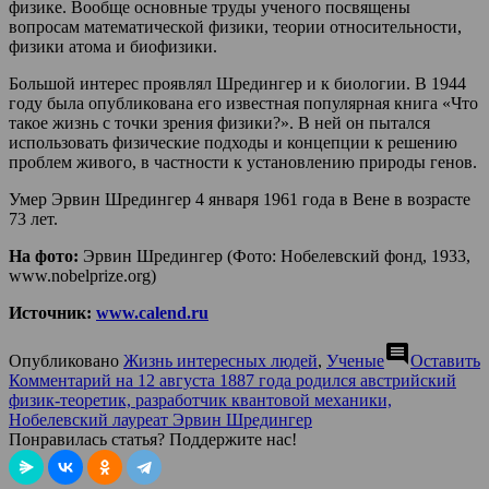
физике. Вообще основные труды ученого посвящены
вопросам математической физики, теории относительности,
физики атома и биофизики.
Большой интерес проявлял Шредингер и к биологии. В 1944
году была опубликована его известная популярная книга «Что
такое жизнь с точки зрения физики?». В ней он пытался
использовать физические подходы и концепции к решению
проблем живого, в частности к установлению природы генов.
Умер Эрвин Шредингер 4 января 1961 года в Вене в возрасте
73 лет.
На фото:
Эрвин Шредингер (Фото: Нобелевский фонд, 1933,
www.nobelprize.org)
Источник:
www.calend.ru
comment
Опубликовано
Жизнь интересных людей
,
Ученые
Оставить
Комментарий
на 12 августа 1887 года родился австрийский
физик-теоретик, разработчик квантовой механики,
Нобелевский лауреат Эрвин Шредингер
Понравилась статья? Поддержите нас!