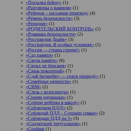
«Посылка бойцу»
(1)
«Разговоры о важном»
(1)
«Ребенок – пассажир пешеход»
(4)
«Ремень безопасности»
(3)
«Рецидив»
(1)
«РОДИТЕЛЬСКИЙ КОНТРОЛЬ»
(1)
«Ромашка безопасности»
(2)
«Росгвардия Драйв»
(3)
«Росгвардия. В особых условиях»
(1)
«Россия — страна героев!»
(1)
«Сад памяти»
(1)
«Свеча памяти»
(6)
«Своих не бросаем»
(1)
«Связь поколений»
(7)
«Сдай батарейку — спаси природу»
(1)
«Семейные ценности»
(1)
«СИМ»
(2)
«Слезь с велосипеда»
(1)
«Сними наушники»
(1)
«Собери ребёнка в школу»
(1)
«Соблюдаем ПДД!»
(2)
«Соблюдай ПДД – Сохрани семью»
(2)
«Соблюдаю ПДД на 5»
(3)
«Солдатский треугольник»
(1)
«Сообщи
(1)