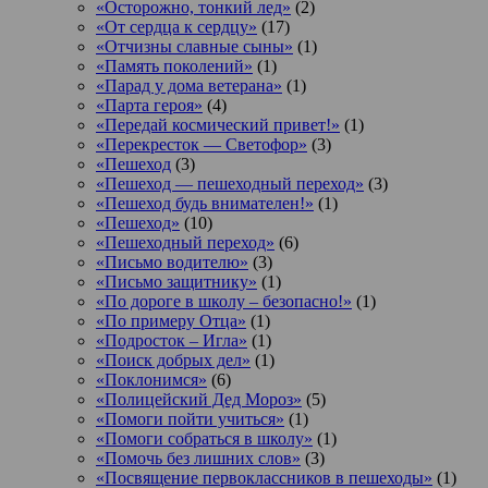
«Осторожно, тонкий лед»
(2)
«От сердца к сердцу»
(17)
«Отчизны славные сыны»
(1)
«Память поколений»
(1)
«Парад у дома ветерана»
(1)
«Парта героя»
(4)
«Передай космический привет!»
(1)
«Перекресток — Светофор»
(3)
«Пешеход
(3)
«Пешеход — пешеходный переход»
(3)
«Пешеход будь внимателен!»
(1)
«Пешеход»
(10)
«Пешеходный переход»
(6)
«Письмо водителю»
(3)
«Письмо защитнику»
(1)
«По дороге в школу – безопасно!»
(1)
«По примеру Отца»
(1)
«Подросток ‒ Игла»
(1)
«Поиск добрых дел»
(1)
«Поклонимся»
(6)
«Полицейский Дед Мороз»
(5)
«Помоги пойти учиться»
(1)
«Помоги собраться в школу»
(1)
«Помочь без лишних слов»
(3)
«Посвящение первоклассников в пешеходы»
(1)