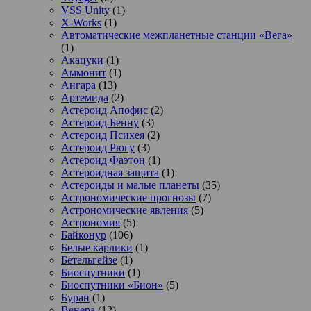
VSS Unity
(1)
X-Works
(1)
Автоматические межпланетные станции «Вега»
(1)
Акацуки
(1)
Аммонит
(1)
Ангара
(13)
Артемида
(2)
Астероид Апофис
(2)
Астероид Бенну
(3)
Астероид Психея
(2)
Астероид Рюгу
(3)
Астероид Фаэтон
(1)
Астероидная защита
(1)
Астероиды и малые планеты
(35)
Астрономические прогнозы
(7)
Астрономические явления
(5)
Астрономия
(5)
Байконур
(106)
Белые карлики
(1)
Бетельгейзе
(1)
Биоспутники
(1)
Биоспутники «Бион»
(5)
Буран
(1)
Венера
(12)