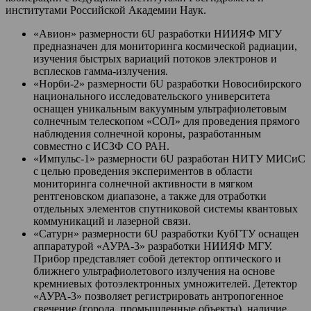
институтами Российской Академии Наук.
«Авион» размерности 6U разработки НИИЯФ МГУ
предназначен для мониторинга космической радиации,
изучения быстрых вариаций потоков электронов и
всплесков гамма-излучения.
«Норби-2» размерности 6U разработки Новосибирского
национального исследовательского университета
оснащен уникальным вакуумным ультрафиолетовым
солнечным телескопом «СОЛ» для проведения прямого
наблюдения солнечной короны, разработанным
совместно с ИСЗФ СО РАН.
«Импульс-1» размерности 6U разработан НИТУ МИСиС
с целью проведения экспериментов в области
мониторинга солнечной активности в мягком
рентгеновском диапазоне, а также для отработки
отдельных элементов спутниковой системы квантовых
коммуникаций и лазерной связи.
«Сатурн» размерности 6U разработки КубГТУ оснащен
аппаратурой «АУРА-3» разработки НИИЯФ МГУ.
Прибор представляет собой детектор оптического и
ближнего ультрафиолетового излучения на основе
кремниевых фотоэлектронных умножителей. Детектор
«АУРА-3» позволяет регистрировать антропогенное
свечение (города, промышленные объекты), наличие