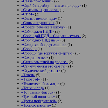
«Связь поколений»
(7)
«Сдай батарейку — спаси природу»
(1)
«Семейные ценности»
(1)
«СИМ»
(2)
«Слезь с велосипеда»
(1)
«Сними наушники»
(1)
«Собери ребёнка в школу»
(1)
«Соблюдаем ПДД!»
(2)
«Соблюдай ПДД – Сохрани семью»
(2)
«Соблюдаю ПДД на 5»
(3)
«Солдатский треугольник»
(1)
«Сообщи
(1)
«Сообщи где торгуют смертью»
(3)
«Сохраним лес»
(1)
«Стань заметней на дороге»
(2)
«Стимул мечты это сам ты»
(1)
«Студенческий десант»
(4)
«Такси»
(5)
«Тахограф»
(11)
«Технический осмотр»
(6)
«Тонкий лед»
(1)
«Тот самый физрук»
(1)
«Трезвый водитель»
(4)
«Тропа победителей»
(2)
«Тропою памяти»
(1)