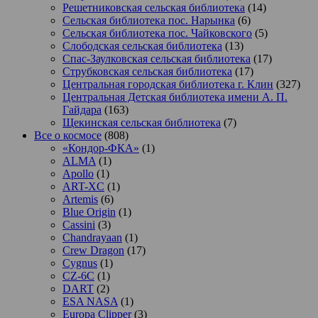
Решетниковская сельская библиотека
(14)
Сельская библиотека пос. Нарынка
(6)
Сельская библиотека пос. Чайковского
(5)
Слободская сельская библиотека
(13)
Спас-Заулковская сельская библиотека
(17)
Струбковская сельская библиотека
(17)
Центральная городская библиотека г. Клин
(327)
Центральная Детская библиотека имени А. П.
Гайдара
(163)
Щекинская сельская библиотека
(7)
Все о космосе
(808)
«Кондор-ФКА»
(1)
ALMA
(1)
Apollo
(1)
ART-XC
(1)
Artemis
(6)
Blue Origin
(1)
Cassini
(3)
Chandrayaan
(1)
Crew Dragon
(17)
Cygnus
(1)
CZ-6C
(1)
DART
(2)
ESA NASA
(1)
Europa Clipper
(3)