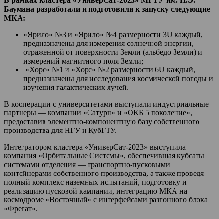
В рамках кластера «УниверСат-2023» МГТУ им. Н.Э.
Баумана разработали и подготовили к запуску следующие
МКА:
«Ярило» №3 и «Ярило» №4 размерности 3U каждый,
предназначены для измерения солнечной энергии,
отраженной от поверхности Земли (альбедо Земли) и
измерений магнитного поля Земли;
«Хорс» №1 и «Хорс» №2 размерности 6U каждый,
предназначены для исследования космической погоды и
изучения галактических лучей.
В кооперации с университетами выступали индустриальные
партнеры — компании «Сатурн» и «ОКБ 5 поколение»,
предоставив элементно-компонентную базу собственного
производства для НГУ и КубГТУ.
Интегратором кластера «УниверСат-2023» выступила
компания «Орбитальные Системы», обеспечившая кубсаты
системами отделения — транспортно-пусковыми
контейнерами собственного производства, а также проведя
полный комплекс наземных испытаний, подготовку и
реализацию пусковой кампании, интеграцию МКА на
космодроме «Восточный» с интерфейсами разгонного блока
«Фрегат».