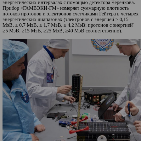
энергетических интервалах с помощью детектора Черенкова.
Прибор «ГАМВЭКИ-ГМ» измеряет суммарную плотность
потоков протонов и электронов счетчиками Гейгера в четырех
энергетических диапазонах (электронов с энергией̆ ≥ 0,15
МэВ, ≥ 0,7 МэВ, ≥ 1,7 МэВ, ≥ 4,2 МэВ; протонов с энергией̆
≥5 МэВ, ≥15 МэВ, ≥25 МэВ, ≥40 МэВ соответственно).