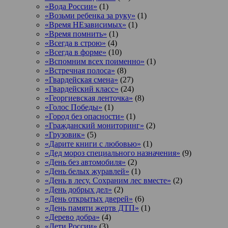
«Вода России»
(1)
«Возьми ребенка за руку»
(1)
«Время НЕзависимых»
(1)
«Время помнить»
(1)
«Всегда в строю»
(4)
«Всегда в форме»
(10)
«Вспомним всех поименно»
(1)
«Встречная полоса»
(8)
«Гвардейская смена»
(27)
«Гвардейский класс»
(24)
«Георгиевская ленточка»
(8)
«Голос Победы»
(1)
«Город без опасности»
(1)
«Гражданский мониторинг»
(2)
«Грузовик»
(5)
«Дарите книги с любовью»
(1)
«Дед мороз специального назначения»
(9)
«День без автомобиля»
(2)
«День белых журавлей»
(1)
«День в лесу. Сохраним лес вместе»
(2)
«День добрых дел»
(2)
«День открытых дверей»
(6)
«День памяти жертв ДТП»
(1)
«Дерево добра»
(4)
«Дети России»
(3)