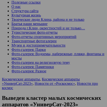
Полезные ссылки
О нас
Структура сайта
Культурная жизнь
Творческие люди Клина, района и не только
Братья наши меньшие
Природа г.Клин, окрестностей и не только…
Туристические фото-отчеты
Фото-отчеты спортивных мероприятий
Транспортные фотогалереи
Музеи и достопримечательности
Фото-галерея: Парки
Фото-галерея: Водоемы, набережные, пляжи, фонтаны и
мосты
Фото-галереи на религиозную тему
Фото-галерея: Памятники
Фото-галерея: Разное
Космические аппараты
,
Космические аппараты
«УниверСат-2023»
,
Новости от «Роскосмос»
,
Новости про
космос
Выведен кластер малых космических
аппаратов «УниверСат-2023»