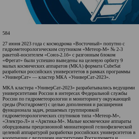
584
27 июня 2023 года с космодрома «Восточный» попутно с
гидрометеорологическим спутником «Метеор-М» № 2-3
ракетой-носителем «Союз-2.1б» с разгонным блоком
«Фрегат» были успешно выведены на целевую орбиту 9
малых космических аппаратов (МКА) формата CubeSat
разработки российских университетов в рамках программы
«УниверСат» — кластер МКА «УниверСат-2023».
МКА кластера «УниверСат-2023» разрабатывались ведущими
университетами России в интересах Федеральной службы
России по гидрометеорологии и мониторингу окружающей
среды (Росгидромет) с целью дополнения и расширения
функционала задач, решаемых группировкой
гидрометеорологических спутников типа «Метеор-М»,
«Электро-Л» и «Арктика-М». Малые космические аппараты
оборудованы прецизионной миниатюрной гелиофизической
целевой аппаратурой разработки российских университетов в
кооперации с ведущими институтами Росгидромета и