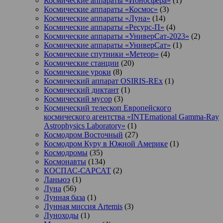
Космические аппараты «Ионосфера»
(1)
Космические аппараты «Космос»
(3)
Космические аппараты «Луна»
(14)
Космические аппараты «Ресурс-П»
(4)
Космические аппараты «УниверСат-2023»
(2)
Космические аппараты «УниверСат»
(1)
Космические спутники «Метеор»
(4)
Космические станции
(20)
Космические уроки
(8)
Космический аппарат OSIRIS-REx
(1)
Космический диктант
(1)
Космический мусор
(3)
Космический телескоп Европейского
космического агентства «INTErnational Gamma-Ray
Astrophysics Laboratory»
(1)
Космодром Восточный
(27)
Космодром Куру в Южной Америке
(1)
Космодромы
(35)
Космонавты
(134)
КОСПАС-САРСАТ
(2)
Ланьюэ
(1)
Луна
(56)
Лунная база
(1)
Лунная миссия Artemis
(3)
Луноходы
(1)