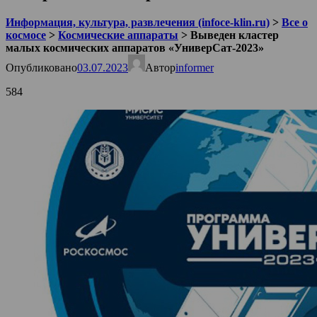
Информация, культура, развлечения (infoce-klin.ru)
>
Все о
космосе
>
Космические аппараты
>
Выведен кластер
малых космических аппаратов «УниверСат-2023»
Опубликовано
03.07.2023
Автор
informer
584