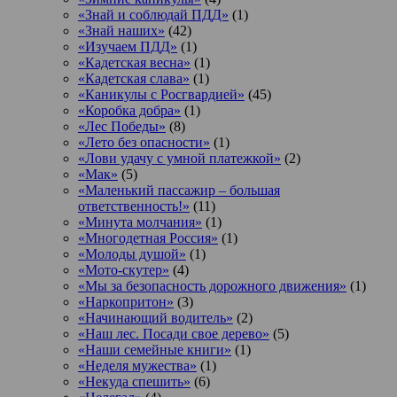
«Знай и соблюдай ПДД»
(1)
«Знай наших»
(42)
«Изучаем ПДД»
(1)
«Кадетская весна»
(1)
«Кадетская слава»
(1)
«Каникулы с Росгвардией»
(45)
«Коробка добра»
(1)
«Лес Победы»
(8)
«Лето без опасности»
(1)
«Лови удачу с умной платежкой»
(2)
«Мак»
(5)
«Маленький пассажир – большая
ответственность!»
(11)
«Минута молчания»
(1)
«Многодетная Россия»
(1)
«Молоды душой»
(1)
«Мото-скутер»
(4)
«Мы за безопасность дорожного движения»
(1)
«Наркопритон»
(3)
«Начинающий водитель»
(2)
«Наш лес. Посади свое дерево»
(5)
«Наши семейные книги»
(1)
«Неделя мужества»
(1)
«Некуда спешить»
(6)