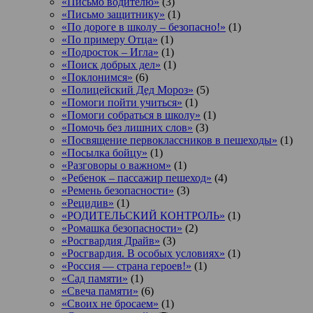
«Письмо водителю»
(3)
«Письмо защитнику»
(1)
«По дороге в школу – безопасно!»
(1)
«По примеру Отца»
(1)
«Подросток ‒ Игла»
(1)
«Поиск добрых дел»
(1)
«Поклонимся»
(6)
«Полицейский Дед Мороз»
(5)
«Помоги пойти учиться»
(1)
«Помоги собраться в школу»
(1)
«Помочь без лишних слов»
(3)
«Посвящение первоклассников в пешеходы»
(1)
«Посылка бойцу»
(1)
«Разговоры о важном»
(1)
«Ребенок – пассажир пешеход»
(4)
«Ремень безопасности»
(3)
«Рецидив»
(1)
«РОДИТЕЛЬСКИЙ КОНТРОЛЬ»
(1)
«Ромашка безопасности»
(2)
«Росгвардия Драйв»
(3)
«Росгвардия. В особых условиях»
(1)
«Россия — страна героев!»
(1)
«Сад памяти»
(1)
«Свеча памяти»
(6)
«Своих не бросаем»
(1)