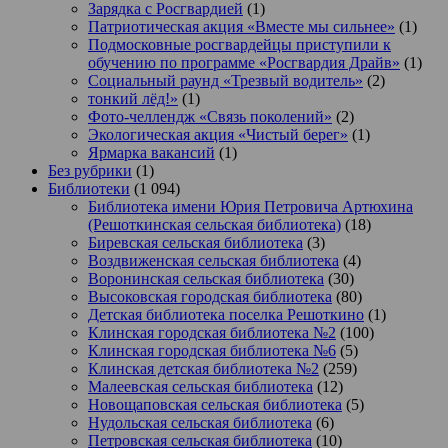
Зарядка с Росгвардией
(1)
Патриотическая акция «Вместе мы сильнее»
(1)
Подмосковные росгвардейцы приступили к
обучению по программе «Росгвардия Драйв»
(1)
Социальный раунд «Трезвый водитель»
(2)
тонкий лёд!»
(1)
Фото-челлендж «Связь поколений»
(2)
Экологическая акция «Чистый берег»
(1)
Ярмарка вакансий
(1)
Без рубрики
(1)
Библиотеки
(1 094)
Библиотека имени Юрия Петровича Артюхина
(Решоткинская сельская библиотека)
(18)
Биревская сельская библиотека
(3)
Воздвиженская сельская библиотека
(4)
Воронинская сельская библиотека
(30)
Высоковская городская библиотека
(80)
Детская библиотека поселка Решоткино
(1)
Клинская городская библиотека №2
(100)
Клинская городская библиотека №6
(5)
Клинская детская библиотека №2
(259)
Малеевская сельская библиотека
(12)
Новощаповская сельская библиотека
(5)
Нудольская сельская библиотека
(6)
Петровская сельская библиотека
(10)