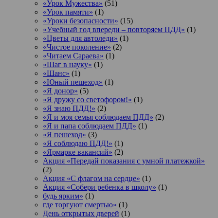
«Урок Мужества»
(51)
«Урок памяти»
(1)
«Уроки безопасности»
(15)
«Учебный год впереди – повторяем ПДД»
(1)
«Цветы для автоледи»
(1)
«Чистое поколение»
(2)
«Читаем Сараева»
(1)
«Шаг в науку»
(1)
«Шанс»
(1)
«Юный пешеход»
(1)
«Я донор»
(5)
«Я дружу со светофором!»
(1)
«Я знаю ПДД!»
(2)
«Я и моя семья соблюдаем ПДД»
(2)
«Я и папа соблюдаем ПДД»
(1)
«Я пешеход»
(3)
«Я соблюдаю ПДД!»
(1)
«Ярмарке вакансий»
(2)
Акция «Передай показания с умной платежкой»
(2)
Акция «С флагом на сердце»
(1)
Акция «Собери ребенка в школу»
(1)
будь ярким»
(1)
где торгуют смертью»
(1)
День открытых дверей
(1)