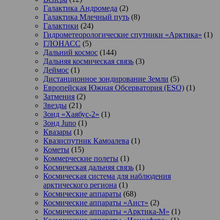
Галактика Андромеда
(2)
Галактика Млечный путь
(8)
Галактики
(24)
Гидрометеорологические спутники «Арктика»
(1)
ГЛОНАСС
(5)
Дальний космос
(144)
Дальняя космическая связь
(3)
Деймос
(1)
Дистанционное зондирование Земли
(5)
Европейская Южная Обсерватория (ESO)
(1)
Затмения
(2)
Звезды
(21)
Зонд «Хаябус-2»
(1)
Зонд Juno
(1)
Квазары
(1)
Квазиспутник Камоалева
(1)
Кометы
(15)
Коммерческие полеты
(1)
Космическая дальняя связь
(1)
Космическая система для наблюдения
арктического региона
(1)
Космические аппараты
(68)
Космические аппараты «Аист»
(2)
Космические аппараты «Арктика-М»
(1)