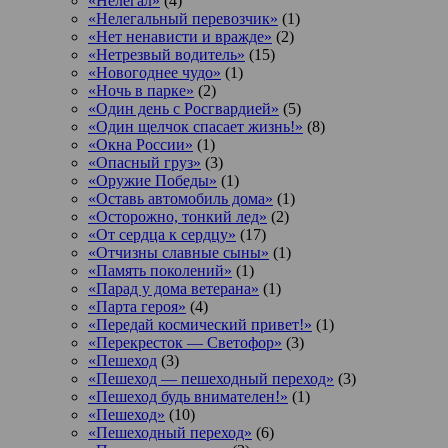
«Нелегал»
(4)
«Нелегальный перевозчик»
(1)
«Нет ненависти и вражде»
(2)
«Нетрезвый водитель»
(15)
«Новогоднее чудо»
(1)
«Ночь в парке»
(2)
«Один день с Росгвардией»
(5)
«Один щелчок спасает жизнь!»
(8)
«Окна России»
(1)
«Опасный груз»
(3)
«Оружие Победы»
(1)
«Оставь автомобиль дома»
(1)
«Осторожно, тонкий лед»
(2)
«От сердца к сердцу»
(17)
«Отчизны славные сыны»
(1)
«Память поколений»
(1)
«Парад у дома ветерана»
(1)
«Парта героя»
(4)
«Передай космический привет!»
(1)
«Перекресток — Светофор»
(3)
«Пешеход
(3)
«Пешеход — пешеходный переход»
(3)
«Пешеход будь внимателен!»
(1)
«Пешеход»
(10)
«Пешеходный переход»
(6)