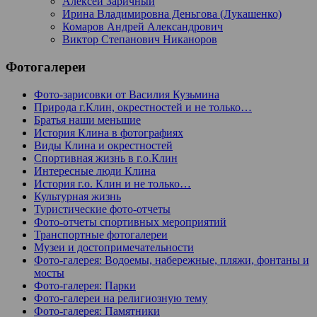
Алексей Заричный
Ирина Владимировна Деньгова (Лукашенко)
Комаров Андрей Александрович
Виктор Степанович Никаноров
Фотогалереи
Фото-зарисовки от Василия Кузьмина
Природа г.Клин, окрестностей и не только…
Братья наши меньшие
История Клина в фотографиях
Виды Клина и окрестностей
Спортивная жизнь в г.о.Клин
Интересные люди Клина
История г.о. Клин и не только…
Культурная жизнь
Туристические фото-отчеты
Фото-отчеты спортивных мероприятий
Транспортные фотогалереи
Музеи и достопримечательности
Фото-галерея: Водоемы, набережные, пляжи, фонтаны и
мосты
Фото-галерея: Парки
Фото-галереи на религиозную тему
Фото-галерея: Памятники