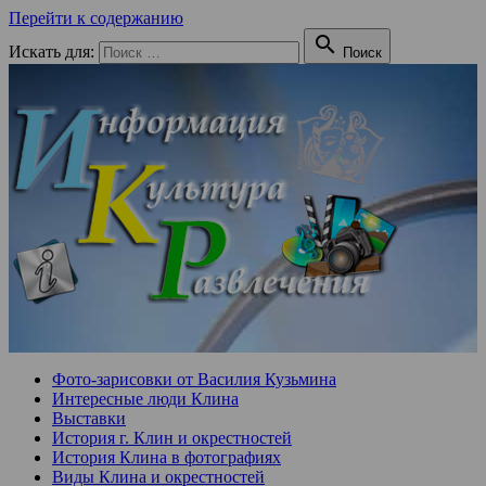
Перейти к содержанию

Искать для:
Поиск
Фото-зарисовки от Василия Кузьмина
Интересные люди Клина
Выставки
История г. Клин и окрестностей
История Клина в фотографиях
Виды Клина и окрестностей