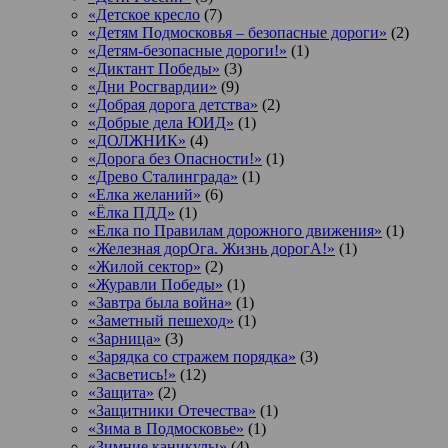
«Детское кресло
(7)
«Детям Подмосковья – безопасные дороги»
(2)
«Детям-безопасные дороги!»
(1)
«Диктант Победы»
(3)
«Дни Росгвардии»
(9)
«Добрая дорога детства»
(2)
«Добрые дела ЮИД»
(1)
«ДОЛЖНИК»
(4)
«Дорога без Опасности!»
(1)
«Древо Сталинграда»
(1)
«Елка желаний»
(6)
«Ёлка ПДД»
(1)
«Елка по Правилам дорожного движения»
(1)
«Железная дорОга. Жизнь дорогА!»
(1)
«Жилой сектор»
(2)
«Журавли Победы»
(1)
«Завтра была война»
(1)
«Заметный пешеход»
(1)
«Зарница»
(3)
«Зарядка со стражем порядка»
(3)
«Засветись!»
(12)
«Защита»
(2)
«Защитники Отечества»
(1)
«Зима в Подмосковье»
(1)
«Зимние каникулы»
(4)