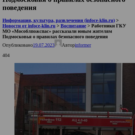
поведения
Информация, культура, развлечения (infoce-klin.ru)
>
Новости от infoce-klin.ru
>
Воспитание
>
Работники ГКУ
МО «Мособлпожспас» рассказали юным жителям
Подмосковья о правилах безопасного поведения
Опубликовано
19.07.2023
Автор
informer
404