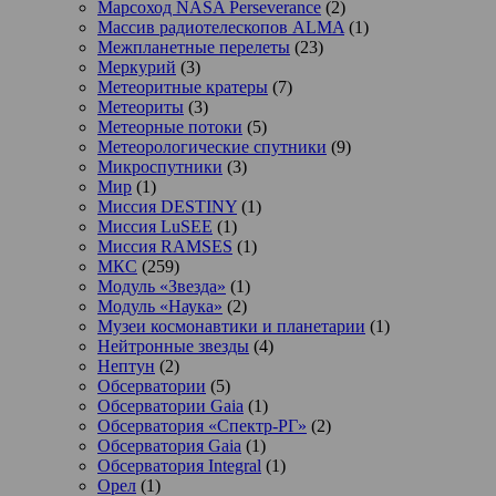
Марсоход NASA Perseverance
(2)
Массив радиотелескопов ALMA
(1)
Межпланетные перелеты
(23)
Меркурий
(3)
Метеоритные кратеры
(7)
Метеориты
(3)
Метеорные потоки
(5)
Метеорологические спутники
(9)
Микроспутники
(3)
Мир
(1)
Миссия DESTINY
(1)
Миссия LuSEE
(1)
Миссия RAMSES
(1)
МКС
(259)
Модуль «Звезда»
(1)
Модуль «Наука»
(2)
Музеи космонавтики и планетарии
(1)
Нейтронные звезды
(4)
Нептун
(2)
Обсерватории
(5)
Обсерватории Gaia
(1)
Обсерватория «Спектр-РГ»
(2)
Обсерватория Gaia
(1)
Обсерватория Integral
(1)
Орел
(1)