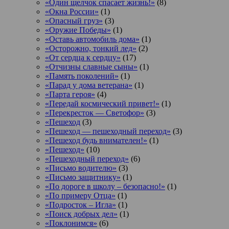
«Один щелчок спасает жизнь!»
(8)
«Окна России»
(1)
«Опасный груз»
(3)
«Оружие Победы»
(1)
«Оставь автомобиль дома»
(1)
«Осторожно, тонкий лед»
(2)
«От сердца к сердцу»
(17)
«Отчизны славные сыны»
(1)
«Память поколений»
(1)
«Парад у дома ветерана»
(1)
«Парта героя»
(4)
«Передай космический привет!»
(1)
«Перекресток — Светофор»
(3)
«Пешеход
(3)
«Пешеход — пешеходный переход»
(3)
«Пешеход будь внимателен!»
(1)
«Пешеход»
(10)
«Пешеходный переход»
(6)
«Письмо водителю»
(3)
«Письмо защитнику»
(1)
«По дороге в школу – безопасно!»
(1)
«По примеру Отца»
(1)
«Подросток ‒ Игла»
(1)
«Поиск добрых дел»
(1)
«Поклонимся»
(6)