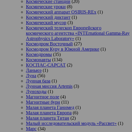
Космические станции
(20)
Космические уроки
(8)
Космический аппарат OSIRIS-REx
(1)
Космический диктант
(1)
Космический мусор
(3)
Космический телескоп Европейского
космического агентства «INTErnational Gamma-Ray
Astrophysics Laboratory»
(1)
Космодром Восточный
(27)
Космодром Куру в Южной Америке
(1)
Космодромы
(35)
Космонавты
(134)
КОСПАС-САРСАТ
(2)
Ланьюэ
(1)
Луна
(56)
Лунная база
(1)
Лунная миссия Artemis
(3)
Луноходы
(1)
Магнитное поле
(4)
Магнитные бури
(11)
Малая планета Ганимед
(1)
Малая планета Европа
(6)
Малая планета Титан
(2)
Малый исследовательский модуль «Рассвет»
(1)
Марс
(34)