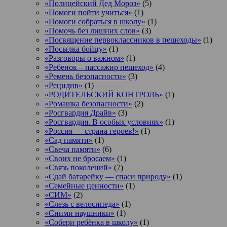
«Полицейский Дед Мороз»
(5)
«Помоги пойти учиться»
(1)
«Помоги собраться в школу»
(1)
«Помочь без лишних слов»
(3)
«Посвящение первоклассников в пешеходы»
(1)
«Посылка бойцу»
(1)
«Разговоры о важном»
(1)
«Ребенок – пассажир пешеход»
(4)
«Ремень безопасности»
(3)
«Рецидив»
(1)
«РОДИТЕЛЬСКИЙ КОНТРОЛЬ»
(1)
«Ромашка безопасности»
(2)
«Росгвардия Драйв»
(3)
«Росгвардия. В особых условиях»
(1)
«Россия — страна героев!»
(1)
«Сад памяти»
(1)
«Свеча памяти»
(6)
«Своих не бросаем»
(1)
«Связь поколений»
(7)
«Сдай батарейку — спаси природу»
(1)
«Семейные ценности»
(1)
«СИМ»
(2)
«Слезь с велосипеда»
(1)
«Сними наушники»
(1)
«Собери ребёнка в школу»
(1)