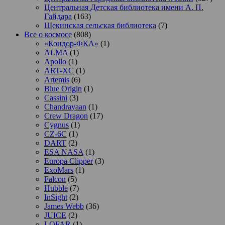
Центральная Детская библиотека имени А. П.
Гайдара
(163)
Щекинская сельская библиотека
(7)
Все о космосе
(808)
«Кондор-ФКА»
(1)
ALMA
(1)
Apollo
(1)
ART-XC
(1)
Artemis
(6)
Blue Origin
(1)
Cassini
(3)
Chandrayaan
(1)
Crew Dragon
(17)
Cygnus
(1)
CZ-6C
(1)
DART
(2)
ESA NASA
(1)
Europa Clipper
(3)
ExoMars
(1)
Falcon
(5)
Hubble
(7)
InSight
(2)
James Webb
(36)
JUICE
(2)
LOFAR
(1)