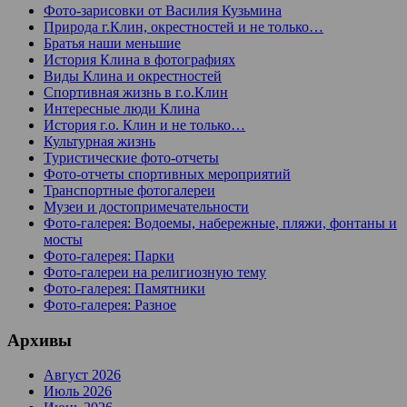
Фото-зарисовки от Василия Кузьмина
Природа г.Клин, окрестностей и не только…
Братья наши меньшие
История Клина в фотографиях
Виды Клина и окрестностей
Спортивная жизнь в г.о.Клин
Интересные люди Клина
История г.о. Клин и не только…
Культурная жизнь
Туристические фото-отчеты
Фото-отчеты спортивных мероприятий
Транспортные фотогалереи
Музеи и достопримечательности
Фото-галерея: Водоемы, набережные, пляжи, фонтаны и
мосты
Фото-галерея: Парки
Фото-галереи на религиозную тему
Фото-галерея: Памятники
Фото-галерея: Разное
Архивы
Август 2026
Июль 2026