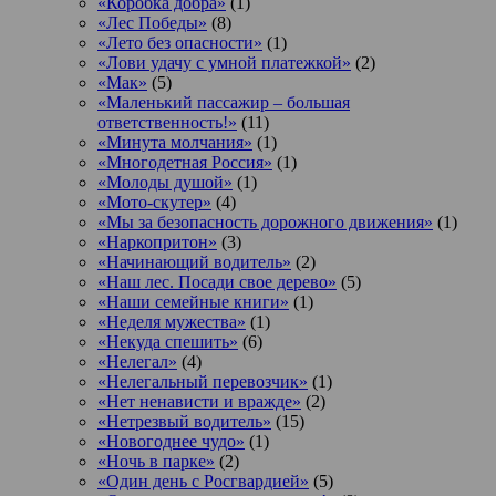
«Коробка добра»
(1)
«Лес Победы»
(8)
«Лето без опасности»
(1)
«Лови удачу с умной платежкой»
(2)
«Мак»
(5)
«Маленький пассажир – большая
ответственность!»
(11)
«Минута молчания»
(1)
«Многодетная Россия»
(1)
«Молоды душой»
(1)
«Мото-скутер»
(4)
«Мы за безопасность дорожного движения»
(1)
«Наркопритон»
(3)
«Начинающий водитель»
(2)
«Наш лес. Посади свое дерево»
(5)
«Наши семейные книги»
(1)
«Неделя мужества»
(1)
«Некуда спешить»
(6)
«Нелегал»
(4)
«Нелегальный перевозчик»
(1)
«Нет ненависти и вражде»
(2)
«Нетрезвый водитель»
(15)
«Новогоднее чудо»
(1)
«Ночь в парке»
(2)
«Один день с Росгвардией»
(5)