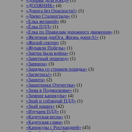
«Добрые дела ЮИД»
(1)
«ДОЛЖНИК»
(4)
«Дорога без Опасности!»
(1)
«Древо Сталинграда»
(1)
«Елка желаний»
(6)
«Ёлка ПДД»
(1)
«Елка по Правилам дорожного движения»
(1)
«Железная дорОга. Жизнь дорогА!»
(1)
«Жилой сектор»
(2)
«Журавли Победы»
(1)
«Завтра была война»
(1)
«Заметный пешеход»
(1)
«Зарница»
(3)
«Зарядка со стражем порядка»
(3)
«Засветись!»
(12)
«Защита»
(2)
«Защитники Отечества»
(1)
«Зима в Подмосковье»
(1)
«Зимние каникулы»
(4)
«Знай и соблюдай ПДД»
(1)
«Знай наших»
(42)
«Изучаем ПДД»
(1)
«Кадетская весна»
(1)
«Кадетская слава»
(1)
«Каникулы с Росгвардией»
(45)