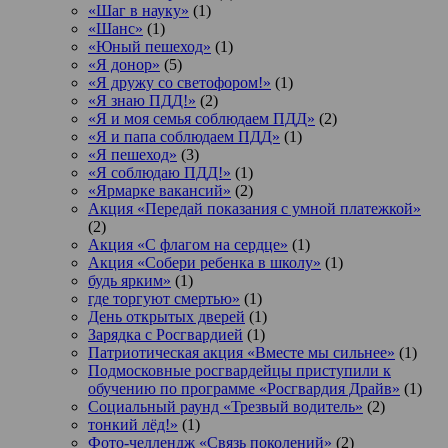
«Шаг в науку»
(1)
«Шанс»
(1)
«Юный пешеход»
(1)
«Я донор»
(5)
«Я дружу со светофором!»
(1)
«Я знаю ПДД!»
(2)
«Я и моя семья соблюдаем ПДД»
(2)
«Я и папа соблюдаем ПДД»
(1)
«Я пешеход»
(3)
«Я соблюдаю ПДД!»
(1)
«Ярмарке вакансий»
(2)
Акция «Передай показания с умной платежкой»
(2)
Акция «С флагом на сердце»
(1)
Акция «Собери ребенка в школу»
(1)
будь ярким»
(1)
где торгуют смертью»
(1)
День открытых дверей
(1)
Зарядка с Росгвардией
(1)
Патриотическая акция «Вместе мы сильнее»
(1)
Подмосковные росгвардейцы приступили к
обучению по программе «Росгвардия Драйв»
(1)
Социальный раунд «Трезвый водитель»
(2)
тонкий лёд!»
(1)
Фото-челлендж «Связь поколений»
(2)