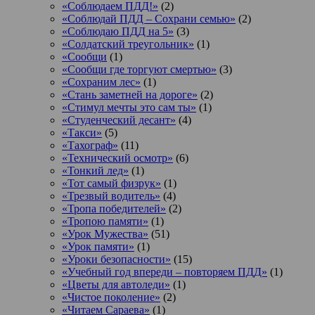
«Соблюдаем ПДД!»
(2)
«Соблюдай ПДД – Сохрани семью»
(2)
«Соблюдаю ПДД на 5»
(3)
«Солдатский треугольник»
(1)
«Сообщи
(1)
«Сообщи где торгуют смертью»
(3)
«Сохраним лес»
(1)
«Стань заметней на дороге»
(2)
«Стимул мечты это сам ты»
(1)
«Студенческий десант»
(4)
«Такси»
(5)
«Тахограф»
(11)
«Технический осмотр»
(6)
«Тонкий лед»
(1)
«Тот самый физрук»
(1)
«Трезвый водитель»
(4)
«Тропа победителей»
(2)
«Тропою памяти»
(1)
«Урок Мужества»
(51)
«Урок памяти»
(1)
«Уроки безопасности»
(15)
«Учебный год впереди – повторяем ПДД»
(1)
«Цветы для автоледи»
(1)
«Чистое поколение»
(2)
«Читаем Сараева»
(1)