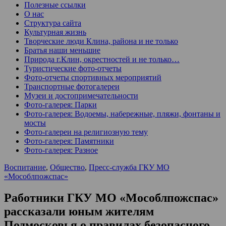
Полезные ссылки
О нас
Структура сайта
Культурная жизнь
Творческие люди Клина, района и не только
Братья наши меньшие
Природа г.Клин, окрестностей и не только…
Туристические фото-отчеты
Фото-отчеты спортивных мероприятий
Транспортные фотогалереи
Музеи и достопримечательности
Фото-галерея: Парки
Фото-галерея: Водоемы, набережные, пляжи, фонтаны и
мосты
Фото-галереи на религиозную тему
Фото-галерея: Памятники
Фото-галерея: Разное
Воспитание
,
Общество
,
Пресс-служба ГКУ МО
«Мособлпожспас»
Работники ГКУ МО «Мособлпожспас»
рассказали юным жителям
Подмосковья о правилах безопасного