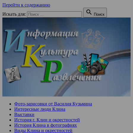
Перейти к содержанию

Искать для:
Поиск
Фото-зарисовки от Василия Кузьмина
Интересные люди Клина
Выставки
История г. Клин и окрестностей
История Клина в фотографиях
Виды Клина и окрестностей