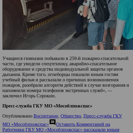
Учащиеся гимназии побывали в 259-й пожарно-спасательной
части, где увидели спецтехнику, аварийно-спасательное
оборудование и средства индивидуальной защиты органов
дыхания. Кроме того, огнеборцы показали юным гостям
учебный фильм и рассказали о причинах возникновения
пожаров, разобрали алгоритм действий в случае возгорания и
напомнили номера телефонов экстренных служб», —
заключил Игорь Сорокин.
Пресс-служба ГКУ МО «Мособлпожспас»
Опубликовано
Воспитание
,
Общество
,
Пресс-служба ГКУ
comment
МО «Мособлпожспас»
Оставить Комментарий
на
Работники ГКУ МО «Мособлпожспас» рассказали юным