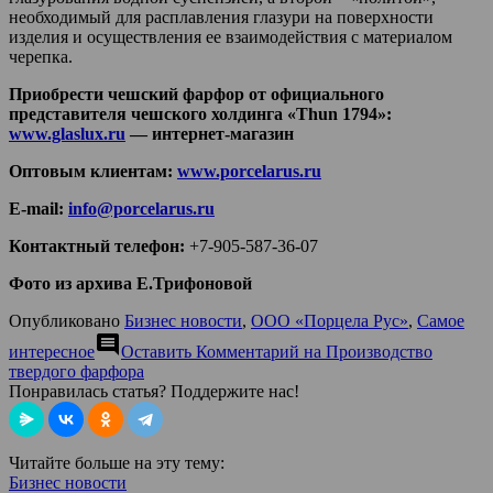
необходимый для расплавления глазури на поверхности
изделия и осуществления ее взаимодействия с материалом
черепка.
Приобрести чешский фарфор от официального
представителя чешского холдинга «Thun 1794»:
www.glaslux.ru
— интернет-магазин
Оптовым клиентам:
www.porcelarus.ru
E-mail:
info@porcelarus.ru
Контактный телефон:
+7-905-587-36-07
Фото из архива Е.Трифоновой
Опубликовано
Бизнес новости
,
ООО «Порцела Рус»
,
Самое
comment
интересное
Оставить Комментарий
на Производство
твердого фарфора
Понравилась статья? Поддержите нас!
Читайте больше на эту тему:
Бизнес новости