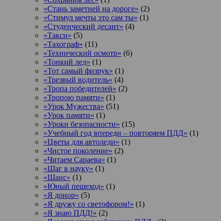
«Стань заметней на дороге»
(2)
«Стимул мечты это сам ты»
(1)
«Студенческий десант»
(4)
«Такси»
(5)
«Тахограф»
(11)
«Технический осмотр»
(6)
«Тонкий лед»
(1)
«Тот самый физрук»
(1)
«Трезвый водитель»
(4)
«Тропа победителей»
(2)
«Тропою памяти»
(1)
«Урок Мужества»
(51)
«Урок памяти»
(1)
«Уроки безопасности»
(15)
«Учебный год впереди – повторяем ПДД»
(1)
«Цветы для автоледи»
(1)
«Чистое поколение»
(2)
«Читаем Сараева»
(1)
«Шаг в науку»
(1)
«Шанс»
(1)
«Юный пешеход»
(1)
«Я донор»
(5)
«Я дружу со светофором!»
(1)
«Я знаю ПДД!»
(2)