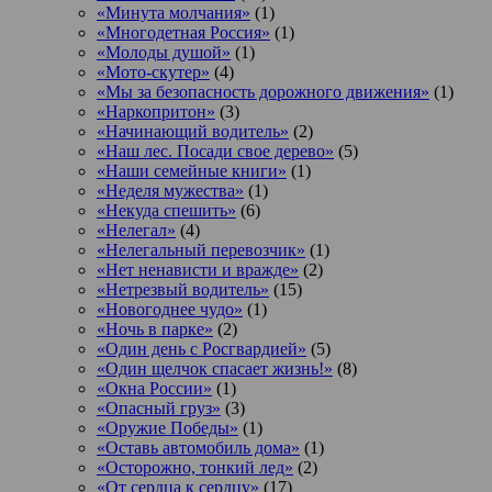
«Минута молчания»
(1)
«Многодетная Россия»
(1)
«Молоды душой»
(1)
«Мото-скутер»
(4)
«Мы за безопасность дорожного движения»
(1)
«Наркопритон»
(3)
«Начинающий водитель»
(2)
«Наш лес. Посади свое дерево»
(5)
«Наши семейные книги»
(1)
«Неделя мужества»
(1)
«Некуда спешить»
(6)
«Нелегал»
(4)
«Нелегальный перевозчик»
(1)
«Нет ненависти и вражде»
(2)
«Нетрезвый водитель»
(15)
«Новогоднее чудо»
(1)
«Ночь в парке»
(2)
«Один день с Росгвардией»
(5)
«Один щелчок спасает жизнь!»
(8)
«Окна России»
(1)
«Опасный груз»
(3)
«Оружие Победы»
(1)
«Оставь автомобиль дома»
(1)
«Осторожно, тонкий лед»
(2)
«От сердца к сердцу»
(17)