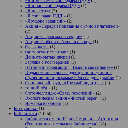
«Я и моя семья соблюдаем ПДД»
(2)
«Я и папа соблюдаем ПДД»
(1)
«Я пешеход»
(3)
«Я соблюдаю ПДД!»
(1)
«Ярмарке вакансий»
(2)
Акция «Передай показания с умной платежкой»
(2)
Акция «С флагом на сердце»
(1)
Акция «Собери ребенка в школу»
(1)
будь ярким»
(1)
где торгуют смертью»
(1)
День открытых дверей
(1)
Зарядка с Росгвардией
(1)
Патриотическая акция «Вместе мы сильнее»
(1)
Подмосковные росгвардейцы приступили к
обучению по программе «Росгвардия Драйв»
(1)
Социальный раунд «Трезвый водитель»
(2)
тонкий лёд!»
(1)
Фото-челлендж «Связь поколений»
(2)
Экологическая акция «Чистый берег»
(1)
Ярмарка вакансий
(1)
Без рубрики
(1)
Библиотеки
(1 094)
Библиотека имени Юрия Петровича Артюхина
(Решоткинская сельская библиотека)
(18)