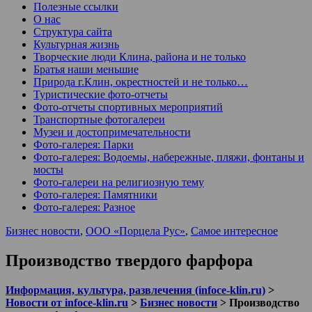
Полезные ссылки
О нас
Структура сайта
Культурная жизнь
Творческие люди Клина, района и не только
Братья наши меньшие
Природа г.Клин, окрестностей и не только…
Туристические фото-отчеты
Фото-отчеты спортивных мероприятий
Транспортные фотогалереи
Музеи и достопримечательности
Фото-галерея: Парки
Фото-галерея: Водоемы, набережные, пляжи, фонтаны и
мосты
Фото-галереи на религиозную тему
Фото-галерея: Памятники
Фото-галерея: Разное
Бизнес новости
,
ООО «Порцела Рус»
,
Самое интересное
Производство твердого фарфора
Информация, культура, развлечения (infoce-klin.ru)
>
Новости от infoce-klin.ru
>
Бизнес новости
>
Производство