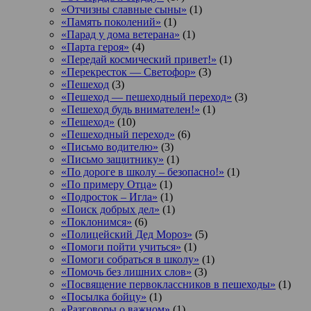
«Отчизны славные сыны»
(1)
«Память поколений»
(1)
«Парад у дома ветерана»
(1)
«Парта героя»
(4)
«Передай космический привет!»
(1)
«Перекресток — Светофор»
(3)
«Пешеход
(3)
«Пешеход — пешеходный переход»
(3)
«Пешеход будь внимателен!»
(1)
«Пешеход»
(10)
«Пешеходный переход»
(6)
«Письмо водителю»
(3)
«Письмо защитнику»
(1)
«По дороге в школу – безопасно!»
(1)
«По примеру Отца»
(1)
«Подросток ‒ Игла»
(1)
«Поиск добрых дел»
(1)
«Поклонимся»
(6)
«Полицейский Дед Мороз»
(5)
«Помоги пойти учиться»
(1)
«Помоги собраться в школу»
(1)
«Помочь без лишних слов»
(3)
«Посвящение первоклассников в пешеходы»
(1)
«Посылка бойцу»
(1)
«Разговоры о важном»
(1)