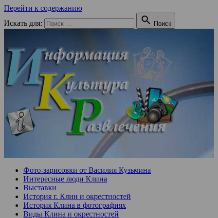
Перейти к содержанию

Искать для:
Поиск
Фото-зарисовки от Василия Кузьмина
Интересные люди Клина
Выставки
История г. Клин и окрестностей
История Клина в фотографиях
Виды Клина и окрестностей