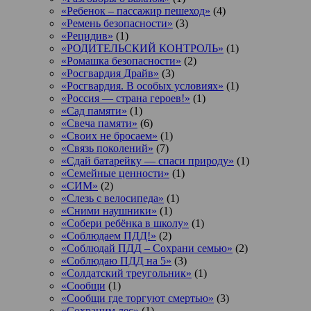
«Ребенок – пассажир пешеход»
(4)
«Ремень безопасности»
(3)
«Рецидив»
(1)
«РОДИТЕЛЬСКИЙ КОНТРОЛЬ»
(1)
«Ромашка безопасности»
(2)
«Росгвардия Драйв»
(3)
«Росгвардия. В особых условиях»
(1)
«Россия — страна героев!»
(1)
«Сад памяти»
(1)
«Свеча памяти»
(6)
«Своих не бросаем»
(1)
«Связь поколений»
(7)
«Сдай батарейку — спаси природу»
(1)
«Семейные ценности»
(1)
«СИМ»
(2)
«Слезь с велосипеда»
(1)
«Сними наушники»
(1)
«Собери ребёнка в школу»
(1)
«Соблюдаем ПДД!»
(2)
«Соблюдай ПДД – Сохрани семью»
(2)
«Соблюдаю ПДД на 5»
(3)
«Солдатский треугольник»
(1)
«Сообщи
(1)
«Сообщи где торгуют смертью»
(3)
«Сохраним лес»
(1)