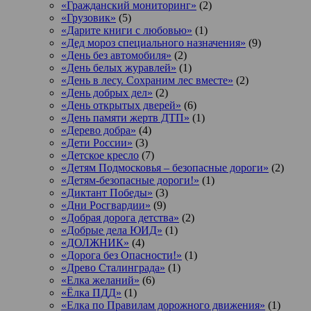
«Гражданский мониторинг»
(2)
«Грузовик»
(5)
«Дарите книги с любовью»
(1)
«Дед мороз специального назначения»
(9)
«День без автомобиля»
(2)
«День белых журавлей»
(1)
«День в лесу. Сохраним лес вместе»
(2)
«День добрых дел»
(2)
«День открытых дверей»
(6)
«День памяти жертв ДТП»
(1)
«Дерево добра»
(4)
«Дети России»
(3)
«Детское кресло
(7)
«Детям Подмосковья – безопасные дороги»
(2)
«Детям-безопасные дороги!»
(1)
«Диктант Победы»
(3)
«Дни Росгвардии»
(9)
«Добрая дорога детства»
(2)
«Добрые дела ЮИД»
(1)
«ДОЛЖНИК»
(4)
«Дорога без Опасности!»
(1)
«Древо Сталинграда»
(1)
«Елка желаний»
(6)
«Ёлка ПДД»
(1)
«Елка по Правилам дорожного движения»
(1)