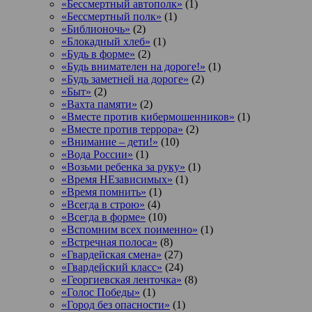
«Бессмертный автополк»
(1)
«Бессмертный полк»
(1)
«Библионочь»
(2)
«Блокадный хлеб»
(1)
«Будь в форме»
(2)
«Будь внимателен на дороге!»
(1)
«Будь заметней на дороге»
(2)
«Быт»
(2)
«Вахта памяти»
(2)
«Вместе против кибермошенников»
(1)
«Вместе против террора»
(2)
«Внимание – дети!»
(10)
«Вода России»
(1)
«Возьми ребенка за руку»
(1)
«Время НЕзависимых»
(1)
«Время помнить»
(1)
«Всегда в строю»
(4)
«Всегда в форме»
(10)
«Вспомним всех поименно»
(1)
«Встречная полоса»
(8)
«Гвардейская смена»
(27)
«Гвардейский класс»
(24)
«Георгиевская ленточка»
(8)
«Голос Победы»
(1)
«Город без опасности»
(1)