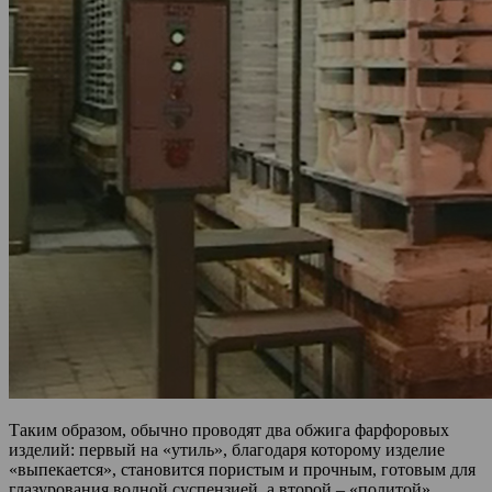
Таким образом, обычно проводят два обжига фарфоровых
изделий: первый на «утиль», благодаря которому изделие
«выпекается», становится пористым и прочным, готовым для
глазурования водной суспензией, а второй – «политой»,