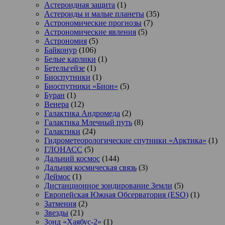
Астероидная защита
(1)
Астероиды и малые планеты
(35)
Астрономические прогнозы
(7)
Астрономические явления
(5)
Астрономия
(5)
Байконур
(106)
Белые карлики
(1)
Бетельгейзе
(1)
Биоспутники
(1)
Биоспутники «Бион»
(5)
Буран
(1)
Венера
(12)
Галактика Андромеда
(2)
Галактика Млечный путь
(8)
Галактики
(24)
Гидрометеорологические спутники «Арктика»
(1)
ГЛОНАСС
(5)
Дальний космос
(144)
Дальняя космическая связь
(3)
Деймос
(1)
Дистанционное зондирование Земли
(5)
Европейская Южная Обсерватория (ESO)
(1)
Затмения
(2)
Звезды
(21)
Зонд «Хаябус-2»
(1)