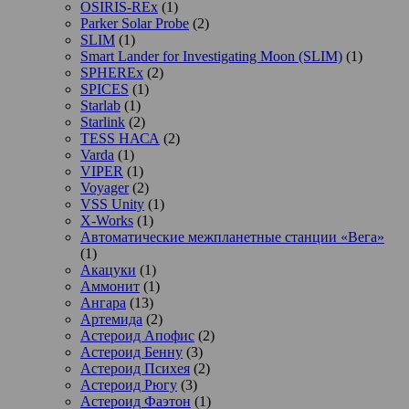
OSIRIS-REx
(1)
Parker Solar Probe
(2)
SLIM
(1)
Smart Lander for Investigating Moon (SLIM)
(1)
SPHEREx
(2)
SPICES
(1)
Starlab
(1)
Starlink
(2)
TESS НАСА
(2)
Varda
(1)
VIPER
(1)
Voyager
(2)
VSS Unity
(1)
X-Works
(1)
Автоматические межпланетные станции «Вега»
(1)
Акацуки
(1)
Аммонит
(1)
Ангара
(13)
Артемида
(2)
Астероид Апофис
(2)
Астероид Бенну
(3)
Астероид Психея
(2)
Астероид Рюгу
(3)
Астероид Фаэтон
(1)