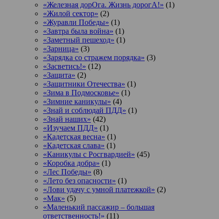
«Железная дорОга. Жизнь дорогА!»
(1)
«Жилой сектор»
(2)
«Журавли Победы»
(1)
«Завтра была война»
(1)
«Заметный пешеход»
(1)
«Зарница»
(3)
«Зарядка со стражем порядка»
(3)
«Засветись!»
(12)
«Защита»
(2)
«Защитники Отечества»
(1)
«Зима в Подмосковье»
(1)
«Зимние каникулы»
(4)
«Знай и соблюдай ПДД»
(1)
«Знай наших»
(42)
«Изучаем ПДД»
(1)
«Кадетская весна»
(1)
«Кадетская слава»
(1)
«Каникулы с Росгвардией»
(45)
«Коробка добра»
(1)
«Лес Победы»
(8)
«Лето без опасности»
(1)
«Лови удачу с умной платежкой»
(2)
«Мак»
(5)
«Маленький пассажир – большая
ответственность!»
(11)