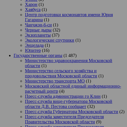
Харон
(1)
Хаябуса
(1)
Центр подготовки космонавтов имени Юрия
Гагарина
(1)
Чанчжэн-6-си
(1)
Черные дыры
(32)
Экзопланеты
(37)
Экологические спутники
(1)
Энцелада
(1)
Юпитер
(16)
Государственные органы
(1 487)
Министерство здравоохранения Московской
области
(1)
Министерство сельского хозяйства и
продовольствия Московской области
(1)
Министерство транспорта МО
(1)
Московский областной единый информационно-
расчетный центр
(4)
Пресс-служба администрации го Клин
(1)
Пресс-служба вице-губернатора Московской
области Д.В. Пестова сообщает
(32)
Пресс-служба Губернатора Московской области
(2)
Пресс-служба заместителя Председателя
Правительства Московской области
(9)
Пресс-служба заместителя Председателя