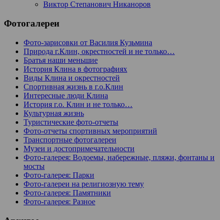
Виктор Степанович Никаноров
Фотогалереи
Фото-зарисовки от Василия Кузьмина
Природа г.Клин, окрестностей и не только…
Братья наши меньшие
История Клина в фотографиях
Виды Клина и окрестностей
Спортивная жизнь в г.о.Клин
Интересные люди Клина
История г.о. Клин и не только…
Культурная жизнь
Туристические фото-отчеты
Фото-отчеты спортивных мероприятий
Транспортные фотогалереи
Музеи и достопримечательности
Фото-галерея: Водоемы, набережные, пляжи, фонтаны и
мосты
Фото-галерея: Парки
Фото-галереи на религиозную тему
Фото-галерея: Памятники
Фото-галерея: Разное