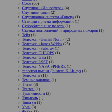
Союз
(60)
Спутники «Ионосфера»
(4)
Спутники связи
(2)
Спутниковая система «Гонец»
(1)
Станции приема информации
(1)
Суборбитальные полеты
(1)
Съемка подтоплений и природных пожаров
(1)
Тейя
(1)
Телескоп «Gemini North»
(2)
Телескоп «James Webb»
(25)
Телескоп «Subaru»
(1)
Телескоп CHEOPS
(1)
Телескоп Gaia
(1)
Телескоп LSST
(1)
Телескоп NASA SPHERE
(1)
телескоп имени Дэниела К. Иноуэ
(1)
Телескопы
(11)
Темные карлики
(1)
Титан
(3)
Тритон
(1)
Туманнности
(3)
Тяньвэнь
(1)
Тяньгун
(1)
Уран
(3)
Фобос
(2)