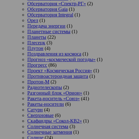
Обсерватория «Спектр-РГ»
(2)
Обсерватория Gaia
(1)
Обсерватория Integral
(1)
Орел
(1)
Передача энергии
(1)
Планетные системы
(1)
Планеты
(22)
Плесецк
(3)
Плутон
(4)
Поздравления из космоса
(1)
Прогноз «космической погоды»
(1)
Прогресс
(86)
Проект «Космическая Россия»
(1)
Противоастероидная защита
(1)
Протон-М
(2)
Радиотелескопы
(2)
Разгонный блок «Орион»
(1)
Ракета-носитель «Союз»
(41)
Ракеты-носители
(6)
Сатурн
(4)
Сверхновые
(6)
Скафандры «Сокол-КВ2»
(1)
Солнечная система
(3)
Солнечные затмения
(1)
Солнце
(24)