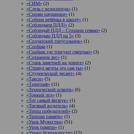
«СИМ»
(2)
«Слезь с велосипеда»
(1)
«Сними наушники»
(1)
«Собери ребёнка в школу»
(1)
«Соблюдаем ПДД!»
(2)
«Соблюдай ПДД – Сохрани семью»
(2)
«Соблюдаю ПДД на 5»
(3)
«Солдатский треугольник»
(1)
«Сообщи
(1)
«Сообщи где торгуют смертью»
(3)
«Сохраним лес»
(1)
«Стань заметней на дороге»
(2)
«Стимул мечты это сам ты»
(1)
«Студенческий десант»
(4)
«Такси»
(5)
«Тахограф»
(11)
«Технический осмотр»
(6)
«Тонкий лед»
(1)
«Тот самый физрук»
(1)
«Трезвый водитель»
(4)
«Тропа победителей»
(2)
«Тропою памяти»
(1)
«Урок Мужества»
(51)
«Урок памяти»
(1)
«Уроки безопасности»
(15)