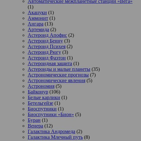
Автоматические межпланетные станции «Вега»
(1)
Акацуки
(1)
Аммонит
(1)
Ангара
(13)
Артемида
(2)
Астероид Апофис
(2)
Астероид Бенну
(3)
Астероид Психея
(2)
Астероид Рюгу
(3)
Астероид Фаэтон
(1)
Астероидная защита
(1)
Астероиды и малые планеты
(35)
Астрономические прогнозы
(7)
Астрономические явления
(5)
Астрономия
(5)
Байконур
(106)
Белые карлики
(1)
Бетельгейзе
(1)
Биоспутники
(1)
Биоспутники «Бион»
(5)
Буран
(1)
Венера
(12)
Галактика Андромеда
(2)
Галактика Млечный путь
(8)