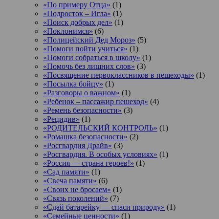
«По примеру Отца»
(1)
«Подросток ‒ Игла»
(1)
«Поиск добрых дел»
(1)
«Поклонимся»
(6)
«Полицейский Дед Мороз»
(5)
«Помоги пойти учиться»
(1)
«Помоги собраться в школу»
(1)
«Помочь без лишних слов»
(3)
«Посвящение первоклассников в пешеходы»
(1)
«Посылка бойцу»
(1)
«Разговоры о важном»
(1)
«Ребенок – пассажир пешеход»
(4)
«Ремень безопасности»
(3)
«Рецидив»
(1)
«РОДИТЕЛЬСКИЙ КОНТРОЛЬ»
(1)
«Ромашка безопасности»
(2)
«Росгвардия Драйв»
(3)
«Росгвардия. В особых условиях»
(1)
«Россия — страна героев!»
(1)
«Сад памяти»
(1)
«Свеча памяти»
(6)
«Своих не бросаем»
(1)
«Связь поколений»
(7)
«Сдай батарейку — спаси природу»
(1)
«Семейные ценности»
(1)