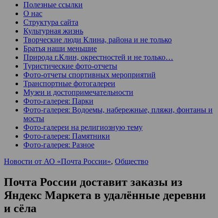
Полезные ссылки
О нас
Структура сайта
Культурная жизнь
Творческие люди Клина, района и не только
Братья наши меньшие
Природа г.Клин, окрестностей и не только…
Туристические фото-отчеты
Фото-отчеты спортивных мероприятий
Транспортные фотогалереи
Музеи и достопримечательности
Фото-галерея: Парки
Фото-галерея: Водоемы, набережные, пляжи, фонтаны и
мосты
Фото-галереи на религиозную тему
Фото-галерея: Памятники
Фото-галерея: Разное
Новости от АО «Почта России»
,
Общество
Почта России доставит заказы из
Яндекс Маркета в удалённые деревни
и сёла