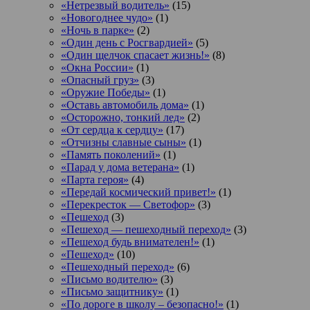
«Нетрезвый водитель»
(15)
«Новогоднее чудо»
(1)
«Ночь в парке»
(2)
«Один день с Росгвардией»
(5)
«Один щелчок спасает жизнь!»
(8)
«Окна России»
(1)
«Опасный груз»
(3)
«Оружие Победы»
(1)
«Оставь автомобиль дома»
(1)
«Осторожно, тонкий лед»
(2)
«От сердца к сердцу»
(17)
«Отчизны славные сыны»
(1)
«Память поколений»
(1)
«Парад у дома ветерана»
(1)
«Парта героя»
(4)
«Передай космический привет!»
(1)
«Перекресток — Светофор»
(3)
«Пешеход
(3)
«Пешеход — пешеходный переход»
(3)
«Пешеход будь внимателен!»
(1)
«Пешеход»
(10)
«Пешеходный переход»
(6)
«Письмо водителю»
(3)
«Письмо защитнику»
(1)
«По дороге в школу – безопасно!»
(1)