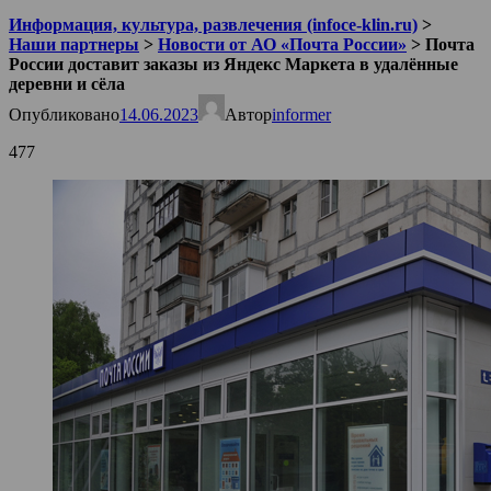
Информация, культура, развлечения (infoce-klin.ru)
>
Наши партнеры
>
Новости от АО «Почта России»
>
Почта
России доставит заказы из Яндекс Маркета в удалённые
деревни и сёла
Опубликовано
14.06.2023
Автор
informer
477