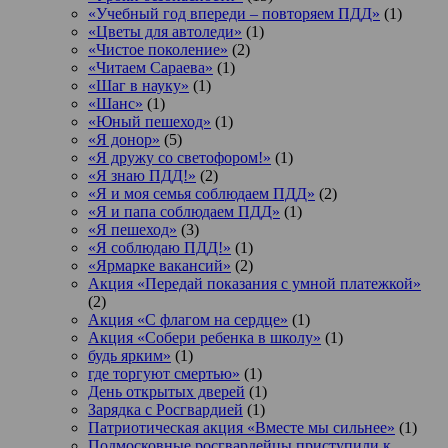
«Учебный год впереди – повторяем ПДД»
(1)
«Цветы для автоледи»
(1)
«Чистое поколение»
(2)
«Читаем Сараева»
(1)
«Шаг в науку»
(1)
«Шанс»
(1)
«Юный пешеход»
(1)
«Я донор»
(5)
«Я дружу со светофором!»
(1)
«Я знаю ПДД!»
(2)
«Я и моя семья соблюдаем ПДД»
(2)
«Я и папа соблюдаем ПДД»
(1)
«Я пешеход»
(3)
«Я соблюдаю ПДД!»
(1)
«Ярмарке вакансий»
(2)
Акция «Передай показания с умной платежкой»
(2)
Акция «С флагом на сердце»
(1)
Акция «Собери ребенка в школу»
(1)
будь ярким»
(1)
где торгуют смертью»
(1)
День открытых дверей
(1)
Зарядка с Росгвардией
(1)
Патриотическая акция «Вместе мы сильнее»
(1)
Подмосковные росгвардейцы приступили к