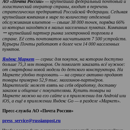
АО «Почта России»
— крупнейший федеральный почтовый и
логистический оператор страны, входит в перечень
стратегических предприятий Российской Федерации. Седьмая
крупнейшая компания в мире по количеству отделений
обслуживания клиентов — свыше 38 000 точек, порядка 66%
из которых находятся в малых населенных пунктах. Компания
ー
крупнейший партнер рынка электронной торговли в
стране. Её сеть почтоматов насчитывает 7 500 устройств.
Курьеры Почты работают в более чем 14 000 населенных
пунктов.
Яндекс Маркет
— сервис для покупок, на котором доступно
больше 75,3 млн товаров. Он помогает заказать всё нужное:
от смартфона новой модели до детского конструктора. На
Маркете удобно торговать — на сервисе активно продают
товары примерно 52,9 тыс. магазинов-партнёров.
Маркетплейс может взять на себя обработку, доставку
заказов и общение с покупателями. Купить товары на
Маркете можно на его сайте и в приложении для Android или
iOS, а ещё в приложении Яндекс Go — в разделе «Маркет».
Пресс-служба АО «Почта России»
press_service@russianpost.ru