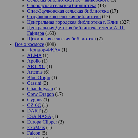
Слободская сельская библиотека
(13)
Спас-Заулковская сельская библиотека
(17)
Струбковская сельская библиотека
(17)
Центральная городская библиотека г. Клин
(327)
Центральная Детская библиотека имени А. П.
Гайдара
(163)
Щекинская сельская библиотека
(7)
Все о космосе
(808)
«Кондор-ФКА»
(1)
ALMA
(1)
Apollo
(1)
ART-XC
(1)
Artemis
(6)
Blue Origin
(1)
Cassini
(3)
Chandrayaan
(1)
Crew Dragon
(17)
Cygnus
(1)
CZ-6C
(1)
DART
(2)
ESA NASA
(1)
Europa Clipper
(3)
ExoMars
(1)
Falcon
(5)