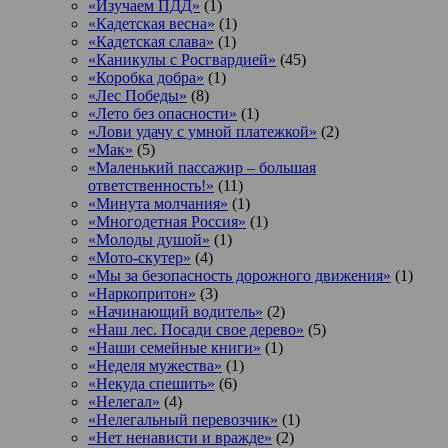
«Изучаем ПДД»
(1)
«Кадетская весна»
(1)
«Кадетская слава»
(1)
«Каникулы с Росгвардией»
(45)
«Коробка добра»
(1)
«Лес Победы»
(8)
«Лето без опасности»
(1)
«Лови удачу с умной платежкой»
(2)
«Мак»
(5)
«Маленький пассажир – большая
ответственность!»
(11)
«Минута молчания»
(1)
«Многодетная Россия»
(1)
«Молоды душой»
(1)
«Мото-скутер»
(4)
«Мы за безопасность дорожного движения»
(1)
«Наркопритон»
(3)
«Начинающий водитель»
(2)
«Наш лес. Посади свое дерево»
(5)
«Наши семейные книги»
(1)
«Неделя мужества»
(1)
«Некуда спешить»
(6)
«Нелегал»
(4)
«Нелегальный перевозчик»
(1)
«Нет ненависти и вражде»
(2)