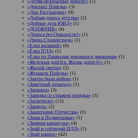
«Детям-безопасные дороги!»
(1)
«Диктант Победы»
(3)
«Дни Росгвардии»
(9)
«Добрая дорога детства»
(2)
«Добрые дела ЮИД»
(1)
«ДОЛЖНИК»
(4)
«Дорога без Опасности!»
(1)
«Древо Сталинграда»
(1)
«Елка желаний»
(6)
«Ёлка ПДД»
(1)
«Елка по Правилам дорожного движения»
(1)
«Железная дорОга. Жизнь дорогА!»
(1)
«Жилой сектор»
(2)
«Журавли Победы»
(1)
«Завтра была война»
(1)
«Заметный пешеход»
(1)
«Зарница»
(3)
«Зарядка со стражем порядка»
(3)
«Засветись!»
(12)
«Защита»
(2)
«Защитники Отечества»
(1)
«Зима в Подмосковье»
(1)
«Зимние каникулы»
(4)
«Знай и соблюдай ПДД»
(1)
«Знай наших»
(42)