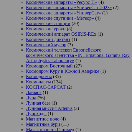
Космические аппараты «Ресурс-П»
(4)
Космические аппараты «УниверСат-2023»
(2)
Космические аппараты «УниверСат»
(1)
Космические спутники «Метеор»
(4)
Космические станции
(20)
Космические уроки
(8)
Космический аппарат OSIRIS-REx
(1)
Космический диктант
(1)
Космический мусор
(3)
Космический телескоп Европейского
космического агентства «INTErnational Gamma-Ray
Astrophysics Laboratory»
(1)
Космодром Восточный
(27)
Космодром Куру в Южной Америке
(1)
Космодромы
(35)
Космонавты
(134)
КОСПАС-САРСАТ
(2)
Ланьюэ
(1)
Луна
(56)
Лунная база
(1)
Лунная миссия Artemis
(3)
Луноходы
(1)
Магнитное поле
(4)
Магнитные бури
(11)
Малая планета Ганимед
(1)