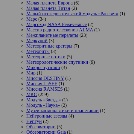
Малая планета Европа
(6)
Малая планета Титан
(2)
Малый исследовательский модуль «Рассвет»
(1)
Марс
(34)
Марсоход NASA Perseverance
(2)
Массив радиотелескопов ALMA
(1)
Межпланетные перелеты
(23)
Меркурий
(3)
Метеоритные кратеры
(7)
Метеориты
(3)
Метеорные потоки
(5)
Метеорологические спутники
(9)
Микроспутники
(3)
Мир
(1)
Миссия DESTINY
(1)
Миссия LuSEE
(1)
Миссия RAMSES
(1)
МКС
(259)
Модуль «Звезда»
(1)
Модуль «Наука»
(2)
Музеи космонавтики и планетарии
(1)
Нейтронные звезды
(4)
Нептун
(2)
Обсерватории
(5)
Обсерватории Gaia
(1)