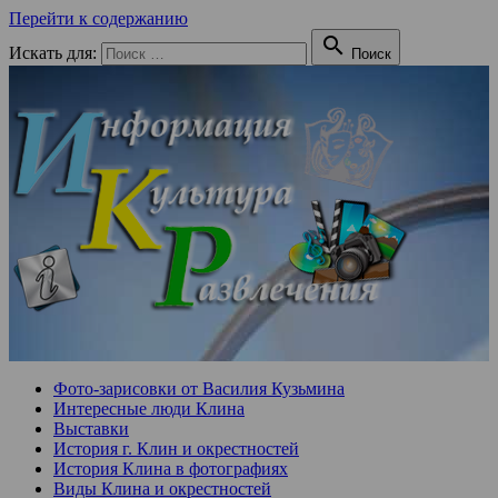
Перейти к содержанию

Искать для:
Поиск
Фото-зарисовки от Василия Кузьмина
Интересные люди Клина
Выставки
История г. Клин и окрестностей
История Клина в фотографиях
Виды Клина и окрестностей