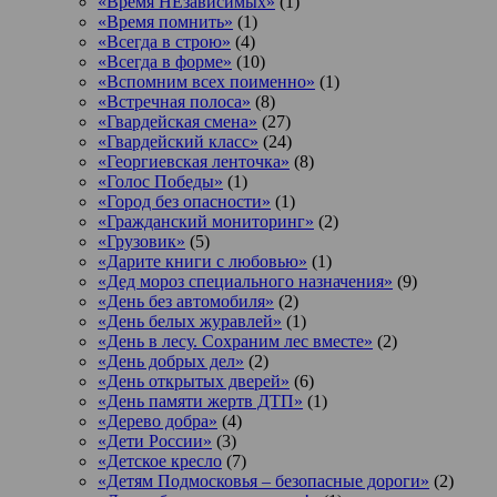
«Время НЕзависимых»
(1)
«Время помнить»
(1)
«Всегда в строю»
(4)
«Всегда в форме»
(10)
«Вспомним всех поименно»
(1)
«Встречная полоса»
(8)
«Гвардейская смена»
(27)
«Гвардейский класс»
(24)
«Георгиевская ленточка»
(8)
«Голос Победы»
(1)
«Город без опасности»
(1)
«Гражданский мониторинг»
(2)
«Грузовик»
(5)
«Дарите книги с любовью»
(1)
«Дед мороз специального назначения»
(9)
«День без автомобиля»
(2)
«День белых журавлей»
(1)
«День в лесу. Сохраним лес вместе»
(2)
«День добрых дел»
(2)
«День открытых дверей»
(6)
«День памяти жертв ДТП»
(1)
«Дерево добра»
(4)
«Дети России»
(3)
«Детское кресло
(7)
«Детям Подмосковья – безопасные дороги»
(2)