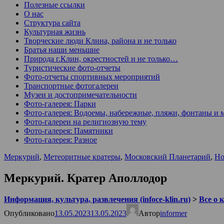
Полезные ссылки
О нас
Структура сайта
Культурная жизнь
Творческие люди Клина, района и не только
Братья наши меньшие
Природа г.Клин, окрестностей и не только…
Туристические фото-отчеты
Фото-отчеты спортивных мероприятий
Транспортные фотогалереи
Музеи и достопримечательности
Фото-галерея: Парки
Фото-галерея: Водоемы, набережные, пляжи, фонтаны и 
Фото-галереи на религиозную тему
Фото-галерея: Памятники
Фото-галерея: Разное
Меркурий
,
Метеоритные кратеры
,
Московский Планетарий
,
Но
Меркурий. Кратер Аполлодор
Информация, культура, развлечения (infoce-klin.ru)
>
Все о 
Опубликовано
13.05.2023
13.05.2023
Автор
informer