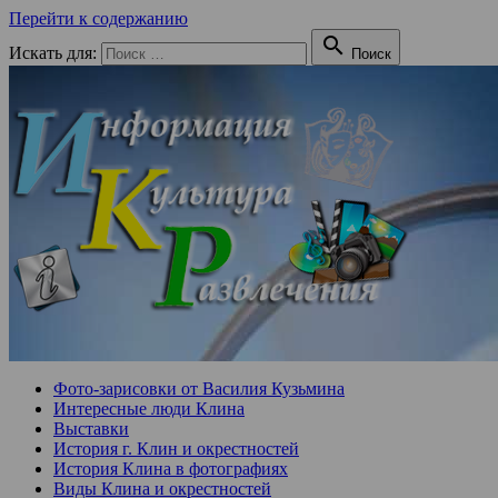
Перейти к содержанию

Искать для:
Поиск
Фото-зарисовки от Василия Кузьмина
Интересные люди Клина
Выставки
История г. Клин и окрестностей
История Клина в фотографиях
Виды Клина и окрестностей