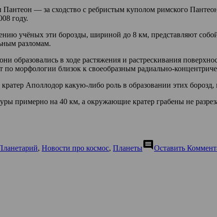
ы Пантеон — за сходство с ребристым куполом римского Пантеона
08 году.
нию учёных эти борозды, шириной до 8 км, представляют собой
ьным разломам.
они образовались в ходе растяжения и растрескивания поверхн
ъект по морфологии близок к своеобразным радиально-концентрич
и кратер Аполлодор какую-либо роль в образовании этих борозд,
уры примерно на 40 км, а окружающие кратер грабены не разрез
comment
Планетарий
,
Новости про космос
,
Планеты
Оставить Коммент