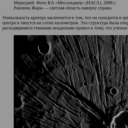
Меркурий. Фото КА «Мессенджер» (НАСА), 2008 г.
Равнина Жары — светлая область наверху справа.
Уникальность кратера заключается в том, что он находится в ц
центра и тянутся на сотни километров. Эта структура была о
расходящимися темными впадинами привел к тому, что ученые д