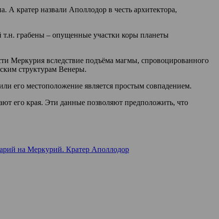
. А кратер назвали Аполлодор в честь архитектора,
 т.н. грабены – опущенные участки коры планеты
ости Меркурия вследствие подъёма магмы, спровоцированного
еским структурам Венеры.
 или его местоположение является простым совпадением.
ают его края. Эти данные позволяют предположить, что
арий
на Меркурий. Кратер Аполлодор