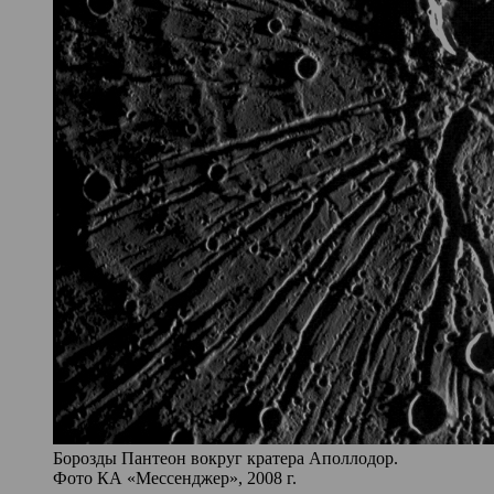
Борозды Пантеон вокруг кратера Аполлодор.
Фото КА «Мессенджер», 2008 г.