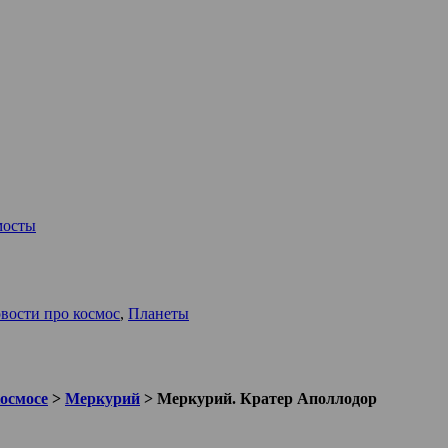
мосты
вости про космос
,
Планеты
космосе
>
Меркурий
>
Меркурий. Кратер Аполлодор