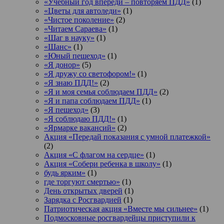
«Учебный год впереди – повторяем ПДД»
(1)
«Цветы для автоледи»
(1)
«Чистое поколение»
(2)
«Читаем Сараева»
(1)
«Шаг в науку»
(1)
«Шанс»
(1)
«Юный пешеход»
(1)
«Я донор»
(5)
«Я дружу со светофором!»
(1)
«Я знаю ПДД!»
(2)
«Я и моя семья соблюдаем ПДД»
(2)
«Я и папа соблюдаем ПДД»
(1)
«Я пешеход»
(3)
«Я соблюдаю ПДД!»
(1)
«Ярмарке вакансий»
(2)
Акция «Передай показания с умной платежкой»
(2)
Акция «С флагом на сердце»
(1)
Акция «Собери ребенка в школу»
(1)
будь ярким»
(1)
где торгуют смертью»
(1)
День открытых дверей
(1)
Зарядка с Росгвардией
(1)
Патриотическая акция «Вместе мы сильнее»
(1)
Подмосковные росгвардейцы приступили к