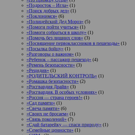
«Подросток ‒ Игла»
(1)
«Поиск добрых дел»
(1)
«Поклонимся»
(6)
«Полицейский Дед Мороз»
(5)
«Помоги пойти учиться»
(1)
«Помоги собраться в школу»
(1)
«Помочь без лишних слов»
(3)
«Посвящение первоклассников в пешеходы»
(1)
«Посылка бойцу»
(1)
«Разговоры о важном»
(1)
«Ребенок – пассажир пешеход»
(4)
«Ремень безопасности»
(3)
«Рецидив»
(1)
«РОДИТЕЛЬСКИЙ КОНТРОЛЬ»
(1)
«Ромашка безопасности»
(2)
«Росгвардия Драйв»
(3)
«Росгвардия. В особых условиях»
(1)
«Россия — страна героев!»
(1)
«Сад памяти»
(1)
«Свеча памяти»
(6)
«Своих не бросаем»
(1)
«Связь поколений»
(7)
«Сдай батарейку — спаси природу»
(1)
«Семейные ценности»
(1)