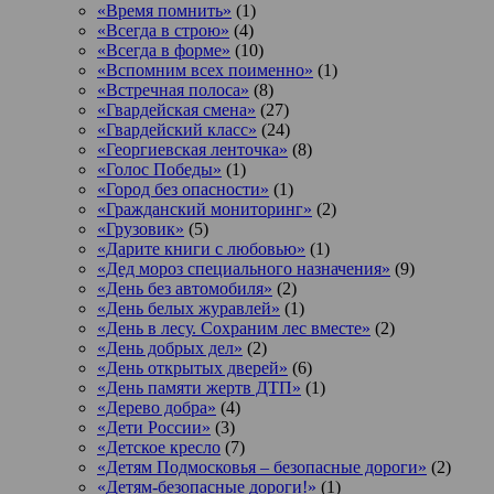
«Время помнить»
(1)
«Всегда в строю»
(4)
«Всегда в форме»
(10)
«Вспомним всех поименно»
(1)
«Встречная полоса»
(8)
«Гвардейская смена»
(27)
«Гвардейский класс»
(24)
«Георгиевская ленточка»
(8)
«Голос Победы»
(1)
«Город без опасности»
(1)
«Гражданский мониторинг»
(2)
«Грузовик»
(5)
«Дарите книги с любовью»
(1)
«Дед мороз специального назначения»
(9)
«День без автомобиля»
(2)
«День белых журавлей»
(1)
«День в лесу. Сохраним лес вместе»
(2)
«День добрых дел»
(2)
«День открытых дверей»
(6)
«День памяти жертв ДТП»
(1)
«Дерево добра»
(4)
«Дети России»
(3)
«Детское кресло
(7)
«Детям Подмосковья – безопасные дороги»
(2)
«Детям-безопасные дороги!»
(1)