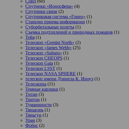
Союз
(60)
Спутники «Ионосфера»
(4)
Спутники связи
(2)
Спутниковая система «Гонец»
(1)
Станции приема информации
(1)
Суборбитальные полеты
(1)
Съемка подтоплений и природных пожаров
(1)
Тейя
(1)
Телескоп «Gemini North»
(2)
Телескоп «James Webb»
(25)
Телескоп «Subaru»
(1)
Телескоп CHEOPS
(1)
Телескоп Gaia
(1)
Телескоп LSST
(1)
Телескоп NASA SPHERE
(1)
телескоп имени Дэниела К. Иноуэ
(1)
Телескопы
(11)
Темные карлики
(1)
Титан
(3)
Тритон
(1)
Туманнности
(3)
Тяньвэнь
(1)
Тяньгун
(1)
Уран
(3)
Фобос
(2)