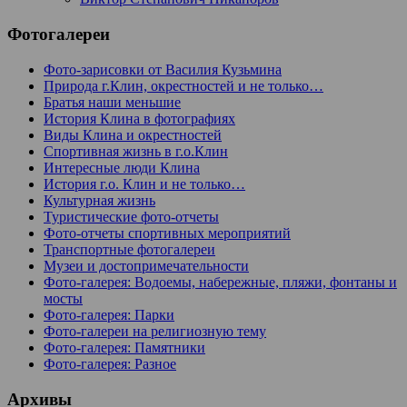
Фотогалереи
Фото-зарисовки от Василия Кузьмина
Природа г.Клин, окрестностей и не только…
Братья наши меньшие
История Клина в фотографиях
Виды Клина и окрестностей
Спортивная жизнь в г.о.Клин
Интересные люди Клина
История г.о. Клин и не только…
Культурная жизнь
Туристические фото-отчеты
Фото-отчеты спортивных мероприятий
Транспортные фотогалереи
Музеи и достопримечательности
Фото-галерея: Водоемы, набережные, пляжи, фонтаны и
мосты
Фото-галерея: Парки
Фото-галереи на религиозную тему
Фото-галерея: Памятники
Фото-галерея: Разное
Архивы