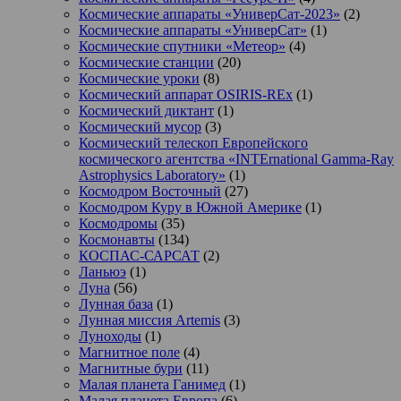
Космические аппараты «УниверСат-2023»
(2)
Космические аппараты «УниверСат»
(1)
Космические спутники «Метеор»
(4)
Космические станции
(20)
Космические уроки
(8)
Космический аппарат OSIRIS-REx
(1)
Космический диктант
(1)
Космический мусор
(3)
Космический телескоп Европейского
космического агентства «INTErnational Gamma-Ray
Astrophysics Laboratory»
(1)
Космодром Восточный
(27)
Космодром Куру в Южной Америке
(1)
Космодромы
(35)
Космонавты
(134)
КОСПАС-САРСАТ
(2)
Ланьюэ
(1)
Луна
(56)
Лунная база
(1)
Лунная миссия Artemis
(3)
Луноходы
(1)
Магнитное поле
(4)
Магнитные бури
(11)
Малая планета Ганимед
(1)
Малая планета Европа
(6)