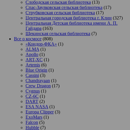
Слободская сельская библиотека
(13)
Спас-Заулковская сельская библиотека
(17)
Струбковская сельская библиотека
(17)
Центральная городская библиотека г. Клин
(327)
Центральная Детская библиотека имени А. П.
Гайдара
(163)
Щекинская сельская библиотека
(7)
Все о космосе
(808)
«Кондор-ФКА»
(1)
ALMA
(1)
Apollo
(1)
ART-XC
(1)
Artemis
(6)
Blue Origin
(1)
Cassini
(3)
Chandrayaan
(1)
Crew Dragon
(17)
Cygnus
(1)
CZ-6C
(1)
DART
(2)
ESA NASA
(1)
Europa Clipper
(3)
ExoMars
(1)
Falcon
(5)
Hubble
(7)