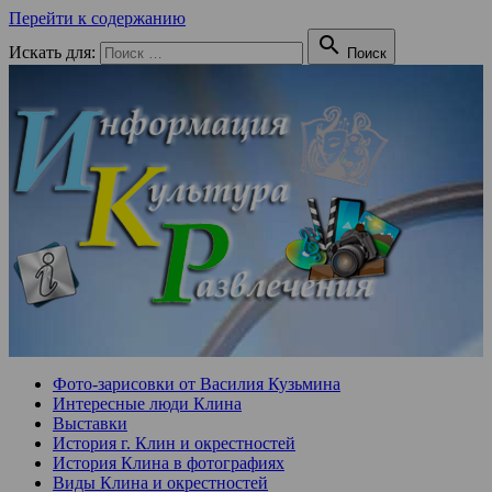
Перейти к содержанию

Искать для:
Поиск
Фото-зарисовки от Василия Кузьмина
Интересные люди Клина
Выставки
История г. Клин и окрестностей
История Клина в фотографиях
Виды Клина и окрестностей