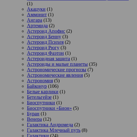
(1)
Акацуки
(1)
Аммонит
(1)
Ангара
(13)
Артемида
(2)
Астероид Апофис
(2)
Астероид Бенну
(3)
Астероид Психея
(2)
Астероид Рюгу
(3)
Астероид Фаэтон
(1)
Астероидная защита
(1)
Астероиды и малые планеты
(35)
Астрономические прогнозы
(7)
Астрономические явления
(5)
Астрономия
(5)
Байконур
(106)
Белые карлики
(1)
Бетельгейзе
(1)
Биоспутники
(1)
Биоспутники «Бион»
(5)
Буран
(1)
Венера
(12)
Галактика Андромеда
(2)
Галактика Млечный путь
(8)
Галактики
(24)