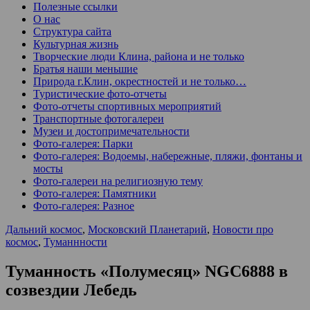
Полезные ссылки
О нас
Структура сайта
Культурная жизнь
Творческие люди Клина, района и не только
Братья наши меньшие
Природа г.Клин, окрестностей и не только…
Туристические фото-отчеты
Фото-отчеты спортивных мероприятий
Транспортные фотогалереи
Музеи и достопримечательности
Фото-галерея: Парки
Фото-галерея: Водоемы, набережные, пляжи, фонтаны и
мосты
Фото-галереи на религиозную тему
Фото-галерея: Памятники
Фото-галерея: Разное
Дальний космос
,
Московский Планетарий
,
Новости про
космос
,
Туманнности
Туманность «Полумесяц» NGC6888 в
созвездии Лебедь