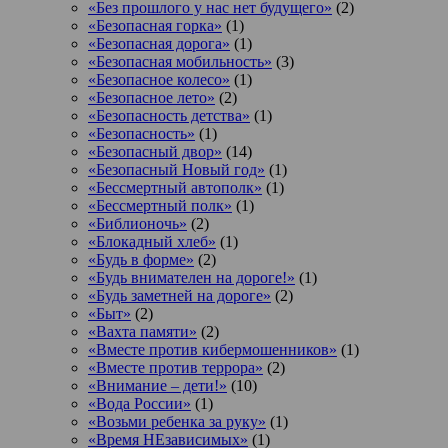
«Без прошлого у нас нет будущего»
(2)
«Безопасная горка»
(1)
«Безопасная дорога»
(1)
«Безопасная мобильность»
(3)
«Безопасное колесо»
(1)
«Безопасное лето»
(2)
«Безопасность детства»
(1)
«Безопасность»
(1)
«Безопасный двор»
(14)
«Безопасный Новый год»
(1)
«Бессмертный автополк»
(1)
«Бессмертный полк»
(1)
«Библионочь»
(2)
«Блокадный хлеб»
(1)
«Будь в форме»
(2)
«Будь внимателен на дороге!»
(1)
«Будь заметней на дороге»
(2)
«Быт»
(2)
«Вахта памяти»
(2)
«Вместе против кибермошенников»
(1)
«Вместе против террора»
(2)
«Внимание – дети!»
(10)
«Вода России»
(1)
«Возьми ребенка за руку»
(1)
«Время НЕзависимых»
(1)