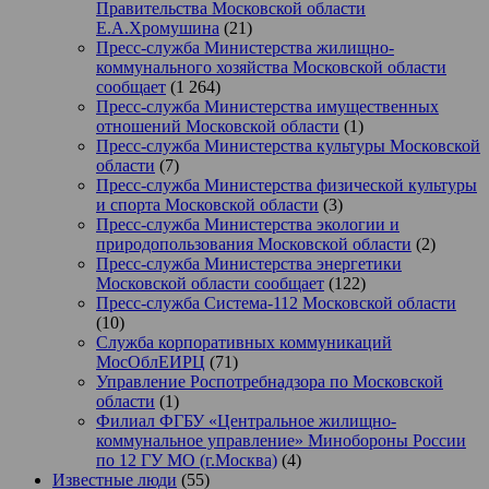
Правительства Московской области
Е.А.Хромушина
(21)
Пресс-служба Министерства жилищно-
коммунального хозяйства Московской области
сообщает
(1 264)
Пресс-служба Министерства имущественных
отношений Московской области
(1)
Пресс-служба Министерства культуры Московской
области
(7)
Пресс-служба Министерства физической культуры
и спорта Московской области
(3)
Пресс-служба Министерства экологии и
природопользования Московской области
(2)
Пресс-служба Министерства энергетики
Московской области сообщает
(122)
Пресс-служба Система-112 Московской области
(10)
Служба корпоративных коммуникаций
МосОблЕИРЦ
(71)
Управление Роспотребнадзора по Московской
области
(1)
Филиал ФГБУ «Центральное жилищно-
коммунальное управление» Минобороны России
по 12 ГУ МО (г.Москва)
(4)
Известные люди
(55)