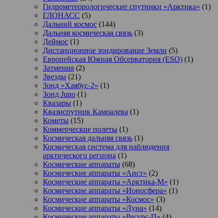
Гидрометеорологические спутники «Арктика»
(1)
ГЛОНАСС
(5)
Дальний космос
(144)
Дальняя космическая связь
(3)
Деймос
(1)
Дистанционное зондирование Земли
(5)
Европейская Южная Обсерватория (ESO)
(1)
Затмения
(2)
Звезды
(21)
Зонд «Хаябус-2»
(1)
Зонд Juno
(1)
Квазары
(1)
Квазиспутник Камоалева
(1)
Кометы
(15)
Коммерческие полеты
(1)
Космическая дальняя связь
(1)
Космическая система для наблюдения
арктического региона
(1)
Космические аппараты
(68)
Космические аппараты «Аист»
(2)
Космические аппараты «Арктика-М»
(1)
Космические аппараты «Ионосфера»
(1)
Космические аппараты «Космос»
(3)
Космические аппараты «Луна»
(14)
Космические аппараты «Ресурс-П»
(4)