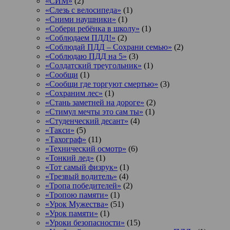
«СИМ»
(2)
«Слезь с велосипеда»
(1)
«Сними наушники»
(1)
«Собери ребёнка в школу»
(1)
«Соблюдаем ПДД!»
(2)
«Соблюдай ПДД – Сохрани семью»
(2)
«Соблюдаю ПДД на 5»
(3)
«Солдатский треугольник»
(1)
«Сообщи
(1)
«Сообщи где торгуют смертью»
(3)
«Сохраним лес»
(1)
«Стань заметней на дороге»
(2)
«Стимул мечты это сам ты»
(1)
«Студенческий десант»
(4)
«Такси»
(5)
«Тахограф»
(11)
«Технический осмотр»
(6)
«Тонкий лед»
(1)
«Тот самый физрук»
(1)
«Трезвый водитель»
(4)
«Тропа победителей»
(2)
«Тропою памяти»
(1)
«Урок Мужества»
(51)
«Урок памяти»
(1)
«Уроки безопасности»
(15)