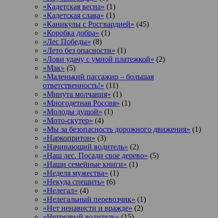
«Кадетская весна»
(1)
«Кадетская слава»
(1)
«Каникулы с Росгвардией»
(45)
«Коробка добра»
(1)
«Лес Победы»
(8)
«Лето без опасности»
(1)
«Лови удачу с умной платежкой»
(2)
«Мак»
(5)
«Маленький пассажир – большая
ответственность!»
(11)
«Минута молчания»
(1)
«Многодетная Россия»
(1)
«Молоды душой»
(1)
«Мото-скутер»
(4)
«Мы за безопасность дорожного движения»
(1)
«Наркопритон»
(3)
«Начинающий водитель»
(2)
«Наш лес. Посади свое дерево»
(5)
«Наши семейные книги»
(1)
«Неделя мужества»
(1)
«Некуда спешить»
(6)
«Нелегал»
(4)
«Нелегальный перевозчик»
(1)
«Нет ненависти и вражде»
(2)
«Нетрезвый водитель»
(15)