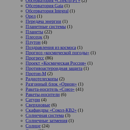
Обсерватория «Спектр-РГ»
(2)
Обсерватория Gaia
(1)
Обсерватория Integral
(1)
Орел
(1)
Передача энергии
(1)
Планетные системы
(1)
Планеты
(22)
Плесецк
(3)
Плутон
(4)
Поздравления из космоса
(1)
Прогноз «космической погоды»
(1)
Прогресс
(86)
Проект «Космическая Россия»
(1)
Противоастероидная защита
(1)
Протон-М
(2)
Радиотелескопы
(2)
Разгонный блок «Орион»
(1)
Ракета-носитель «Союз»
(41)
Ракеты-носители
(6)
Сатурн
(4)
Сверхновые
(6)
Скафандры «Сокол-КВ2»
(1)
Солнечная система
(3)
Солнечные затмения
(1)
Солнце
(24)