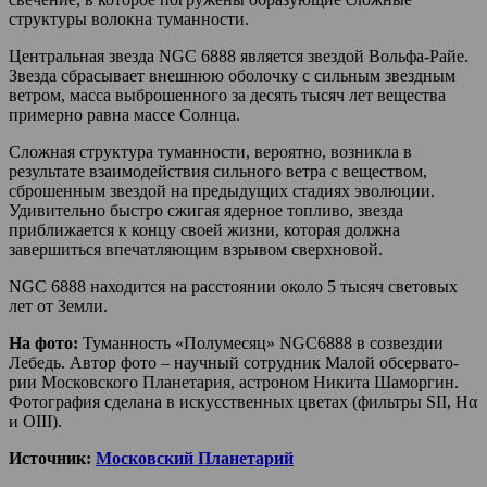
структуры волокна туманности.
Центральная звезда NGC 6888 является звездой Вольфа-Райе.
Звезда сбрасывает внешнюю оболочку с сильным звездным
ветром, масса выброшенного за десять тысяч лет вещества
примерно равна массе Солнца.
Сложная структура туманности, вероятно, возникла в
результате взаимодействия сильного ветра с веществом,
сброшенным звездой на предыдущих стадиях эволюции.
Удивительно быстро сжигая ядерное топливо, звезда
приближается к концу своей жизни, которая должна
завершиться впечатляющим взрывом сверхновой.
NGC 6888 находится на расстоянии около 5 тысяч световых
лет от Земли.
На фото:
Туман­ность «Полу­ме­сяц» NGC6888 в созвез­дии
Лебедь. Автор фото – науч­ный сотруд­ник Малой обсер­ва­то­
рии Мос­ков­ского Пла­не­та­рия, аст­ро­ном Никита Шамор­гин.
Фото­гра­фия сде­лана в искус­ствен­ных цве­тах (фильтры SII, Hα
и OIII).
Источник:
Московский Планетарий