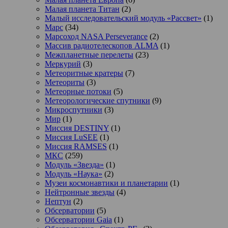
Малая планета Титан
(2)
Малый исследовательский модуль «Рассвет»
(1)
Марс
(34)
Марсоход NASA Perseverance
(2)
Массив радиотелескопов ALMA
(1)
Межпланетные перелеты
(23)
Меркурий
(3)
Метеоритные кратеры
(7)
Метеориты
(3)
Метеорные потоки
(5)
Метеорологические спутники
(9)
Микроспутники
(3)
Мир
(1)
Миссия DESTINY
(1)
Миссия LuSEE
(1)
Миссия RAMSES
(1)
МКС
(259)
Модуль «Звезда»
(1)
Модуль «Наука»
(2)
Музеи космонавтики и планетарии
(1)
Нейтронные звезды
(4)
Нептун
(2)
Обсерватории
(5)
Обсерватории Gaia
(1)