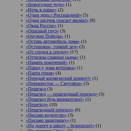
«Новогоднее чудо»
(1)
«Ночь в парке»
(2)
«Один день с Росгвардией»
(5)
«Один щелчок спасает жизнь!»
(8)
«Окна России»
(1)
«Опасный груз»
(3)
«Оружие Победы»
(1)
«Оставь автомобиль дома»
(1)
«Осторожно, тонкий лед»
(2)
«От сердца к сердцу»
(17)
«Отчизны славные сыны»
(1)
«Память поколений»
(1)
«Парад у дома ветерана»
(1)
«Парта героя»
(4)
«Передай космический привет!»
(1)
«Перекресток — Светофор»
(3)
«Пешеход
(3)
«Пешеход — пешеходный переход»
(3)
«Пешеход будь внимателен!»
(1)
«Пешеход»
(10)
«Пешеходный переход»
(6)
«Письмо водителю»
(3)
«Письмо защитнику»
(1)
«По дороге в школу – безопасно!»
(1)
«По примеру Отца»
(1)