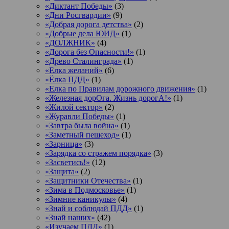
«Диктант Победы»
(3)
«Дни Росгвардии»
(9)
«Добрая дорога детства»
(2)
«Добрые дела ЮИД»
(1)
«ДОЛЖНИК»
(4)
«Дорога без Опасности!»
(1)
«Древо Сталинграда»
(1)
«Елка желаний»
(6)
«Ёлка ПДД»
(1)
«Елка по Правилам дорожного движения»
(1)
«Железная дорОга. Жизнь дорогА!»
(1)
«Жилой сектор»
(2)
«Журавли Победы»
(1)
«Завтра была война»
(1)
«Заметный пешеход»
(1)
«Зарница»
(3)
«Зарядка со стражем порядка»
(3)
«Засветись!»
(12)
«Защита»
(2)
«Защитники Отечества»
(1)
«Зима в Подмосковье»
(1)
«Зимние каникулы»
(4)
«Знай и соблюдай ПДД»
(1)
«Знай наших»
(42)
«Изучаем ПДД»
(1)