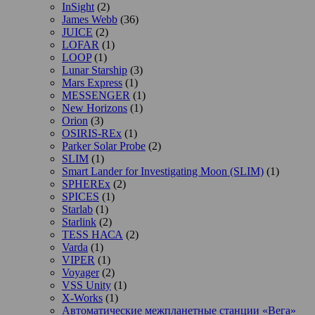
InSight
(2)
James Webb
(36)
JUICE
(2)
LOFAR
(1)
LOOP
(1)
Lunar Starship
(3)
Mars Express
(1)
MESSENGER
(1)
New Horizons
(1)
Orion
(3)
OSIRIS-REx
(1)
Parker Solar Probe
(2)
SLIM
(1)
Smart Lander for Investigating Moon (SLIM)
(1)
SPHEREx
(2)
SPICES
(1)
Starlab
(1)
Starlink
(2)
TESS НАСА
(2)
Varda
(1)
VIPER
(1)
Voyager
(2)
VSS Unity
(1)
X-Works
(1)
Автоматические межпланетные станции «Вега»