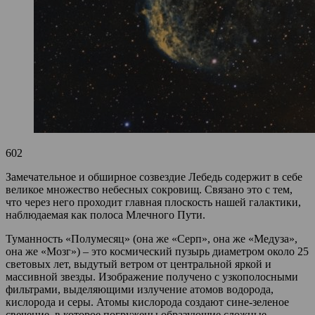
602
Замечательное и обширное созвездие Лебедь содержит в себе
великое множество небесных сокровищ. Связано это с тем,
что через него проходит главная плоскость нашей галактики,
наблюдаемая как полоса Млечного Пути.
Туманность «Полумесяц» (она же «Серп», она же «Медуза»,
она же «Мозг») – это космический пузырь диаметром около 25
световых лет, выдутый ветром от центральной яркой и
массивной звезды. Изображение получено с узкополосными
фильтрами, выделяющими излучение атомов водорода,
кислорода и серы. Атомы кислорода создают сине-зеленое
свечение, в которое погружены образующие сложные