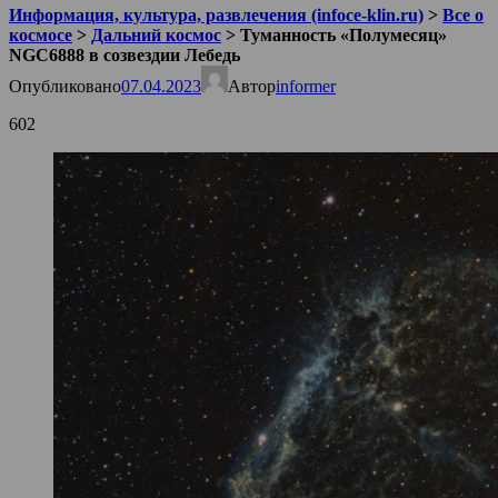
Информация, культура, развлечения (infoce-klin.ru)
>
Все о
космосе
>
Дальний космос
>
Туманность «Полумесяц»
NGC6888 в созвездии Лебедь
Опубликовано
07.04.2023
Автор
informer
602