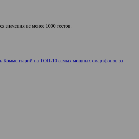
я значения не менее 1000 тестов.
ь Комментарий
на ТОП-10 самых мощных смартфонов за