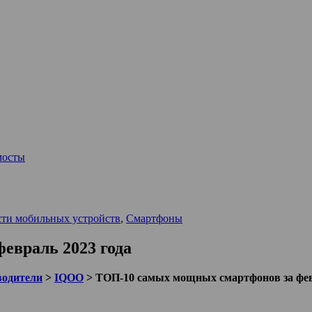
мосты
ти мобильных устройств
,
Смартфоны
евраль 2023 года
водители
>
IQOO
>
ТОП-10 самых мощных смартфонов за фев