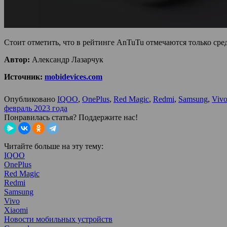
Стоит отметить, что в рейтинге AnTuTu отмечаются только сре
Автор:
Александр Лазарчук
Источник:
mobidevices.com
Опубликовано
IQOO
,
OnePlus
,
Red Magic
,
Redmi
,
Samsung
,
Viv
февраль 2023 года
Понравилась статья? Поддержите нас!
Читайте больше на эту тему:
IQOO
OnePlus
Red Magic
Redmi
Samsung
Vivo
Xiaomi
Новости мобильных устройств