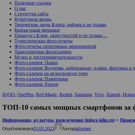
Полезные ссылки
О нас
Структура сайта
Культурная жизнь
Творческие люди Клина, района и не только
Братья наши меньшие
Природа г.Клин, окрестностей и не только…
Туристические фото-отчеты
Фото-отчеты спортивных мероприятий
Транспортные фотогалереи
Музеи и достопримечательности
Фото-галерея: Парки
Фото-галерея: Водоемы, набережные, пляжи, фонтаны и 
Фото-галереи на религиозную тему
Фото-галерея: Памятники
Фото-галерея: Разное
IQOO
,
OnePlus
,
Red Magic
,
Redmi
,
Samsung
,
Vivo
,
Xiaomi
,
Новос
ТОП-10 самых мощных смартфонов за ф
Информация, культура, развлечения (infoce-klin.ru)
>
Произ
Опубликовано
03.03.2023
Автор
informer