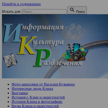
Перейти к содержанию

Искать для:
Поиск
Фото-зарисовки от Василия Кузьмина
Интересные люди Клина
Выставки
История г. Клин и окрестностей
История Клина в фотографиях
Виды Клина и окрестностей