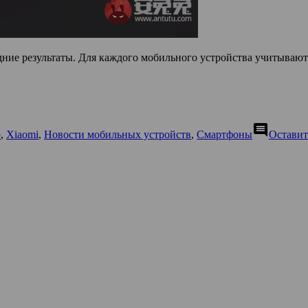
дние результаты. Для каждого мобильного устройства учитываютс
comment
o
,
Xiaomi
,
Новости мобильных устройств
,
Смартфоны
Оставит