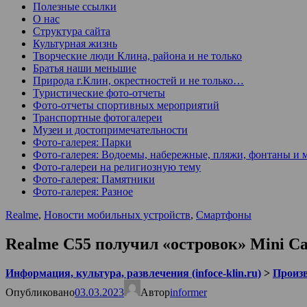
Полезные ссылки
О нас
Структура сайта
Культурная жизнь
Творческие люди Клина, района и не только
Братья наши меньшие
Природа г.Клин, окрестностей и не только…
Туристические фото-отчеты
Фото-отчеты спортивных мероприятий
Транспортные фотогалереи
Музеи и достопримечательности
Фото-галерея: Парки
Фото-галерея: Водоемы, набережные, пляжи, фонтаны и 
Фото-галереи на религиозную тему
Фото-галерея: Памятники
Фото-галерея: Разное
Realme
,
Новости мобильных устройств
,
Смартфоны
Realme C55 получил «островок» Mini Cap
Информация, культура, развлечения (infoce-klin.ru)
>
Произ
Опубликовано
03.03.2023
Автор
informer