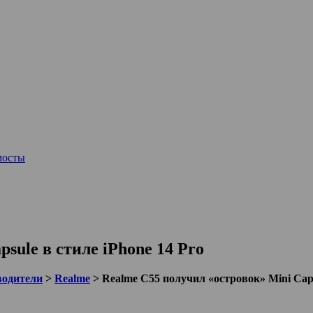
мосты
sule в стиле iPhone 14 Pro
водители
>
Realme
>
Realme C55 получил «островок» Mini Caps