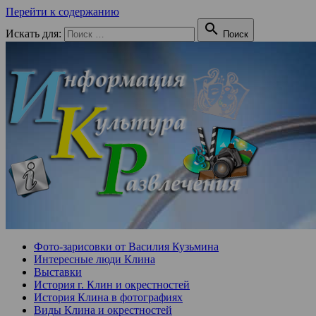
Перейти к содержанию

Искать для:
Поиск
Фото-зарисовки от Василия Кузьмина
Интересные люди Клина
Выставки
История г. Клин и окрестностей
История Клина в фотографиях
Виды Клина и окрестностей