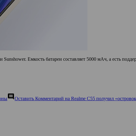
и Sunshower. Емкость батареи составляет 5000 мАч, а есть подд
comment
оны
Оставить Комментарий
на Realme C55 получил «островок»