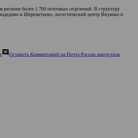
м регионе более 1 700 почтовых отделений. В структуру
модедово и Шереметьево, логистический центр Внуково и
comment
е
Оставить Комментарий
на Почта России выпустила