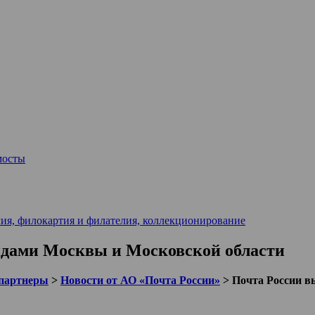
мосты
ия, филокартия и филателия, коллекционирование
идами Москвы и Московской области
партнеры
>
Новости от АО «Почта России»
>
Почта России в