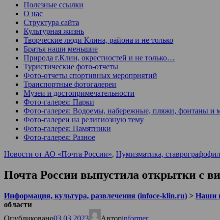
Полезные ссылки
О нас
Структура сайта
Культурная жизнь
Творческие люди Клина, района и не только
Братья наши меньшие
Природа г.Клин, окрестностей и не только…
Туристические фото-отчеты
Фото-отчеты спортивных мероприятий
Транспортные фотогалереи
Музеи и достопримечательности
Фото-галерея: Парки
Фото-галерея: Водоемы, набережные, пляжи, фонтаны и 
Фото-галереи на религиозную тему
Фото-галерея: Памятники
Фото-галерея: Разное
Новости от АО «Почта России»
,
Нумизматика, ставрографофил
Почта России выпустила открытки с в
Информация, культура, развлечения (infoce-klin.ru)
>
Наши 
области
Опубликовано
03.03.2023
Автор
informer