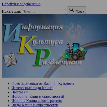
Перейти к содержанию

Искать для:
Поиск
Фото-зарисовки от Василия Кузьмина
Интересные люди Клина
Выставки
История г. Клин и окрестностей
История Клина в фотографиях
Виды Клина и окрестностей