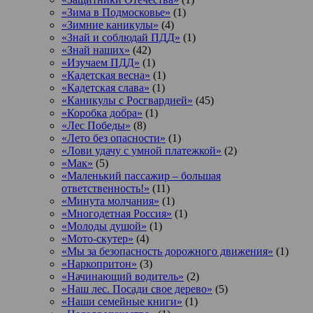
«Зима в Подмосковье»
(1)
«Зимние каникулы»
(4)
«Знай и соблюдай ПДД»
(1)
«Знай наших»
(42)
«Изучаем ПДД»
(1)
«Кадетская весна»
(1)
«Кадетская слава»
(1)
«Каникулы с Росгвардией»
(45)
«Коробка добра»
(1)
«Лес Победы»
(8)
«Лето без опасности»
(1)
«Лови удачу с умной платежкой»
(2)
«Мак»
(5)
«Маленький пассажир – большая
ответственность!»
(11)
«Минута молчания»
(1)
«Многодетная Россия»
(1)
«Молоды душой»
(1)
«Мото-скутер»
(4)
«Мы за безопасность дорожного движения»
(1)
«Наркопритон»
(3)
«Начинающий водитель»
(2)
«Наш лес. Посади свое дерево»
(5)
«Наши семейные книги»
(1)