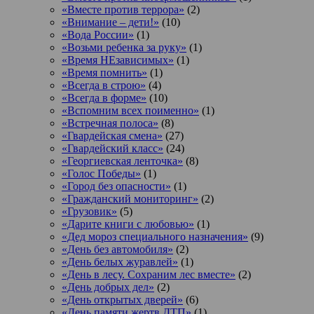
«Вместе против террора»
(2)
«Внимание – дети!»
(10)
«Вода России»
(1)
«Возьми ребенка за руку»
(1)
«Время НЕзависимых»
(1)
«Время помнить»
(1)
«Всегда в строю»
(4)
«Всегда в форме»
(10)
«Вспомним всех поименно»
(1)
«Встречная полоса»
(8)
«Гвардейская смена»
(27)
«Гвардейский класс»
(24)
«Георгиевская ленточка»
(8)
«Голос Победы»
(1)
«Город без опасности»
(1)
«Гражданский мониторинг»
(2)
«Грузовик»
(5)
«Дарите книги с любовью»
(1)
«Дед мороз специального назначения»
(9)
«День без автомобиля»
(2)
«День белых журавлей»
(1)
«День в лесу. Сохраним лес вместе»
(2)
«День добрых дел»
(2)
«День открытых дверей»
(6)
«День памяти жертв ДТП»
(1)