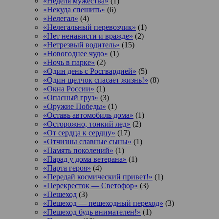
«Неделя мужества»
(1)
«Некуда спешить»
(6)
«Нелегал»
(4)
«Нелегальный перевозчик»
(1)
«Нет ненависти и вражде»
(2)
«Нетрезвый водитель»
(15)
«Новогоднее чудо»
(1)
«Ночь в парке»
(2)
«Один день с Росгвардией»
(5)
«Один щелчок спасает жизнь!»
(8)
«Окна России»
(1)
«Опасный груз»
(3)
«Оружие Победы»
(1)
«Оставь автомобиль дома»
(1)
«Осторожно, тонкий лед»
(2)
«От сердца к сердцу»
(17)
«Отчизны славные сыны»
(1)
«Память поколений»
(1)
«Парад у дома ветерана»
(1)
«Парта героя»
(4)
«Передай космический привет!»
(1)
«Перекресток — Светофор»
(3)
«Пешеход
(3)
«Пешеход — пешеходный переход»
(3)
«Пешеход будь внимателен!»
(1)