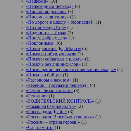
«Пешеход»
(10)
«Пешеходный переход»
(6)
«Письмо водителю»
(3)
«Письмо защитнику»
(1)
«По дороге в школу – безопасно!»
(1)
«По примеру Отца»
(1)
«Подросток ‒ Игла»
(1)
«Поиск добрых дел»
(1)
«Поклонимся»
(6)
«Полицейский Дед Мороз»
(5)
«Помоги пойти учиться»
(1)
«Помоги собраться в школу»
(1)
«Помочь без лишних слов»
(3)
«Посвящение первоклассников в пешеходы»
(1)
«Посылка бойцу»
(1)
«Разговоры о важном»
(1)
«Ребенок – пассажир пешеход»
(4)
«Ремень безопасности»
(3)
«Рецидив»
(1)
«РОДИТЕЛЬСКИЙ КОНТРОЛЬ»
(1)
«Ромашка безопасности»
(2)
«Росгвардия Драйв»
(3)
«Росгвардия. В особых условиях»
(1)
«Россия — страна героев!»
(1)
«Сад памяти»
(1)