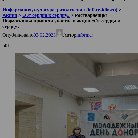
Информация, культура, развлечения (infoce-klin.ru)
>
Акции
>
«От сердца к сердцу»
>
Росгвардейцы
Подмосковья приняли участие в акции «От сердца к
сердцу»
Опубликовано
03.02.2023
Автор
informer
501