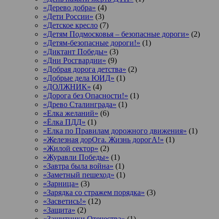
«Дерево добра»
(4)
«Дети России»
(3)
«Детское кресло
(7)
«Детям Подмосковья – безопасные дороги»
(2)
«Детям-безопасные дороги!»
(1)
«Диктант Победы»
(3)
«Дни Росгвардии»
(9)
«Добрая дорога детства»
(2)
«Добрые дела ЮИД»
(1)
«ДОЛЖНИК»
(4)
«Дорога без Опасности!»
(1)
«Древо Сталинграда»
(1)
«Елка желаний»
(6)
«Ёлка ПДД»
(1)
«Елка по Правилам дорожного движения»
(1)
«Железная дорОга. Жизнь дорогА!»
(1)
«Жилой сектор»
(2)
«Журавли Победы»
(1)
«Завтра была война»
(1)
«Заметный пешеход»
(1)
«Зарница»
(3)
«Зарядка со стражем порядка»
(3)
«Засветись!»
(12)
«Защита»
(2)
«Защитники Отечества»
(1)