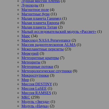
Лунная миссия Artemis
(3)
Луноходы
(1)
Магнитное поле
(4)
Магнитные бури
(11)
Малая планета Ганимед
(1)
Малая планета Европа
(6)
Малая планета Титан
(2)
Малый исследовательский модуль «Рассвет»
(1)
Марс
(34)
Марсоход NASA Perseverance
(2)
Массив радиотелескопов ALMA
(1)
Межпланетные перелеты
(23)
Меркурий
(3)
Метеоритные кратеры
(7)
Метеориты
(3)
Метеорные потоки
(5)
Метеорологические спутники
(9)
Микроспутники
(3)
Мир
(1)
Миссия DESTINY
(1)
Миссия LuSEE
(1)
Миссия RAMSES
(1)
МКС
(259)
Модуль «Звезда»
(1)
Модуль «Наука»
(2)