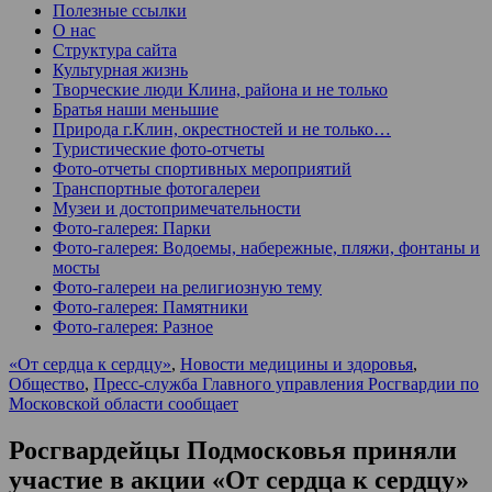
Полезные ссылки
О нас
Структура сайта
Культурная жизнь
Творческие люди Клина, района и не только
Братья наши меньшие
Природа г.Клин, окрестностей и не только…
Туристические фото-отчеты
Фото-отчеты спортивных мероприятий
Транспортные фотогалереи
Музеи и достопримечательности
Фото-галерея: Парки
Фото-галерея: Водоемы, набережные, пляжи, фонтаны и
мосты
Фото-галереи на религиозную тему
Фото-галерея: Памятники
Фото-галерея: Разное
«От сердца к сердцу»
,
Новости медицины и здоровья
,
Общество
,
Пресс-служба Главного управления Росгвардии по
Московской области сообщает
Росгвардейцы Подмосковья приняли
участие в акции «От сердца к сердцу»