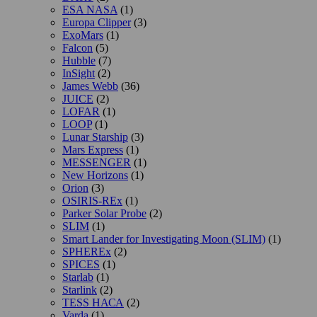
ESA NASA
(1)
Europa Clipper
(3)
ExoMars
(1)
Falcon
(5)
Hubble
(7)
InSight
(2)
James Webb
(36)
JUICE
(2)
LOFAR
(1)
LOOP
(1)
Lunar Starship
(3)
Mars Express
(1)
MESSENGER
(1)
New Horizons
(1)
Orion
(3)
OSIRIS-REx
(1)
Parker Solar Probe
(2)
SLIM
(1)
Smart Lander for Investigating Moon (SLIM)
(1)
SPHEREx
(2)
SPICES
(1)
Starlab
(1)
Starlink
(2)
TESS НАСА
(2)
Varda
(1)