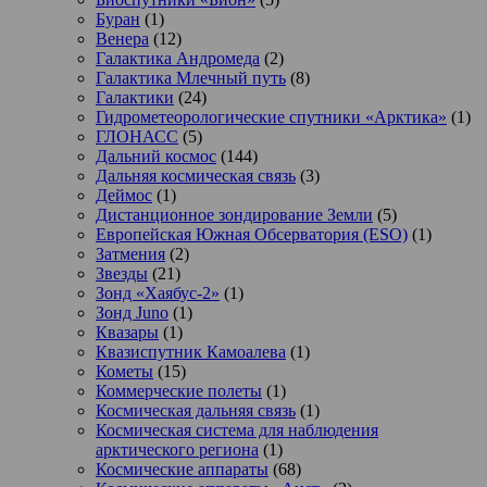
Буран
(1)
Венера
(12)
Галактика Андромеда
(2)
Галактика Млечный путь
(8)
Галактики
(24)
Гидрометеорологические спутники «Арктика»
(1)
ГЛОНАСС
(5)
Дальний космос
(144)
Дальняя космическая связь
(3)
Деймос
(1)
Дистанционное зондирование Земли
(5)
Европейская Южная Обсерватория (ESO)
(1)
Затмения
(2)
Звезды
(21)
Зонд «Хаябус-2»
(1)
Зонд Juno
(1)
Квазары
(1)
Квазиспутник Камоалева
(1)
Кометы
(15)
Коммерческие полеты
(1)
Космическая дальняя связь
(1)
Космическая система для наблюдения
арктического региона
(1)
Космические аппараты
(68)