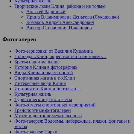
Культурная жизнь
Творческие люди Клина, района и не только
Алексей Заричный
Ирина Владимировна Деньгова (Лукашенко)
Комаров Андрей Александрович
Виктор Степанович Никаноров
Фотогалереи
Фото-зарисовки от Василия Кузьмина
Природа г.Клин, окрестностей и не только…
Братья наши меньшие
История Клина в фотографиях
Виды Клина и окрестностей
Спортивная жизнь в г.о.Клин
Интересные люди Клина
История г.о. Клин и не только…
Культурная жизнь
Туристические фото-отчеты
Фото-отчеты спортивных мероприятий
Транспортные фотогалереи
Музеи и достопримечательности
Фото-галерея: Водоемы, набережные, пляжи, фонтаны и
мосты
Фото-галерея: Парки