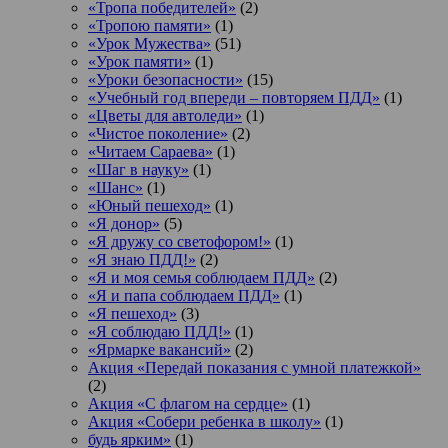
«Тропа победителей»
(2)
«Тропою памяти»
(1)
«Урок Мужества»
(51)
«Урок памяти»
(1)
«Уроки безопасности»
(15)
«Учебный год впереди – повторяем ПДД»
(1)
«Цветы для автоледи»
(1)
«Чистое поколение»
(2)
«Читаем Сараева»
(1)
«Шаг в науку»
(1)
«Шанс»
(1)
«Юный пешеход»
(1)
«Я донор»
(5)
«Я дружу со светофором!»
(1)
«Я знаю ПДД!»
(2)
«Я и моя семья соблюдаем ПДД»
(2)
«Я и папа соблюдаем ПДД»
(1)
«Я пешеход»
(3)
«Я соблюдаю ПДД!»
(1)
«Ярмарке вакансий»
(2)
Акция «Передай показания с умной платежкой»
(2)
Акция «С флагом на сердце»
(1)
Акция «Собери ребенка в школу»
(1)
будь ярким»
(1)