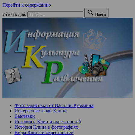
Перейти к содержанию

Искать для:
Поиск
Фото-зарисовки от Василия Кузьмина
Интересные люди Клина
Выставки
История г. Клин и окрестностей
История Клина в фотографиях
Виды Клина и окрестностей