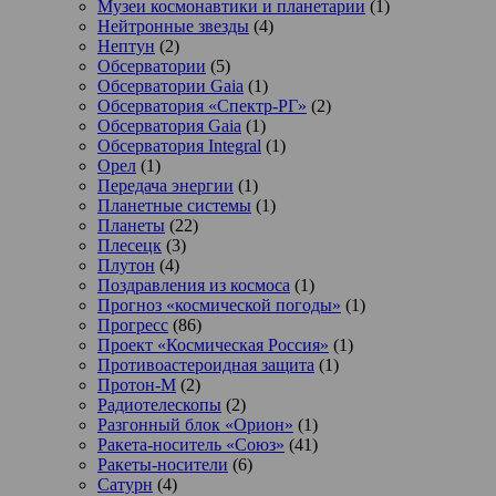
Музеи космонавтики и планетарии
(1)
Нейтронные звезды
(4)
Нептун
(2)
Обсерватории
(5)
Обсерватории Gaia
(1)
Обсерватория «Спектр-РГ»
(2)
Обсерватория Gaia
(1)
Обсерватория Integral
(1)
Орел
(1)
Передача энергии
(1)
Планетные системы
(1)
Планеты
(22)
Плесецк
(3)
Плутон
(4)
Поздравления из космоса
(1)
Прогноз «космической погоды»
(1)
Прогресс
(86)
Проект «Космическая Россия»
(1)
Противоастероидная защита
(1)
Протон-М
(2)
Радиотелескопы
(2)
Разгонный блок «Орион»
(1)
Ракета-носитель «Союз»
(41)
Ракеты-носители
(6)
Сатурн
(4)