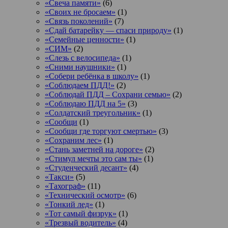
«Свеча памяти»
(6)
«Своих не бросаем»
(1)
«Связь поколений»
(7)
«Сдай батарейку — спаси природу»
(1)
«Семейные ценности»
(1)
«СИМ»
(2)
«Слезь с велосипеда»
(1)
«Сними наушники»
(1)
«Собери ребёнка в школу»
(1)
«Соблюдаем ПДД!»
(2)
«Соблюдай ПДД – Сохрани семью»
(2)
«Соблюдаю ПДД на 5»
(3)
«Солдатский треугольник»
(1)
«Сообщи
(1)
«Сообщи где торгуют смертью»
(3)
«Сохраним лес»
(1)
«Стань заметней на дороге»
(2)
«Стимул мечты это сам ты»
(1)
«Студенческий десант»
(4)
«Такси»
(5)
«Тахограф»
(11)
«Технический осмотр»
(6)
«Тонкий лед»
(1)
«Тот самый физрук»
(1)
«Трезвый водитель»
(4)