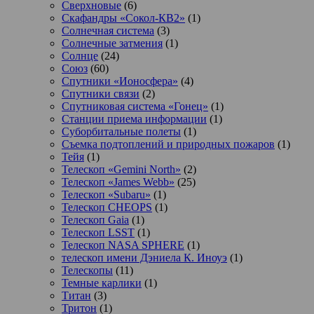
Сверхновые
(6)
Скафандры «Сокол-КВ2»
(1)
Солнечная система
(3)
Солнечные затмения
(1)
Солнце
(24)
Союз
(60)
Спутники «Ионосфера»
(4)
Спутники связи
(2)
Спутниковая система «Гонец»
(1)
Станции приема информации
(1)
Суборбитальные полеты
(1)
Съемка подтоплений и природных пожаров
(1)
Тейя
(1)
Телескоп «Gemini North»
(2)
Телескоп «James Webb»
(25)
Телескоп «Subaru»
(1)
Телескоп CHEOPS
(1)
Телескоп Gaia
(1)
Телескоп LSST
(1)
Телескоп NASA SPHERE
(1)
телескоп имени Дэниела К. Иноуэ
(1)
Телескопы
(11)
Темные карлики
(1)
Титан
(3)
Тритон
(1)