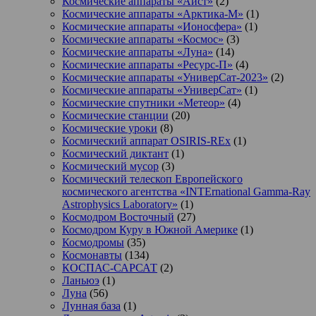
Космические аппараты «Аист»
(2)
Космические аппараты «Арктика-М»
(1)
Космические аппараты «Ионосфера»
(1)
Космические аппараты «Космос»
(3)
Космические аппараты «Луна»
(14)
Космические аппараты «Ресурс-П»
(4)
Космические аппараты «УниверСат-2023»
(2)
Космические аппараты «УниверСат»
(1)
Космические спутники «Метеор»
(4)
Космические станции
(20)
Космические уроки
(8)
Космический аппарат OSIRIS-REx
(1)
Космический диктант
(1)
Космический мусор
(3)
Космический телескоп Европейского
космического агентства «INTErnational Gamma-Ray
Astrophysics Laboratory»
(1)
Космодром Восточный
(27)
Космодром Куру в Южной Америке
(1)
Космодромы
(35)
Космонавты
(134)
КОСПАС-САРСАТ
(2)
Ланьюэ
(1)
Луна
(56)
Лунная база
(1)