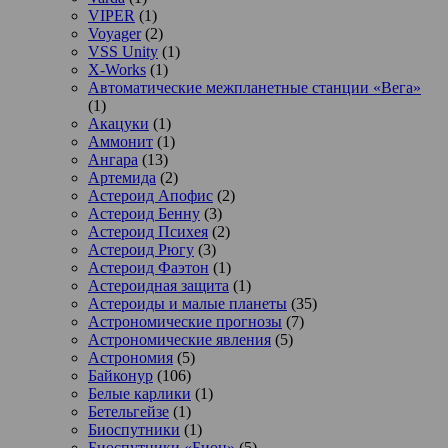
VIPER
(1)
Voyager
(2)
VSS Unity
(1)
X-Works
(1)
Автоматические межпланетные станции «Вега»
(1)
Акацуки
(1)
Аммонит
(1)
Ангара
(13)
Артемида
(2)
Астероид Апофис
(2)
Астероид Бенну
(3)
Астероид Психея
(2)
Астероид Рюгу
(3)
Астероид Фаэтон
(1)
Астероидная защита
(1)
Астероиды и малые планеты
(35)
Астрономические прогнозы
(7)
Астрономические явления
(5)
Астрономия
(5)
Байконур
(106)
Белые карлики
(1)
Бетельгейзе
(1)
Биоспутники
(1)
Биоспутники «Бион»
(5)