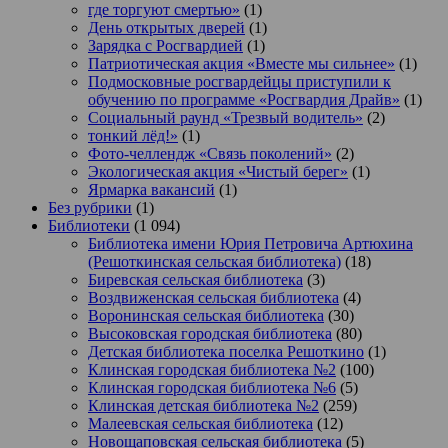
где торгуют смертью»
(1)
День открытых дверей
(1)
Зарядка с Росгвардией
(1)
Патриотическая акция «Вместе мы сильнее»
(1)
Подмосковные росгвардейцы приступили к
обучению по программе «Росгвардия Драйв»
(1)
Социальный раунд «Трезвый водитель»
(2)
тонкий лёд!»
(1)
Фото-челлендж «Связь поколений»
(2)
Экологическая акция «Чистый берег»
(1)
Ярмарка вакансий
(1)
Без рубрики
(1)
Библиотеки
(1 094)
Библиотека имени Юрия Петровича Артюхина
(Решоткинская сельская библиотека)
(18)
Биревская сельская библиотека
(3)
Воздвиженская сельская библиотека
(4)
Воронинская сельская библиотека
(30)
Высоковская городская библиотека
(80)
Детская библиотека поселка Решоткино
(1)
Клинская городская библиотека №2
(100)
Клинская городская библиотека №6
(5)
Клинская детская библиотека №2
(259)
Малеевская сельская библиотека
(12)
Новощаповская сельская библиотека
(5)