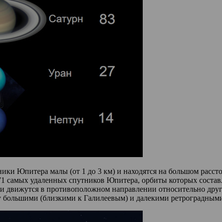
ики Юпитера малы (от 1 до 3 км) и находятся на большом расст
 71 самых удаленных спутников Юпитера, орбиты которых составл
и движутся в противоположном направлении относительно други
большими (близкими к Галилеевым) и далекими ретроградными 