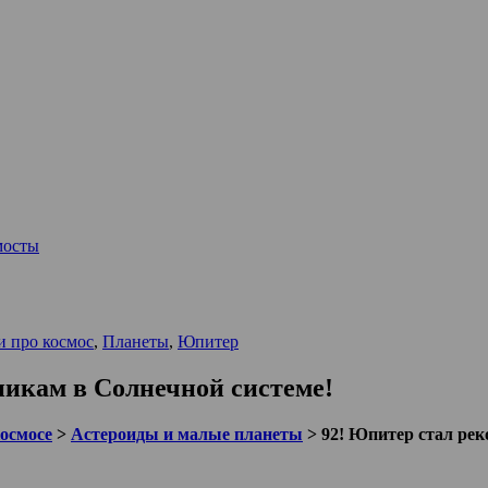
мосты
и про космос
,
Планеты
,
Юпитер
ни­кам в Сол­неч­ной системе!
космосе
>
Астероиды и малые планеты
>
92! Юпи­тер стал реко