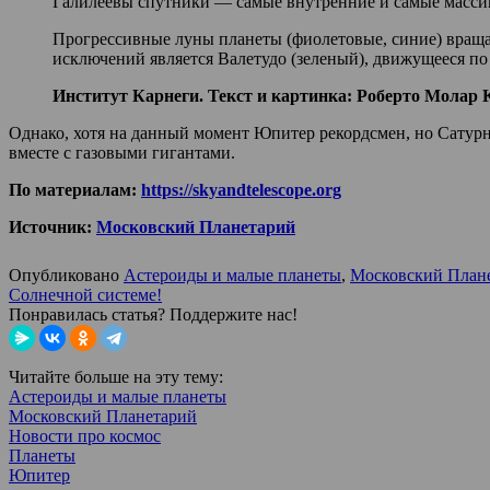
Галилеевы спутники — самые внутренние и самые масси
Прогрессивные луны планеты (фиолетовые, синие) вращаю
исключений является Валетудо (зеленый), движущееся по 
Институт Карнеги. Текст и картинка: Роберто Молар 
Однако, хотя на данный момент Юпитер рекордсмен, но Сатурн
вместе с газовыми гигантами.
По материалам:
https://skyandtelescope.org
Источник:
Московский Планетарий
Опубликовано
Астероиды и малые планеты
,
Московский План
Сол­неч­ной системе!
Понравилась статья? Поддержите нас!
Читайте больше на эту тему:
Астероиды и малые планеты
Московский Планетарий
Новости про космос
Планеты
Юпитер