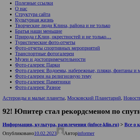
Полезные ссылки
О нас
Структура сайта
Культурная жизнь
Творческие люди Клина, района и не только
Братья наши меньшие
Природа г.Клин, окрестностей и не только…
Туристические фото-отчеты
Фото-отчеты спортивных мероприятий
Транспортные фотогалереи
Музеи и достопримечательности
Фото-галерея: Парки
Фото-галерея: Водоемы, набережные, пляжи, фонтаны и 
Фото-галереи на религиозную тему
Фото-галерея: Памятники
Фото-галерея: Разное
Астероиды и малые планеты
,
Московский Планетарий
,
Новост
92! Юпи­тер стал рекорд­сме­ном по спут­
Информация, культура, развлечения (infoce-klin.ru)
>
Все о 
Опубликовано
10.02.2023
Автор
informer