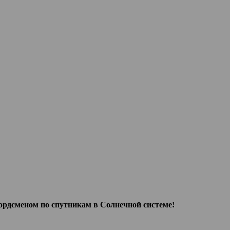
рд­сме­ном по спут­ни­кам в Сол­неч­ной системе!