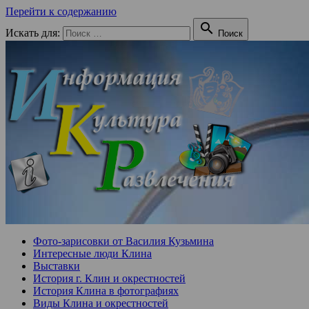
Перейти к содержанию

Искать для:
Поиск
Фото-зарисовки от Василия Кузьмина
Интересные люди Клина
Выставки
История г. Клин и окрестностей
История Клина в фотографиях
Виды Клина и окрестностей