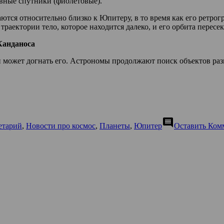
вные спутники (фиолетовые).
тся относительно близко к Юпитеру, в то время как его ретрог
траектории тело, которое находится далеко, и его орбита пересе
Канданоса
 может догнать его. Астрономы продолжают поиск объектов раз
comment
етарий
,
Новости про космос
,
Планеты
,
Юпитер
Оставить Ком