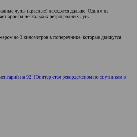
радные луны (красные) находятся дальше. Одним из
кает орбиты нескольких ретроградных лун.
мером до 3 километров в поперечнике, которые движутся
ментарий
на 92! Юпи­тер стал рекорд­сме­ном по спут­ни­кам в