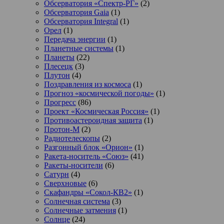
Обсерватория «Спектр-РГ»
(2)
Обсерватория Gaia
(1)
Обсерватория Integral
(1)
Орел
(1)
Передача энергии
(1)
Планетные системы
(1)
Планеты
(22)
Плесецк
(3)
Плутон
(4)
Поздравления из космоса
(1)
Прогноз «космической погоды»
(1)
Прогресс
(86)
Проект «Космическая Россия»
(1)
Противоастероидная защита
(1)
Протон-М
(2)
Радиотелескопы
(2)
Разгонный блок «Орион»
(1)
Ракета-носитель «Союз»
(41)
Ракеты-носители
(6)
Сатурн
(4)
Сверхновые
(6)
Скафандры «Сокол-КВ2»
(1)
Солнечная система
(3)
Солнечные затмения
(1)
Солнце
(24)