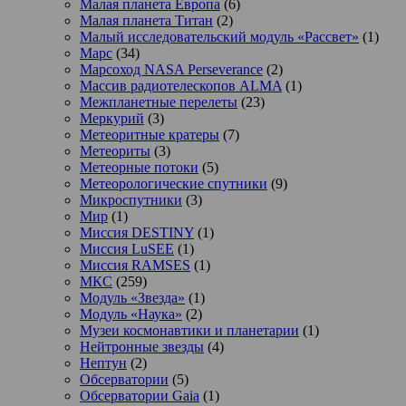
Малая планета Европа
(6)
Малая планета Титан
(2)
Малый исследовательский модуль «Рассвет»
(1)
Марс
(34)
Марсоход NASA Perseverance
(2)
Массив радиотелескопов ALMA
(1)
Межпланетные перелеты
(23)
Меркурий
(3)
Метеоритные кратеры
(7)
Метеориты
(3)
Метеорные потоки
(5)
Метеорологические спутники
(9)
Микроспутники
(3)
Мир
(1)
Миссия DESTINY
(1)
Миссия LuSEE
(1)
Миссия RAMSES
(1)
МКС
(259)
Модуль «Звезда»
(1)
Модуль «Наука»
(2)
Музеи космонавтики и планетарии
(1)
Нейтронные звезды
(4)
Нептун
(2)
Обсерватории
(5)
Обсерватории Gaia
(1)