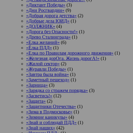
«Диктант Победы»
(3)
«Дни Росгвардии»
(9)
«Добрая дорога детства»
(2)
«Добрые дела ЮИД»
(1)
«ДОЛЖНИК»
(4)
«Дорога без Опасности!»
(1)
«Древо Сталинграда»
(1)
«Елка желаний»
(6)
«Ёлка ПДД»
(1)
«Елка по Правилам дорожного движения»
(1)
«Железная дорОга. Жизнь дорогА!»
(1)
«Жилой сектор»
(2)
«Журавли Победы»
(1)
«Завтра была война»
(1)
«Заметный пешеход»
(1)
«Зарница»
(3)
«Зарядка со стражем порядка»
(3)
«Засветись!»
(12)
«Защита»
(2)
«Защитники Отечества»
(1)
«Зима в Подмосковье»
(1)
«Зимние каникулы»
(4)
«Знай и соблюдай ПДД»
(1)
«Знай наших»
(42)