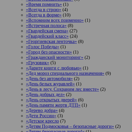
«Время помнить»
(1)
«Всегда в строю»
(4)
«Всегда в форме»
(10)
«Вспомним всех поименно»
(1)
«Встречная полоса»
(8)
«Гвардейская смена»
(27)
«Гвардейский класс»
(24)
«Георгиевская ленточка»
(8)
«Голос Победы»
(1)
«Город без опасности»
(1)
«Гражданский мониторинг»
(2)
«Грузовик»
(5)
«Дарите книги с любовью»
(1)
«Дед мороз специального назначения»
(9)
«День без автомобиля»
(2)
«День белых журавлей»
(1)
«День в лесу. Сохраним лес вместе»
(2)
«День добрых дел»
(2)
«День открытых дверей»
(6)
«День памяти жертв ДТП»
(1)
«Дерево добра»
(4)
«Дети России»
(3)
«Детское кресло
(7)
«Детям Подмосковья – безопасные дороги»
(2)
«Детям-безопасные дороги!»
(1)