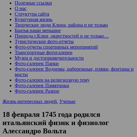
Полезные ссылки
О нас
Структура сайта
Культурная жизнь
Творческие люди Клина, района и не только
Братья наши меньшие
Природа г.Клин, окрестностей и не только…
Туристические фото-отчеты
Фото-отчеты спортивных мероприятий
Транспортные фотогалереи
Музеи и достопримечательности
Фото-галерея: Парки
Фото-галерея: Водоемы, набережные, пляжи, фонтаны и
мосты
Фото-галереи на религиозную тему
Фото-галерея: Памятники
Фото-галерея: Разное
Жизнь интересных людей
,
Ученые
18 февраля 1745 года родился
итальянский физик и физиолог
Алессандро Вольта