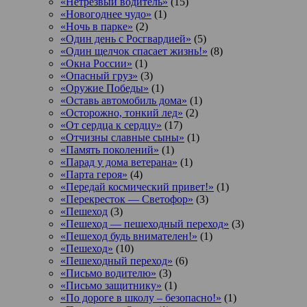
«Нетрезвый водитель»
(15)
«Новогоднее чудо»
(1)
«Ночь в парке»
(2)
«Один день с Росгвардией»
(5)
«Один щелчок спасает жизнь!»
(8)
«Окна России»
(1)
«Опасный груз»
(3)
«Оружие Победы»
(1)
«Оставь автомобиль дома»
(1)
«Осторожно, тонкий лед»
(2)
«От сердца к сердцу»
(17)
«Отчизны славные сыны»
(1)
«Память поколений»
(1)
«Парад у дома ветерана»
(1)
«Парта героя»
(4)
«Передай космический привет!»
(1)
«Перекресток — Светофор»
(3)
«Пешеход
(3)
«Пешеход — пешеходный переход»
(3)
«Пешеход будь внимателен!»
(1)
«Пешеход»
(10)
«Пешеходный переход»
(6)
«Письмо водителю»
(3)
«Письмо защитнику»
(1)
«По дороге в школу – безопасно!»
(1)