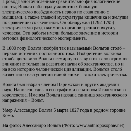
Проводя многочисленные сравнительно-физиологические
опыты, Вольта наблюдал у животных большую
электрическую возбудимость нервов по сравнению с
мышцами, а также гладкой мускулатуры кишечника и желудка
по сравнению со скелетной. Он обнаружил (1792-1795)
электрическую раздражимость органов зрения и вкуса у
человека. Эти работы имели большое значение в истории
методов физиологического эксперимента.
В 1800 году Вольта изобрёл так называемый Вольтов столб –
первый источник постоянного тока. Изобретение вольтова
столба доставило Вольта всемирную славу и оказало огромное
влияние не только на развитие науки об электричестве, но и
на всю историю человеческой цивилизации. Вольтов столб
возвестил о наступлении новой эпохи – эпохи электричества.
Вольта был избран членом Парижской и других академий
наук, Наполеон сделал его графом и сенатором Итальянского
королевства. Именем Вольта названа единица электрического
напряжения – Вольт.
Умер Алессандро Вольта 5 марта 1827 года в родном городке
Комо.
На фото:
Алессандро Вольта (Фото: www.anthroposophie.net)