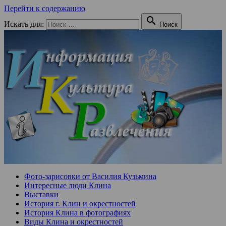
Перейти к содержанию

Искать для:
Поиск
Фото-зарисовки от Василия Кузьмина
Интересные люди Клина
Выставки
История г. Клин и окрестностей
История Клина в фотографиях
Виды Клина и окрестностей