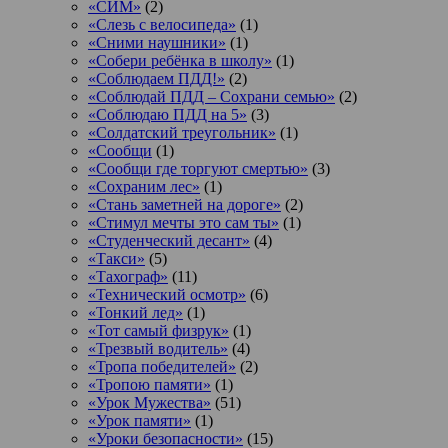
«СИМ»
(2)
«Слезь с велосипеда»
(1)
«Сними наушники»
(1)
«Собери ребёнка в школу»
(1)
«Соблюдаем ПДД!»
(2)
«Соблюдай ПДД – Сохрани семью»
(2)
«Соблюдаю ПДД на 5»
(3)
«Солдатский треугольник»
(1)
«Сообщи
(1)
«Сообщи где торгуют смертью»
(3)
«Сохраним лес»
(1)
«Стань заметней на дороге»
(2)
«Стимул мечты это сам ты»
(1)
«Студенческий десант»
(4)
«Такси»
(5)
«Тахограф»
(11)
«Технический осмотр»
(6)
«Тонкий лед»
(1)
«Тот самый физрук»
(1)
«Трезвый водитель»
(4)
«Тропа победителей»
(2)
«Тропою памяти»
(1)
«Урок Мужества»
(51)
«Урок памяти»
(1)
«Уроки безопасности»
(15)