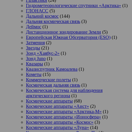
Галактики
(24)
Гидрометеорологические спутники «Арктика»
(1)
ГЛОНАСС
(5)
Дальний космос
(144)
Дальняя космическая связь
(3)
Деймос
(1)
Дистанционное зондирование Земли
(5)
Европейская Южная Обсерватория (ESO)
(1)
Затмения
(2)
Звезды
(21)
Зонд «Хаябус-2»
(1)
Зонд Juno
(1)
Квазары
(1)
Квазиспутник Камоалева
(1)
Кометы
(15)
Коммерческие полеты
(1)
Космическая дальняя связь
(1)
Космическая система для наблюдения
арктического региона
(1)
Космические аппараты
(68)
Космические аппараты «Аист»
(2)
Космические аппараты «Арктика-М»
(1)
Космические аппараты «Ионосфера»
(1)
Космические аппараты «Космос»
(3)
Космические аппараты «Луна»
(14)