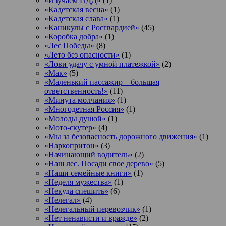
«Изучаем ПДД»
(1)
«Кадетская весна»
(1)
«Кадетская слава»
(1)
«Каникулы с Росгвардией»
(45)
«Коробка добра»
(1)
«Лес Победы»
(8)
«Лето без опасности»
(1)
«Лови удачу с умной платежкой»
(2)
«Мак»
(5)
«Маленький пассажир – большая
ответственность!»
(11)
«Минута молчания»
(1)
«Многодетная Россия»
(1)
«Молоды душой»
(1)
«Мото-скутер»
(4)
«Мы за безопасность дорожного движения»
(1)
«Наркопритон»
(3)
«Начинающий водитель»
(2)
«Наш лес. Посади свое дерево»
(5)
«Наши семейные книги»
(1)
«Неделя мужества»
(1)
«Некуда спешить»
(6)
«Нелегал»
(4)
«Нелегальный перевозчик»
(1)
«Нет ненависти и вражде»
(2)