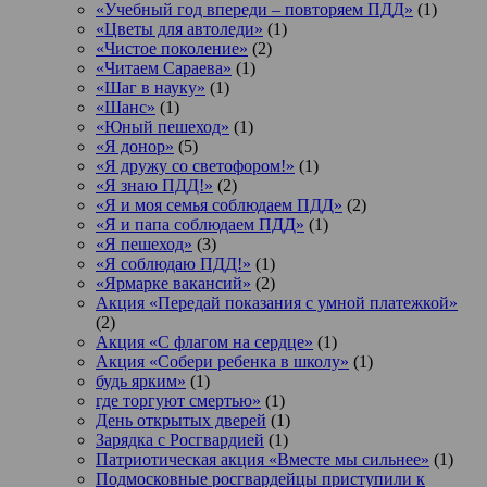
«Учебный год впереди – повторяем ПДД»
(1)
«Цветы для автоледи»
(1)
«Чистое поколение»
(2)
«Читаем Сараева»
(1)
«Шаг в науку»
(1)
«Шанс»
(1)
«Юный пешеход»
(1)
«Я донор»
(5)
«Я дружу со светофором!»
(1)
«Я знаю ПДД!»
(2)
«Я и моя семья соблюдаем ПДД»
(2)
«Я и папа соблюдаем ПДД»
(1)
«Я пешеход»
(3)
«Я соблюдаю ПДД!»
(1)
«Ярмарке вакансий»
(2)
Акция «Передай показания с умной платежкой»
(2)
Акция «С флагом на сердце»
(1)
Акция «Собери ребенка в школу»
(1)
будь ярким»
(1)
где торгуют смертью»
(1)
День открытых дверей
(1)
Зарядка с Росгвардией
(1)
Патриотическая акция «Вместе мы сильнее»
(1)
Подмосковные росгвардейцы приступили к