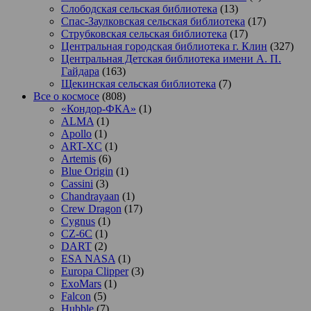
Слободская сельская библиотека
(13)
Спас-Заулковская сельская библиотека
(17)
Струбковская сельская библиотека
(17)
Центральная городская библиотека г. Клин
(327)
Центральная Детская библиотека имени А. П.
Гайдара
(163)
Щекинская сельская библиотека
(7)
Все о космосе
(808)
«Кондор-ФКА»
(1)
ALMA
(1)
Apollo
(1)
ART-XC
(1)
Artemis
(6)
Blue Origin
(1)
Cassini
(3)
Chandrayaan
(1)
Crew Dragon
(17)
Cygnus
(1)
CZ-6C
(1)
DART
(2)
ESA NASA
(1)
Europa Clipper
(3)
ExoMars
(1)
Falcon
(5)
Hubble
(7)