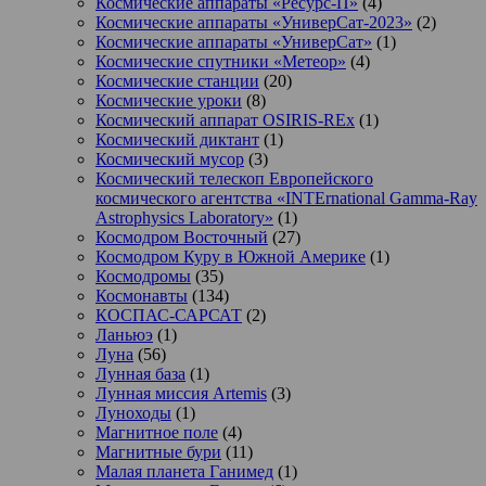
Космические аппараты «Ресурс-П»
(4)
Космические аппараты «УниверСат-2023»
(2)
Космические аппараты «УниверСат»
(1)
Космические спутники «Метеор»
(4)
Космические станции
(20)
Космические уроки
(8)
Космический аппарат OSIRIS-REx
(1)
Космический диктант
(1)
Космический мусор
(3)
Космический телескоп Европейского
космического агентства «INTErnational Gamma-Ray
Astrophysics Laboratory»
(1)
Космодром Восточный
(27)
Космодром Куру в Южной Америке
(1)
Космодромы
(35)
Космонавты
(134)
КОСПАС-САРСАТ
(2)
Ланьюэ
(1)
Луна
(56)
Лунная база
(1)
Лунная миссия Artemis
(3)
Луноходы
(1)
Магнитное поле
(4)
Магнитные бури
(11)
Малая планета Ганимед
(1)