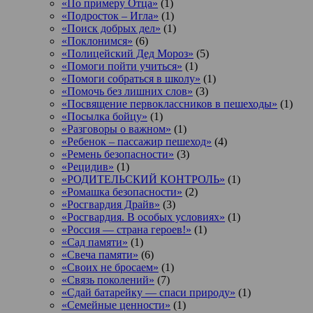
«По примеру Отца»
(1)
«Подросток ‒ Игла»
(1)
«Поиск добрых дел»
(1)
«Поклонимся»
(6)
«Полицейский Дед Мороз»
(5)
«Помоги пойти учиться»
(1)
«Помоги собраться в школу»
(1)
«Помочь без лишних слов»
(3)
«Посвящение первоклассников в пешеходы»
(1)
«Посылка бойцу»
(1)
«Разговоры о важном»
(1)
«Ребенок – пассажир пешеход»
(4)
«Ремень безопасности»
(3)
«Рецидив»
(1)
«РОДИТЕЛЬСКИЙ КОНТРОЛЬ»
(1)
«Ромашка безопасности»
(2)
«Росгвардия Драйв»
(3)
«Росгвардия. В особых условиях»
(1)
«Россия — страна героев!»
(1)
«Сад памяти»
(1)
«Свеча памяти»
(6)
«Своих не бросаем»
(1)
«Связь поколений»
(7)
«Сдай батарейку — спаси природу»
(1)
«Семейные ценности»
(1)