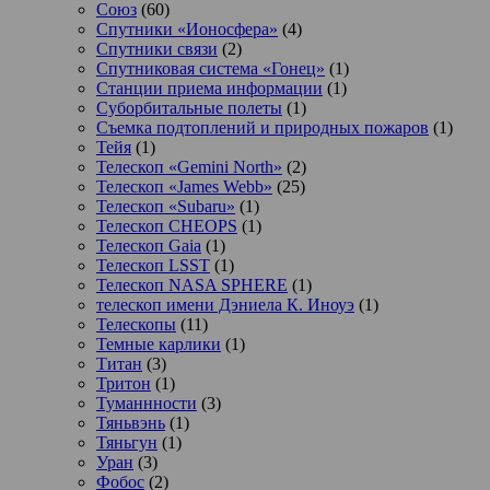
Союз
(60)
Спутники «Ионосфера»
(4)
Спутники связи
(2)
Спутниковая система «Гонец»
(1)
Станции приема информации
(1)
Суборбитальные полеты
(1)
Съемка подтоплений и природных пожаров
(1)
Тейя
(1)
Телескоп «Gemini North»
(2)
Телескоп «James Webb»
(25)
Телескоп «Subaru»
(1)
Телескоп CHEOPS
(1)
Телескоп Gaia
(1)
Телескоп LSST
(1)
Телескоп NASA SPHERE
(1)
телескоп имени Дэниела К. Иноуэ
(1)
Телескопы
(11)
Темные карлики
(1)
Титан
(3)
Тритон
(1)
Туманнности
(3)
Тяньвэнь
(1)
Тяньгун
(1)
Уран
(3)
Фобос
(2)