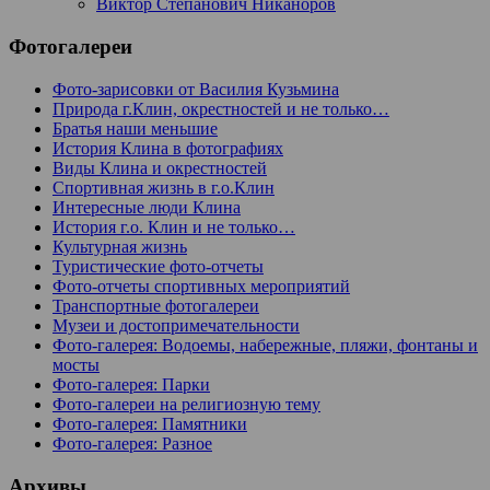
Виктор Степанович Никаноров
Фотогалереи
Фото-зарисовки от Василия Кузьмина
Природа г.Клин, окрестностей и не только…
Братья наши меньшие
История Клина в фотографиях
Виды Клина и окрестностей
Спортивная жизнь в г.о.Клин
Интересные люди Клина
История г.о. Клин и не только…
Культурная жизнь
Туристические фото-отчеты
Фото-отчеты спортивных мероприятий
Транспортные фотогалереи
Музеи и достопримечательности
Фото-галерея: Водоемы, набережные, пляжи, фонтаны и
мосты
Фото-галерея: Парки
Фото-галереи на религиозную тему
Фото-галерея: Памятники
Фото-галерея: Разное
Архивы