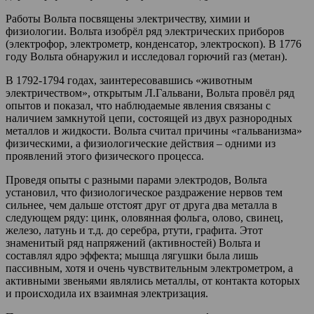
Работы Вольта посвящены электричеству, химии и
физиологии. Вольта изобрёл ряд электрических приборов
(электрофор, электрометр, конденсатор, электроскоп). В 1776
году Вольта обнаружил и исследовал горючий газ (метан).
В 1792-1794 годах, заинтересовавшись «животным
электричеством», открытым Л.Гальвани, Вольта провёл ряд
опытов и показал, что наблюдаемые явления связаны с
наличием замкнутой цепи, состоящей из двух разнородных
металлов и жидкости. Вольта считал причины «гальванизма»
физическими, а физиологические действия – одними из
проявлений этого физического процесса.
Проведя опыты с разными парами электродов, Вольта
установил, что физиологическое раздражение нервов тем
сильнее, чем дальше отстоят друг от друга два металла в
следующем ряду: цинк, оловянная фольга, олово, свинец,
железо, латунь и т.д. до серебра, ртути, графита. Этот
знаменитый ряд напряжений (активностей) Вольта и
составлял ядро эффекта; мышца лягушки была лишь
пассивным, хотя и очень чувствительным электрометром, а
активными звеньями являлись металлы, от контакта которых
и происходила их взаимная электризация.