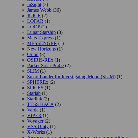
InSight
(2)
James Webb
(36)
JUICE
(2)
LOFAR
(1)
LOOP
(1)
Lunar Starship
(3)
Mars Express
(1)
MESSENGER
(1)
New Horizons
(1)
Orion
(3)
OSIRIS-REx
(1)
Parker Solar Probe
(2)
SLIM
(1)
Smart Lander for Investigating Moon (SLIM)
(1)
SPHEREx
(2)
SPICES
(1)
Starlab
(1)
Starlink
(2)
TESS НАСА
(2)
Varda
(1)
VIPER
(1)
Voyager
(2)
VSS Unity
(1)
X-Works
(1)
Автоматические межпланетные станции «Вега»