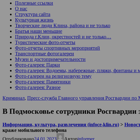
Полезные ссылки
О нас
Структура сайта
Культурная жизнь
Творческие люди Клина, района и не только
Братья наши меньшие
Природа г.Клин, окрестностей и не только…
Туристические фото-отчеты
Фото-отчеты спортивных мероприятий
Транспортные фотогалереи
Музеи и достопримечательности
Фото-галерея: Парки
Фото-галерея: Водоемы, набережные, пляжи, фонтаны и 
Фото-галереи на религиозную тему
Фото-галерея: Памятники
Фото-галерея: Разное
Криминал
,
Пресс-служба Главного управления Росгвардии по 
В Подмосковье сотрудники Росгвардии 
Информация, культура, развлечения (infoce-klin.ru)
>
Новости
краже мобильного телефона
Опубликовано
24.01.2023
Автор
informer