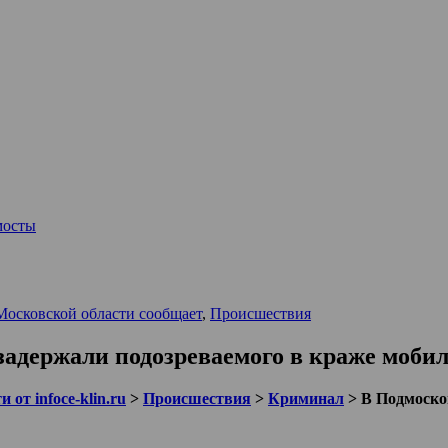
мосты
Московской области сообщает
,
Происшествия
задержали подозреваемого в краже моби
 от infoce-klin.ru
>
Происшествия
>
Криминал
>
В Подмоско