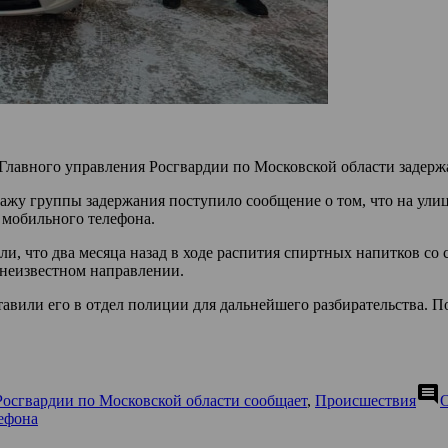
лавного управления Росгвардии по Московской области задержа
ажу группы задержания поступило сообщение о том, что на ули
 мобильного телефона.
и, что два месяца назад в ходе распития спиртных напитков со
 неизвестном направлении.
авили его в отдел полиции для дальнейшего разбирательства. П
comment
Росгвардии по Московской области сообщает
,
Происшествия
лефона