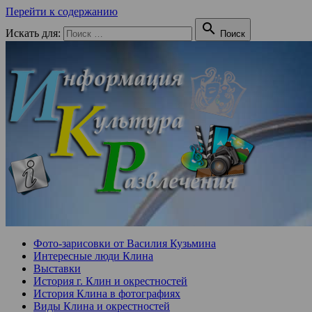
Перейти к содержанию

Искать для:
Поиск
Фото-зарисовки от Василия Кузьмина
Интересные люди Клина
Выставки
История г. Клин и окрестностей
История Клина в фотографиях
Виды Клина и окрестностей