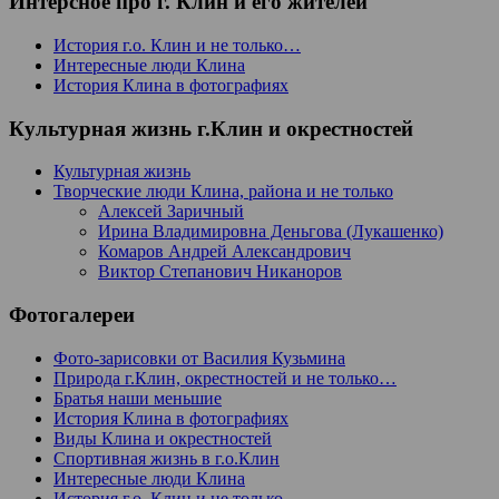
Интерсное про г. Клин и его жителей
История г.о. Клин и не только…
Интересные люди Клина
История Клина в фотографиях
Культурная жизнь г.Клин и окрестностей
Культурная жизнь
Творческие люди Клина, района и не только
Алексей Заричный
Ирина Владимировна Деньгова (Лукашенко)
Комаров Андрей Александрович
Виктор Степанович Никаноров
Фотогалереи
Фото-зарисовки от Василия Кузьмина
Природа г.Клин, окрестностей и не только…
Братья наши меньшие
История Клина в фотографиях
Виды Клина и окрестностей
Спортивная жизнь в г.о.Клин
Интересные люди Клина
История г.о. Клин и не только…