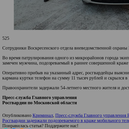
525
Сотрудники Воскресенского отдела вневедомственной охраны Г
Во время патрулирования одного из микрорайонов города экип
замечен мужчина, подозреваемый в раннее совершенной краже
Оперативно прибыв на указанный адрес, росгвардейцы выяснил
кармана куртки телефон на сумму 11 тысяч рублей и скрылся в
Правоохранители задержали 54-летнего местного жителя и дост
Пресс-служба Главного управления
Росгвардии по Московской области
Опубликовано
Криминал
,
Пресс-служба Главного управления 
Росгвардии задержали подозреваемого в краже мобильного те
Понравилась статья? Поддержите нас!