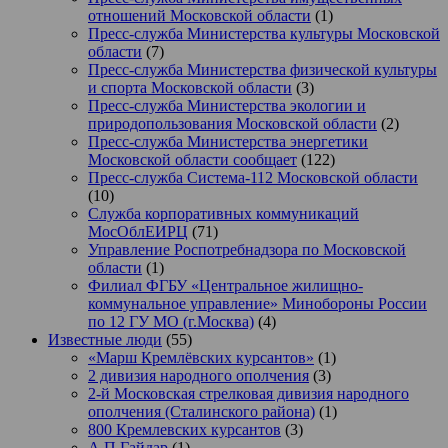
отношений Московской области
(1)
Пресс-служба Министерства культуры Московской
области
(7)
Пресс-служба Министерства физической культуры
и спорта Московской области
(3)
Пресс-служба Министерства экологии и
природопользования Московской области
(2)
Пресс-служба Министерства энергетики
Московской области сообщает
(122)
Пресс-служба Система-112 Московской области
(10)
Служба корпоративных коммуникаций
МосОблЕИРЦ
(71)
Управление Роспотребнадзора по Московской
области
(1)
Филиал ФГБУ «Центральное жилищно-
коммунальное управление» Минобороны России
по 12 ГУ МО (г.Москва)
(4)
Известные люди
(55)
«Марш Кремлёвских курсантов»
(1)
2 дивизия народного ополчения
(3)
2-й Московская стрелковая дивизия народного
ополчения (Сталинского района)
(1)
800 Кремлевских курсантов
(3)
А.П.Гайдар
(1)