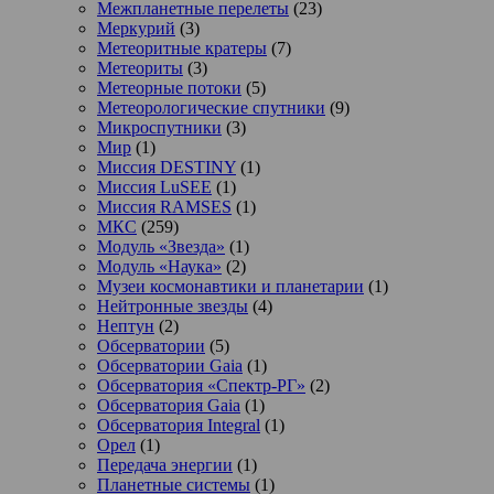
Межпланетные перелеты
(23)
Меркурий
(3)
Метеоритные кратеры
(7)
Метеориты
(3)
Метеорные потоки
(5)
Метеорологические спутники
(9)
Микроспутники
(3)
Мир
(1)
Миссия DESTINY
(1)
Миссия LuSEE
(1)
Миссия RAMSES
(1)
МКС
(259)
Модуль «Звезда»
(1)
Модуль «Наука»
(2)
Музеи космонавтики и планетарии
(1)
Нейтронные звезды
(4)
Нептун
(2)
Обсерватории
(5)
Обсерватории Gaia
(1)
Обсерватория «Спектр-РГ»
(2)
Обсерватория Gaia
(1)
Обсерватория Integral
(1)
Орел
(1)
Передача энергии
(1)
Планетные системы
(1)