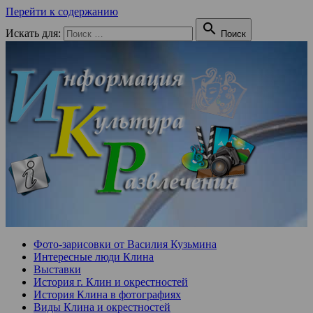
Перейти к содержанию

Искать для:
Поиск
Фото-зарисовки от Василия Кузьмина
Интересные люди Клина
Выставки
История г. Клин и окрестностей
История Клина в фотографиях
Виды Клина и окрестностей