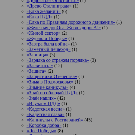
«Дорога без Опасности!»
(1)
«Древо Сталинграда»
(1)
«Елка желаний»
(6)
«Ёлка ПДД»
(1)
«Елка по Правилам дорожного движения»
(1)
«Железная дорОга. Жизнь дорогА!»
(1)
«Жилой сектор»
(2)
«Журавли Победы»
(1)
«Завтра была война»
(1)
«Заметный пешеход»
(1)
«Зарница»
(3)
«Зарядка со стражем порядка»
(3)
«Засветись!»
(12)
«Защита»
(2)
«Защитники Отечества»
(1)
«Зима в Подмосковье»
(1)
«Зимние каникулы»
(4)
«Знай и соблюдай ПДД»
(1)
«Знай наших»
(42)
«Изучаем ПДД»
(1)
«Кадетская весна»
(1)
«Кадетская слава»
(1)
«Каникулы с Росгвардией»
(45)
«Коробка добра»
(1)
«Лес Победы»
(8)