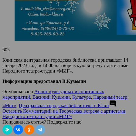
605
Клинская центральная городская библиотека приглашает 14
января 2023 года в 14:00 на творческую встречу с артистами
Народного театра-студии «МИГ».
Информацию предоставил В.Кузьмин
Опубликовано
Анонс культурных и спортивных
мероприятий
,
Василий Кузьмин
,
Культура
,
Народный театр
comment
«Миг»
,
Центральная городская библиотека г. Клин
Оставить Комментарий
на Творческая встреча с артистами
Народного театра-студии «МИГ»
Понравилась статья? Поддержите нас!