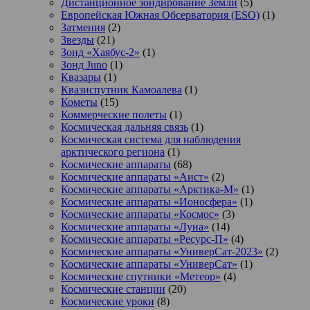
Дистанционное зондирование Земли
(5)
Европейская Южная Обсерватория (ESO)
(1)
Затмения
(2)
Звезды
(21)
Зонд «Хаябус-2»
(1)
Зонд Juno
(1)
Квазары
(1)
Квазиспутник Камоалева
(1)
Кометы
(15)
Коммерческие полеты
(1)
Космическая дальняя связь
(1)
Космическая система для наблюдения
арктического региона
(1)
Космические аппараты
(68)
Космические аппараты «Аист»
(2)
Космические аппараты «Арктика-М»
(1)
Космические аппараты «Ионосфера»
(1)
Космические аппараты «Космос»
(3)
Космические аппараты «Луна»
(14)
Космические аппараты «Ресурс-П»
(4)
Космические аппараты «УниверСат-2023»
(2)
Космические аппараты «УниверСат»
(1)
Космические спутники «Метеор»
(4)
Космические станции
(20)
Космические уроки
(8)