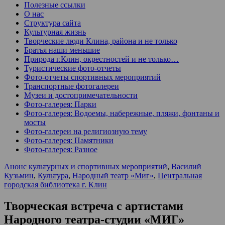
Полезные ссылки
О нас
Структура сайта
Культурная жизнь
Творческие люди Клина, района и не только
Братья наши меньшие
Природа г.Клин, окрестностей и не только…
Туристические фото-отчеты
Фото-отчеты спортивных мероприятий
Транспортные фотогалереи
Музеи и достопримечательности
Фото-галерея: Парки
Фото-галерея: Водоемы, набережные, пляжи, фонтаны и
мосты
Фото-галереи на религиозную тему
Фото-галерея: Памятники
Фото-галерея: Разное
Анонс культурных и спортивных мероприятий
,
Василий
Кузьмин
,
Культура
,
Народный театр «Миг»
,
Центральная
городская библиотека г. Клин
Творческая встреча с артистами
Народного театра-студии «МИГ»