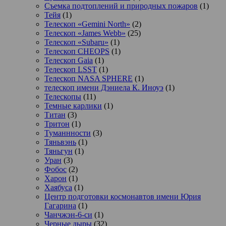
Съемка подтоплений и природных пожаров
(1)
Тейя
(1)
Телескоп «Gemini North»
(2)
Телескоп «James Webb»
(25)
Телескоп «Subaru»
(1)
Телескоп CHEOPS
(1)
Телескоп Gaia
(1)
Телескоп LSST
(1)
Телескоп NASA SPHERE
(1)
телескоп имени Дэниела К. Иноуэ
(1)
Телескопы
(11)
Темные карлики
(1)
Титан
(3)
Тритон
(1)
Туманнности
(3)
Тяньвэнь
(1)
Тяньгун
(1)
Уран
(3)
Фобос
(2)
Харон
(1)
Хаябуса
(1)
Центр подготовки космонавтов имени Юрия
Гагарина
(1)
Чанчжэн-6-си
(1)
Черные дыры
(32)