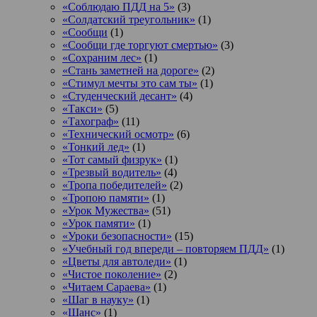
«Соблюдаю ПДД на 5»
(3)
«Солдатский треугольник»
(1)
«Сообщи
(1)
«Сообщи где торгуют смертью»
(3)
«Сохраним лес»
(1)
«Стань заметней на дороге»
(2)
«Стимул мечты это сам ты»
(1)
«Студенческий десант»
(4)
«Такси»
(5)
«Тахограф»
(11)
«Технический осмотр»
(6)
«Тонкий лед»
(1)
«Тот самый физрук»
(1)
«Трезвый водитель»
(4)
«Тропа победителей»
(2)
«Тропою памяти»
(1)
«Урок Мужества»
(51)
«Урок памяти»
(1)
«Уроки безопасности»
(15)
«Учебный год впереди – повторяем ПДД»
(1)
«Цветы для автоледи»
(1)
«Чистое поколение»
(2)
«Читаем Сараева»
(1)
«Шаг в науку»
(1)
«Шанс»
(1)