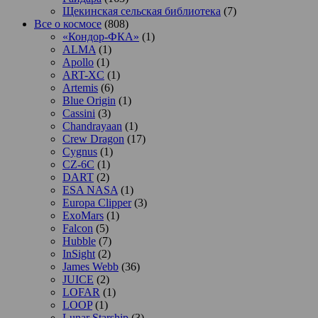
Щекинская сельская библиотека
(7)
Все о космосе
(808)
«Кондор-ФКА»
(1)
ALMA
(1)
Apollo
(1)
ART-XC
(1)
Artemis
(6)
Blue Origin
(1)
Cassini
(3)
Chandrayaan
(1)
Crew Dragon
(17)
Cygnus
(1)
CZ-6C
(1)
DART
(2)
ESA NASA
(1)
Europa Clipper
(3)
ExoMars
(1)
Falcon
(5)
Hubble
(7)
InSight
(2)
James Webb
(36)
JUICE
(2)
LOFAR
(1)
LOOP
(1)
Lunar Starship
(3)