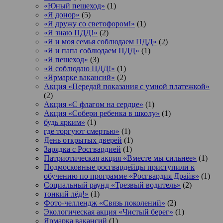
«Юный пешеход»
(1)
«Я донор»
(5)
«Я дружу со светофором!»
(1)
«Я знаю ПДД!»
(2)
«Я и моя семья соблюдаем ПДД»
(2)
«Я и папа соблюдаем ПДД»
(1)
«Я пешеход»
(3)
«Я соблюдаю ПДД!»
(1)
«Ярмарке вакансий»
(2)
Акция «Передай показания с умной платежкой»
(2)
Акция «С флагом на сердце»
(1)
Акция «Собери ребенка в школу»
(1)
будь ярким»
(1)
где торгуют смертью»
(1)
День открытых дверей
(1)
Зарядка с Росгвардией
(1)
Патриотическая акция «Вместе мы сильнее»
(1)
Подмосковные росгвардейцы приступили к
обучению по программе «Росгвардия Драйв»
(1)
Социальный раунд «Трезвый водитель»
(2)
тонкий лёд!»
(1)
Фото-челлендж «Связь поколений»
(2)
Экологическая акция «Чистый берег»
(1)
Ярмарка вакансий
(1)