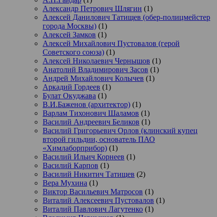
Александр Петрович Шлягин
(1)
Алексей Данилович Татищев (обер-полицмейстер
города Москвы)
(1)
Алексей Замков
(1)
Алексей Михайлович Пустовалов (герой
Советского союза)
(1)
Алексей Николаевич Чернышов
(1)
Анатолий Владимирович Засов
(1)
Андрей Михайлович Колычев
(1)
Аркадий Гордеев
(1)
Булат Окуджава
(1)
В.И.Баженов (архитектор)
(1)
Варлам Тихонович Шаламов
(1)
Василий Андреевич Беликов
(1)
Василий Григорьевич Орлов (клинский купец
второй гильдии, основатель ПАО
«Химлаборприбор)
(1)
Василий Ильич Корнеев
(1)
Василий Карпов
(1)
Василий Никитич Татищев
(2)
Вера Мухина
(1)
Виктор Васильевич Матросов
(1)
Виталий Алексеевич Пустовалов
(1)
Виталий Павлович Лагутенко
(1)