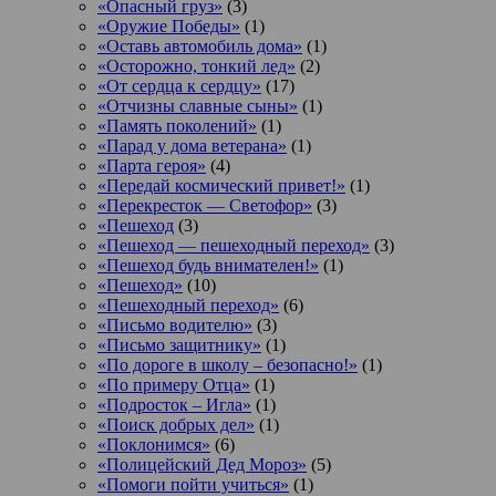
«Опасный груз»
(3)
«Оружие Победы»
(1)
«Оставь автомобиль дома»
(1)
«Осторожно, тонкий лед»
(2)
«От сердца к сердцу»
(17)
«Отчизны славные сыны»
(1)
«Память поколений»
(1)
«Парад у дома ветерана»
(1)
«Парта героя»
(4)
«Передай космический привет!»
(1)
«Перекресток — Светофор»
(3)
«Пешеход
(3)
«Пешеход — пешеходный переход»
(3)
«Пешеход будь внимателен!»
(1)
«Пешеход»
(10)
«Пешеходный переход»
(6)
«Письмо водителю»
(3)
«Письмо защитнику»
(1)
«По дороге в школу – безопасно!»
(1)
«По примеру Отца»
(1)
«Подросток ‒ Игла»
(1)
«Поиск добрых дел»
(1)
«Поклонимся»
(6)
«Полицейский Дед Мороз»
(5)
«Помоги пойти учиться»
(1)