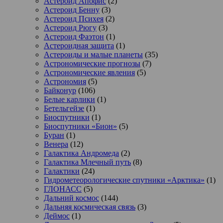
Астероид Апофис
(2)
Астероид Бенну
(3)
Астероид Психея
(2)
Астероид Рюгу
(3)
Астероид Фаэтон
(1)
Астероидная защита
(1)
Астероиды и малые планеты
(35)
Астрономические прогнозы
(7)
Астрономические явления
(5)
Астрономия
(5)
Байконур
(106)
Белые карлики
(1)
Бетельгейзе
(1)
Биоспутники
(1)
Биоспутники «Бион»
(5)
Буран
(1)
Венера
(12)
Галактика Андромеда
(2)
Галактика Млечный путь
(8)
Галактики
(24)
Гидрометеорологические спутники «Арктика»
(1)
ГЛОНАСС
(5)
Дальний космос
(144)
Дальняя космическая связь
(3)
Деймос
(1)