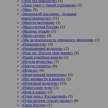
«Лето без опасности»
(1)
«Лови удачу с умной платежкой»
(2)
«Мак»
(5)
«Маленький пассажир – большая
ответственность!»
(11)
«Минута молчания»
(1)
«Многодетная Россия»
(1)
«Молоды душой»
(1)
«Мото-скутер»
(4)
«Мы за безопасность дорожного движения»
(1)
«Наркопритон»
(3)
«Начинающий водитель»
(2)
«Наш лес. Посади свое дерево»
(5)
«Наши семейные книги»
(1)
«Неделя мужества»
(1)
«Некуда спешить»
(6)
«Нелегал»
(4)
«Нелегальный перевозчик»
(1)
«Нет ненависти и вражде»
(2)
«Нетрезвый водитель»
(15)
«Новогоднее чудо»
(1)
«Ночь в парке»
(2)
«Один день с Росгвардией»
(5)
«Один щелчок спасает жизнь!»
(8)
«Окна России»
(1)