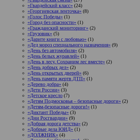
«Гвардейский класс»
(24)
«Георгиевская ленточка»
(8)
«Голос Победы»
(1)
«Город без опасности»
(1)
«Гражданский мониторинг»
(2)
«Грузовик»
(5)
«Дарите книги с любовью»
(1)
«Дед мороз специального назначения»
(9)
«День без автомобиля»
(2)
«День белых журавлей»
(1)
«День в лесу. Сохраним лес вместе»
(2)
«День добрых дел»
(2)
«День открытых дверей»
(6)
«День памяти жертв ДТП»
(1)
«Дерево добра»
(4)
«Дети России»
(3)
«Детское кресло
(7)
«Детям Подмосковья – безопасные дороги»
(2)
«Детям-безопасные дороги!»
(1)
«Диктант Победы»
(3)
«Дни Росгвардии»
(9)
«Добрая дорога детства»
(2)
«Добрые дела ЮИД»
(1)
«ДОЛЖНИК»
(4)