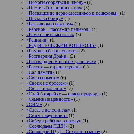
«Помоги собраться в школу»
(1)
«Помочь без лишних слов»
(3)
«Посвящение первоклассников в пешеходы»
(1)
«Посылка бойцу»
(1)
«Разговоры о важном»
(1)
«Ребенок – пассажир пешеход»
(4)
«Ремень безопасности»
(3)
«Рецидив»
(1)
«РОДИТЕЛЬСКИЙ КОНТРОЛЬ»
(1)
«Ромашка безопасности»
(2)
«Росгвардия Драйв»
(3)
«Росгвардия. В особых условиях»
(1)
«Россия — страна героев!»
(1)
«Сад памяти»
(1)
«Свеча памяти»
(6)
«Своих не бросаем»
(1)
«Связь поколений»
(7)
«Сдай батарейку — спаси природу»
(1)
«Семейные ценности»
(1)
«СИМ»
(2)
«Слезь с велосипеда»
(1)
«Сними наушники»
(1)
«Собери ребёнка в школу»
(1)
«Соблюдаем ПДД!»
(2)
«Соблюдай ПДД – Сохрани семью»
(2)