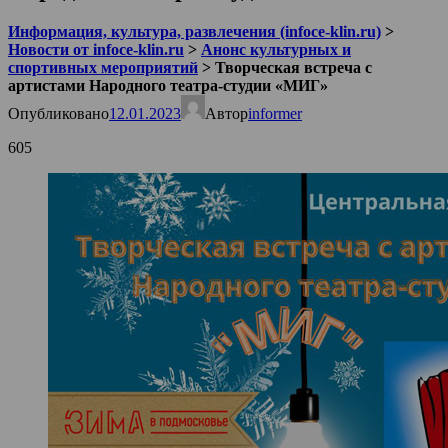
Информация, культура, развлечения (infoce-klin.ru)
>
Новости от infoce-klin.ru
>
Анонс культурных и
спортивных мероприятий
>
Творческая встреча с
артистами Народного театра-студии «МИГ»
Опубликовано
12.01.2023
Автор
informer
605