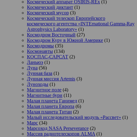
Космический аппарат OSIRIS-REx
(1)
Космический диктант
(1)
Космический мусор
(3)
Космический телескоп Европейского
космического агентства «INTErnational Gamma-Ray
Astrophysics Laboratory»
(1)
Космодром Восточный
(27)
Космодром Куру в Южной Америке
(1)
Космодромы
(35)
Космонавты
(134)
КОСПАС-САРСАТ
(2)
Ланьюэ
(1)
Луна
(56)
Лунная база
(1)
Лунная миссия Artemis
(3)
Луноходы
(1)
Магнитное поле
(4)
Магнитные бури
(11)
Малая планета Ганимед
(1)
Малая планета Европа
(6)
Малая планета Титан
(2)
Малый исследовательский модуль «Рассвет»
(1)
Марс
(34)
Марсоход NASA Perseverance
(2)
Массив радиотелескопов ALMA
(1)