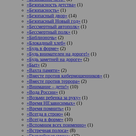
«Безопасность детства»
(1)
«Безопасность»
(1)
«Безопасный двор»
(14)
«Безопасный Новый год»
(1)
«Бессмертный автополк»
(1)
«Бессмертный полк»
(1)
«Библионочь»
(2)
«Блокадный хлеб»
(1)
«Будь в форме»
(2)
«Будь внимателен на дороге!»
(1)
«Будь заметней на дороге»
(2)
«Быт»
(2)
«Вахта памяти»
(2)
«Вместе против кибермошенников»
(1)
«Вместе против террора»
(2)
«Внимание – дети!»
(10)
«Вода России»
(1)
«Возьми ребенка за руку»
(1)
«Время НЕзависимых»
(1)
«Время помнить»
(1)
«Всегда в строю»
(4)
«Всегда в форме»
(10)
«Вспомним всех поименно»
(1)
«Встречная полоса»
(8)
«Гвардейская смена»
(27)