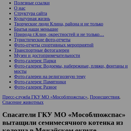
Полезные ссылки
О нас
Структура сайта
Культурная жизнь
Творческие люди Клина, района и не только
Братья наши меньшие
Природа г.Клин, окрестностей и не только…
Туристические фото-отчеты
Фото-отчеты спортивных мероприятий
Транспортные фотогалереи
Музеи и достопримечательности
Фото-галерея: Парки
Фото-галерея: Водоемы, набережные, пляжи, фонтаны и
мосты
Фото-галереи на религиозную тему
Фото-галерея: Памятники
Фото-галерея: Разное
Пресс-служба ГКУ МО «Мособлпожспас»
,
Происшествия
,
Спасение животных
Спасатели ГКУ МО «Мособлпожспас»
вытащили семимесячного котенка из
колодца в Можайском округе