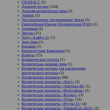
ГЛОНАСС
(5)
Дальний космос
(144)
Дальняя космическая связь
(3)
Деймос
(1)
Дистанционное зондирование Земли
(5)
Европейская Южная Обсерватория (ESO)
(1)
Затмения
(2)
Звезды
(21)
Зонд «Хаябус-2»
(1)
Зонд Juno
(1)
Квазары
(1)
Квазиспутник Камоалева
(1)
Кометы
(15)
Коммерческие полеты
(1)
Космическая дальняя связь
(1)
Космическая система для наблюдения
арктического региона
(1)
Космические аппараты
(68)
Космические аппараты «Аист»
(2)
Космические аппараты «Арктика-М»
(1)
Космические аппараты «Ионосфера»
(1)
Космические аппараты «Космос»
(3)
Космические аппараты «Луна»
(14)
Космические аппараты «Ресурс-П»
(4)
Космические аппараты «УниверСат-2023»
(2)