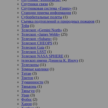
Спутники связи
(2)
Спутниковая система «Гонец»
(1)
Станции приема информации
(1)
Суборбитальные полеты
(1)
Съемка подтоплений и природных пожаров
(1)
Тейя
(1)
Телескоп «Gemini North»
(2)
Телескоп «James Webb»
(25)
Телескоп «Subaru»
(1)
Телескоп CHEOPS
(1)
Телескоп Gaia
(1)
Телескоп LSST
(1)
Телескоп NASA SPHERE
(1)
телескоп имени Дэниела К. Иноуэ
(1)
Телескопы
(11)
Темные карлики
(1)
Титан
(3)
Тритон
(1)
Туманнности
(3)
Тяньвэнь
(1)
Тяньгун
(1)
Уран
(3)
Фобос
(2)
Харон
(1)