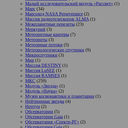
Малый исследовательский модуль «Рассвет»
(1)
Марс
(34)
Марсоход NASA Perseverance
(2)
Массив радиотелескопов ALMA
(1)
Межпланетные перелеты
(23)
Меркурий
(3)
Метеоритные кратеры
(7)
Метеориты
(3)
Метеорные потоки
(5)
Метеорологические спутники
(9)
Микроспутники
(3)
Мир
(1)
Миссия DESTINY
(1)
Миссия LuSEE
(1)
Миссия RAMSES
(1)
МКС
(259)
Модуль «Звезда»
(1)
Модуль «Наука»
(2)
Музеи космонавтики и планетарии
(1)
Нейтронные звезды
(4)
Нептун
(2)
Обсерватории
(5)
Обсерватории Gaia
(1)
Обсерватория «Спектр-РГ»
(2)
Обсерватория Gaia
(1)