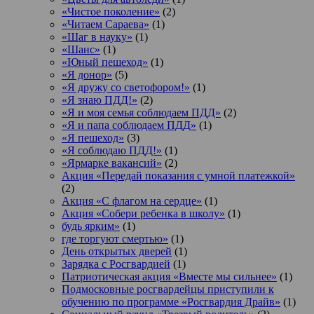
«Чистое поколение»
(2)
«Читаем Сараева»
(1)
«Шаг в науку»
(1)
«Шанс»
(1)
«Юный пешеход»
(1)
«Я донор»
(5)
«Я дружу со светофором!»
(1)
«Я знаю ПДД!»
(2)
«Я и моя семья соблюдаем ПДД»
(2)
«Я и папа соблюдаем ПДД»
(1)
«Я пешеход»
(3)
«Я соблюдаю ПДД!»
(1)
«Ярмарке вакансий»
(2)
Акция «Передай показания с умной платежкой»
(2)
Акция «С флагом на сердце»
(1)
Акция «Собери ребенка в школу»
(1)
будь ярким»
(1)
где торгуют смертью»
(1)
День открытых дверей
(1)
Зарядка с Росгвардией
(1)
Патриотическая акция «Вместе мы сильнее»
(1)
Подмосковные росгвардейцы приступили к
обучению по программе «Росгвардия Драйв»
(1)