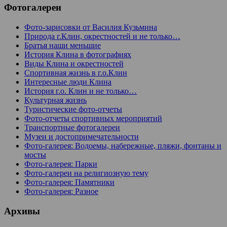
Фотогалереи
Фото-зарисовки от Василия Кузьмина
Природа г.Клин, окрестностей и не только…
Братья наши меньшие
История Клина в фотографиях
Виды Клина и окрестностей
Спортивная жизнь в г.о.Клин
Интересные люди Клина
История г.о. Клин и не только…
Культурная жизнь
Туристические фото-отчеты
Фото-отчеты спортивных мероприятий
Транспортные фотогалереи
Музеи и достопримечательности
Фото-галерея: Водоемы, набережные, пляжи, фонтаны и
мосты
Фото-галерея: Парки
Фото-галереи на религиозную тему
Фото-галерея: Памятники
Фото-галерея: Разное
Архивы