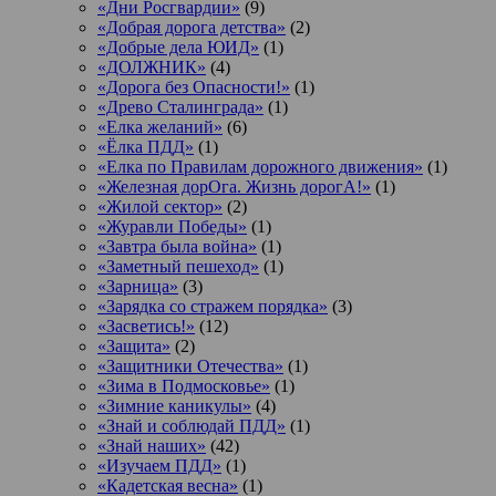
«Дни Росгвардии»
(9)
«Добрая дорога детства»
(2)
«Добрые дела ЮИД»
(1)
«ДОЛЖНИК»
(4)
«Дорога без Опасности!»
(1)
«Древо Сталинграда»
(1)
«Елка желаний»
(6)
«Ёлка ПДД»
(1)
«Елка по Правилам дорожного движения»
(1)
«Железная дорОга. Жизнь дорогА!»
(1)
«Жилой сектор»
(2)
«Журавли Победы»
(1)
«Завтра была война»
(1)
«Заметный пешеход»
(1)
«Зарница»
(3)
«Зарядка со стражем порядка»
(3)
«Засветись!»
(12)
«Защита»
(2)
«Защитники Отечества»
(1)
«Зима в Подмосковье»
(1)
«Зимние каникулы»
(4)
«Знай и соблюдай ПДД»
(1)
«Знай наших»
(42)
«Изучаем ПДД»
(1)
«Кадетская весна»
(1)