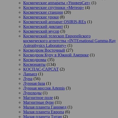
Космические аппараты «УниверСат»
(1)
Космические спутники «Метеор»
(4)
Космические станции
(20)
Космические уроки
(8)
Космический аппарат OSIRIS-REx
(1)
Космический диктант
(1)
Космический мусор
(3)
Космический телескоп Европейского
космического агентства «INTErnational Gamma-Ray
Astrophysics Laboratory»
(1)
Космодром Восточный
(27)
Космодром Куру в Южной Америке
(1)
Космодромы
(35)
Космонавты
(134)
КОСПАС-САРСАТ
(2)
Ланьюэ
(1)
Луна
(56)
Лунная база
(1)
Лунная миссия Artemis
(3)
Луноходы
(1)
Магнитное поле
(4)
Магнитные бури
(11)
Малая планета Ганимед
(1)
Малая планета Европа
(6)
Малая планета Титан
(2)