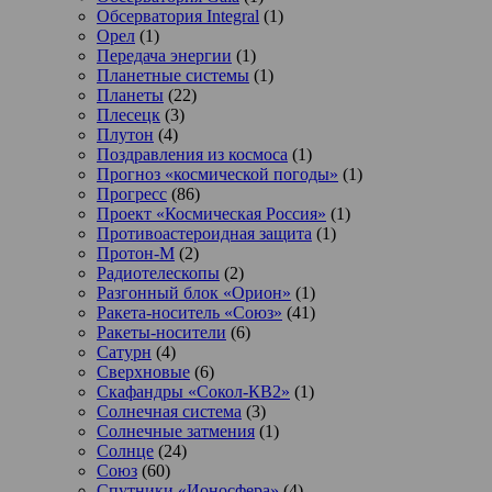
Обсерватория Integral
(1)
Орел
(1)
Передача энергии
(1)
Планетные системы
(1)
Планеты
(22)
Плесецк
(3)
Плутон
(4)
Поздравления из космоса
(1)
Прогноз «космической погоды»
(1)
Прогресс
(86)
Проект «Космическая Россия»
(1)
Противоастероидная защита
(1)
Протон-М
(2)
Радиотелескопы
(2)
Разгонный блок «Орион»
(1)
Ракета-носитель «Союз»
(41)
Ракеты-носители
(6)
Сатурн
(4)
Сверхновые
(6)
Скафандры «Сокол-КВ2»
(1)
Солнечная система
(3)
Солнечные затмения
(1)
Солнце
(24)
Союз
(60)
Спутники «Ионосфера»
(4)