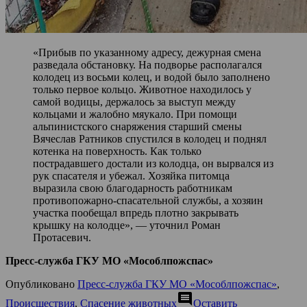
«Прибыв по указанному адресу, дежурная смена
разведала обстановку. На подворье располагался
колодец из восьми колец, и водой было заполнено
только первое кольцо. Животное находилось у
самой водицы, держалось за выступ между
кольцами и жалобно мяукало. При помощи
альпинистского снаряжения старший смены
Вячеслав Ратников спустился в колодец и поднял
котенка на поверхность. Как только
пострадавшего достали из колодца, он вырвался из
рук спасателя и убежал. Хозяйка питомца
выразила свою благодарность работникам
противопожарно-спасательной службы, а хозяин
участка пообещал впредь плотно закрывать
крышку на колодце», — уточнил Роман
Протасевич.
Пресс-служба ГКУ МО «Мособлпожспас»
Опубликовано
Пресс-служба ГКУ МО «Мособлпожспас»
,
comment
Происшествия
,
Спасение животных
Оставить