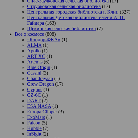
Спас-Заулковская сельская библиотека
(17)
Струбковская сельская библиотека
(17)
Центральная городская библиотека г. Клин
(327)
Центральная Детская библиотека имени А. П.
Гайдара
(163)
Щекинская сельская библиотека
(7)
Все о космосе
(808)
«Кондор-ФКА»
(1)
ALMA
(1)
Apollo
(1)
ART-XC
(1)
Artemis
(6)
Blue Origin
(1)
Cassini
(3)
Chandrayaan
(1)
Crew Dragon
(17)
Cygnus
(1)
CZ-6C
(1)
DART
(2)
ESA NASA
(1)
Europa Clipper
(3)
ExoMars
(1)
Falcon
(5)
Hubble
(7)
InSight
(2)