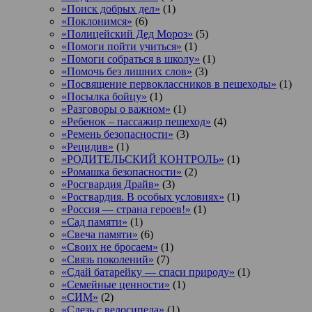
«Поиск добрых дел»
(1)
«Поклонимся»
(6)
«Полицейский Дед Мороз»
(5)
«Помоги пойти учиться»
(1)
«Помоги собраться в школу»
(1)
«Помочь без лишних слов»
(3)
«Посвящение первоклассников в пешеходы»
(1)
«Посылка бойцу»
(1)
«Разговоры о важном»
(1)
«Ребенок – пассажир пешеход»
(4)
«Ремень безопасности»
(3)
«Рецидив»
(1)
«РОДИТЕЛЬСКИЙ КОНТРОЛЬ»
(1)
«Ромашка безопасности»
(2)
«Росгвардия Драйв»
(3)
«Росгвардия. В особых условиях»
(1)
«Россия — страна героев!»
(1)
«Сад памяти»
(1)
«Свеча памяти»
(6)
«Своих не бросаем»
(1)
«Связь поколений»
(7)
«Сдай батарейку — спаси природу»
(1)
«Семейные ценности»
(1)
«СИМ»
(2)
«Слезь с велосипеда»
(1)