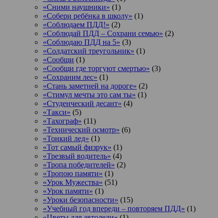
«Сними наушники»
(1)
«Собери ребёнка в школу»
(1)
«Соблюдаем ПДД!»
(2)
«Соблюдай ПДД – Сохрани семью»
(2)
«Соблюдаю ПДД на 5»
(3)
«Солдатский треугольник»
(1)
«Сообщи
(1)
«Сообщи где торгуют смертью»
(3)
«Сохраним лес»
(1)
«Стань заметней на дороге»
(2)
«Стимул мечты это сам ты»
(1)
«Студенческий десант»
(4)
«Такси»
(5)
«Тахограф»
(11)
«Технический осмотр»
(6)
«Тонкий лед»
(1)
«Тот самый физрук»
(1)
«Трезвый водитель»
(4)
«Тропа победителей»
(2)
«Тропою памяти»
(1)
«Урок Мужества»
(51)
«Урок памяти»
(1)
«Уроки безопасности»
(15)
«Учебный год впереди – повторяем ПДД»
(1)
«Цветы для автоледи»
(1)