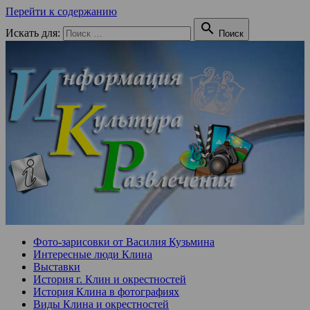
Перейти к содержанию

Искать для:
Поиск
Фото-зарисовки от Василия Кузьмина
Интересные люди Клина
Выставки
История г. Клин и окрестностей
История Клина в фотографиях
Виды Клина и окрестностей