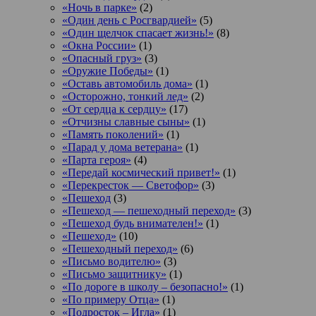
«Ночь в парке»
(2)
«Один день с Росгвардией»
(5)
«Один щелчок спасает жизнь!»
(8)
«Окна России»
(1)
«Опасный груз»
(3)
«Оружие Победы»
(1)
«Оставь автомобиль дома»
(1)
«Осторожно, тонкий лед»
(2)
«От сердца к сердцу»
(17)
«Отчизны славные сыны»
(1)
«Память поколений»
(1)
«Парад у дома ветерана»
(1)
«Парта героя»
(4)
«Передай космический привет!»
(1)
«Перекресток — Светофор»
(3)
«Пешеход
(3)
«Пешеход — пешеходный переход»
(3)
«Пешеход будь внимателен!»
(1)
«Пешеход»
(10)
«Пешеходный переход»
(6)
«Письмо водителю»
(3)
«Письмо защитнику»
(1)
«По дороге в школу – безопасно!»
(1)
«По примеру Отца»
(1)
«Подросток ‒ Игла»
(1)