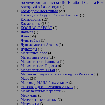
космического агентства «INTErnational Gamma-Ray
Astrophysics Laboratory»
(1)
Космодром Восточный
(27)
Космодром Куру в Южной Америке
(1)
Космодромы
(35)
Космонавты
(134)
КОСПАС-САРСАТ
(2)
Ланьюэ
(1)
Луна
(56)
Лунная база
(1)
Лунная миссия Artemis
(3)
Луноходы
(1)
Магнитное поле
(4)
Магнитные бури
(11)
Малая планета Ганимед
(1)
Малая планета Европа
(6)
Малая планета Титан
(2)
Малый исследовательский модуль «Рассвет»
(1)
Марс
(34)
Марсоход NASA Perseverance
(2)
Массив радиотелескопов ALMA
(1)
Межпланетные перелеты
(23)
Меркурий
(3)
Метеоритные кратеры
(7)
Метеориты
(3)