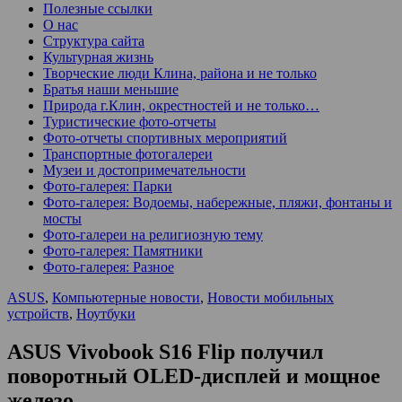
Полезные ссылки
О нас
Структура сайта
Культурная жизнь
Творческие люди Клина, района и не только
Братья наши меньшие
Природа г.Клин, окрестностей и не только…
Туристические фото-отчеты
Фото-отчеты спортивных мероприятий
Транспортные фотогалереи
Музеи и достопримечательности
Фото-галерея: Парки
Фото-галерея: Водоемы, набережные, пляжи, фонтаны и
мосты
Фото-галереи на религиозную тему
Фото-галерея: Памятники
Фото-галерея: Разное
ASUS
,
Компьютерные новости
,
Новости мобильных
устройств
,
Ноутбуки
ASUS Vivobook S16 Flip получил
поворотный OLED-дисплей и мощное
железо