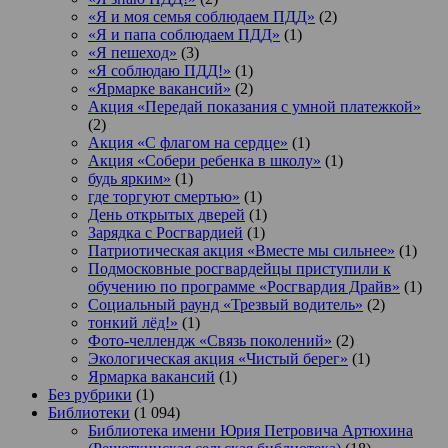
«Я и моя семья соблюдаем ПДД»
(2)
«Я и папа соблюдаем ПДД»
(1)
«Я пешеход»
(3)
«Я соблюдаю ПДД!»
(1)
«Ярмарке вакансий»
(2)
Акция «Передай показания с умной платежкой»
(2)
Акция «С флагом на сердце»
(1)
Акция «Собери ребенка в школу»
(1)
будь ярким»
(1)
где торгуют смертью»
(1)
День открытых дверей
(1)
Зарядка с Росгвардией
(1)
Патриотическая акция «Вместе мы сильнее»
(1)
Подмосковные росгвардейцы приступили к
обучению по программе «Росгвардия Драйв»
(1)
Социальный раунд «Трезвый водитель»
(2)
тонкий лёд!»
(1)
Фото-челлендж «Связь поколений»
(2)
Экологическая акция «Чистый берег»
(1)
Ярмарка вакансий
(1)
Без рубрики
(1)
Библиотеки
(1 094)
Библиотека имени Юрия Петровича Артюхина