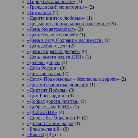
«Город без опасности»
(1)
«Гражданский мониторинг»
(2)
«Грузовик»
(5)
«Дарите книги с любовью»
(1)
«Дед мороз специального назначения»
(9)
«День без автомобиля»
(2)
«День белых журавлей»
(1)
«День в лесу. Сохраним лес вместе»
(2)
«День добрых дел»
(2)
«День открытых дверей»
(6)
«День памяти жертв ДТП»
(1)
«Дерево добра»
(4)
«Дети России»
(3)
«Детское кресло
(7)
«Детям Подмосковья – безопасные дороги»
(2)
«Детям-безопасные дороги!»
(1)
«Диктант Победы»
(3)
«Дни Росгвардии»
(9)
«Добрая дорога детства»
(2)
«Добрые дела ЮИД»
(1)
«ДОЛЖНИК»
(4)
«Дорога без Опасности!»
(1)
«Древо Сталинграда»
(1)
«Елка желаний»
(6)
«Ёлка ПДД»
(1)