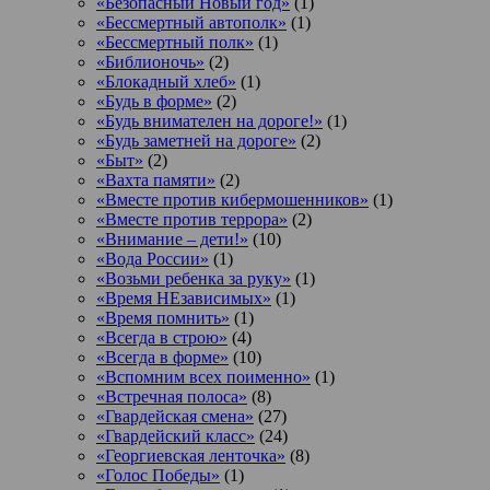
«Безопасный Новый год»
(1)
«Бессмертный автополк»
(1)
«Бессмертный полк»
(1)
«Библионочь»
(2)
«Блокадный хлеб»
(1)
«Будь в форме»
(2)
«Будь внимателен на дороге!»
(1)
«Будь заметней на дороге»
(2)
«Быт»
(2)
«Вахта памяти»
(2)
«Вместе против кибермошенников»
(1)
«Вместе против террора»
(2)
«Внимание – дети!»
(10)
«Вода России»
(1)
«Возьми ребенка за руку»
(1)
«Время НЕзависимых»
(1)
«Время помнить»
(1)
«Всегда в строю»
(4)
«Всегда в форме»
(10)
«Вспомним всех поименно»
(1)
«Встречная полоса»
(8)
«Гвардейская смена»
(27)
«Гвардейский класс»
(24)
«Георгиевская ленточка»
(8)
«Голос Победы»
(1)