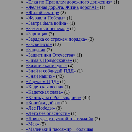
«Елка по Правилам дорожного движения»
(1)
«Железная дорОга. Жизнь дорогА!»
(1)
«Жилой сектор»
(2)
«Журавли Победы»
(1)
«Завтра была война»
(1)
«Заметный пешеход»
(1)
«Зарница»
(3)
«Зарядка со стражем порядка»
(3)
«Засветись!»
(12)
«Защита»
(2)
«Защитники Отечества»
(1)
«Зима в Подмосковье»
(1)
«Зимние каникулы»
(4)
«Знай и соблюдай ПДД»
(1)
«Знай наших»
(42)
«Изучаем ПДД»
(1)
«Кадетская весна»
(1)
«Кадетская слава»
(1)
«Каникулы с Росгвардией»
(45)
«Коробка добра»
(1)
«Лес Победы»
(8)
«Лето без опасности»
(1)
«Лови удачу с умной платежкой»
(2)
«Мак»
(5)
«Маленький пассажир – большая