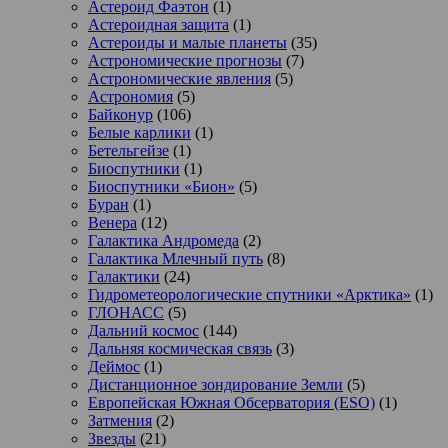
Астероид Фаэтон
(1)
Астероидная защита
(1)
Астероиды и малые планеты
(35)
Астрономические прогнозы
(7)
Астрономические явления
(5)
Астрономия
(5)
Байконур
(106)
Белые карлики
(1)
Бетельгейзе
(1)
Биоспутники
(1)
Биоспутники «Бион»
(5)
Буран
(1)
Венера
(12)
Галактика Андромеда
(2)
Галактика Млечный путь
(8)
Галактики
(24)
Гидрометеорологические спутники «Арктика»
(1)
ГЛОНАСС
(5)
Дальний космос
(144)
Дальняя космическая связь
(3)
Деймос
(1)
Дистанционное зондирование Земли
(5)
Европейская Южная Обсерватория (ESO)
(1)
Затмения
(2)
Звезды
(21)