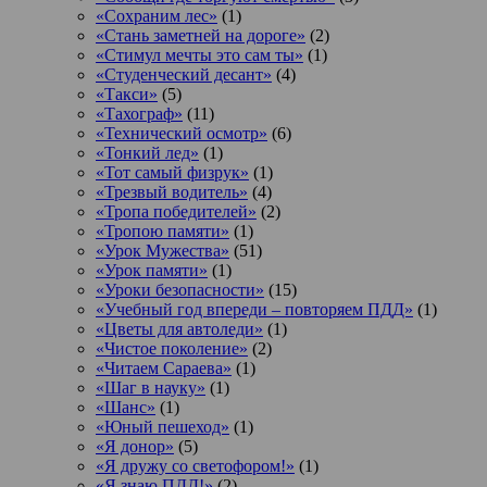
«Сохраним лес»
(1)
«Стань заметней на дороге»
(2)
«Стимул мечты это сам ты»
(1)
«Студенческий десант»
(4)
«Такси»
(5)
«Тахограф»
(11)
«Технический осмотр»
(6)
«Тонкий лед»
(1)
«Тот самый физрук»
(1)
«Трезвый водитель»
(4)
«Тропа победителей»
(2)
«Тропою памяти»
(1)
«Урок Мужества»
(51)
«Урок памяти»
(1)
«Уроки безопасности»
(15)
«Учебный год впереди – повторяем ПДД»
(1)
«Цветы для автоледи»
(1)
«Чистое поколение»
(2)
«Читаем Сараева»
(1)
«Шаг в науку»
(1)
«Шанс»
(1)
«Юный пешеход»
(1)
«Я донор»
(5)
«Я дружу со светофором!»
(1)
«Я знаю ПДД!»
(2)