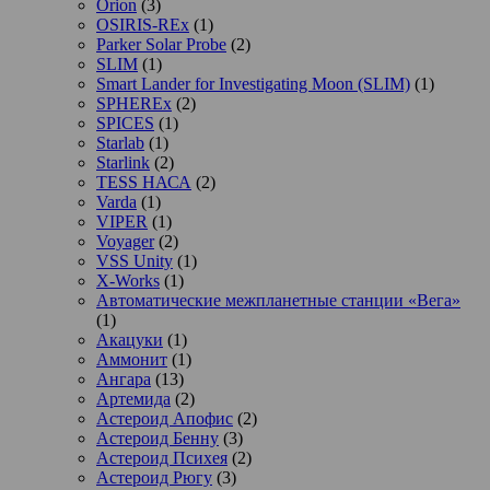
Orion
(3)
OSIRIS-REx
(1)
Parker Solar Probe
(2)
SLIM
(1)
Smart Lander for Investigating Moon (SLIM)
(1)
SPHEREx
(2)
SPICES
(1)
Starlab
(1)
Starlink
(2)
TESS НАСА
(2)
Varda
(1)
VIPER
(1)
Voyager
(2)
VSS Unity
(1)
X-Works
(1)
Автоматические межпланетные станции «Вега»
(1)
Акацуки
(1)
Аммонит
(1)
Ангара
(13)
Артемида
(2)
Астероид Апофис
(2)
Астероид Бенну
(3)
Астероид Психея
(2)
Астероид Рюгу
(3)