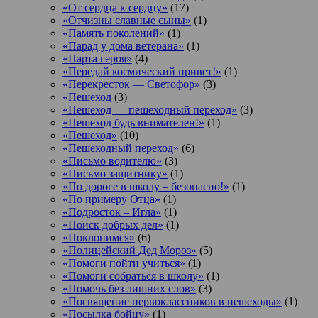
«От сердца к сердцу»
(17)
«Отчизны славные сыны»
(1)
«Память поколений»
(1)
«Парад у дома ветерана»
(1)
«Парта героя»
(4)
«Передай космический привет!»
(1)
«Перекресток — Светофор»
(3)
«Пешеход
(3)
«Пешеход — пешеходный переход»
(3)
«Пешеход будь внимателен!»
(1)
«Пешеход»
(10)
«Пешеходный переход»
(6)
«Письмо водителю»
(3)
«Письмо защитнику»
(1)
«По дороге в школу – безопасно!»
(1)
«По примеру Отца»
(1)
«Подросток ‒ Игла»
(1)
«Поиск добрых дел»
(1)
«Поклонимся»
(6)
«Полицейский Дед Мороз»
(5)
«Помоги пойти учиться»
(1)
«Помоги собраться в школу»
(1)
«Помочь без лишних слов»
(3)
«Посвящение первоклассников в пешеходы»
(1)
«Посылка бойцу»
(1)