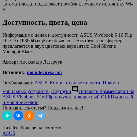
автоматически подключает ноутбук к лучшему источнику Wi-
Fi.
Доступность, цвета, цена
Информация о ценах и доступности ASUS Vivobook S 16 Flip
OLED (TP3604) ещё не объявлена. Ноутбук-трансформер
предлагается в двух цветовых вариантах: Cool Silver и
Midnight Black.
Автор:
Александр Лазарчук
Источник:
mobidevices.com
Опубликовано
ASUS
,
Компьютерные новости
,
Новости
comment
мобильных устройств
,
Ноутбуки
Оставить Комментарий
на
ASUS Vivobook S16 Flip получил поворотный OLED-дисплей
и мощное железо
Понравилась статья? Поддержите нас!
Читайте больше на эту тему:
ASUS