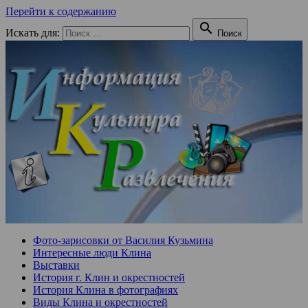
Перейти к содержанию

Искать для:
Поиск
Фото-зарисовки от Василия Кузьмина
Интересные люди Клина
Выставки
История г. Клин и окрестностей
История Клина в фотографиях
Виды Клина и окрестностей