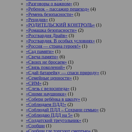
«Разговоры о важном»
(1)
«Ребенок – пассажир пешеход»
(4)
«Ремень безопасности»
(3)
«Рецидив»
(1)
«РОДИТЕЛЬСКИЙ КОНТРОЛЬ»
(1)
«Ромашка безопасности»
(2)
«Росгвардия Драйв»
(3)
«Росгвардия. В особых условиях»
(1)
«Россия — страна героев!»
(1)
«Сад памяти»
(1)
«Свеча памяти»
(6)
«Своих не бросаем»
(1)
«Связь поколений»
(7)
«Сдай батарейку — спаси природу»
(1)
«Семейные ценности»
(1)
«СИМ»
(2)
«Слезь с велосипеда»
(1)
«Сними наушники»
(1)
«Собери ребёнка в школу»
(1)
«Соблюдаем ПДД!»
(2)
«Соблюдай ПДД – Сохрани семью»
(2)
«Соблюдаю ПДД на 5»
(3)
«Солдатский треугольник»
(1)
«Сообщи
(1)
«Сообщи где торгуют смертью»
(3)