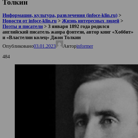
Толкин
Информация, культура, развлечения (infoce-klin.ru)
>
Новости от infoce-klin.ru
>
Жизнь интересных людей
>
Поэты и писатели
>
3 января 1892 года родился
английский писатель жанра фэнтези, автор книг «Хоббит»
и «Властелин колец» Джон Толкин
Опубликовано
03.01.2023
Автор
informer
484