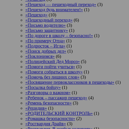
«Пешеход — пешеходный переход»
(3)
«Пешеход будь внимателен!»
(1)
«Пешеход»
(10)
«Пешеходный переход»
(6)
«Письмо водителю»
(3)
«Письмо защитнику»
(1)
«По дороге в школу – безопасно!»
(1)
«По примеру Отца»
(1)
«Подросток ‒ Игла»
(1)
«Поиск добрых дел»
(1)
«Поклонимся»
(6)
«Полицейский Дед Мороз»
(5)
«Помоги пойти учиться»
(1)
«Помоги собраться в школу»
(1)
«Помочь без лишних слов»
(3)
«Посвящение первоклассников в пешеходы»
(1)
«Посылка бойцу»
(1)
«Разговоры о важном»
(1)
«Ребенок – пассажир пешеход»
(4)
«Ремень безопасности»
(3)
«Рецидив»
(1)
«РОДИТЕЛЬСКИЙ КОНТРОЛЬ»
(1)
«Ромашка безопасности»
(2)
«Росгвардия Драйв»
(3)
«Росгвардия. В особых условиях»
(1)