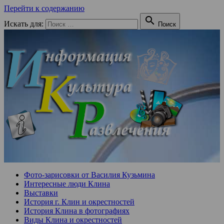
Перейти к содержанию

Искать для:
Поиск
Фото-зарисовки от Василия Кузьмина
Интересные люди Клина
Выставки
История г. Клин и окрестностей
История Клина в фотографиях
Виды Клина и окрестностей