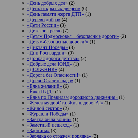
«День добрых дел»
(2)
«День открытых дверей»
(6)
«День памяти жертв ДТП»
(1)
«Дерево добра»
(4)
«Дети России»
(3)
«Детское кресло
(7)
«Детям Подмосковья – безопасные дороги»
(2)
«Детям-безопасные дороги!»
(1)
«Диктант Победы»
(3)
«Дни Росгвардии»
(9)
«Добрая дорога детства»
(2)
«Добрые дела ЮИД»
(1)
«ДОЛЖНИК»
(4)
«Дорога без Опасности!»
(1)
«Древо Сталинграда»
(1)
«Елка желаний»
(6)
«Ёлка ПДД»
(1)
«Елка по Правилам дорожного движения»
(1)
«Железная дорОга. Жизнь дорогА!»
(1)
«Жилой сектор»
(2)
«Журавли Победы»
(1)
«Завтра была война»
(1)
«Заметный пешеход»
(1)
«Зарница»
(3)
«Зарядка со стражем порядка»
(3)