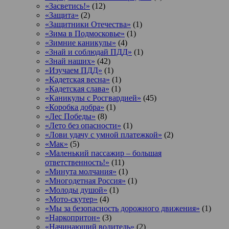
«Засветись!»
(12)
«Защита»
(2)
«Защитники Отечества»
(1)
«Зима в Подмосковье»
(1)
«Зимние каникулы»
(4)
«Знай и соблюдай ПДД»
(1)
«Знай наших»
(42)
«Изучаем ПДД»
(1)
«Кадетская весна»
(1)
«Кадетская слава»
(1)
«Каникулы с Росгвардией»
(45)
«Коробка добра»
(1)
«Лес Победы»
(8)
«Лето без опасности»
(1)
«Лови удачу с умной платежкой»
(2)
«Мак»
(5)
«Маленький пассажир – большая
ответственность!»
(11)
«Минута молчания»
(1)
«Многодетная Россия»
(1)
«Молоды душой»
(1)
«Мото-скутер»
(4)
«Мы за безопасность дорожного движения»
(1)
«Наркопритон»
(3)
«Начинающий водитель»
(2)