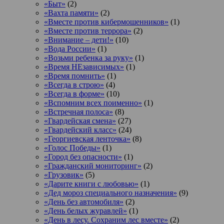
«Быт»
(2)
«Вахта памяти»
(2)
«Вместе против кибермошенников»
(1)
«Вместе против террора»
(2)
«Внимание – дети!»
(10)
«Вода России»
(1)
«Возьми ребенка за руку»
(1)
«Время НЕзависимых»
(1)
«Время помнить»
(1)
«Всегда в строю»
(4)
«Всегда в форме»
(10)
«Вспомним всех поименно»
(1)
«Встречная полоса»
(8)
«Гвардейская смена»
(27)
«Гвардейский класс»
(24)
«Георгиевская ленточка»
(8)
«Голос Победы»
(1)
«Город без опасности»
(1)
«Гражданский мониторинг»
(2)
«Грузовик»
(5)
«Дарите книги с любовью»
(1)
«Дед мороз специального назначения»
(9)
«День без автомобиля»
(2)
«День белых журавлей»
(1)
«День в лесу. Сохраним лес вместе»
(2)