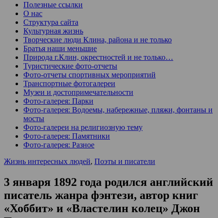
Полезные ссылки
О нас
Структура сайта
Культурная жизнь
Творческие люди Клина, района и не только
Братья наши меньшие
Природа г.Клин, окрестностей и не только…
Туристические фото-отчеты
Фото-отчеты спортивных мероприятий
Транспортные фотогалереи
Музеи и достопримечательности
Фото-галерея: Парки
Фото-галерея: Водоемы, набережные, пляжи, фонтаны и
мосты
Фото-галереи на религиозную тему
Фото-галерея: Памятники
Фото-галерея: Разное
Жизнь интересных людей
,
Поэты и писатели
3 января 1892 года родился английский
писатель жанра фэнтези, автор книг
«Хоббит» и «Властелин колец» Джон