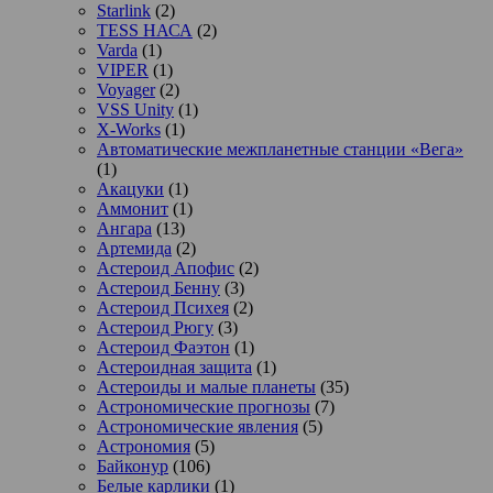
Starlink
(2)
TESS НАСА
(2)
Varda
(1)
VIPER
(1)
Voyager
(2)
VSS Unity
(1)
X-Works
(1)
Автоматические межпланетные станции «Вега»
(1)
Акацуки
(1)
Аммонит
(1)
Ангара
(13)
Артемида
(2)
Астероид Апофис
(2)
Астероид Бенну
(3)
Астероид Психея
(2)
Астероид Рюгу
(3)
Астероид Фаэтон
(1)
Астероидная защита
(1)
Астероиды и малые планеты
(35)
Астрономические прогнозы
(7)
Астрономические явления
(5)
Астрономия
(5)
Байконур
(106)
Белые карлики
(1)