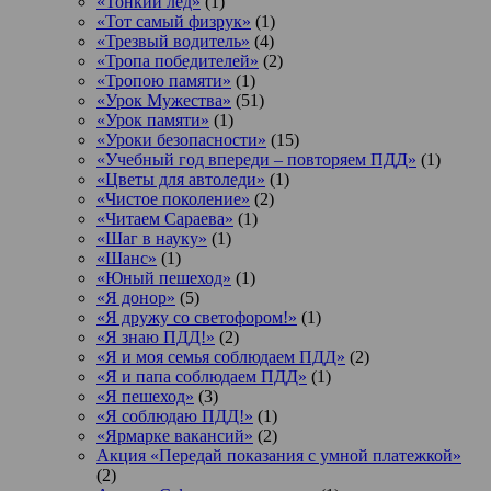
«Тонкий лед»
(1)
«Тот самый физрук»
(1)
«Трезвый водитель»
(4)
«Тропа победителей»
(2)
«Тропою памяти»
(1)
«Урок Мужества»
(51)
«Урок памяти»
(1)
«Уроки безопасности»
(15)
«Учебный год впереди – повторяем ПДД»
(1)
«Цветы для автоледи»
(1)
«Чистое поколение»
(2)
«Читаем Сараева»
(1)
«Шаг в науку»
(1)
«Шанс»
(1)
«Юный пешеход»
(1)
«Я донор»
(5)
«Я дружу со светофором!»
(1)
«Я знаю ПДД!»
(2)
«Я и моя семья соблюдаем ПДД»
(2)
«Я и папа соблюдаем ПДД»
(1)
«Я пешеход»
(3)
«Я соблюдаю ПДД!»
(1)
«Ярмарке вакансий»
(2)
Акция «Передай показания с умной платежкой»
(2)