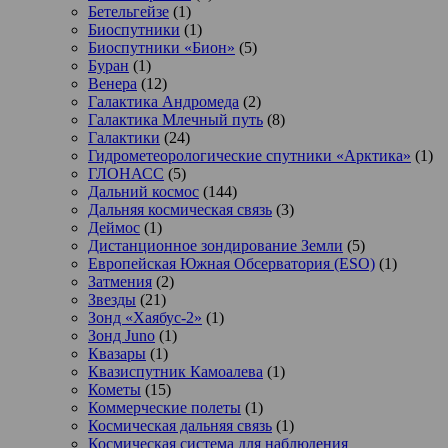
Бетельгейзе
(1)
Биоспутники
(1)
Биоспутники «Бион»
(5)
Буран
(1)
Венера
(12)
Галактика Андромеда
(2)
Галактика Млечный путь
(8)
Галактики
(24)
Гидрометеорологические спутники «Арктика»
(1)
ГЛОНАСС
(5)
Дальний космос
(144)
Дальняя космическая связь
(3)
Деймос
(1)
Дистанционное зондирование Земли
(5)
Европейская Южная Обсерватория (ESO)
(1)
Затмения
(2)
Звезды
(21)
Зонд «Хаябус-2»
(1)
Зонд Juno
(1)
Квазары
(1)
Квазиспутник Камоалева
(1)
Кометы
(15)
Коммерческие полеты
(1)
Космическая дальняя связь
(1)
Космическая система для наблюдения