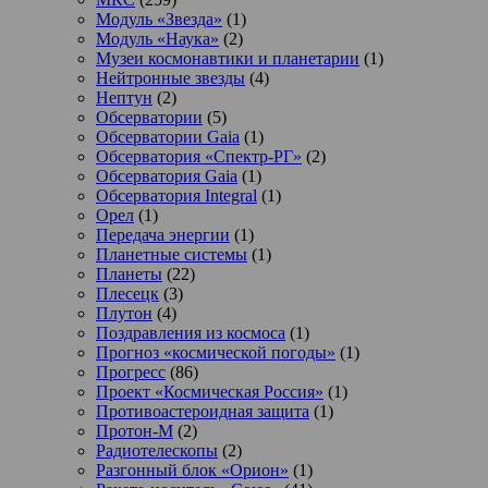
Модуль «Звезда»
(1)
Модуль «Наука»
(2)
Музеи космонавтики и планетарии
(1)
Нейтронные звезды
(4)
Нептун
(2)
Обсерватории
(5)
Обсерватории Gaia
(1)
Обсерватория «Спектр-РГ»
(2)
Обсерватория Gaia
(1)
Обсерватория Integral
(1)
Орел
(1)
Передача энергии
(1)
Планетные системы
(1)
Планеты
(22)
Плесецк
(3)
Плутон
(4)
Поздравления из космоса
(1)
Прогноз «космической погоды»
(1)
Прогресс
(86)
Проект «Космическая Россия»
(1)
Противоастероидная защита
(1)
Протон-М
(2)
Радиотелескопы
(2)
Разгонный блок «Орион»
(1)