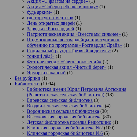
Акция «С флагом на сердце»
(1)
Акция «Собери ребенка в школу»
(1)
будь ярким»
(1)
где торгуют смертью»
(1)
День открытых дверей
(1)
Зарядка с Росгвардией
(1)
Патриотическая акция «Вместе мы сильнее»
(1)
Подмосковные росгвардейцы приступили к
обучению по программе «Росгвардия Драйв»
(1)
Социальный раунд «Трезвый водитель»
(2)
тонкий лёд!»
(1)
Фото-челлендж «Связь поколений»
(2)
Экологическая акция «Чистый берег»
(1)
Ярмарка вакансий
(1)
Без рубрики
(1)
Библиотеки
(1 094)
Библиотека имени Юрия Петровича Артюхина
(Решоткинская сельская библиотека)
(18)
Биревская сельская библиотека
(3)
Воздвиженская сельская библиотека
(4)
Воронинская сельская библиотека
(30)
Высоковская городская библиотека
(80)
Детская библиотека поселка Решоткино
(1)
Клинская городская библиотека №2
(100)
Клинская городская библиотека №6
(5)