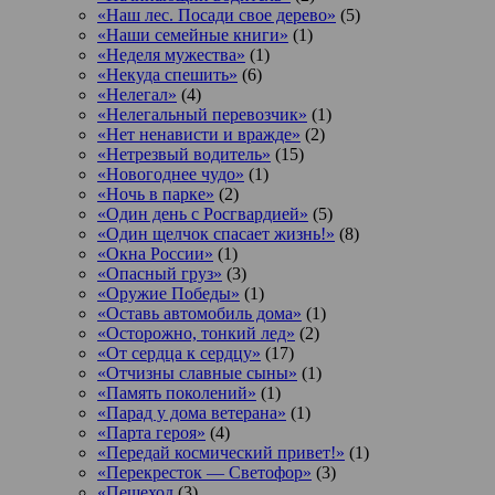
«Наш лес. Посади свое дерево»
(5)
«Наши семейные книги»
(1)
«Неделя мужества»
(1)
«Некуда спешить»
(6)
«Нелегал»
(4)
«Нелегальный перевозчик»
(1)
«Нет ненависти и вражде»
(2)
«Нетрезвый водитель»
(15)
«Новогоднее чудо»
(1)
«Ночь в парке»
(2)
«Один день с Росгвардией»
(5)
«Один щелчок спасает жизнь!»
(8)
«Окна России»
(1)
«Опасный груз»
(3)
«Оружие Победы»
(1)
«Оставь автомобиль дома»
(1)
«Осторожно, тонкий лед»
(2)
«От сердца к сердцу»
(17)
«Отчизны славные сыны»
(1)
«Память поколений»
(1)
«Парад у дома ветерана»
(1)
«Парта героя»
(4)
«Передай космический привет!»
(1)
«Перекресток — Светофор»
(3)
«Пешеход
(3)