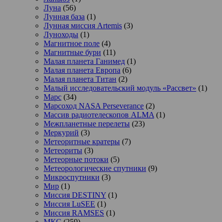
Луна
(56)
Лунная база
(1)
Лунная миссия Artemis
(3)
Луноходы
(1)
Магнитное поле
(4)
Магнитные бури
(11)
Малая планета Ганимед
(1)
Малая планета Европа
(6)
Малая планета Титан
(2)
Малый исследовательский модуль «Рассвет»
(1)
Марс
(34)
Марсоход NASA Perseverance
(2)
Массив радиотелескопов ALMA
(1)
Межпланетные перелеты
(23)
Меркурий
(3)
Метеоритные кратеры
(7)
Метеориты
(3)
Метеорные потоки
(5)
Метеорологические спутники
(9)
Микроспутники
(3)
Мир
(1)
Миссия DESTINY
(1)
Миссия LuSEE
(1)
Миссия RAMSES
(1)
МКС
(259)