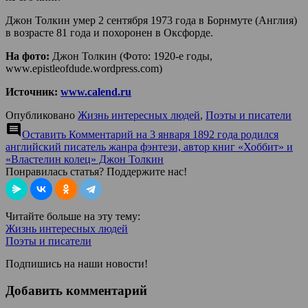
Джон Толкин умер 2 сентября 1973 года в Борнмуте (Англия)
в возрасте 81 года и похоронен в Оксфорде.
На фото:
Джон Толкин (Фото: 1920-е годы,
www.epistleofdude.wordpress.com)
Источник:
www.calend.ru
Опубликовано
Жизнь интересных людей
,
Поэты и писатели
comment
Оставить Комментарий
на 3 января 1892 года родился
английский писатель жанра фэнтези, автор книг «Хоббит» и
«Властелин колец» Джон Толкин
Понравилась статья? Поддержите нас!
Читайте больше на эту тему:
Жизнь интересных людей
Поэты и писатели
Подпишись на наши новости!
Добавить комментарий