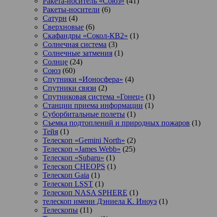
Ракета-носитель «Союз»
(41)
Ракеты-носители
(6)
Сатурн
(4)
Сверхновые
(6)
Скафандры «Сокол-КВ2»
(1)
Солнечная система
(3)
Солнечные затмения
(1)
Солнце
(24)
Союз
(60)
Спутники «Ионосфера»
(4)
Спутники связи
(2)
Спутниковая система «Гонец»
(1)
Станции приема информации
(1)
Суборбитальные полеты
(1)
Съемка подтоплений и природных пожаров
(1)
Тейя
(1)
Телескоп «Gemini North»
(2)
Телескоп «James Webb»
(25)
Телескоп «Subaru»
(1)
Телескоп CHEOPS
(1)
Телескоп Gaia
(1)
Телескоп LSST
(1)
Телескоп NASA SPHERE
(1)
телескоп имени Дэниела К. Иноуэ
(1)
Телескопы
(11)