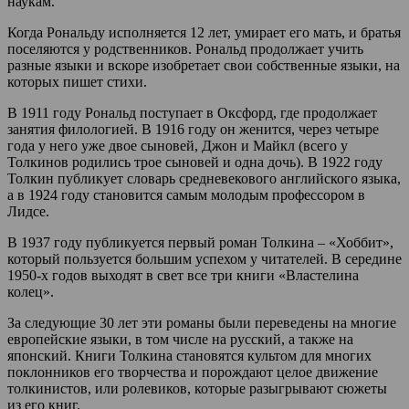
наукам.
Когда Рональду исполняется 12 лет, умирает его мать, и братья
поселяются у родственников. Рональд продолжает учить
разные языки и вскоре изобретает свои собственные языки, на
которых пишет стихи.
В 1911 году Рональд поступает в Оксфорд, где продолжает
занятия филологией. В 1916 году он женится, через четыре
года у него уже двое сыновей, Джон и Майкл (всего у
Толкинов родились трое сыновей и одна дочь). В 1922 году
Толкин публикует словарь средневекового английского языка,
а в 1924 году становится самым молодым профессором в
Лидсе.
В 1937 году публикуется первый роман Толкина – «Хоббит»,
который пользуется большим успехом у читателей. В середине
1950-х годов выходят в свет все три книги «Властелина
колец».
За следующие 30 лет эти романы были переведены на многие
европейские языки, в том числе на русский, а также на
японский. Книги Толкина становятся культом для многих
поклонников его творчества и порождают целое движение
толкинистов, или ролевиков, которые разыгрывают сюжеты
из его книг.