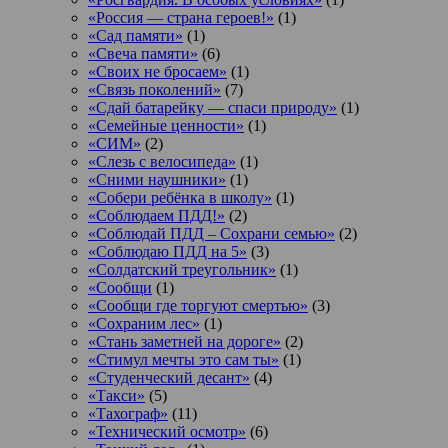
«Россия — страна героев!»
(1)
«Сад памяти»
(1)
«Свеча памяти»
(6)
«Своих не бросаем»
(1)
«Связь поколений»
(7)
«Сдай батарейку — спаси природу»
(1)
«Семейные ценности»
(1)
«СИМ»
(2)
«Слезь с велосипеда»
(1)
«Сними наушники»
(1)
«Собери ребёнка в школу»
(1)
«Соблюдаем ПДД!»
(2)
«Соблюдай ПДД – Сохрани семью»
(2)
«Соблюдаю ПДД на 5»
(3)
«Солдатский треугольник»
(1)
«Сообщи
(1)
«Сообщи где торгуют смертью»
(3)
«Сохраним лес»
(1)
«Стань заметней на дороге»
(2)
«Стимул мечты это сам ты»
(1)
«Студенческий десант»
(4)
«Такси»
(5)
«Тахограф»
(11)
«Технический осмотр»
(6)