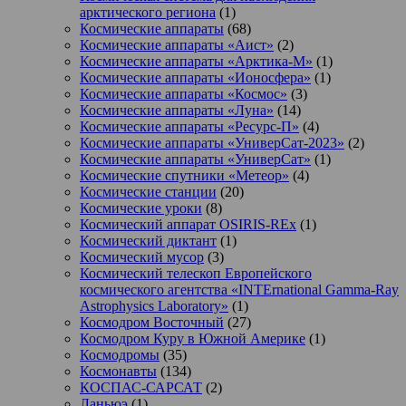
арктического региона
(1)
Космические аппараты
(68)
Космические аппараты «Аист»
(2)
Космические аппараты «Арктика-М»
(1)
Космические аппараты «Ионосфера»
(1)
Космические аппараты «Космос»
(3)
Космические аппараты «Луна»
(14)
Космические аппараты «Ресурс-П»
(4)
Космические аппараты «УниверСат-2023»
(2)
Космические аппараты «УниверСат»
(1)
Космические спутники «Метеор»
(4)
Космические станции
(20)
Космические уроки
(8)
Космический аппарат OSIRIS-REx
(1)
Космический диктант
(1)
Космический мусор
(3)
Космический телескоп Европейского
космического агентства «INTErnational Gamma-Ray
Astrophysics Laboratory»
(1)
Космодром Восточный
(27)
Космодром Куру в Южной Америке
(1)
Космодромы
(35)
Космонавты
(134)
КОСПАС-САРСАТ
(2)
Ланьюэ
(1)