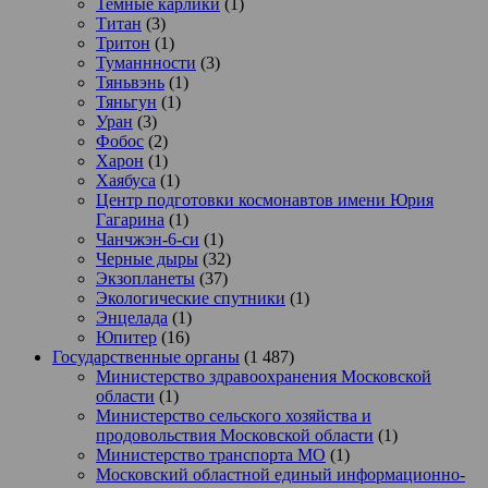
Темные карлики
(1)
Титан
(3)
Тритон
(1)
Туманнности
(3)
Тяньвэнь
(1)
Тяньгун
(1)
Уран
(3)
Фобос
(2)
Харон
(1)
Хаябуса
(1)
Центр подготовки космонавтов имени Юрия
Гагарина
(1)
Чанчжэн-6-си
(1)
Черные дыры
(32)
Экзопланеты
(37)
Экологические спутники
(1)
Энцелада
(1)
Юпитер
(16)
Государственные органы
(1 487)
Министерство здравоохранения Московской
области
(1)
Министерство сельского хозяйства и
продовольствия Московской области
(1)
Министерство транспорта МО
(1)
Московский областной единый информационно-