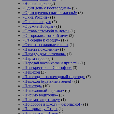
«Ночь в парке»
(2)
«Один день с Росгвардией»
(5)
«Один щелчок спасает жизнь!»
(8)
«Окна России»
(1)
«Опасный груз»
(3)
«Оружие Победы»
(1)
«Оставь автомобиль дома»
(1)
«Осторожно, тонкий лед»
(2)
«От сердца к сердцу»
(17)
«Отчизны славные сыны»
(1)
«Память поколений»
(1)
«Парад у дома ветерана»
(1)
«Парта героя»
(4)
«Передай космический привет!»
(1)
«Перекресток — Светофор»
(3)
«Пешеход
(3)
«Пешеход — пешеходный переход»
(3)
«Пешеход будь внимателен!»
(1)
«Пешеход»
(10)
«Пешеходный переход»
(6)
«Письмо водителю»
(3)
«Письмо защитнику»
(1)
«По дороге в школу – безопасно!»
(1)
«По примеру Отца»
(1)
«Подросток ‒ Игла»
(1)