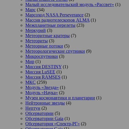
Малый исследовательский модуль «Рассвет»
(1)
Марс
(34)
Марсоход NASA Perseverance
(2)
Массив радиотелескопов ALMA
(1)
Межпланетные перелеты
(23)
Меркурий
(3)
Метеоритные кратеры
(7)
Метеориты
(3)
Метеорные потоки
(5)
Метеорологические спутники
(9)
Микроспутники
(3)
Мир
(1)
Миссия DESTINY
(1)
Миссия LuSEE
(1)
Миссия RAMSES
(1)
МКС
(259)
Модуль «Звезда»
(1)
Модуль «Наука»
(2)
Музеи космонавтики и планетарии
(1)
Нейтронные звезды
(4)
Нептун
(2)
Обсерватории
(5)
Обсерватории Gaia
(1)
Обсерватория «Спектр-РГ»
(2)
Обсерватория Gaia
(1)