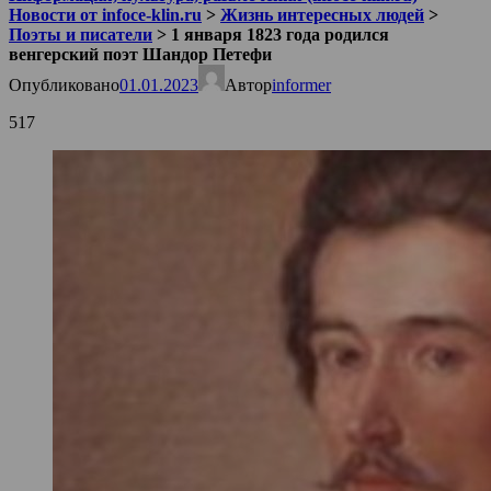
Новости от infoce-klin.ru
>
Жизнь интересных людей
>
Поэты и писатели
>
1 января 1823 года родился
венгерский поэт Шандор Петефи
Опубликовано
01.01.2023
Автор
informer
517