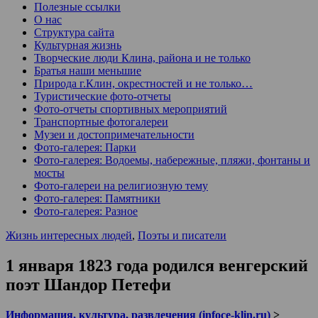
Полезные ссылки
О нас
Структура сайта
Культурная жизнь
Творческие люди Клина, района и не только
Братья наши меньшие
Природа г.Клин, окрестностей и не только…
Туристические фото-отчеты
Фото-отчеты спортивных мероприятий
Транспортные фотогалереи
Музеи и достопримечательности
Фото-галерея: Парки
Фото-галерея: Водоемы, набережные, пляжи, фонтаны и
мосты
Фото-галереи на религиозную тему
Фото-галерея: Памятники
Фото-галерея: Разное
Жизнь интересных людей
,
Поэты и писатели
1 января 1823 года родился венгерский
поэт Шандор Петефи
Информация, культура, развлечения (infoce-klin.ru)
>