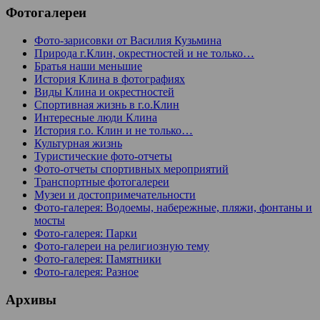
Фотогалереи
Фото-зарисовки от Василия Кузьмина
Природа г.Клин, окрестностей и не только…
Братья наши меньшие
История Клина в фотографиях
Виды Клина и окрестностей
Спортивная жизнь в г.о.Клин
Интересные люди Клина
История г.о. Клин и не только…
Культурная жизнь
Туристические фото-отчеты
Фото-отчеты спортивных мероприятий
Транспортные фотогалереи
Музеи и достопримечательности
Фото-галерея: Водоемы, набережные, пляжи, фонтаны и
мосты
Фото-галерея: Парки
Фото-галереи на религиозную тему
Фото-галерея: Памятники
Фото-галерея: Разное
Архивы