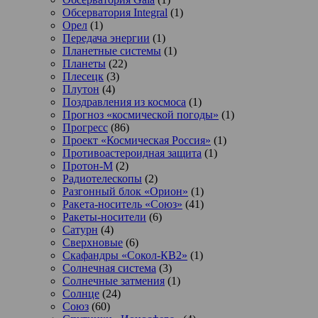
Обсерватория Integral
(1)
Орел
(1)
Передача энергии
(1)
Планетные системы
(1)
Планеты
(22)
Плесецк
(3)
Плутон
(4)
Поздравления из космоса
(1)
Прогноз «космической погоды»
(1)
Прогресс
(86)
Проект «Космическая Россия»
(1)
Противоастероидная защита
(1)
Протон-М
(2)
Радиотелескопы
(2)
Разгонный блок «Орион»
(1)
Ракета-носитель «Союз»
(41)
Ракеты-носители
(6)
Сатурн
(4)
Сверхновые
(6)
Скафандры «Сокол-КВ2»
(1)
Солнечная система
(3)
Солнечные затмения
(1)
Солнце
(24)
Союз
(60)