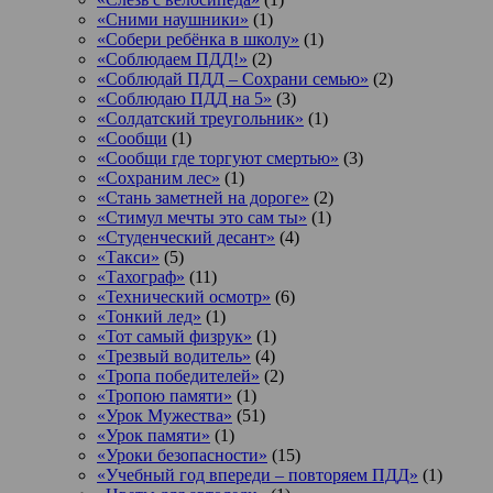
«Сними наушники»
(1)
«Собери ребёнка в школу»
(1)
«Соблюдаем ПДД!»
(2)
«Соблюдай ПДД – Сохрани семью»
(2)
«Соблюдаю ПДД на 5»
(3)
«Солдатский треугольник»
(1)
«Сообщи
(1)
«Сообщи где торгуют смертью»
(3)
«Сохраним лес»
(1)
«Стань заметней на дороге»
(2)
«Стимул мечты это сам ты»
(1)
«Студенческий десант»
(4)
«Такси»
(5)
«Тахограф»
(11)
«Технический осмотр»
(6)
«Тонкий лед»
(1)
«Тот самый физрук»
(1)
«Трезвый водитель»
(4)
«Тропа победителей»
(2)
«Тропою памяти»
(1)
«Урок Мужества»
(51)
«Урок памяти»
(1)
«Уроки безопасности»
(15)
«Учебный год впереди – повторяем ПДД»
(1)