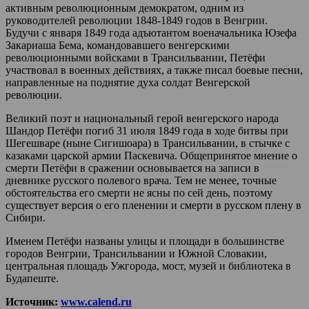
активным революционным демократом, одним из
руководителей революции 1848-1849 годов в Венгрии.
Будучи с января 1849 года адъютантом военачальника Юзефа
Закариаша Бема, командовавшего венгерскими
революционными войсками в Трансильвании, Петёфи
участвовал в военных действиях, а также писал боевые песни,
направленные на поднятие духа солдат Венгерской
революции.
Великий поэт и национальный герой венгерского народа
Шандор Петёфи погиб 31 июля 1849 года в ходе битвы при
Шегешваре (ныне Сигишоара) в Трансильвании, в стычке с
казаками царской армии Паскевича. Общепринятое мнение о
смерти Петёфи в сражении основывается на записи в
дневнике русского полевого врача. Тем не менее, точные
обстоятельства его смерти не ясны по сей день, поэтому
существует версия о его пленении и смерти в русском плену в
Сибири.
Именем Петёфи названы улицы и площади в большинстве
городов Венгрии, Трансильвании и Южной Словакии,
центральная площадь Ужгорода, мост, музей и библиотека в
Будапеште.
Источник:
www.calend.ru