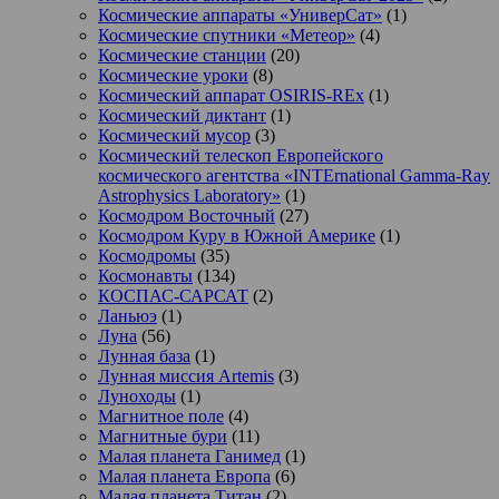
Космические аппараты «УниверСат»
(1)
Космические спутники «Метеор»
(4)
Космические станции
(20)
Космические уроки
(8)
Космический аппарат OSIRIS-REx
(1)
Космический диктант
(1)
Космический мусор
(3)
Космический телескоп Европейского
космического агентства «INTErnational Gamma-Ray
Astrophysics Laboratory»
(1)
Космодром Восточный
(27)
Космодром Куру в Южной Америке
(1)
Космодромы
(35)
Космонавты
(134)
КОСПАС-САРСАТ
(2)
Ланьюэ
(1)
Луна
(56)
Лунная база
(1)
Лунная миссия Artemis
(3)
Луноходы
(1)
Магнитное поле
(4)
Магнитные бури
(11)
Малая планета Ганимед
(1)
Малая планета Европа
(6)
Малая планета Титан
(2)