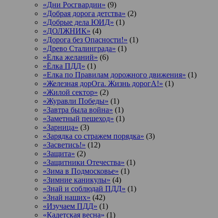
«Дни Росгвардии»
(9)
«Добрая дорога детства»
(2)
«Добрые дела ЮИД»
(1)
«ДОЛЖНИК»
(4)
«Дорога без Опасности!»
(1)
«Древо Сталинграда»
(1)
«Елка желаний»
(6)
«Ёлка ПДД»
(1)
«Елка по Правилам дорожного движения»
(1)
«Железная дорОга. Жизнь дорогА!»
(1)
«Жилой сектор»
(2)
«Журавли Победы»
(1)
«Завтра была война»
(1)
«Заметный пешеход»
(1)
«Зарница»
(3)
«Зарядка со стражем порядка»
(3)
«Засветись!»
(12)
«Защита»
(2)
«Защитники Отечества»
(1)
«Зима в Подмосковье»
(1)
«Зимние каникулы»
(4)
«Знай и соблюдай ПДД»
(1)
«Знай наших»
(42)
«Изучаем ПДД»
(1)
«Кадетская весна»
(1)