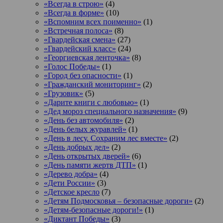
«Всегда в строю»
(4)
«Всегда в форме»
(10)
«Вспомним всех поименно»
(1)
«Встречная полоса»
(8)
«Гвардейская смена»
(27)
«Гвардейский класс»
(24)
«Георгиевская ленточка»
(8)
«Голос Победы»
(1)
«Город без опасности»
(1)
«Гражданский мониторинг»
(2)
«Грузовик»
(5)
«Дарите книги с любовью»
(1)
«Дед мороз специального назначения»
(9)
«День без автомобиля»
(2)
«День белых журавлей»
(1)
«День в лесу. Сохраним лес вместе»
(2)
«День добрых дел»
(2)
«День открытых дверей»
(6)
«День памяти жертв ДТП»
(1)
«Дерево добра»
(4)
«Дети России»
(3)
«Детское кресло
(7)
«Детям Подмосковья – безопасные дороги»
(2)
«Детям-безопасные дороги!»
(1)
«Диктант Победы»
(3)