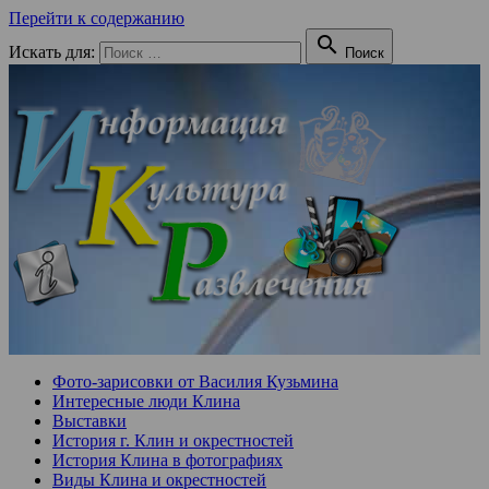
Перейти к содержанию

Искать для:
Поиск
Фото-зарисовки от Василия Кузьмина
Интересные люди Клина
Выставки
История г. Клин и окрестностей
История Клина в фотографиях
Виды Клина и окрестностей