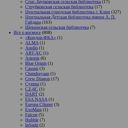
Спас-Заулковская сельская библиотека
(17)
Струбковская сельская библиотека
(17)
Центральная городская библиотека г. Клин
(327)
Центральная Детская библиотека имени А. П.
Гайдара
(163)
Щекинская сельская библиотека
(7)
Все о космосе
(808)
«Кондор-ФКА»
(1)
ALMA
(1)
Apollo
(1)
ART-XC
(1)
Artemis
(6)
Blue Origin
(1)
Cassini
(3)
Chandrayaan
(1)
Crew Dragon
(17)
Cygnus
(1)
CZ-6C
(1)
DART
(2)
ESA NASA
(1)
Europa Clipper
(3)
ExoMars
(1)
Falcon
(5)
Hubble
(7)
InSight
(2)