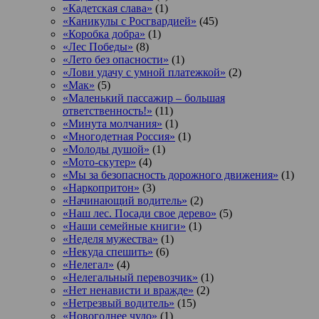
«Кадетская слава»
(1)
«Каникулы с Росгвардией»
(45)
«Коробка добра»
(1)
«Лес Победы»
(8)
«Лето без опасности»
(1)
«Лови удачу с умной платежкой»
(2)
«Мак»
(5)
«Маленький пассажир – большая
ответственность!»
(11)
«Минута молчания»
(1)
«Многодетная Россия»
(1)
«Молоды душой»
(1)
«Мото-скутер»
(4)
«Мы за безопасность дорожного движения»
(1)
«Наркопритон»
(3)
«Начинающий водитель»
(2)
«Наш лес. Посади свое дерево»
(5)
«Наши семейные книги»
(1)
«Неделя мужества»
(1)
«Некуда спешить»
(6)
«Нелегал»
(4)
«Нелегальный перевозчик»
(1)
«Нет ненависти и вражде»
(2)
«Нетрезвый водитель»
(15)
«Новогоднее чудо»
(1)