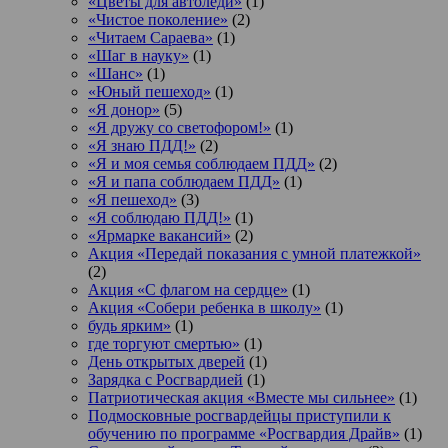
«Цветы для автоледи»
(1)
«Чистое поколение»
(2)
«Читаем Сараева»
(1)
«Шаг в науку»
(1)
«Шанс»
(1)
«Юный пешеход»
(1)
«Я донор»
(5)
«Я дружу со светофором!»
(1)
«Я знаю ПДД!»
(2)
«Я и моя семья соблюдаем ПДД»
(2)
«Я и папа соблюдаем ПДД»
(1)
«Я пешеход»
(3)
«Я соблюдаю ПДД!»
(1)
«Ярмарке вакансий»
(2)
Акция «Передай показания с умной платежкой»
(2)
Акция «С флагом на сердце»
(1)
Акция «Собери ребенка в школу»
(1)
будь ярким»
(1)
где торгуют смертью»
(1)
День открытых дверей
(1)
Зарядка с Росгвардией
(1)
Патриотическая акция «Вместе мы сильнее»
(1)
Подмосковные росгвардейцы приступили к
обучению по программе «Росгвардия Драйв»
(1)