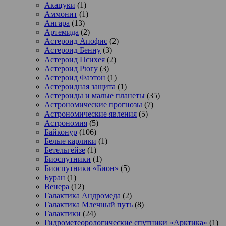
Акацуки
(1)
Аммонит
(1)
Ангара
(13)
Артемида
(2)
Астероид Апофис
(2)
Астероид Бенну
(3)
Астероид Психея
(2)
Астероид Рюгу
(3)
Астероид Фаэтон
(1)
Астероидная защита
(1)
Астероиды и малые планеты
(35)
Астрономические прогнозы
(7)
Астрономические явления
(5)
Астрономия
(5)
Байконур
(106)
Белые карлики
(1)
Бетельгейзе
(1)
Биоспутники
(1)
Биоспутники «Бион»
(5)
Буран
(1)
Венера
(12)
Галактика Андромеда
(2)
Галактика Млечный путь
(8)
Галактики
(24)
Гидрометеорологические спутники «Арктика»
(1)