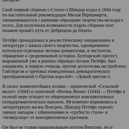
Свой первый сборник («Стихи») Шандор издал в 1844 году
по настоятельной рекомендации Михая Вёрёшмарти,
ознакомившегося с ранними образцами творчества молодого
поэта. Для получения возможности издать сборник поэт
пешком прошёл путь от Дебрецена до Пешта.
Петёфи принадлежал к реалистическому направлению в
литературе с начала своего творчества, одновременно
используя отдельные мотивы романтизма, в частности,
обращение к средневековой истории. Бунтарский протест,
выраженный уже в ранних образцах поэзии Петёфи, был
направлен, в первую очередь, против деспотизма австрийских
Габсбургов и требовал немедленных демократических
преобразований («Против королей», «Дикий цветок»).
В своих знаменитейших поэмах – иронической «Сельский
молот» (1844) и сказочной «Витязь Янош» (1844) — Петёфи в
полной мере отходит от общепринятых консервативных
псевдоромантических канонов. Мгновенно ворвавшись в
литературную жизнь Венгрии, Шандор Петёфи перенёс
лавину нападок с обвинениями в «грубости стиля» и
«безвкусице» от консервативных критиков.
Он был не только национальным поэтом Венгрии, но и