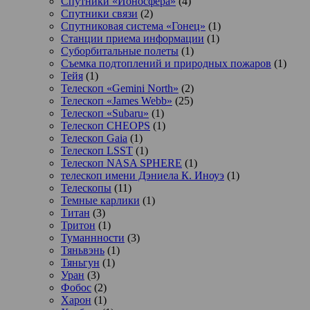
Спутники «Ионосфера»
(4)
Спутники связи
(2)
Спутниковая система «Гонец»
(1)
Станции приема информации
(1)
Суборбитальные полеты
(1)
Съемка подтоплений и природных пожаров
(1)
Тейя
(1)
Телескоп «Gemini North»
(2)
Телескоп «James Webb»
(25)
Телескоп «Subaru»
(1)
Телескоп CHEOPS
(1)
Телескоп Gaia
(1)
Телескоп LSST
(1)
Телескоп NASA SPHERE
(1)
телескоп имени Дэниела К. Иноуэ
(1)
Телескопы
(11)
Темные карлики
(1)
Титан
(3)
Тритон
(1)
Туманнности
(3)
Тяньвэнь
(1)
Тяньгун
(1)
Уран
(3)
Фобос
(2)
Харон
(1)