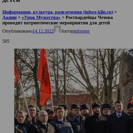
Информация, культура, развлечения (infoce-klin.ru)
>
Акции
>
«Урок Мужества»
>
Росгвардейцы Чехова
проводят патриотические мероприятия для детей
Опубликовано
14.12.2022
Автор
informer
505