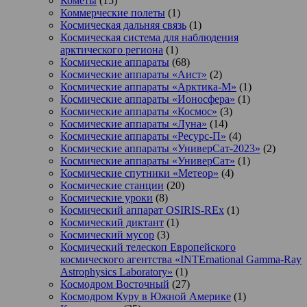
Кометы
(15)
Коммерческие полеты
(1)
Космическая дальняя связь
(1)
Космическая система для наблюдения
арктического региона
(1)
Космические аппараты
(68)
Космические аппараты «Аист»
(2)
Космические аппараты «Арктика-М»
(1)
Космические аппараты «Ионосфера»
(1)
Космические аппараты «Космос»
(3)
Космические аппараты «Луна»
(14)
Космические аппараты «Ресурс-П»
(4)
Космические аппараты «УниверСат-2023»
(2)
Космические аппараты «УниверСат»
(1)
Космические спутники «Метеор»
(4)
Космические станции
(20)
Космические уроки
(8)
Космический аппарат OSIRIS-REx
(1)
Космический диктант
(1)
Космический мусор
(3)
Космический телескоп Европейского
космического агентства «INTErnational Gamma-Ray
Astrophysics Laboratory»
(1)
Космодром Восточный
(27)
Космодром Куру в Южной Америке
(1)