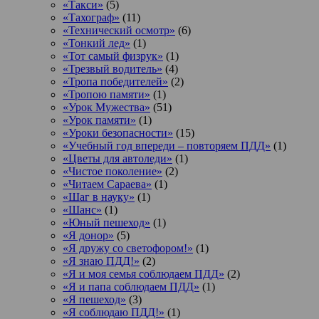
«Такси»
(5)
«Тахограф»
(11)
«Технический осмотр»
(6)
«Тонкий лед»
(1)
«Тот самый физрук»
(1)
«Трезвый водитель»
(4)
«Тропа победителей»
(2)
«Тропою памяти»
(1)
«Урок Мужества»
(51)
«Урок памяти»
(1)
«Уроки безопасности»
(15)
«Учебный год впереди – повторяем ПДД»
(1)
«Цветы для автоледи»
(1)
«Чистое поколение»
(2)
«Читаем Сараева»
(1)
«Шаг в науку»
(1)
«Шанс»
(1)
«Юный пешеход»
(1)
«Я донор»
(5)
«Я дружу со светофором!»
(1)
«Я знаю ПДД!»
(2)
«Я и моя семья соблюдаем ПДД»
(2)
«Я и папа соблюдаем ПДД»
(1)
«Я пешеход»
(3)
«Я соблюдаю ПДД!»
(1)