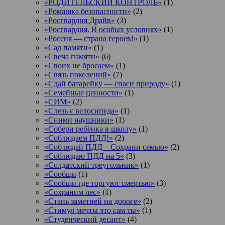
«РОДИТЕЛЬСКИЙ КОНТРОЛЬ»
(1)
«Ромашка безопасности»
(2)
«Росгвардия Драйв»
(3)
«Росгвардия. В особых условиях»
(1)
«Россия — страна героев!»
(1)
«Сад памяти»
(1)
«Свеча памяти»
(6)
«Своих не бросаем»
(1)
«Связь поколений»
(7)
«Сдай батарейку — спаси природу»
(1)
«Семейные ценности»
(1)
«СИМ»
(2)
«Слезь с велосипеда»
(1)
«Сними наушники»
(1)
«Собери ребёнка в школу»
(1)
«Соблюдаем ПДД!»
(2)
«Соблюдай ПДД – Сохрани семью»
(2)
«Соблюдаю ПДД на 5»
(3)
«Солдатский треугольник»
(1)
«Сообщи
(1)
«Сообщи где торгуют смертью»
(3)
«Сохраним лес»
(1)
«Стань заметней на дороге»
(2)
«Стимул мечты это сам ты»
(1)
«Студенческий десант»
(4)