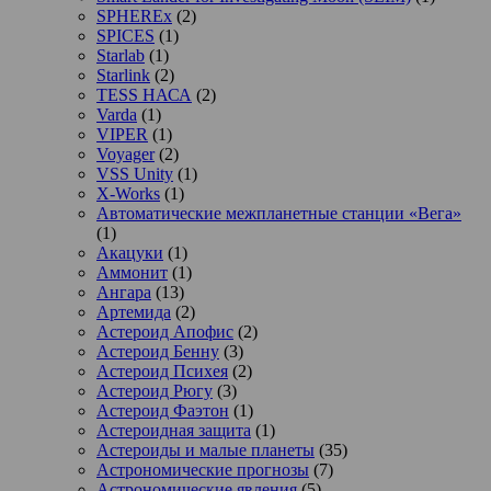
SPHEREx
(2)
SPICES
(1)
Starlab
(1)
Starlink
(2)
TESS НАСА
(2)
Varda
(1)
VIPER
(1)
Voyager
(2)
VSS Unity
(1)
X-Works
(1)
Автоматические межпланетные станции «Вега»
(1)
Акацуки
(1)
Аммонит
(1)
Ангара
(13)
Артемида
(2)
Астероид Апофис
(2)
Астероид Бенну
(3)
Астероид Психея
(2)
Астероид Рюгу
(3)
Астероид Фаэтон
(1)
Астероидная защита
(1)
Астероиды и малые планеты
(35)
Астрономические прогнозы
(7)
Астрономические явления
(5)