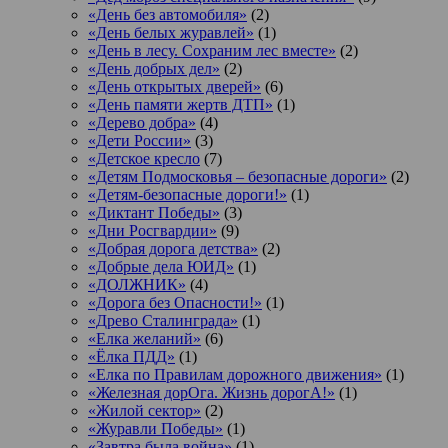
«День без автомобиля»
(2)
«День белых журавлей»
(1)
«День в лесу. Сохраним лес вместе»
(2)
«День добрых дел»
(2)
«День открытых дверей»
(6)
«День памяти жертв ДТП»
(1)
«Дерево добра»
(4)
«Дети России»
(3)
«Детское кресло
(7)
«Детям Подмосковья – безопасные дороги»
(2)
«Детям-безопасные дороги!»
(1)
«Диктант Победы»
(3)
«Дни Росгвардии»
(9)
«Добрая дорога детства»
(2)
«Добрые дела ЮИД»
(1)
«ДОЛЖНИК»
(4)
«Дорога без Опасности!»
(1)
«Древо Сталинграда»
(1)
«Елка желаний»
(6)
«Ёлка ПДД»
(1)
«Елка по Правилам дорожного движения»
(1)
«Железная дорОга. Жизнь дорогА!»
(1)
«Жилой сектор»
(2)
«Журавли Победы»
(1)
«Завтра была война»
(1)