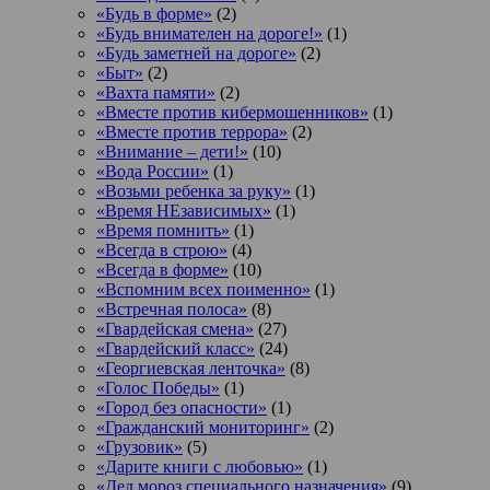
«Будь в форме»
(2)
«Будь внимателен на дороге!»
(1)
«Будь заметней на дороге»
(2)
«Быт»
(2)
«Вахта памяти»
(2)
«Вместе против кибермошенников»
(1)
«Вместе против террора»
(2)
«Внимание – дети!»
(10)
«Вода России»
(1)
«Возьми ребенка за руку»
(1)
«Время НЕзависимых»
(1)
«Время помнить»
(1)
«Всегда в строю»
(4)
«Всегда в форме»
(10)
«Вспомним всех поименно»
(1)
«Встречная полоса»
(8)
«Гвардейская смена»
(27)
«Гвардейский класс»
(24)
«Георгиевская ленточка»
(8)
«Голос Победы»
(1)
«Город без опасности»
(1)
«Гражданский мониторинг»
(2)
«Грузовик»
(5)
«Дарите книги с любовью»
(1)
«Дед мороз специального назначения»
(9)