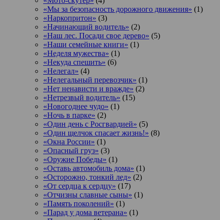
«Мото-скутер»
(4)
«Мы за безопасность дорожного движения»
(1)
«Наркопритон»
(3)
«Начинающий водитель»
(2)
«Наш лес. Посади свое дерево»
(5)
«Наши семейные книги»
(1)
«Неделя мужества»
(1)
«Некуда спешить»
(6)
«Нелегал»
(4)
«Нелегальный перевозчик»
(1)
«Нет ненависти и вражде»
(2)
«Нетрезвый водитель»
(15)
«Новогоднее чудо»
(1)
«Ночь в парке»
(2)
«Один день с Росгвардией»
(5)
«Один щелчок спасает жизнь!»
(8)
«Окна России»
(1)
«Опасный груз»
(3)
«Оружие Победы»
(1)
«Оставь автомобиль дома»
(1)
«Осторожно, тонкий лед»
(2)
«От сердца к сердцу»
(17)
«Отчизны славные сыны»
(1)
«Память поколений»
(1)
«Парад у дома ветерана»
(1)