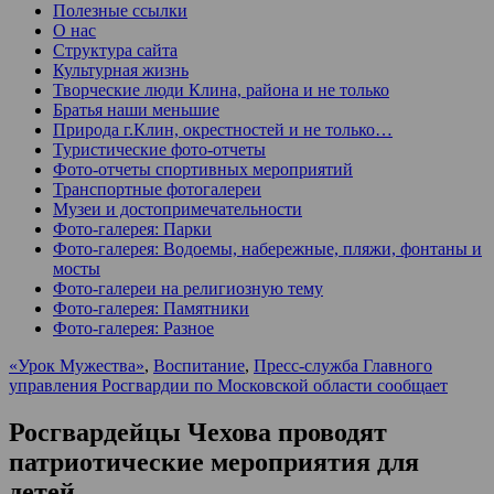
Полезные ссылки
О нас
Структура сайта
Культурная жизнь
Творческие люди Клина, района и не только
Братья наши меньшие
Природа г.Клин, окрестностей и не только…
Туристические фото-отчеты
Фото-отчеты спортивных мероприятий
Транспортные фотогалереи
Музеи и достопримечательности
Фото-галерея: Парки
Фото-галерея: Водоемы, набережные, пляжи, фонтаны и
мосты
Фото-галереи на религиозную тему
Фото-галерея: Памятники
Фото-галерея: Разное
«Урок Мужества»
,
Воспитание
,
Пресс-служба Главного
управления Росгвардии по Московской области сообщает
Росгвардейцы Чехова проводят
патриотические мероприятия для
детей