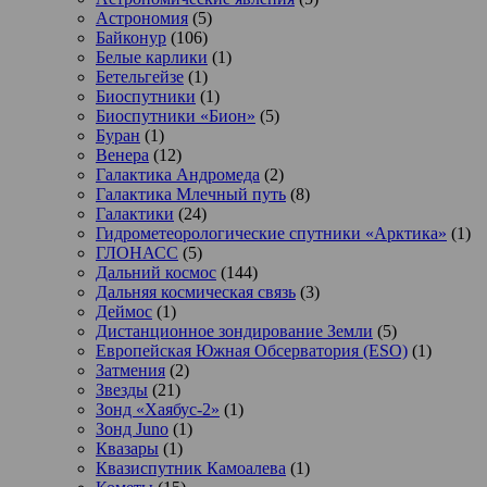
Астрономия
(5)
Байконур
(106)
Белые карлики
(1)
Бетельгейзе
(1)
Биоспутники
(1)
Биоспутники «Бион»
(5)
Буран
(1)
Венера
(12)
Галактика Андромеда
(2)
Галактика Млечный путь
(8)
Галактики
(24)
Гидрометеорологические спутники «Арктика»
(1)
ГЛОНАСС
(5)
Дальний космос
(144)
Дальняя космическая связь
(3)
Деймос
(1)
Дистанционное зондирование Земли
(5)
Европейская Южная Обсерватория (ESO)
(1)
Затмения
(2)
Звезды
(21)
Зонд «Хаябус-2»
(1)
Зонд Juno
(1)
Квазары
(1)
Квазиспутник Камоалева
(1)