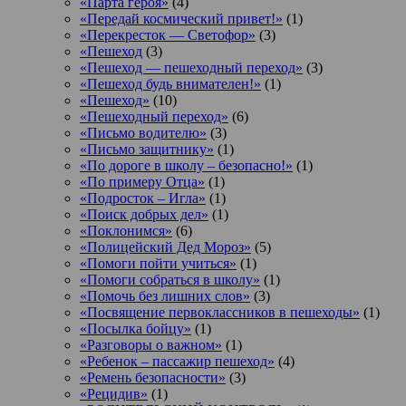
«Парта героя»
(4)
«Передай космический привет!»
(1)
«Перекресток — Светофор»
(3)
«Пешеход
(3)
«Пешеход — пешеходный переход»
(3)
«Пешеход будь внимателен!»
(1)
«Пешеход»
(10)
«Пешеходный переход»
(6)
«Письмо водителю»
(3)
«Письмо защитнику»
(1)
«По дороге в школу – безопасно!»
(1)
«По примеру Отца»
(1)
«Подросток ‒ Игла»
(1)
«Поиск добрых дел»
(1)
«Поклонимся»
(6)
«Полицейский Дед Мороз»
(5)
«Помоги пойти учиться»
(1)
«Помоги собраться в школу»
(1)
«Помочь без лишних слов»
(3)
«Посвящение первоклассников в пешеходы»
(1)
«Посылка бойцу»
(1)
«Разговоры о важном»
(1)
«Ребенок – пассажир пешеход»
(4)
«Ремень безопасности»
(3)
«Рецидив»
(1)