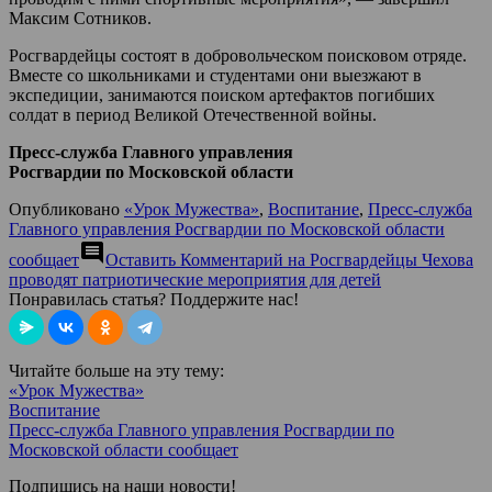
Максим Сотников.
Росгвардейцы состоят в добровольческом поисковом отряде.
Вместе со школьниками и студентами они выезжают в
экспедиции, занимаются поиском артефактов погибших
солдат в период Великой Отечественной войны.
Пресс-служба Главного управления
Росгвардии по Московской области
Опубликовано
«Урок Мужества»
,
Воспитание
,
Пресс-служба
Главного управления Росгвардии по Московской области
comment
сообщает
Оставить Комментарий
на Росгвардейцы Чехова
проводят патриотические мероприятия для детей
Понравилась статья? Поддержите нас!
Читайте больше на эту тему:
«Урок Мужества»
Воспитание
Пресс-служба Главного управления Росгвардии по
Московской области сообщает
Подпишись на наши новости!