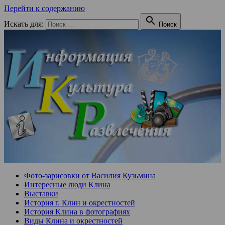
Перейти к содержанию

Искать для:
Поиск
Фото-зарисовки от Василия Кузьмина
Интересные люди Клина
Выставки
История г. Клин и окрестностей
История Клина в фотографиях
Виды Клина и окрестностей