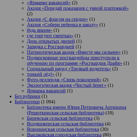
«Ярмарке вакансий»
(2)
Акция «Передай показания с умной платежкой»
(2)
Акция «С флагом на сердце»
(1)
Акция «Собери ребенка в школу»
(1)
будь ярким»
(1)
где торгуют смертью»
(1)
День открытых дверей
(1)
Зарядка с Росгвардией
(1)
Патриотическая акция «Вместе мы сильнее»
(1)
Подмосковные росгвардейцы приступили к
обучению по программе «Росгвардия Драйв»
(1)
Социальный раунд «Трезвый водитель»
(2)
тонкий лёд!»
(1)
Фото-челлендж «Связь поколений»
(2)
Экологическая акция «Чистый берег»
(1)
Ярмарка вакансий
(1)
Без рубрики
(1)
Библиотеки
(1 094)
Библиотека имени Юрия Петровича Артюхина
(Решоткинская сельская библиотека)
(18)
Биревская сельская библиотека
(3)
Воздвиженская сельская библиотека
(4)
Воронинская сельская библиотека
(30)
Высоковская городская библиотека
(80)