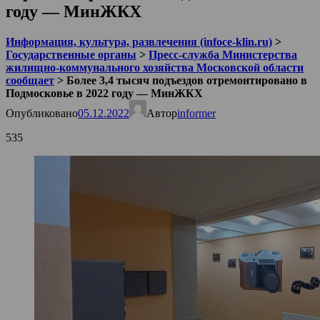
году — МинЖКХ
Информация, культура, развлечения (infoce-klin.ru)
>
Государственные органы
>
Пресс-служба Министерства
жилищно-коммунального хозяйства Московской области
сообщает
>
Более 3,4 тысяч подъездов отремонтировано в
Подмосковье в 2022 году — МинЖКХ
Опубликовано
05.12.2022
Автор
informer
535