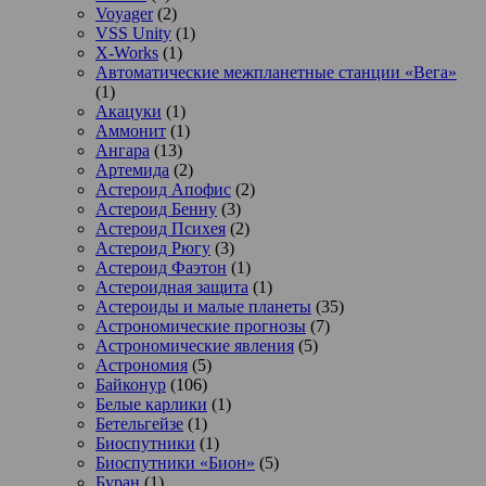
Voyager
(2)
VSS Unity
(1)
X-Works
(1)
Автоматические межпланетные станции «Вега»
(1)
Акацуки
(1)
Аммонит
(1)
Ангара
(13)
Артемида
(2)
Астероид Апофис
(2)
Астероид Бенну
(3)
Астероид Психея
(2)
Астероид Рюгу
(3)
Астероид Фаэтон
(1)
Астероидная защита
(1)
Астероиды и малые планеты
(35)
Астрономические прогнозы
(7)
Астрономические явления
(5)
Астрономия
(5)
Байконур
(106)
Белые карлики
(1)
Бетельгейзе
(1)
Биоспутники
(1)
Биоспутники «Бион»
(5)
Буран
(1)