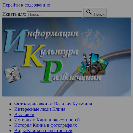
Перейти к содержанию

Искать для:
Поиск
Фото-зарисовки от Василия Кузьмина
Интересные люди Клина
Выставки
История г. Клин и окрестностей
История Клина в фотографиях
Виды Клина и окрестностей