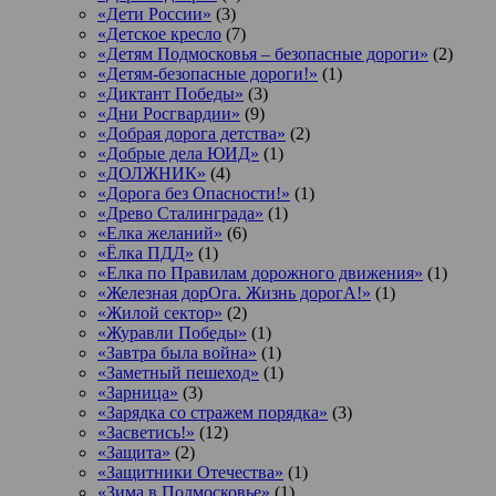
«Дети России»
(3)
«Детское кресло
(7)
«Детям Подмосковья – безопасные дороги»
(2)
«Детям-безопасные дороги!»
(1)
«Диктант Победы»
(3)
«Дни Росгвардии»
(9)
«Добрая дорога детства»
(2)
«Добрые дела ЮИД»
(1)
«ДОЛЖНИК»
(4)
«Дорога без Опасности!»
(1)
«Древо Сталинграда»
(1)
«Елка желаний»
(6)
«Ёлка ПДД»
(1)
«Елка по Правилам дорожного движения»
(1)
«Железная дорОга. Жизнь дорогА!»
(1)
«Жилой сектор»
(2)
«Журавли Победы»
(1)
«Завтра была война»
(1)
«Заметный пешеход»
(1)
«Зарница»
(3)
«Зарядка со стражем порядка»
(3)
«Засветись!»
(12)
«Защита»
(2)
«Защитники Отечества»
(1)
«Зима в Подмосковье»
(1)