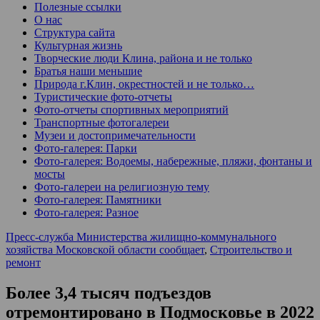
Полезные ссылки
О нас
Структура сайта
Культурная жизнь
Творческие люди Клина, района и не только
Братья наши меньшие
Природа г.Клин, окрестностей и не только…
Туристические фото-отчеты
Фото-отчеты спортивных мероприятий
Транспортные фотогалереи
Музеи и достопримечательности
Фото-галерея: Парки
Фото-галерея: Водоемы, набережные, пляжи, фонтаны и
мосты
Фото-галереи на религиозную тему
Фото-галерея: Памятники
Фото-галерея: Разное
Пресс-служба Министерства жилищно-коммунального
хозяйства Московской области сообщает
,
Строительство и
ремонт
Более 3,4 тысяч подъездов
отремонтировано в Подмосковье в 2022