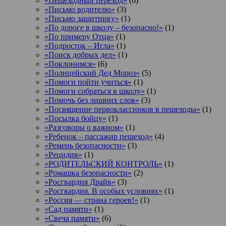
«Пешеходный переход»
(6)
«Письмо водителю»
(3)
«Письмо защитнику»
(1)
«По дороге в школу – безопасно!»
(1)
«По примеру Отца»
(1)
«Подросток ‒ Игла»
(1)
«Поиск добрых дел»
(1)
«Поклонимся»
(6)
«Полицейский Дед Мороз»
(5)
«Помоги пойти учиться»
(1)
«Помоги собраться в школу»
(1)
«Помочь без лишних слов»
(3)
«Посвящение первоклассников в пешеходы»
(1)
«Посылка бойцу»
(1)
«Разговоры о важном»
(1)
«Ребенок – пассажир пешеход»
(4)
«Ремень безопасности»
(3)
«Рецидив»
(1)
«РОДИТЕЛЬСКИЙ КОНТРОЛЬ»
(1)
«Ромашка безопасности»
(2)
«Росгвардия Драйв»
(3)
«Росгвардия. В особых условиях»
(1)
«Россия — страна героев!»
(1)
«Сад памяти»
(1)
«Свеча памяти»
(6)