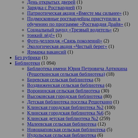
День открытых дверей
(1)
Зарядка с Росгвардией
(1)
Патриотическая акция «Вместе мы сильнее»
(1)
Подмосковные росгвардейцы приступили к
обучению по программе «Росгвардия Драйв»
(1)
Социальный раунд «Трезвый водитель»
(2)
тонкий лёд!»
(1)
Фото-челлендж «Связь поколений»
(2)
Экологическая акция «Чистый берег»
(1)
Ярмарка вакансий
(1)
Без рубрики
(1)
Библиотеки
(1 094)
Библиотека имени Юрия Петровича Артюхина
(Решоткинская сельская библиотека)
(18)
Биревская сельская библиотека
(3)
Воздвиженская сельская библиотека
(4)
Воронинская сельская библиотека
(30)
Высоковская городская библиотека
(80)
Детская библиотека поселка Решоткино
(1)
Клинская городская библиотека №2
(100)
Клинская городская библиотека №6
(5)
Клинская детская библиотека №2
(259)
Малеевская сельская библиотека
(12)
Новощаповская сельская библиотека
(5)
Нудольская сельская библиотека
(6)