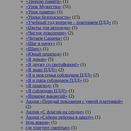
«Тропою памяти»
(1)
«Урок Мужества»
(51)
«Урок памяти»
(1)
«Уроки безопасности»
(15)
«Учебный год впереди – повторяем ПДД»
(1)
«Цветы для автоледи»
(1)
«Чистое поколение»
(2)
«Читаем Сараева»
(1)
«Шаг в науку»
(1)
«Шанс»
(1)
«Юный пешеход»
(1)
«Я донор»
(5)
«Я дружу со светофором!»
(1)
«Я знаю ПДД!»
(2)
«Я и моя семья соблюдаем ПДД»
(2)
«Я и папа соблюдаем ПДД»
(1)
«Я пешеход»
(3)
«Я соблюдаю ПДД!»
(1)
«Ярмарке вакансий»
(2)
Акция «Передай показания с умной платежкой»
(2)
Акция «С флагом на сердце»
(1)
Акция «Собери ребенка в школу»
(1)
будь ярким»
(1)
где торгуют смертью»
(1)