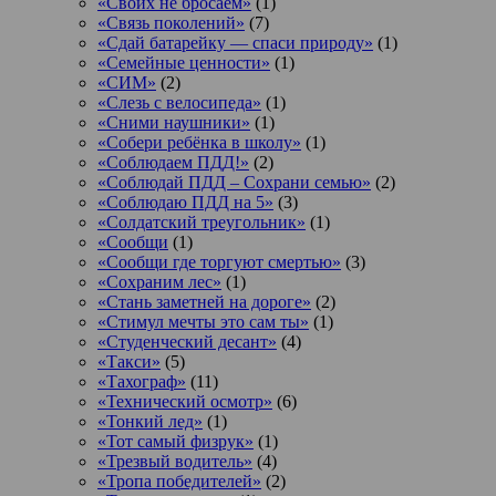
«Своих не бросаем»
(1)
«Связь поколений»
(7)
«Сдай батарейку — спаси природу»
(1)
«Семейные ценности»
(1)
«СИМ»
(2)
«Слезь с велосипеда»
(1)
«Сними наушники»
(1)
«Собери ребёнка в школу»
(1)
«Соблюдаем ПДД!»
(2)
«Соблюдай ПДД – Сохрани семью»
(2)
«Соблюдаю ПДД на 5»
(3)
«Солдатский треугольник»
(1)
«Сообщи
(1)
«Сообщи где торгуют смертью»
(3)
«Сохраним лес»
(1)
«Стань заметней на дороге»
(2)
«Стимул мечты это сам ты»
(1)
«Студенческий десант»
(4)
«Такси»
(5)
«Тахограф»
(11)
«Технический осмотр»
(6)
«Тонкий лед»
(1)
«Тот самый физрук»
(1)
«Трезвый водитель»
(4)
«Тропа победителей»
(2)