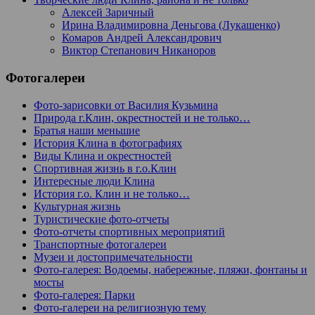
Алексей Заричный
Ирина Владимировна Деньгова (Лукашенко)
Комаров Андрей Александрович
Виктор Степанович Никаноров
Фотогалереи
Фото-зарисовки от Василия Кузьмина
Природа г.Клин, окрестностей и не только…
Братья наши меньшие
История Клина в фотографиях
Виды Клина и окрестностей
Спортивная жизнь в г.о.Клин
Интересные люди Клина
История г.о. Клин и не только…
Культурная жизнь
Туристические фото-отчеты
Фото-отчеты спортивных мероприятий
Транспортные фотогалереи
Музеи и достопримечательности
Фото-галерея: Водоемы, набережные, пляжи, фонтаны и
мосты
Фото-галерея: Парки
Фото-галереи на религиозную тему