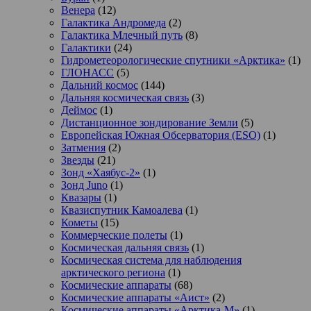
Венера
(12)
Галактика Андромеда
(2)
Галактика Млечный путь
(8)
Галактики
(24)
Гидрометеорологические спутники «Арктика»
(1)
ГЛОНАСС
(5)
Дальний космос
(144)
Дальняя космическая связь
(3)
Деймос
(1)
Дистанционное зондирование Земли
(5)
Европейская Южная Обсерватория (ESO)
(1)
Затмения
(2)
Звезды
(21)
Зонд «Хаябус-2»
(1)
Зонд Juno
(1)
Квазары
(1)
Квазиспутник Камоалева
(1)
Кометы
(15)
Коммерческие полеты
(1)
Космическая дальняя связь
(1)
Космическая система для наблюдения
арктического региона
(1)
Космические аппараты
(68)
Космические аппараты «Аист»
(2)
Космические аппараты «Арктика-М»
(1)