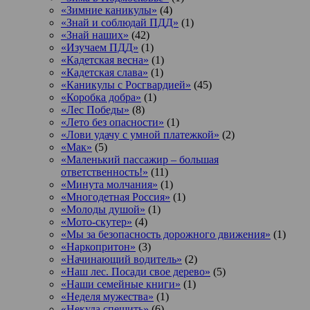
«Зимние каникулы»
(4)
«Знай и соблюдай ПДД»
(1)
«Знай наших»
(42)
«Изучаем ПДД»
(1)
«Кадетская весна»
(1)
«Кадетская слава»
(1)
«Каникулы с Росгвардией»
(45)
«Коробка добра»
(1)
«Лес Победы»
(8)
«Лето без опасности»
(1)
«Лови удачу с умной платежкой»
(2)
«Мак»
(5)
«Маленький пассажир – большая
ответственность!»
(11)
«Минута молчания»
(1)
«Многодетная Россия»
(1)
«Молоды душой»
(1)
«Мото-скутер»
(4)
«Мы за безопасность дорожного движения»
(1)
«Наркопритон»
(3)
«Начинающий водитель»
(2)
«Наш лес. Посади свое дерево»
(5)
«Наши семейные книги»
(1)
«Неделя мужества»
(1)
«Некуда спешить»
(6)