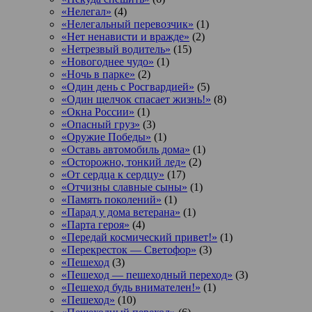
«Нелегал»
(4)
«Нелегальный перевозчик»
(1)
«Нет ненависти и вражде»
(2)
«Нетрезвый водитель»
(15)
«Новогоднее чудо»
(1)
«Ночь в парке»
(2)
«Один день с Росгвардией»
(5)
«Один щелчок спасает жизнь!»
(8)
«Окна России»
(1)
«Опасный груз»
(3)
«Оружие Победы»
(1)
«Оставь автомобиль дома»
(1)
«Осторожно, тонкий лед»
(2)
«От сердца к сердцу»
(17)
«Отчизны славные сыны»
(1)
«Память поколений»
(1)
«Парад у дома ветерана»
(1)
«Парта героя»
(4)
«Передай космический привет!»
(1)
«Перекресток — Светофор»
(3)
«Пешеход
(3)
«Пешеход — пешеходный переход»
(3)
«Пешеход будь внимателен!»
(1)
«Пешеход»
(10)