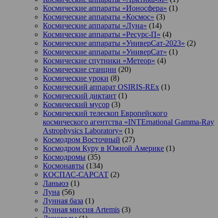
Космические аппараты «Ионосфера»
(1)
Космические аппараты «Космос»
(3)
Космические аппараты «Луна»
(14)
Космические аппараты «Ресурс-П»
(4)
Космические аппараты «УниверСат-2023»
(2)
Космические аппараты «УниверСат»
(1)
Космические спутники «Метеор»
(4)
Космические станции
(20)
Космические уроки
(8)
Космический аппарат OSIRIS-REx
(1)
Космический диктант
(1)
Космический мусор
(3)
Космический телескоп Европейского
космического агентства «INTErnational Gamma-Ray
Astrophysics Laboratory»
(1)
Космодром Восточный
(27)
Космодром Куру в Южной Америке
(1)
Космодромы
(35)
Космонавты
(134)
КОСПАС-САРСАТ
(2)
Ланьюэ
(1)
Луна
(56)
Лунная база
(1)
Лунная миссия Artemis
(3)