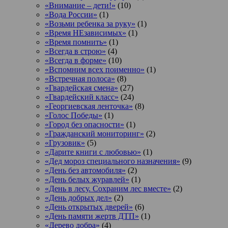
«Внимание – дети!»
(10)
«Вода России»
(1)
«Возьми ребенка за руку»
(1)
«Время НЕзависимых»
(1)
«Время помнить»
(1)
«Всегда в строю»
(4)
«Всегда в форме»
(10)
«Вспомним всех поименно»
(1)
«Встречная полоса»
(8)
«Гвардейская смена»
(27)
«Гвардейский класс»
(24)
«Георгиевская ленточка»
(8)
«Голос Победы»
(1)
«Город без опасности»
(1)
«Гражданский мониторинг»
(2)
«Грузовик»
(5)
«Дарите книги с любовью»
(1)
«Дед мороз специального назначения»
(9)
«День без автомобиля»
(2)
«День белых журавлей»
(1)
«День в лесу. Сохраним лес вместе»
(2)
«День добрых дел»
(2)
«День открытых дверей»
(6)
«День памяти жертв ДТП»
(1)
«Дерево добра»
(4)