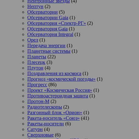
Нейтронные звезды
(4)
Нептун
(2)
Обсерватории
(5)
Обсерватории Gaia
(1)
Обсерватория «Спектр-РГ»
(2)
Обсерватория Gaia
(1)
Обсерватория Integral
(1)
Орел
(1)
Передача энергии
(1)
Планетные системы
(1)
Планеты
(22)
Плесецк
(3)
Плутон
(4)
Поздравления из космоса
(1)
Прогноз «космической погоды»
(1)
Прогресс
(86)
Проект «Космическая Россия»
(1)
Противоастероидная защита
(1)
Протон-М
(2)
Радиотелескопы
(2)
Разгонный блок «Орион»
(1)
Ракета-носитель «Союз»
(41)
Ракеты-носители
(6)
Сатурн
(4)
Сверхновые
(6)