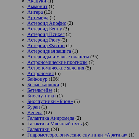
Акацуки
(1)
Аммонит
(1)
Ангара
(13)
Артемида
(2)
Астероид Апофис
(2)
Астероид Бенну
(3)
Астероид Психея
(2)
Астероид Рюгу
(3)
Астероид Фаэтон
(1)
Астероидная защита
(1)
Астероиды и малые планеты
(35)
Астрономические прогнозы
(7)
Астрономические явления
(5)
Астрономия
(5)
Байконур
(106)
Белые карлики
(1)
Бетельгейзе
(1)
Биоспутники
(1)
Биоспутники «Бион»
(5)
Буран
(1)
Венера
(12)
Галактика Андромеда
(2)
Галактика Млечный путь
(8)
Галактики
(24)
Гидрометеорологические спутники «Арктика»
(1)