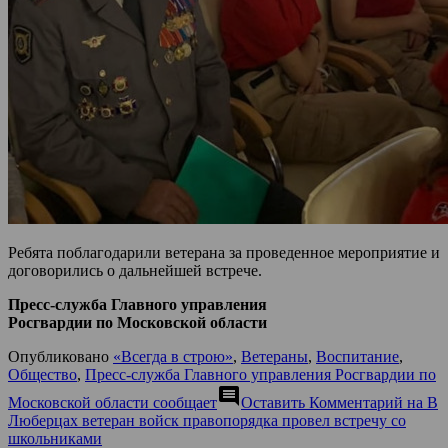
Ребята поблагодарили ветерана за проведенное мероприятие и
договорились о дальнейшей встрече.
Пресс-служба Главного управления
Росгвардии по Московской области
Опубликовано
«Всегда в строю»
,
Ветераны
,
Воспитание
,
Общество
,
Пресс-служба Главного управления Росгвардии по
comment
Московской области сообщает
Оставить Комментарий
на В
Люберцах ветеран войск правопорядка провел встречу со
школьниками