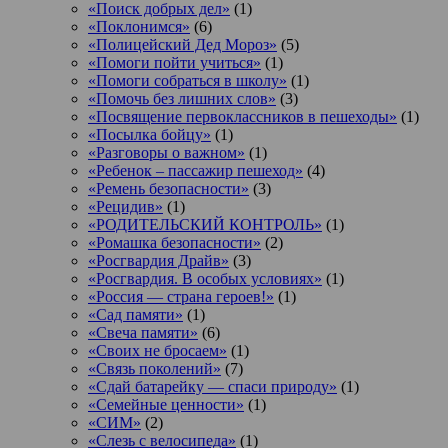
«Поиск добрых дел»
(1)
«Поклонимся»
(6)
«Полицейский Дед Мороз»
(5)
«Помоги пойти учиться»
(1)
«Помоги собраться в школу»
(1)
«Помочь без лишних слов»
(3)
«Посвящение первоклассников в пешеходы»
(1)
«Посылка бойцу»
(1)
«Разговоры о важном»
(1)
«Ребенок – пассажир пешеход»
(4)
«Ремень безопасности»
(3)
«Рецидив»
(1)
«РОДИТЕЛЬСКИЙ КОНТРОЛЬ»
(1)
«Ромашка безопасности»
(2)
«Росгвардия Драйв»
(3)
«Росгвардия. В особых условиях»
(1)
«Россия — страна героев!»
(1)
«Сад памяти»
(1)
«Свеча памяти»
(6)
«Своих не бросаем»
(1)
«Связь поколений»
(7)
«Сдай батарейку — спаси природу»
(1)
«Семейные ценности»
(1)
«СИМ»
(2)
«Слезь с велосипеда»
(1)