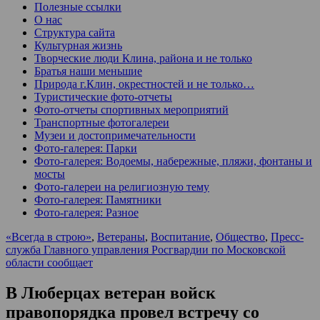
Полезные ссылки
О нас
Структура сайта
Культурная жизнь
Творческие люди Клина, района и не только
Братья наши меньшие
Природа г.Клин, окрестностей и не только…
Туристические фото-отчеты
Фото-отчеты спортивных мероприятий
Транспортные фотогалереи
Музеи и достопримечательности
Фото-галерея: Парки
Фото-галерея: Водоемы, набережные, пляжи, фонтаны и
мосты
Фото-галереи на религиозную тему
Фото-галерея: Памятники
Фото-галерея: Разное
«Всегда в строю»
,
Ветераны
,
Воспитание
,
Общество
,
Пресс-
служба Главного управления Росгвардии по Московской
области сообщает
В Люберцах ветеран войск
правопорядка провел встречу со