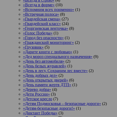
«Всегда в строю»
(4)
«Всегда в форме»
(10)
«Вспомним всех поименно»
(1)
«Встречная полоса»
(8)
«Гвардейская смена»
(27)
«Гвардейский класс»
(24)
«Георгиевская ленточка»
(8)
«Голос Победы»
(1)
«Город без опасности»
(1)
«Гражданский мониторинг»
(2)
«Грузовик»
(5)
«Дарите книги с любовью»
(1)
«Дед мороз специального назначения»
(9)
«День без автомобиля»
(2)
«День белых журавлей»
(1)
«День в лесу. Сохраним лес вместе»
(2)
«День добрых дел»
(2)
«День открытых дверей»
(6)
«День памяти жертв ДТП»
(1)
«Дерево добра»
(4)
«Дети России»
(3)
«Детское кресло
(7)
«Детям Подмосковья – безопасные дороги»
(2)
«Детям-безопасные дороги!»
(1)
«Диктант Победы»
(3)