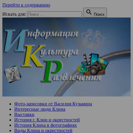
Перейти к содержанию

Искать для:
Поиск
Фото-зарисовки от Василия Кузьмина
Интересные люди Клина
Выставки
История г. Клин и окрестностей
История Клина в фотографиях
Виды Клина и окрестностей