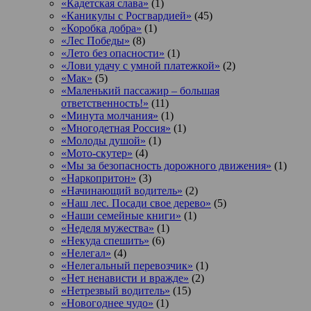
«Кадетская слава»
(1)
«Каникулы с Росгвардией»
(45)
«Коробка добра»
(1)
«Лес Победы»
(8)
«Лето без опасности»
(1)
«Лови удачу с умной платежкой»
(2)
«Мак»
(5)
«Маленький пассажир – большая
ответственность!»
(11)
«Минута молчания»
(1)
«Многодетная Россия»
(1)
«Молоды душой»
(1)
«Мото-скутер»
(4)
«Мы за безопасность дорожного движения»
(1)
«Наркопритон»
(3)
«Начинающий водитель»
(2)
«Наш лес. Посади свое дерево»
(5)
«Наши семейные книги»
(1)
«Неделя мужества»
(1)
«Некуда спешить»
(6)
«Нелегал»
(4)
«Нелегальный перевозчик»
(1)
«Нет ненависти и вражде»
(2)
«Нетрезвый водитель»
(15)
«Новогоднее чудо»
(1)