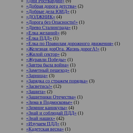
«Дни Росгвардии»
(9)
«Добрая дорога детства»
(2)
«Добрые дела ЮИД»
(1)
«ДОЛЖНИК»
(4)
«Дорога без Опасности!»
(1)
«Древо Сталинграда»
(1)
«Елка желаний»
(6)
«Ёлка ПДД»
(1)
«Елка по Правилам дорожного движения»
(1)
«Железная дорОга. Жизнь дорогА!»
(1)
«Жилой сектор»
(2)
«Журавли Победы»
(1)
«Завтра была война»
(1)
«Заметный пешеход»
(1)
«Зарница»
(3)
«Зарядка со стражем порядка»
(3)
«Засветись!»
(12)
«Защита»
(2)
«Защитники Отечества»
(1)
«Зима в Подмосковье»
(1)
«Зимние каникулы»
(4)
«Знай и соблюдай ПДД»
(1)
«Знай наших»
(42)
«Изучаем ПДД»
(1)
«Кадетская весна»
(1)