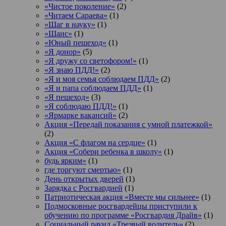
«Чистое поколение»
(2)
«Читаем Сараева»
(1)
«Шаг в науку»
(1)
«Шанс»
(1)
«Юный пешеход»
(1)
«Я донор»
(5)
«Я дружу со светофором!»
(1)
«Я знаю ПДД!»
(2)
«Я и моя семья соблюдаем ПДД»
(2)
«Я и папа соблюдаем ПДД»
(1)
«Я пешеход»
(3)
«Я соблюдаю ПДД!»
(1)
«Ярмарке вакансий»
(2)
Акция «Передай показания с умной платежкой»
(2)
Акция «С флагом на сердце»
(1)
Акция «Собери ребенка в школу»
(1)
будь ярким»
(1)
где торгуют смертью»
(1)
День открытых дверей
(1)
Зарядка с Росгвардией
(1)
Патриотическая акция «Вместе мы сильнее»
(1)
Подмосковные росгвардейцы приступили к
обучению по программе «Росгвардия Драйв»
(1)
Социальный раунд «Трезвый водитель»
(2)