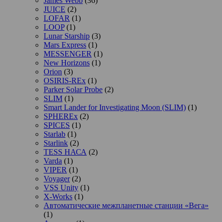
James Webb
(36)
JUICE
(2)
LOFAR
(1)
LOOP
(1)
Lunar Starship
(3)
Mars Express
(1)
MESSENGER
(1)
New Horizons
(1)
Orion
(3)
OSIRIS-REx
(1)
Parker Solar Probe
(2)
SLIM
(1)
Smart Lander for Investigating Moon (SLIM)
(1)
SPHEREx
(2)
SPICES
(1)
Starlab
(1)
Starlink
(2)
TESS НАСА
(2)
Varda
(1)
VIPER
(1)
Voyager
(2)
VSS Unity
(1)
X-Works
(1)
Автоматические межпланетные станции «Вега»
(1)