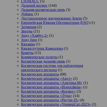
ГЛОНАСС
(5)
Дальний космос
(144)
Дальняя космическая связь
(3)
Деймос
(1)
Дистанционное зондирование Земли
(5)
Европейская Южная Обсерватория (ESO)
(1)
Затмения
(2)
Звезды
(21)
Зонд «Хаябус-2»
(1)
Зонд Juno
(1)
Квазары
(1)
Квазиспутник Камоалева
(1)
Кометы
(15)
Коммерческие полеты
(1)
Космическая дальняя связь
(1)
Космическая система для наблюдения
арктического региона
(1)
Космические аппараты
(68)
Космические аппараты «Аист»
(2)
Космические аппараты «Арктика-М»
(1)
Космические аппараты «Ионосфера»
(1)
Космические аппараты «Космос»
(3)
Космические аппараты «Луна»
(14)
Космические аппараты «Ресурс-П»
(4)
Космические аппараты «УниверСат-2023»
(2)