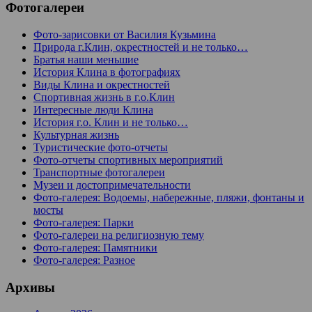
Фотогалереи
Фото-зарисовки от Василия Кузьмина
Природа г.Клин, окрестностей и не только…
Братья наши меньшие
История Клина в фотографиях
Виды Клина и окрестностей
Спортивная жизнь в г.о.Клин
Интересные люди Клина
История г.о. Клин и не только…
Культурная жизнь
Туристические фото-отчеты
Фото-отчеты спортивных мероприятий
Транспортные фотогалереи
Музеи и достопримечательности
Фото-галерея: Водоемы, набережные, пляжи, фонтаны и
мосты
Фото-галерея: Парки
Фото-галереи на религиозную тему
Фото-галерея: Памятники
Фото-галерея: Разное
Архивы