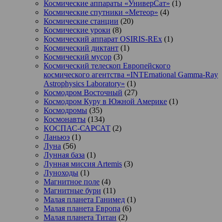
Космические аппараты «УниверСат»
(1)
Космические спутники «Метеор»
(4)
Космические станции
(20)
Космические уроки
(8)
Космический аппарат OSIRIS-REx
(1)
Космический диктант
(1)
Космический мусор
(3)
Космический телескоп Европейского
космического агентства «INTErnational Gamma-Ray
Astrophysics Laboratory»
(1)
Космодром Восточный
(27)
Космодром Куру в Южной Америке
(1)
Космодромы
(35)
Космонавты
(134)
КОСПАС-САРСАТ
(2)
Ланьюэ
(1)
Луна
(56)
Лунная база
(1)
Лунная миссия Artemis
(3)
Луноходы
(1)
Магнитное поле
(4)
Магнитные бури
(11)
Малая планета Ганимед
(1)
Малая планета Европа
(6)
Малая планета Титан
(2)