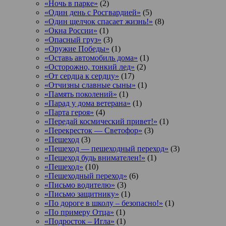
«Ночь в парке»
(2)
«Один день с Росгвардией»
(5)
«Один щелчок спасает жизнь!»
(8)
«Окна России»
(1)
«Опасный груз»
(3)
«Оружие Победы»
(1)
«Оставь автомобиль дома»
(1)
«Осторожно, тонкий лед»
(2)
«От сердца к сердцу»
(17)
«Отчизны славные сыны»
(1)
«Память поколений»
(1)
«Парад у дома ветерана»
(1)
«Парта героя»
(4)
«Передай космический привет!»
(1)
«Перекресток — Светофор»
(3)
«Пешеход
(3)
«Пешеход — пешеходный переход»
(3)
«Пешеход будь внимателен!»
(1)
«Пешеход»
(10)
«Пешеходный переход»
(6)
«Письмо водителю»
(3)
«Письмо защитнику»
(1)
«По дороге в школу – безопасно!»
(1)
«По примеру Отца»
(1)
«Подросток ‒ Игла»
(1)