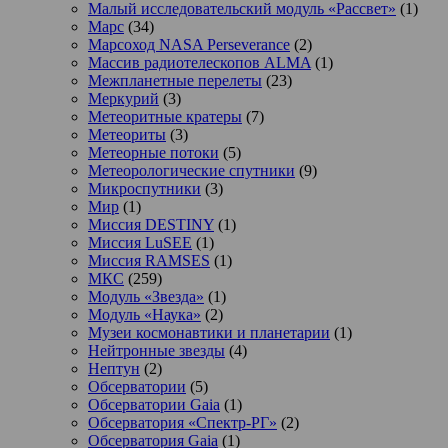
Малый исследовательский модуль «Рассвет»
(1)
Марс
(34)
Марсоход NASA Perseverance
(2)
Массив радиотелескопов ALMA
(1)
Межпланетные перелеты
(23)
Меркурий
(3)
Метеоритные кратеры
(7)
Метеориты
(3)
Метеорные потоки
(5)
Метеорологические спутники
(9)
Микроспутники
(3)
Мир
(1)
Миссия DESTINY
(1)
Миссия LuSEE
(1)
Миссия RAMSES
(1)
МКС
(259)
Модуль «Звезда»
(1)
Модуль «Наука»
(2)
Музеи космонавтики и планетарии
(1)
Нейтронные звезды
(4)
Нептун
(2)
Обсерватории
(5)
Обсерватории Gaia
(1)
Обсерватория «Спектр-РГ»
(2)
Обсерватория Gaia
(1)