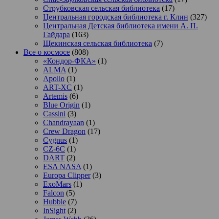
Струбковская сельская библиотека
(17)
Центральная городская библиотека г. Клин
(327)
Центральная Детская библиотека имени А. П.
Гайдара
(163)
Щекинская сельская библиотека
(7)
Все о космосе
(808)
«Кондор-ФКА»
(1)
ALMA
(1)
Apollo
(1)
ART-XC
(1)
Artemis
(6)
Blue Origin
(1)
Cassini
(3)
Chandrayaan
(1)
Crew Dragon
(17)
Cygnus
(1)
CZ-6C
(1)
DART
(2)
ESA NASA
(1)
Europa Clipper
(3)
ExoMars
(1)
Falcon
(5)
Hubble
(7)
InSight
(2)