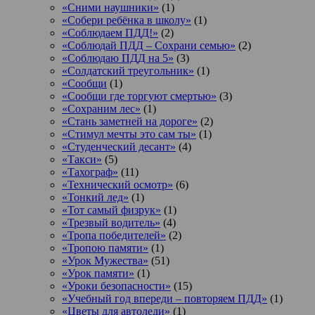
«Сними наушники»
(1)
«Собери ребёнка в школу»
(1)
«Соблюдаем ПДД!»
(2)
«Соблюдай ПДД – Сохрани семью»
(2)
«Соблюдаю ПДД на 5»
(3)
«Солдатский треугольник»
(1)
«Сообщи
(1)
«Сообщи где торгуют смертью»
(3)
«Сохраним лес»
(1)
«Стань заметней на дороге»
(2)
«Стимул мечты это сам ты»
(1)
«Студенческий десант»
(4)
«Такси»
(5)
«Тахограф»
(11)
«Технический осмотр»
(6)
«Тонкий лед»
(1)
«Тот самый физрук»
(1)
«Трезвый водитель»
(4)
«Тропа победителей»
(2)
«Тропою памяти»
(1)
«Урок Мужества»
(51)
«Урок памяти»
(1)
«Уроки безопасности»
(15)
«Учебный год впереди – повторяем ПДД»
(1)
«Цветы для автоледи»
(1)