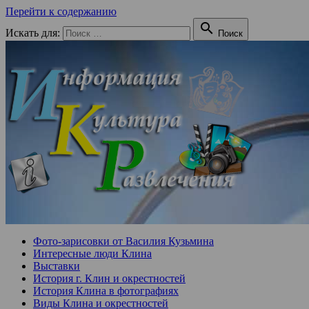
Перейти к содержанию

Искать для:
Поиск
Фото-зарисовки от Василия Кузьмина
Интересные люди Клина
Выставки
История г. Клин и окрестностей
История Клина в фотографиях
Виды Клина и окрестностей