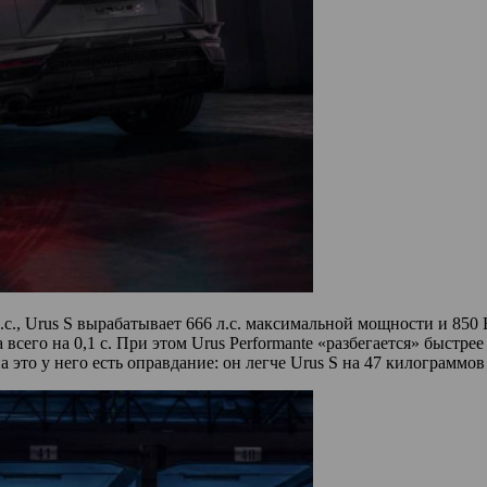
 л.с., Urus S вырабатывает 666 л.с. максимальной мощности и 85
всего на 0,1 с. При этом Urus Performante «разбегается» быстрее
 на это у него есть оправдание: он легче Urus S на 47 килограммо