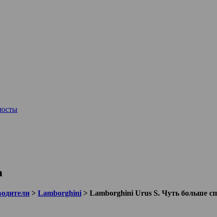
мосты
а
водители
>
Lamborghini
>
Lamborghini Urus S. Чуть больше с