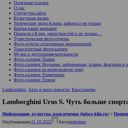
Полезные ссылки
О нас
Структура сайта
Культурная жизнь
Творческие люди Клина, района и не только
Братья наши меньшие
Природа г.Клин, окрестностей и не только…
Туристические фото-отчеты
Фото-отчеты спортивных мероприятий
Транспортные фотогалереи
Музеи и достопримечательности
Фото-галерея: Парки
Фото-галерея: Водоемы, набережные, пляжи, фонтаны и 
Фото-галереи на религиозную тему
Фото-галерея: Памятники
Фото-галерея: Разное
Lamborghini
,
Авто и мото новости
,
Кроссоверы
Lamborghini Urus S. Чуть больше спорт
Информация, культура, развлечения (infoce-klin.ru)
>
Произ
Опубликовано
11.10.2022
Автор
informer