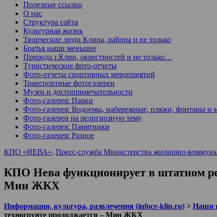
Полезные ссылки
О нас
Структура сайта
Культурная жизнь
Творческие люди Клина, района и не только
Братья наши меньшие
Природа г.Клин, окрестностей и не только…
Туристические фото-отчеты
Фото-отчеты спортивных мероприятий
Транспортные фотогалереи
Музеи и достопримечательности
Фото-галерея: Парки
Фото-галерея: Водоемы, набережные, пляжи, фонтаны и 
Фото-галереи на религиозную тему
Фото-галерея: Памятники
Фото-галерея: Разное
КПО «НЕВА»
,
Пресс-служба Министерства жилищно-коммунал
КПО Нева функционирует в штатном ре
Мин ЖКХ
Информация, культура, развлечения (infoce-klin.ru)
>
Наши 
техногрунте продолжается – Мин ЖКХ