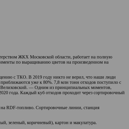
стерством ЖКХ Московской области, работает на полную
перименты по выращиванию цветов на произведенном на
щению с ТКО. В 2019 году никто не верил, что наши люди
и приближаются уже к 80%. 7,8 млн тонн отходов поступило с
он Велиховский. — Одним из принципиальных моментов,
 2020 года. Каждый куб отходов проходит через сортировочный
я на RDF-топливо. Сортировочные линии, станция
ый, зеленый, коричневый), картон и макулатура.