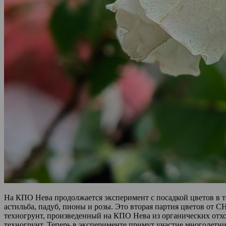
На КПО Нева продолжается эксперимент с посадкой цветов в т
астильба, падуб, пионы и розы. Это вторая партия цветов от С
техногрунт, произведенный на КПО Нева из органических отх
техногрунт. Теперь в эксперименте примут участие многолетние