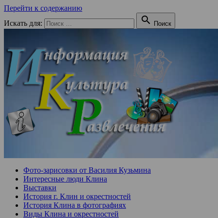
Перейти к содержанию

Искать для:
Поиск
Фото-зарисовки от Василия Кузьмина
Интересные люди Клина
Выставки
История г. Клин и окрестностей
История Клина в фотографиях
Виды Клина и окрестностей