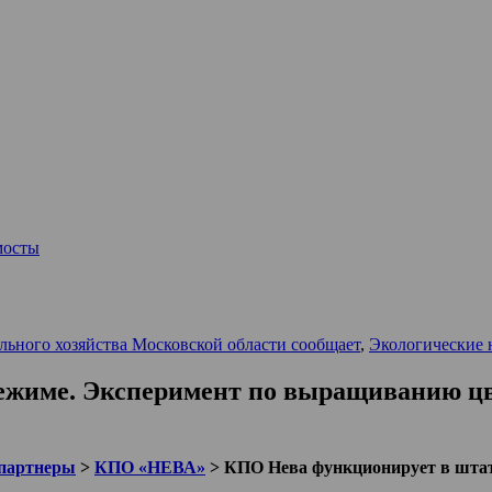
мосты
ьного хозяйства Московской области сообщает
,
Экологические 
жиме. Эксперимент по выращиванию цве
партнеры
>
КПО «НЕВА»
>
КПО Нева функционирует в шта