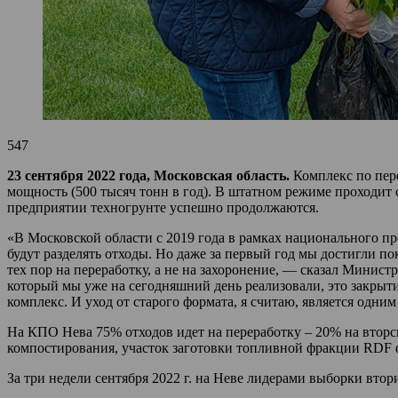
547
23 сентября 2022 года, Московская область.
Комплекс по пере
мощность (500 тысяч тонн в год). В штатном режиме проходит
предприятии техногрунте успешно продолжаются.
«В Московской области с 2019 года в рамках национального п
будут разделять отходы. Но даже за первый год мы достигли по
тех пор на переработку, а не на захоронение, — сказал Мин
который мы уже на сегодняшний день реализовали, это закрыт
комплекс. И уход от старого формата, я считаю, является одн
На КПО Нева 75% отходов идет на переработку – 20% на вторс
компостирования, участок заготовки топливной фракции RDF
За три недели сентября 2022 г. на Неве лидерами выборки втор