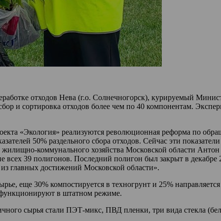
работке отходов Нева (г.о. Солнечногорск), курируемый Мини
 сбор и сортировка отходов более чем по 40 компонентам. Экс
роекта «Экология» реализуются революционная реформа по обра
казателей 50% раздельного сбора отходов. Сейчас эти показател
истр жилищно-коммунального хозяйства Московской области Ант
ие всех 39 полигонов. Последний полигон был закрыт в декабре
им из главных достижений Московской области».
ырье, еще 30% компостируется в техногрунт и 25% направляетс
 функционируют в штатном режиме.
ичного сырья стали ПЭТ-микс, ПВД пленки, три вида стекла (бел