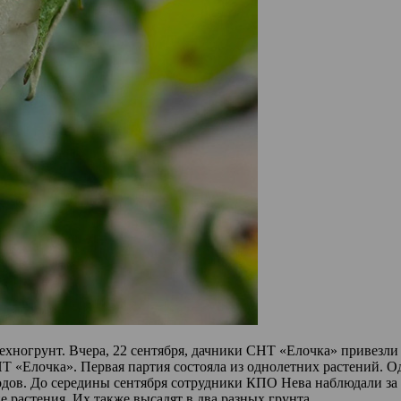
ехногрунт. Вчера, 22 сентября, дачники СНТ «Елочка» привезли
НТ «Елочка». Первая партия состояла из однолетних растений. О
одов. До середины сентября сотрудники КПО Нева наблюдали за
 растения. Их также высадят в два разных грунта.