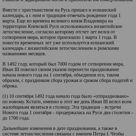
Вместе с христианством на Русь пришел и юлианский
календарь, а с ним и традиция отмечать рождение года 1
марта. Еще во времена великого князя Владимира на
территории Киевской Руси использовалось византийское
летосчисление, согласно которому отсчет лет велся от
сотворения мира, которое произошло 1 марта 1 года. В
повести временных лет уже используется юлианский
календарь с византийским летосчислением и римскими
названиями месяцев.
В 1492 году, который был 7000 годом от сотворения мира,
Иван III повелел своим указом перенести празднование
начала нового года на 1 сентября, объединив его, таким
образом, с праздником сбора урожая и сроком сбора податей и
оброка.
(1) 10 сентября 1492 года начало года было «отпраздновано»
по новому. Кстати, именно в этот же день Иван III велел всем
жалобщикам являться в столицу. Эта традиция – встречи
Нового года 1 сентября – продержалась на Руси два столетия –
до 1700 года.
Дальнейшие изменения в дате празднования, а также в
системе летоисчисления связаны с именем Петра I. Чтобы