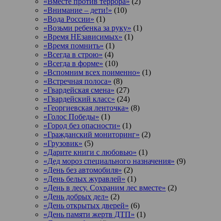
«Вместе против террора»
(2)
«Внимание – дети!»
(10)
«Вода России»
(1)
«Возьми ребенка за руку»
(1)
«Время НЕзависимых»
(1)
«Время помнить»
(1)
«Всегда в строю»
(4)
«Всегда в форме»
(10)
«Вспомним всех поименно»
(1)
«Встречная полоса»
(8)
«Гвардейская смена»
(27)
«Гвардейский класс»
(24)
«Георгиевская ленточка»
(8)
«Голос Победы»
(1)
«Город без опасности»
(1)
«Гражданский мониторинг»
(2)
«Грузовик»
(5)
«Дарите книги с любовью»
(1)
«Дед мороз специального назначения»
(9)
«День без автомобиля»
(2)
«День белых журавлей»
(1)
«День в лесу. Сохраним лес вместе»
(2)
«День добрых дел»
(2)
«День открытых дверей»
(6)
«День памяти жертв ДТП»
(1)