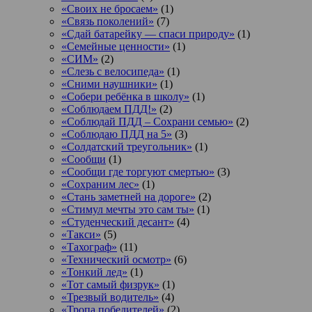
«Своих не бросаем»
(1)
«Связь поколений»
(7)
«Сдай батарейку — спаси природу»
(1)
«Семейные ценности»
(1)
«СИМ»
(2)
«Слезь с велосипеда»
(1)
«Сними наушники»
(1)
«Собери ребёнка в школу»
(1)
«Соблюдаем ПДД!»
(2)
«Соблюдай ПДД – Сохрани семью»
(2)
«Соблюдаю ПДД на 5»
(3)
«Солдатский треугольник»
(1)
«Сообщи
(1)
«Сообщи где торгуют смертью»
(3)
«Сохраним лес»
(1)
«Стань заметней на дороге»
(2)
«Стимул мечты это сам ты»
(1)
«Студенческий десант»
(4)
«Такси»
(5)
«Тахограф»
(11)
«Технический осмотр»
(6)
«Тонкий лед»
(1)
«Тот самый физрук»
(1)
«Трезвый водитель»
(4)
«Тропа победителей»
(2)