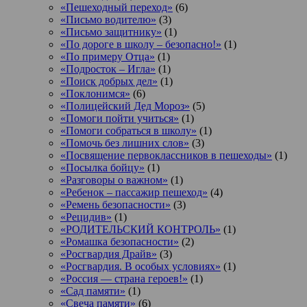
«Пешеходный переход»
(6)
«Письмо водителю»
(3)
«Письмо защитнику»
(1)
«По дороге в школу – безопасно!»
(1)
«По примеру Отца»
(1)
«Подросток ‒ Игла»
(1)
«Поиск добрых дел»
(1)
«Поклонимся»
(6)
«Полицейский Дед Мороз»
(5)
«Помоги пойти учиться»
(1)
«Помоги собраться в школу»
(1)
«Помочь без лишних слов»
(3)
«Посвящение первоклассников в пешеходы»
(1)
«Посылка бойцу»
(1)
«Разговоры о важном»
(1)
«Ребенок – пассажир пешеход»
(4)
«Ремень безопасности»
(3)
«Рецидив»
(1)
«РОДИТЕЛЬСКИЙ КОНТРОЛЬ»
(1)
«Ромашка безопасности»
(2)
«Росгвардия Драйв»
(3)
«Росгвардия. В особых условиях»
(1)
«Россия — страна героев!»
(1)
«Сад памяти»
(1)
«Свеча памяти»
(6)