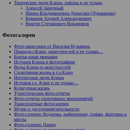
Творческие люди Клина, района и не только
Алексей Заричный
Ирина Владимировна Деньгова (Лукашенко)
Комаров Андрей Александрович
Виктор Степанович Никаноров
Фотогалереи
Фото-зарисовки от Василия Кузьмина
Природа г.Клин, окрестностей и не только…
Братья наши меньшие
История Клина в фотографиях
Виды Клина и окрестностей
Спортивная жизнь в г.о.Клин
Интересные люди Клина
История г.о. Клин и не только…
Культурная жизнь
Туристические фото-отчеты
Фото-отчеты спортивных мероприятий
Транспортные фотогалереи
Музеи и достопримечательности
Фото-галерея: Водоемы, набережные, пляжи, фонтаны и
мосты
Фото-галерея: Парки
Фото-галереи на религиозную тему