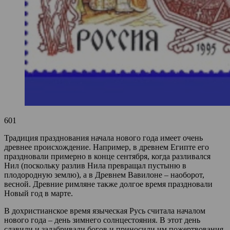
601
Традиция празднования начала нового года имеет очень
древнее происхождение. Например, в древнем Египте его
праздновали примерно в конце сентября, когда разливался
Нил (поскольку разлив Нила превращал пустыню в
плодородную землю), а в Древнем Вавилоне – наоборот,
весной. Древние римляне также долгое время праздновали
Новый год в марте.
В дохристианское время языческая Русь считала началом
нового года – день зимнего солнцестояния. В этот день
славили и задабривали богов и приносили им пожертвования.