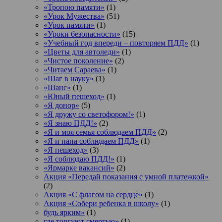
«Тропою памяти»
(1)
«Урок Мужества»
(51)
«Урок памяти»
(1)
«Уроки безопасности»
(15)
«Учебный год впереди – повторяем ПДД»
(1)
«Цветы для автоледи»
(1)
«Чистое поколение»
(2)
«Читаем Сараева»
(1)
«Шаг в науку»
(1)
«Шанс»
(1)
«Юный пешеход»
(1)
«Я донор»
(5)
«Я дружу со светофором!»
(1)
«Я знаю ПДД!»
(2)
«Я и моя семья соблюдаем ПДД»
(2)
«Я и папа соблюдаем ПДД»
(1)
«Я пешеход»
(3)
«Я соблюдаю ПДД!»
(1)
«Ярмарке вакансий»
(2)
Акция «Передай показания с умной платежкой»
(2)
Акция «С флагом на сердце»
(1)
Акция «Собери ребенка в школу»
(1)
будь ярким»
(1)
где торгуют смертью»
(1)