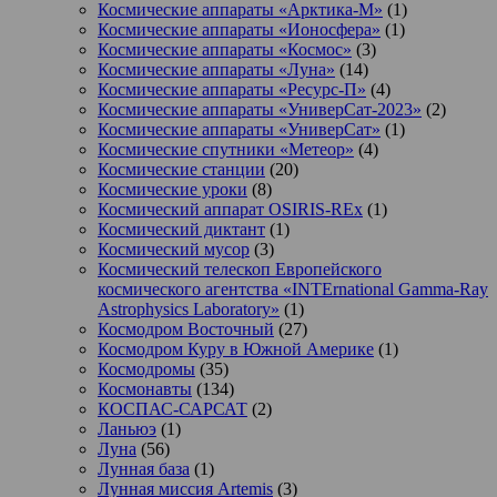
Космические аппараты «Арктика-М»
(1)
Космические аппараты «Ионосфера»
(1)
Космические аппараты «Космос»
(3)
Космические аппараты «Луна»
(14)
Космические аппараты «Ресурс-П»
(4)
Космические аппараты «УниверСат-2023»
(2)
Космические аппараты «УниверСат»
(1)
Космические спутники «Метеор»
(4)
Космические станции
(20)
Космические уроки
(8)
Космический аппарат OSIRIS-REx
(1)
Космический диктант
(1)
Космический мусор
(3)
Космический телескоп Европейского
космического агентства «INTErnational Gamma-Ray
Astrophysics Laboratory»
(1)
Космодром Восточный
(27)
Космодром Куру в Южной Америке
(1)
Космодромы
(35)
Космонавты
(134)
КОСПАС-САРСАТ
(2)
Ланьюэ
(1)
Луна
(56)
Лунная база
(1)
Лунная миссия Artemis
(3)