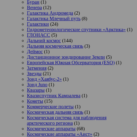
Буран
(1)
Венера
(12)
Галактика Андромеда
(2)
Галактика Млечный путь
(8)
Галактики
(24)
Гидрометеорологические спутники «Арктика»
(1)
ГЛОНАСС
(5)
Дальний космос
(144)
Дальняя космическая связь
(3)
Деймос
(1)
Дистанционное зондирование Земли
(5)
Европейская Южная Обсерватория (ESO)
(1)
Затмения
(2)
Звезды
(21)
Зонд «Хаябус-2»
(1)
Зонд Juno
(1)
Квазары
(1)
Квазиспутник Камоалева
(1)
Кометы
(15)
Коммерческие полеты
(1)
Космическая дальняя связь
(1)
Космическая система для наблюдения
арктического региона
(1)
Космические аппараты
(68)
Космические аппараты «Аист»
(2)