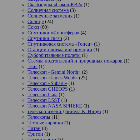
Скафандры «Сокол-КВ2»
(1)
Солнечная система
(3)
Солнечные затмения
(1)
Солнце
(24)
Союз
(60)
Спутники «Ионосфера»
(4)
Спутники связи
(2)
Спутниковая система «Гонец»
(1)
Станции приема информации
(1)
Суборбитальные полеты
(1)
Съемка подтоплений и природных пожаров
(1)
Тейя
(1)
Телескоп «Gemini North»
(2)
Телескоп «James Webb»
(25)
Телескоп «Subaru»
(1)
Телескоп CHEOPS
(1)
Телескоп Gaia
(1)
Телескоп LSST
(1)
Телескоп NASA SPHERE
(1)
телескоп имени Дэниела К. Иноуэ
(1)
Телескопы
(11)
Темные карлики
(1)
Титан
(3)
Тритон
(1)
Туманнности
(3)