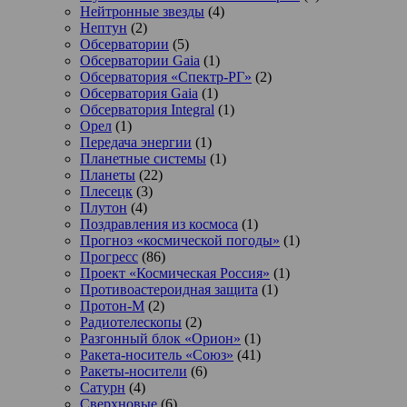
Нейтронные звезды
(4)
Нептун
(2)
Обсерватории
(5)
Обсерватории Gaia
(1)
Обсерватория «Спектр-РГ»
(2)
Обсерватория Gaia
(1)
Обсерватория Integral
(1)
Орел
(1)
Передача энергии
(1)
Планетные системы
(1)
Планеты
(22)
Плесецк
(3)
Плутон
(4)
Поздравления из космоса
(1)
Прогноз «космической погоды»
(1)
Прогресс
(86)
Проект «Космическая Россия»
(1)
Противоастероидная защита
(1)
Протон-М
(2)
Радиотелескопы
(2)
Разгонный блок «Орион»
(1)
Ракета-носитель «Союз»
(41)
Ракеты-носители
(6)
Сатурн
(4)
Сверхновые
(6)