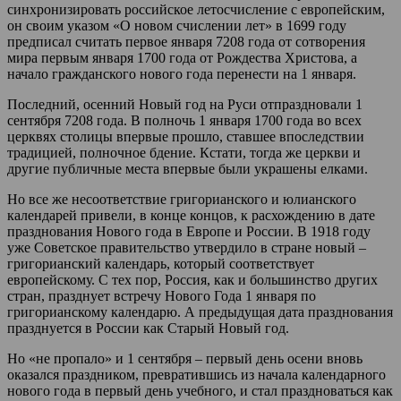
синхронизировать российское летосчисление с европейским,
он своим указом «О новом счислении лет» в 1699 году
предписал считать первое января 7208 года от сотворения
мира первым января 1700 года от Рождества Христова, а
начало гражданского нового года перенести на 1 января.
Последний, осенний Новый год на Руси отпраздновали 1
сентября 7208 года. В полночь 1 января 1700 года во всех
церквях столицы впервые прошло, ставшее впоследствии
традицией, полночное бдение. Кстати, тогда же церкви и
другие публичные места впервые были украшены елками.
Но все же несоответствие григорианского и юлианского
календарей привели, в конце концов, к расхождению в дате
празднования Нового года в Европе и России. В 1918 году
уже Советское правительство утвердило в стране новый –
григорианский календарь, который соответствует
европейскому. С тех пор, Россия, как и большинство других
стран, празднует встречу Нового Года 1 января по
григорианскому календарю. А предыдущая дата празднования
празднуется в России как Старый Новый год.
Но «не пропало» и 1 сентября – первый день осени вновь
оказался праздником, превратившись из начала календарного
нового года в первый день учебного, и стал праздноваться как