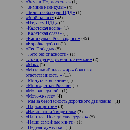
«Зима в Подмосковье»
(1)
«Зимние каникулы»
(4)
«Знай и соблюдай ПДД»
(1)
«Знай наших»
(42)
«Изучаем ПДД»
(1)
«Кадетская весна»
(1)
«Кадетская слава»
(1)
«Каникулы с Росгвардией»
(45)
«Коробка добра»
(1)
«Лес Победы»
(8)
«Лето без опасности»
(1)
«Лови удачу с умной платежкой»
(2)
«Мак»
(5)
«Маленький пассажир – большая
ответственность!»
(11)
«Минута молчания»
(1)
«Многодетная Россия»
(1)
«Молоды душой»
(1)
«Мото-скутер»
(4)
«Мы за безопасность дорожного движения»
(1)
«Наркопритон»
(3)
«Начинающий водитель»
(2)
«Наш лес. Посади свое дерево»
(5)
«Наши семейные книги»
(1)
«Неделя мужества»
(1)