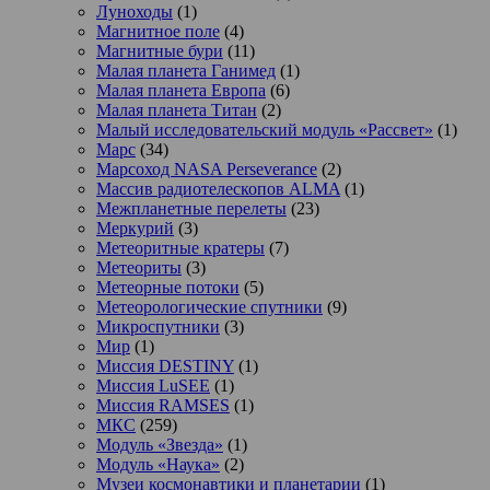
Луноходы
(1)
Магнитное поле
(4)
Магнитные бури
(11)
Малая планета Ганимед
(1)
Малая планета Европа
(6)
Малая планета Титан
(2)
Малый исследовательский модуль «Рассвет»
(1)
Марс
(34)
Марсоход NASA Perseverance
(2)
Массив радиотелескопов ALMA
(1)
Межпланетные перелеты
(23)
Меркурий
(3)
Метеоритные кратеры
(7)
Метеориты
(3)
Метеорные потоки
(5)
Метеорологические спутники
(9)
Микроспутники
(3)
Мир
(1)
Миссия DESTINY
(1)
Миссия LuSEE
(1)
Миссия RAMSES
(1)
МКС
(259)
Модуль «Звезда»
(1)
Модуль «Наука»
(2)
Музеи космонавтики и планетарии
(1)