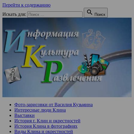
Перейти к содержанию

Искать для:
Поиск
Фото-зарисовки от Василия Кузьмина
Интересные люди Клина
Выставки
История г. Клин и окрестностей
История Клина в фотографиях
Виды Клина и окрестностей