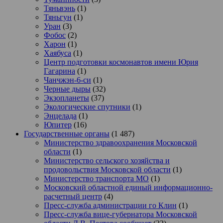
Тяньвэнь
(1)
Тяньгун
(1)
Уран
(3)
Фобос
(2)
Харон
(1)
Хаябуса
(1)
Центр подготовки космонавтов имени Юрия
Гагарина
(1)
Чанчжэн-6-си
(1)
Черные дыры
(32)
Экзопланеты
(37)
Экологические спутники
(1)
Энцелада
(1)
Юпитер
(16)
Государственные органы
(1 487)
Министерство здравоохранения Московской
области
(1)
Министерство сельского хозяйства и
продовольствия Московской области
(1)
Министерство транспорта МО
(1)
Московский областной единый информационно-
расчетный центр
(4)
Пресс-служба администрации го Клин
(1)
Пресс-служба вице-губернатора Московской