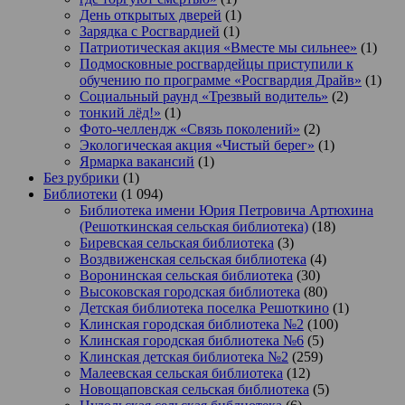
День открытых дверей
(1)
Зарядка с Росгвардией
(1)
Патриотическая акция «Вместе мы сильнее»
(1)
Подмосковные росгвардейцы приступили к
обучению по программе «Росгвардия Драйв»
(1)
Социальный раунд «Трезвый водитель»
(2)
тонкий лёд!»
(1)
Фото-челлендж «Связь поколений»
(2)
Экологическая акция «Чистый берег»
(1)
Ярмарка вакансий
(1)
Без рубрики
(1)
Библиотеки
(1 094)
Библиотека имени Юрия Петровича Артюхина
(Решоткинская сельская библиотека)
(18)
Биревская сельская библиотека
(3)
Воздвиженская сельская библиотека
(4)
Воронинская сельская библиотека
(30)
Высоковская городская библиотека
(80)
Детская библиотека поселка Решоткино
(1)
Клинская городская библиотека №2
(100)
Клинская городская библиотека №6
(5)
Клинская детская библиотека №2
(259)
Малеевская сельская библиотека
(12)
Новощаповская сельская библиотека
(5)