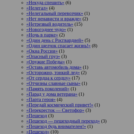
«Некуда спешить»
(6)
«Нелегал»
(4)
«Нелегальный перевозчик»
(1)
«Нет ненависти и вражде»
(2)
«Нетрезвый водитель»
(15)
«Новогоднее чудо»
(1)
«Ночь в парке»
(2)
«Один день с Росгвардией»
(5)
«Один щелчок спасает жизнь!»
(8)
«Окна России»
(1)
«Опасный груз»
(3)
«Оружие Победы»
(1)
«Оставь автомобиль дома»
(1)
«Осторожно, тонкий лед»
(2)
«От сердца к сердцу»
(17)
«Отчизны славные сыны»
(1)
«Память поколений»
(1)
«Парад у дома ветерана»
(1)
«Парта героя»
(4)
«Передай космический привет!»
(1)
«Перекресток — Светофор»
(3)
«Пешеход
(3)
«Пешеход — пешеходный переход»
(3)
«Пешеход будь внимателен!»
(1)
«Пешеход»
(10)