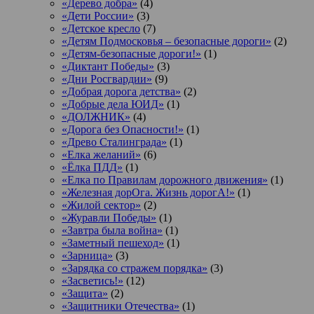
«Дерево добра»
(4)
«Дети России»
(3)
«Детское кресло
(7)
«Детям Подмосковья – безопасные дороги»
(2)
«Детям-безопасные дороги!»
(1)
«Диктант Победы»
(3)
«Дни Росгвардии»
(9)
«Добрая дорога детства»
(2)
«Добрые дела ЮИД»
(1)
«ДОЛЖНИК»
(4)
«Дорога без Опасности!»
(1)
«Древо Сталинграда»
(1)
«Елка желаний»
(6)
«Ёлка ПДД»
(1)
«Елка по Правилам дорожного движения»
(1)
«Железная дорОга. Жизнь дорогА!»
(1)
«Жилой сектор»
(2)
«Журавли Победы»
(1)
«Завтра была война»
(1)
«Заметный пешеход»
(1)
«Зарница»
(3)
«Зарядка со стражем порядка»
(3)
«Засветись!»
(12)
«Защита»
(2)
«Защитники Отечества»
(1)