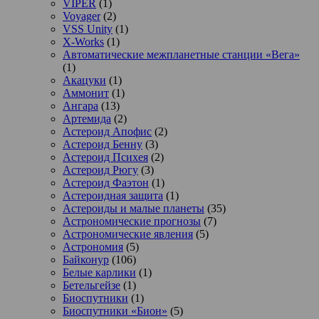
VIPER
(1)
Voyager
(2)
VSS Unity
(1)
X-Works
(1)
Автоматические межпланетные станции «Вега»
(1)
Акацуки
(1)
Аммонит
(1)
Ангара
(13)
Артемида
(2)
Астероид Апофис
(2)
Астероид Бенну
(3)
Астероид Психея
(2)
Астероид Рюгу
(3)
Астероид Фаэтон
(1)
Астероидная защита
(1)
Астероиды и малые планеты
(35)
Астрономические прогнозы
(7)
Астрономические явления
(5)
Астрономия
(5)
Байконур
(106)
Белые карлики
(1)
Бетельгейзе
(1)
Биоспутники
(1)
Биоспутники «Бион»
(5)