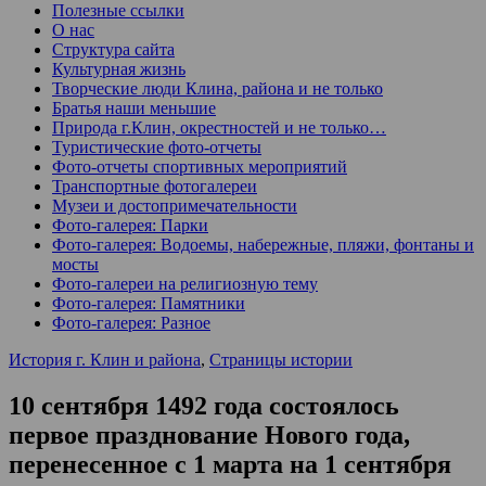
Полезные ссылки
О нас
Структура сайта
Культурная жизнь
Творческие люди Клина, района и не только
Братья наши меньшие
Природа г.Клин, окрестностей и не только…
Туристические фото-отчеты
Фото-отчеты спортивных мероприятий
Транспортные фотогалереи
Музеи и достопримечательности
Фото-галерея: Парки
Фото-галерея: Водоемы, набережные, пляжи, фонтаны и
мосты
Фото-галереи на религиозную тему
Фото-галерея: Памятники
Фото-галерея: Разное
История г. Клин и района
,
Страницы истории
10 сентября 1492 года состоялось
первое празднование Нового года,
перенесенное с 1 марта на 1 сентября