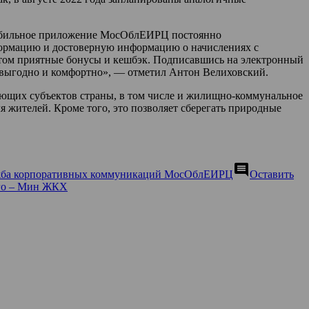
мобильное приложение МосОблЕИРЦ постоянно
формацию и достоверную информацию о начислениях с
этом приятные бонусы и кешбэк. Подписавшись на электронный
, выгодно и комфортно», — отметил Антон Велиховский.
ющих субъектов страны, в том числе и жилищно-коммунальное
 жителей. Кроме того, это позволяет сберегать природные
comment
ба корпоративных коммуникаций МосОблЕИРЦ
Оставить
ого – Мин ЖКХ