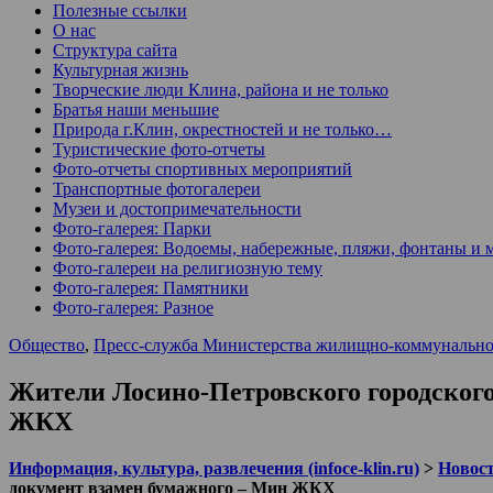
Полезные ссылки
О нас
Структура сайта
Культурная жизнь
Творческие люди Клина, района и не только
Братья наши меньшие
Природа г.Клин, окрестностей и не только…
Туристические фото-отчеты
Фото-отчеты спортивных мероприятий
Транспортные фотогалереи
Музеи и достопримечательности
Фото-галерея: Парки
Фото-галерея: Водоемы, набережные, пляжи, фонтаны и 
Фото-галереи на религиозную тему
Фото-галерея: Памятники
Фото-галерея: Разное
Общество
,
Пресс-служба Министерства жилищно-коммунальног
Жители Лосино-Петровского городског
ЖКХ
Информация, культура, развлечения (infoce-klin.ru)
>
Новости
документ взамен бумажного – Мин ЖКХ