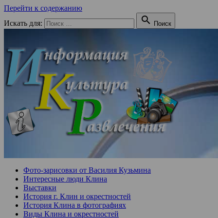
Перейти к содержанию

Искать для:
Поиск
Фото-зарисовки от Василия Кузьмина
Интересные люди Клина
Выставки
История г. Клин и окрестностей
История Клина в фотографиях
Виды Клина и окрестностей