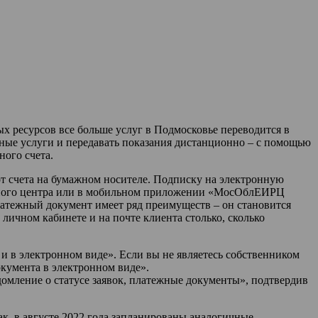
х ресурсов все больше услуг в Подмосковье переводится в
ьные услуги и передавать показания дистанционно – с помощью
ого счета.
т счета на бумажном носителе. Подписку на электронную
четного центра или в мобильном приложении «МосОблЕИРЦ
тежный документ имеет ряд преимуществ – он становится
личном кабинете и на почте клиента столько, сколько
 в электронном виде». Если вы не являетесь собственником
кумента в электронном виде».
домление о статусе заявок, платежные документы», подтвердив
к, в августе 2022 года запланированы аналогичные