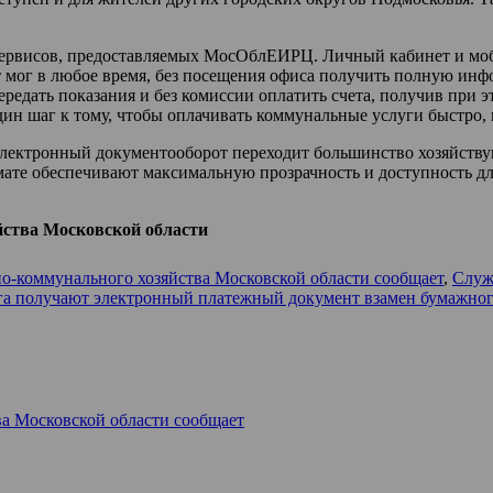
х сервисов, предоставляемых МосОблЕИРЦ. Личный кабинет и 
т мог в любое время, без посещения офиса получить полную ин
редать показания и без комиссии оплатить счета, получив при 
дин шаг к тому, чтобы оплачивать коммунальные услуги быстро
лектронный документооборот переходит большинство хозяйству
ате обеспечивают максимальную прозрачность и доступность для
ства Московской области
-коммунального хозяйства Московской области сообщает
,
Служ
уга получают электронный платежный документ взамен бумажн
а Московской области сообщает