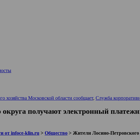
мосты
о хозяйства Московской области сообщает
,
Служба корпорати
о округа получают электронный платежн
 от infoce-klin.ru
>
Общество
>
Жители Лосино-Петровского