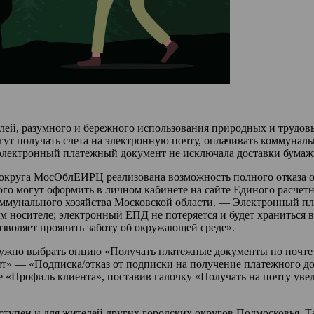
лей, разумного и бережного использования природных и трудовы
гут получать счета на электронную почту, оплачивать коммунал
электронный платежный документ не исключала доставки бумажн
 округа МосОблЕИРЦ реализована возможность полного отказа о
кого могут оформить в личном кабинете на сайте Единого рас
мунального хозяйства Московской области. — Электронный пла
 носителе; электронный ЕПД не потеряется и будет храниться в 
зволяет проявить заботу об окружающей среде».
ужно выбрать опцию «Получать платежные документы по почте и
т» — «Подписка/отказ от подписки на получение платежного до
е «Профиль клиента», поставив галочку «Получать на почту уве
тупен и для жителей других городских округов Подмосковья. Та