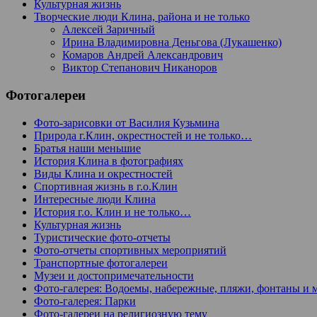
Культурная жизнь
Творческие люди Клина, района и не только
Алексей Заричный
Ирина Владимировна Деньгова (Лукашенко)
Комаров Андрей Александрович
Виктор Степанович Никаноров
Фотогалереи
Фото-зарисовки от Василия Кузьмина
Природа г.Клин, окрестностей и не только…
Братья наши меньшие
История Клина в фотографиях
Виды Клина и окрестностей
Спортивная жизнь в г.о.Клин
Интересные люди Клина
История г.о. Клин и не только…
Культурная жизнь
Туристические фото-отчеты
Фото-отчеты спортивных мероприятий
Транспортные фотогалереи
Музеи и достопримечательности
Фото-галерея: Водоемы, набережные, пляжи, фонтаны и 
Фото-галерея: Парки
Фото-галереи на религиозную тему