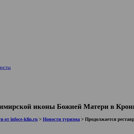
мосты
димирской иконы Божией Матери в Крон
 от infoce-klin.ru
>
Новости туризма
>
Продолжается рестав