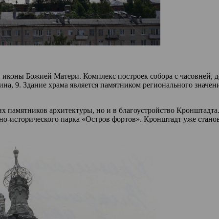
иконы Божией Матери. Комплекс построек собора с часовней, д
нина, 9. Здание храма является памятником регионального знач
ших памятников архитектуры, но и в благоустройство Кронштадта
но-исторического парка «Остров фортов». Кронштадт уже стано