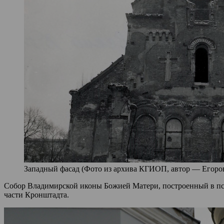
Западный фасад (Фото из архива КГИОП, автор — Егоров
Собор Владимирской иконы Божией Матери, построенный в псе
части Кронштадта.