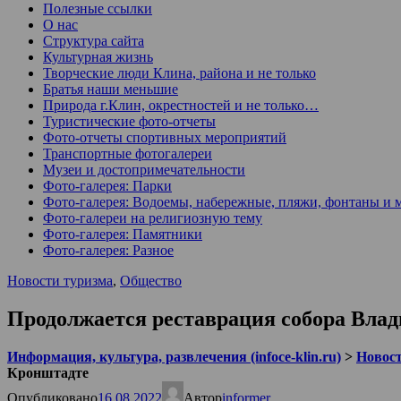
Полезные ссылки
О нас
Структура сайта
Культурная жизнь
Творческие люди Клина, района и не только
Братья наши меньшие
Природа г.Клин, окрестностей и не только…
Туристические фото-отчеты
Фото-отчеты спортивных мероприятий
Транспортные фотогалереи
Музеи и достопримечательности
Фото-галерея: Парки
Фото-галерея: Водоемы, набережные, пляжи, фонтаны и 
Фото-галереи на религиозную тему
Фото-галерея: Памятники
Фото-галерея: Разное
Новости туризма
,
Общество
Продолжается реставрация собора Вла
Информация, культура, развлечения (infoce-klin.ru)
>
Новости
Кронштадте
Опубликовано
16.08.2022
Автор
informer