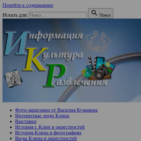
Перейти к содержанию

Искать для:
Поиск
Фото-зарисовки от Василия Кузьмина
Интересные люди Клина
Выставки
История г. Клин и окрестностей
История Клина в фотографиях
Виды Клина и окрестностей