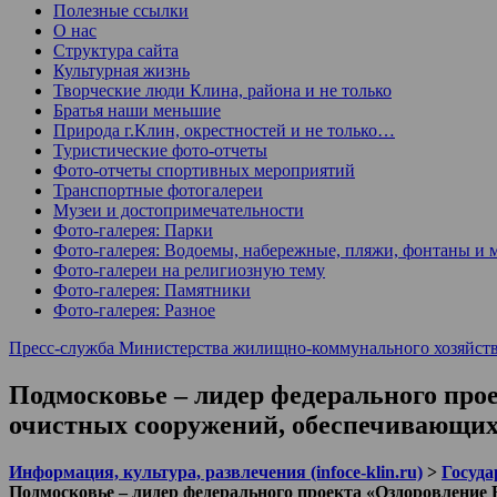
Полезные ссылки
О нас
Структура сайта
Культурная жизнь
Творческие люди Клина, района и не только
Братья наши меньшие
Природа г.Клин, окрестностей и не только…
Туристические фото-отчеты
Фото-отчеты спортивных мероприятий
Транспортные фотогалереи
Музеи и достопримечательности
Фото-галерея: Парки
Фото-галерея: Водоемы, набережные, пляжи, фонтаны и 
Фото-галереи на религиозную тему
Фото-галерея: Памятники
Фото-галерея: Разное
Пресс-служба Министерства жилищно-коммунального хозяйств
Подмосковье – лидер федерального прое
очистных сооружений, обеспечивающи
Информация, культура, развлечения (infoce-klin.ru)
>
Госуда
Подмосковье – лидер федерального проекта «Оздоровление