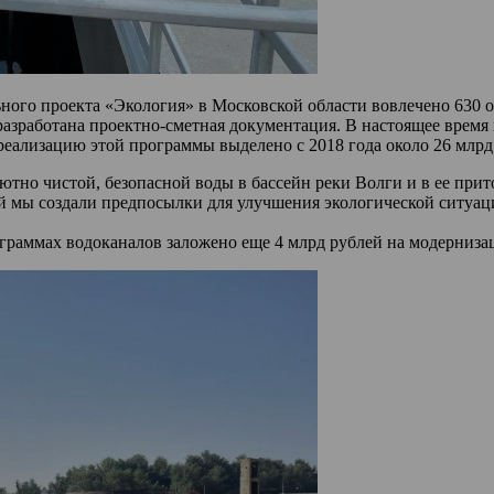
го проекта «Экология» в Московской области вовлечено 630 об
о разработана проектно-сметная документация. В настоящее врем
 реализацию этой программы выделено с 2018 года около 26 млрд
ютно чистой, безопасной воды в бассейн реки Волги и в ее при
лей мы создали предпосылки для улучшения экологической ситуа
граммах водоканалов заложено еще 4 млрд рублей на модерниза