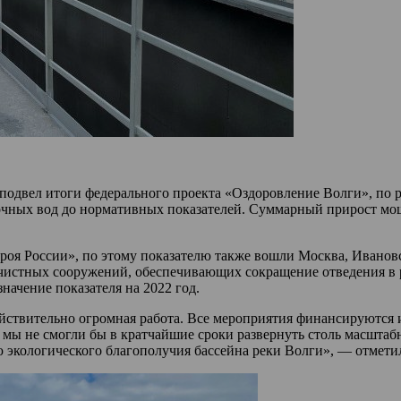
одвел итоги федерального проекта «Оздоровление Волги», по р
ных вод до нормативных показателей. Суммарный прирост мощн
я России», по этому показателю также вошли Москва, Ивановска
чистных сооружений, обеспечивающих сокращение отведения в ре
значение показателя на 2022 год.
йствительно огромная работа. Все мероприятия финансируются и
а мы не смогли бы в кратчайшие сроки развернуть столь масшта
нию экологического благополучия бассейна реки Волги», — отм