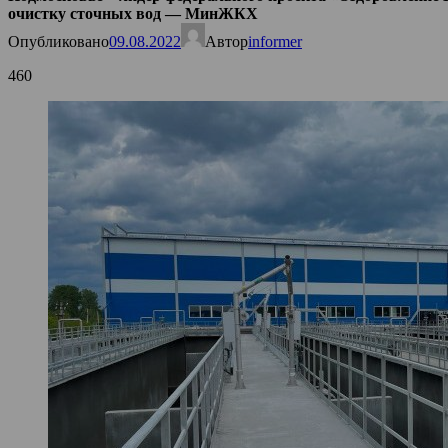
очистку сточных вод — МинЖКХ
Опубликовано
09.08.2022
Автор
informer
460