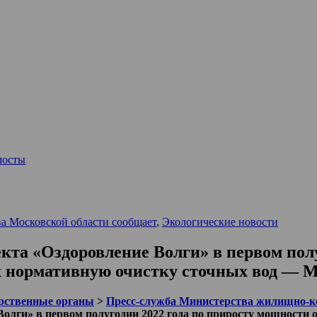
мосты
а Московской области сообщает
,
Экологические новости
кта «Оздоровление Волги» в первом пол
х нормативную очистку сточных вод —
рственные органы
>
Пресс-служба Министерства жилищно-ко
 Волги» в первом полугодии 2022 года по приросту мощност