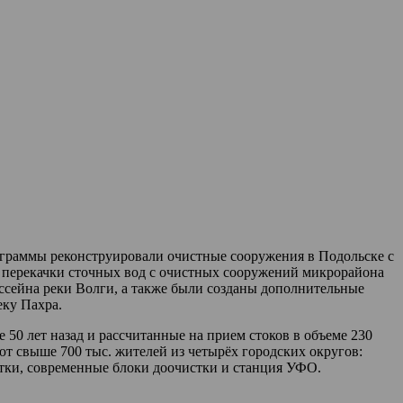
рограммы реконструировали очистные сооружения в Подольске с
я перекачки сточных вод с очистных сооружений микрорайона
ассейна реки Волги, а также были созданы дополнительные
еку Пахра.
0 лет назад и рассчитанные на прием стоков в объеме 230
ют свыше 700 тыс. жителей из четырёх городских округов:
стки, современные блоки доочистки и станция УФО.