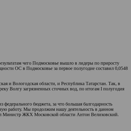
езультатам чего Подмосковье вышло в лидеры по приросту
ости ОС в Подмосковье за первое полугодие составил 0,0548
я и Вологодская области, и Республика Татарстан. Так, в
ку Волгу загрязненных сточных вод, по итогам I полугодия
з федерального бюджета, за что большая балгодарность
бную работу. Мы продолжим нашу деятельность в данном
етил Министр ЖКХ Московской области Антон Велиховский.