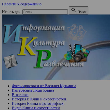
Перейти к содержанию

Искать для:
Поиск
Фото-зарисовки от Василия Кузьмина
Интересные люди Клина
Выставки
История г. Клин и окрестностей
История Клина в фотографиях
Виды Клина и окрестностей