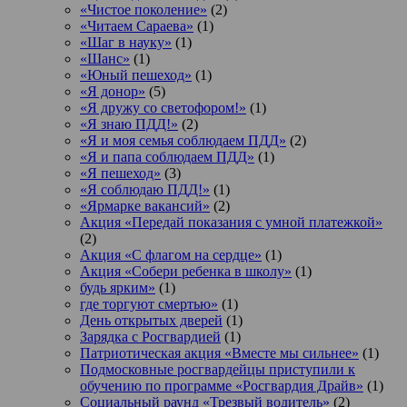
«Чистое поколение»
(2)
«Читаем Сараева»
(1)
«Шаг в науку»
(1)
«Шанс»
(1)
«Юный пешеход»
(1)
«Я донор»
(5)
«Я дружу со светофором!»
(1)
«Я знаю ПДД!»
(2)
«Я и моя семья соблюдаем ПДД»
(2)
«Я и папа соблюдаем ПДД»
(1)
«Я пешеход»
(3)
«Я соблюдаю ПДД!»
(1)
«Ярмарке вакансий»
(2)
Акция «Передай показания с умной платежкой»
(2)
Акция «С флагом на сердце»
(1)
Акция «Собери ребенка в школу»
(1)
будь ярким»
(1)
где торгуют смертью»
(1)
День открытых дверей
(1)
Зарядка с Росгвардией
(1)
Патриотическая акция «Вместе мы сильнее»
(1)
Подмосковные росгвардейцы приступили к
обучению по программе «Росгвардия Драйв»
(1)
Социальный раунд «Трезвый водитель»
(2)