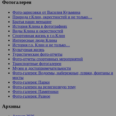
Фотогалереи
Фото-зарисовки от Василия Кузьмина
Природа г.Клин, окрестностей и не только…
Братья наши меньшие
История Клина в фотографиях
Виды Клина и окрестностей
Спортивная жизнь в г.о.Клин
Интересные люди Клина
История г.о. Клин и не только…
Культурная жизнь
Туристические фото-отчеты
Фото-отчеты спортивных мероприятий
Транспортные фотогалереи
Музеи и достопримечательности
Фото-галерея: Водоемы, набережные, пляжи, фонтаны и
мосты
Фото-галерея: Парки
Фото-галереи на религиозную тему
Фото-галерея: Памятники
Фото-галерея: Разное
Архивы