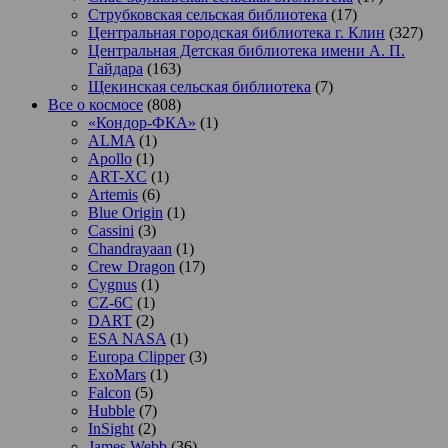
Струбковская сельская библиотека
(17)
Центральная городская библиотека г. Клин
(327)
Центральная Детская библиотека имени А. П.
Гайдара
(163)
Щекинская сельская библиотека
(7)
Все о космосе
(808)
«Кондор-ФКА»
(1)
ALMA
(1)
Apollo
(1)
ART-XC
(1)
Artemis
(6)
Blue Origin
(1)
Cassini
(3)
Chandrayaan
(1)
Crew Dragon
(17)
Cygnus
(1)
CZ-6C
(1)
DART
(2)
ESA NASA
(1)
Europa Clipper
(3)
ExoMars
(1)
Falcon
(5)
Hubble
(7)
InSight
(2)
James Webb
(36)