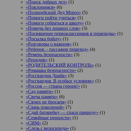
«Поиск добрых дел»
(1)
«Поклонимся»
(6)
«Полицейский Дед Мороз»
(5)
«Помоги пойти учиться»
(1)
«Помоги собраться в школу»
(1)
«Помочь без лишних слов»
(3)
«Посвящение первоклассников в пешеходы»
(1)
«Посылка бойцу»
(1)
«Разговоры о важном»
(1)
«Ребенок – пассажир пешеход»
(4)
«Ремень безопасности»
(3)
«Рецидив»
(1)
«РОДИТЕЛЬСКИЙ КОНТРОЛЬ»
(1)
«Ромашка безопасности»
(2)
«Росгвардия Драйв»
(3)
«Росгвардия. В особых условиях»
(1)
«Россия — страна героев!»
(1)
«Сад памяти»
(1)
«Свеча памяти»
(6)
«Своих не бросаем»
(1)
«Связь поколений»
(7)
«Сдай батарейку — спаси природу»
(1)
«Семейные ценности»
(1)
«СИМ»
(2)
«Слезь с велосипеда»
(1)