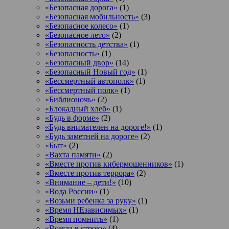
«Безопасная дорога»
(1)
«Безопасная мобильность»
(3)
«Безопасное колесо»
(1)
«Безопасное лето»
(2)
«Безопасность детства»
(1)
«Безопасность»
(1)
«Безопасный двор»
(14)
«Безопасный Новый год»
(1)
«Бессмертный автополк»
(1)
«Бессмертный полк»
(1)
«Библионочь»
(2)
«Блокадный хлеб»
(1)
«Будь в форме»
(2)
«Будь внимателен на дороге!»
(1)
«Будь заметней на дороге»
(2)
«Быт»
(2)
«Вахта памяти»
(2)
«Вместе против кибермошенников»
(1)
«Вместе против террора»
(2)
«Внимание – дети!»
(10)
«Вода России»
(1)
«Возьми ребенка за руку»
(1)
«Время НЕзависимых»
(1)
«Время помнить»
(1)
«Всегда в строю»
(4)