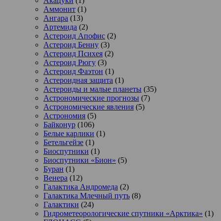
Акацуки
(1)
Аммонит
(1)
Ангара
(13)
Артемида
(2)
Астероид Апофис
(2)
Астероид Бенну
(3)
Астероид Психея
(2)
Астероид Рюгу
(3)
Астероид Фаэтон
(1)
Астероидная защита
(1)
Астероиды и малые планеты
(35)
Астрономические прогнозы
(7)
Астрономические явления
(5)
Астрономия
(5)
Байконур
(106)
Белые карлики
(1)
Бетельгейзе
(1)
Биоспутники
(1)
Биоспутники «Бион»
(5)
Буран
(1)
Венера
(12)
Галактика Андромеда
(2)
Галактика Млечный путь
(8)
Галактики
(24)
Гидрометеорологические спутники «Арктика»
(1)