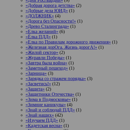
«Дни Росгвардии»
(9)
«Добрая дорога детства»
(2)
«Добрые дела ЮИД»
(1)
«ДОЛЖНИК»
(4)
«Дорога без Опасности!»
(1)
«Древо Сталинграда»
(1)
«Елка желаний»
(6)
«Ёлка ПДД»
(1)
«Елка по Правилам дорожного движения»
(1)
«Железная дорОга. Жизнь дорогА!»
(1)
«Жилой сектор»
(2)
«Журавли Победы»
(1)
«Завтра была война»
(1)
«Заметный пешеход»
(1)
«Зарница»
(3)
«Зарядка со стражем порядка»
(3)
«Засветись!»
(12)
«Защита»
(2)
«Защитники Отечества»
(1)
«Зима в Подмосковье»
(1)
«Зимние каникулы»
(4)
«Знай и соблюдай ПДД»
(1)
«Знай наших»
(42)
«Изучаем ПДД»
(1)
«Кадетская весна»
(1)