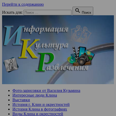
Перейти к содержанию

Искать для:
Поиск
Фото-зарисовки от Василия Кузьмина
Интересные люди Клина
Выставки
История г. Клин и окрестностей
История Клина в фотографиях
Виды Клина и окрестностей