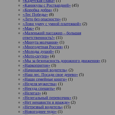
«Кадетская слава»
(1)
«Каникулы с Росгвардией»
(45)
«Коробка добра»
(1)
«Лес Победы»
(8)
«Лето без опасности»
(1)
«Лови удачу с умной платежкой»
(2)
«Мак»
(5)
«Маленький пассажир – большая
ответственность!»
(11)
«Минута молчания»
(1)
«Многодетная Россия»
(1)
«Молоды душой»
(1)
«Мото-скутер»
(4)
«Мы за безопасность дорожного движения»
(1)
«Наркопритон»
(3)
«Начинающий водитель»
(2)
«Наш лес. Посади свое дерево»
(5)
«Наши семейные книги»
(1)
«Неделя мужества»
(1)
«Некуда спешить»
(6)
«Нелегал»
(4)
«Нелегальный перевозчик»
(1)
«Нет ненависти и вражде»
(2)
«Нетрезвый водитель»
(15)
«Новогоднее чудо»
(1)