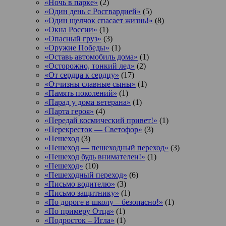
«Ночь в парке»
(2)
«Один день с Росгвардией»
(5)
«Один щелчок спасает жизнь!»
(8)
«Окна России»
(1)
«Опасный груз»
(3)
«Оружие Победы»
(1)
«Оставь автомобиль дома»
(1)
«Осторожно, тонкий лед»
(2)
«От сердца к сердцу»
(17)
«Отчизны славные сыны»
(1)
«Память поколений»
(1)
«Парад у дома ветерана»
(1)
«Парта героя»
(4)
«Передай космический привет!»
(1)
«Перекресток — Светофор»
(3)
«Пешеход
(3)
«Пешеход — пешеходный переход»
(3)
«Пешеход будь внимателен!»
(1)
«Пешеход»
(10)
«Пешеходный переход»
(6)
«Письмо водителю»
(3)
«Письмо защитнику»
(1)
«По дороге в школу – безопасно!»
(1)
«По примеру Отца»
(1)
«Подросток ‒ Игла»
(1)