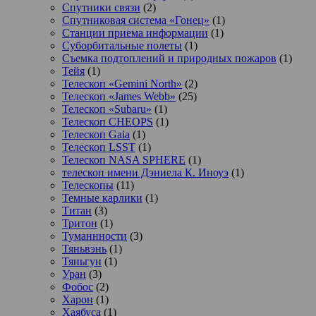
Спутники связи
(2)
Спутниковая система «Гонец»
(1)
Станции приема информации
(1)
Суборбитальные полеты
(1)
Съемка подтоплений и природных пожаров
(1)
Тейя
(1)
Телескоп «Gemini North»
(2)
Телескоп «James Webb»
(25)
Телескоп «Subaru»
(1)
Телескоп CHEOPS
(1)
Телескоп Gaia
(1)
Телескоп LSST
(1)
Телескоп NASA SPHERE
(1)
телескоп имени Дэниела К. Иноуэ
(1)
Телескопы
(11)
Темные карлики
(1)
Титан
(3)
Тритон
(1)
Туманнности
(3)
Тяньвэнь
(1)
Тяньгун
(1)
Уран
(3)
Фобос
(2)
Харон
(1)
Хаябуса
(1)