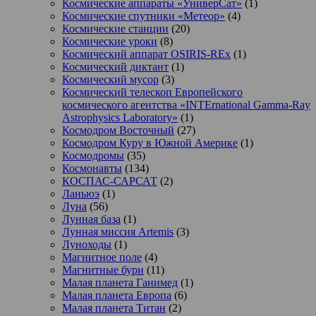
Космические аппараты «УниверСат»
(1)
Космические спутники «Метеор»
(4)
Космические станции
(20)
Космические уроки
(8)
Космический аппарат OSIRIS-REx
(1)
Космический диктант
(1)
Космический мусор
(3)
Космический телескоп Европейского
космического агентства «INTErnational Gamma-Ray
Astrophysics Laboratory»
(1)
Космодром Восточный
(27)
Космодром Куру в Южной Америке
(1)
Космодромы
(35)
Космонавты
(134)
КОСПАС-САРСАТ
(2)
Ланьюэ
(1)
Луна
(56)
Лунная база
(1)
Лунная миссия Artemis
(3)
Луноходы
(1)
Магнитное поле
(4)
Магнитные бури
(11)
Малая планета Ганимед
(1)
Малая планета Европа
(6)
Малая планета Титан
(2)