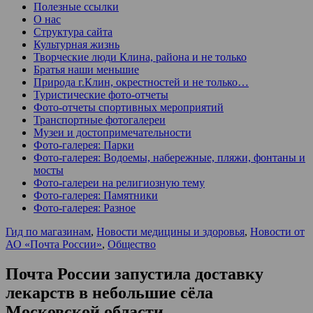
Полезные ссылки
О нас
Структура сайта
Культурная жизнь
Творческие люди Клина, района и не только
Братья наши меньшие
Природа г.Клин, окрестностей и не только…
Туристические фото-отчеты
Фото-отчеты спортивных мероприятий
Транспортные фотогалереи
Музеи и достопримечательности
Фото-галерея: Парки
Фото-галерея: Водоемы, набережные, пляжи, фонтаны и
мосты
Фото-галереи на религиозную тему
Фото-галерея: Памятники
Фото-галерея: Разное
Гид по магазинам
,
Новости медицины и здоровья
,
Новости от
АО «Почта России»
,
Общество
Почта России запустила доставку
лекарств в небольшие сёла
Московской области