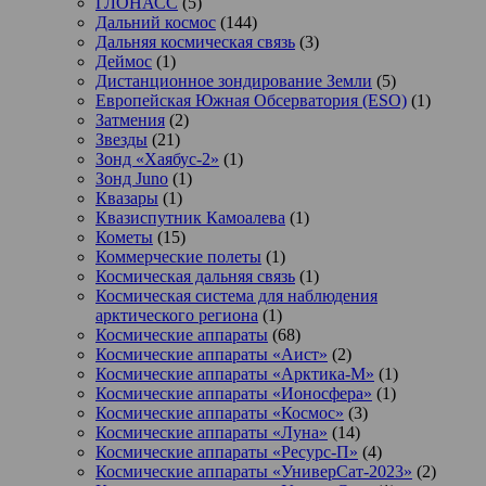
ГЛОНАСС
(5)
Дальний космос
(144)
Дальняя космическая связь
(3)
Деймос
(1)
Дистанционное зондирование Земли
(5)
Европейская Южная Обсерватория (ESO)
(1)
Затмения
(2)
Звезды
(21)
Зонд «Хаябус-2»
(1)
Зонд Juno
(1)
Квазары
(1)
Квазиспутник Камоалева
(1)
Кометы
(15)
Коммерческие полеты
(1)
Космическая дальняя связь
(1)
Космическая система для наблюдения
арктического региона
(1)
Космические аппараты
(68)
Космические аппараты «Аист»
(2)
Космические аппараты «Арктика-М»
(1)
Космические аппараты «Ионосфера»
(1)
Космические аппараты «Космос»
(3)
Космические аппараты «Луна»
(14)
Космические аппараты «Ресурс-П»
(4)
Космические аппараты «УниверСат-2023»
(2)