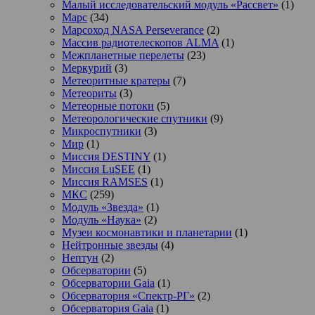
Малый исследовательский модуль «Рассвет»
(1)
Марс
(34)
Марсоход NASA Perseverance
(2)
Массив радиотелескопов ALMA
(1)
Межпланетные перелеты
(23)
Меркурий
(3)
Метеоритные кратеры
(7)
Метеориты
(3)
Метеорные потоки
(5)
Метеорологические спутники
(9)
Микроспутники
(3)
Мир
(1)
Миссия DESTINY
(1)
Миссия LuSEE
(1)
Миссия RAMSES
(1)
МКС
(259)
Модуль «Звезда»
(1)
Модуль «Наука»
(2)
Музеи космонавтики и планетарии
(1)
Нейтронные звезды
(4)
Нептун
(2)
Обсерватории
(5)
Обсерватории Gaia
(1)
Обсерватория «Спектр-РГ»
(2)
Обсерватория Gaia
(1)