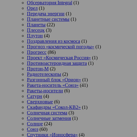
Обсерватория Integral
(1)
Орел
(1)
Передача энергии
(1)
Планетные системы
(1)
Планеты
(22)
Плесецк
(3)
Плутон
(4)
Поздравления из космоса
(1)
Прогноз «космической погоды»
(1)
Прогресс
(86)
Проект «Космическая Россия»
(1)
Противоастероидная защита
(1)
Протон-М
(2)
Радиотелескопы
(2)
Разгонный блок «Орион»
(1)
Ракета-носитель «Союз»
(41)
Ракеты-носители
(6)
Сатурн
(4)
Сверхновые
(6)
Скафандры «Сокол-КВ2»
(1)
Солнечная система
(3)
Солнечные затмения
(1)
Солнце
(24)
Союз
(60)
Спутники «Ионосфера»
(4)