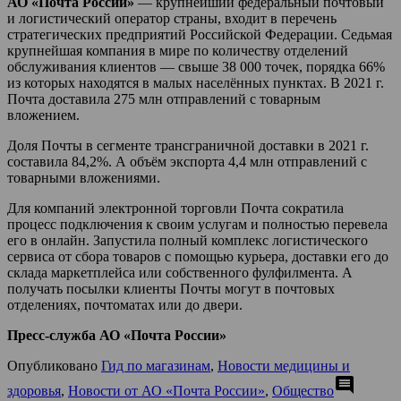
АО «Почта России»
— крупнейший федеральный почтовый
и логистический оператор страны, входит в перечень
стратегических предприятий Российской Федерации. Седьмая
крупнейшая компания в мире по количеству отделений
обслуживания клиентов — свыше 38 000 точек, порядка 66%
из которых находятся в малых населённых пунктах. В 2021 г.
Почта доставила 275 млн отправлений с товарным
вложением.
Доля Почты в сегменте трансграничной доставки в 2021 г.
составила 84,2%. А объём экспорта 4,4 млн отправлений с
товарными вложениями.
Для компаний электронной торговли Почта сократила
процесс подключения к своим услугам и полностью перевела
его в онлайн. Запустила полный комплекс логистического
сервиса от сбора товаров с помощью курьера, доставки его до
склада маркетплейса или собственного фулфилмента. А
получать посылки клиенты Почты могут в почтовых
отделениях, почтоматах или до двери.
Пресс-служба АО «Почта России»
Опубликовано
Гид по магазинам
,
Новости медицины и
comment
здоровья
,
Новости от АО «Почта России»
,
Общество