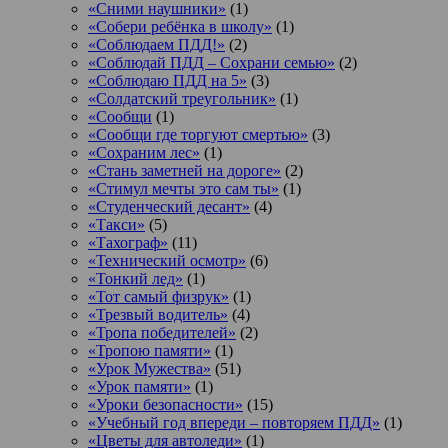
«Сними наушники»
(1)
«Собери ребёнка в школу»
(1)
«Соблюдаем ПДД!»
(2)
«Соблюдай ПДД – Сохрани семью»
(2)
«Соблюдаю ПДД на 5»
(3)
«Солдатский треугольник»
(1)
«Сообщи
(1)
«Сообщи где торгуют смертью»
(3)
«Сохраним лес»
(1)
«Стань заметней на дороге»
(2)
«Стимул мечты это сам ты»
(1)
«Студенческий десант»
(4)
«Такси»
(5)
«Тахограф»
(11)
«Технический осмотр»
(6)
«Тонкий лед»
(1)
«Тот самый физрук»
(1)
«Трезвый водитель»
(4)
«Тропа победителей»
(2)
«Тропою памяти»
(1)
«Урок Мужества»
(51)
«Урок памяти»
(1)
«Уроки безопасности»
(15)
«Учебный год впереди – повторяем ПДД»
(1)
«Цветы для автоледи»
(1)