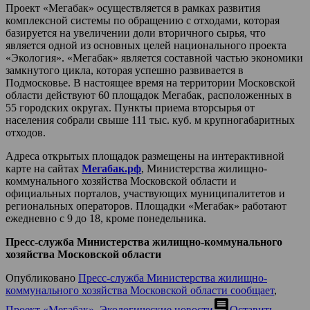
Проект «Мегабак» осуществляется в рамках развития
комплексной системы по обращению с отходами, которая
базируется на увеличении доли вторичного сырья, что
является одной из основных целей национального проекта
«Экология». «Мегабак» является составной частью экономики
замкнутого цикла, которая успешно развивается в
Подмосковье. В настоящее время на территории Московской
области действуют 60 площадок Мегабак, расположенных в
55 городских округах. Пункты приема вторсырья от
населения собрали свыше 111 тыс. куб. м крупногабаритных
отходов.
Адреса открытых площадок размещены на интерактивной
карте на сайтах
Мегабак.рф
, Министерства жилищно-
коммунального хозяйства Московской области и
официальных порталов, участвующих муниципалитетов и
региональных операторов. Площадки «Мегабак» работают
ежедневно с 9 до 18, кроме понедельника.
Пресс-служба Министерства жилищно-коммунального
хозяйства Московской области
Опубликовано
Пресс-служба Министерства жилищно-
коммунального хозяйства Московской области сообщает
,
comment
Проект «Мегабак»
,
Экологические новости
Оставить