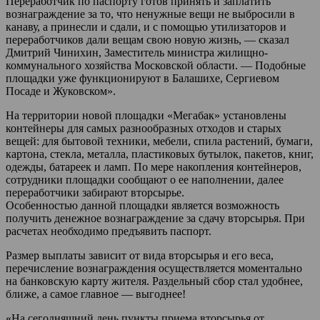
Переработчик по паспорту готов принять и заплатить
вознаграждение за то, что ненужные вещи не выбросили в
канаву, а принесли и сдали, и с помощью утилизаторов и
переработчиков дали вещам свою новую жизнь, — сказал
Дмитрий Чинихин, Заместитель министра жилищно-
коммунального хозяйства Московской области. — Подобные
площадки уже функционируют в Балашихе, Сергиевом
Посаде и Жуковском».
На территории новой площадки «Мегабак» установлены
контейнеры для самых разнообразных отходов и старых
вещей: для бытовой техники, мебели, спила растений, бумаги,
картона, стекла, металла, пластиковых бутылок, пакетов, книг,
одежды, батареек и ламп. По мере накопления контейнеров,
сотрудники площадки сообщают о ее наполнении, далее
переработчики забирают вторсырье.
Особенностью данной площадки является возможность
получить денежное вознаграждение за сдачу вторсырья. При
расчетах необходимо предъявить паспорт.
Размер выплаты зависит от вида вторсырья и его веса,
перечисление вознаграждения осуществляется моментально
на банковскую карту жителя. Раздельный сбор стал удобнее,
ближе, а самое главное — выгоднее!
«На сегодняшний день пункты приема вторсырья от