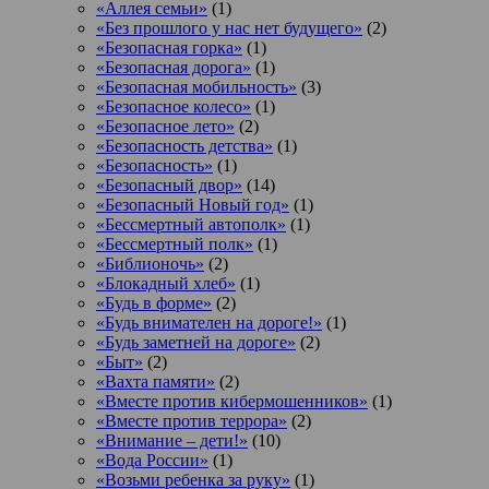
«Аллея семьи»
(1)
«Без прошлого у нас нет будущего»
(2)
«Безопасная горка»
(1)
«Безопасная дорога»
(1)
«Безопасная мобильность»
(3)
«Безопасное колесо»
(1)
«Безопасное лето»
(2)
«Безопасность детства»
(1)
«Безопасность»
(1)
«Безопасный двор»
(14)
«Безопасный Новый год»
(1)
«Бессмертный автополк»
(1)
«Бессмертный полк»
(1)
«Библионочь»
(2)
«Блокадный хлеб»
(1)
«Будь в форме»
(2)
«Будь внимателен на дороге!»
(1)
«Будь заметней на дороге»
(2)
«Быт»
(2)
«Вахта памяти»
(2)
«Вместе против кибермошенников»
(1)
«Вместе против террора»
(2)
«Внимание – дети!»
(10)
«Вода России»
(1)
«Возьми ребенка за руку»
(1)