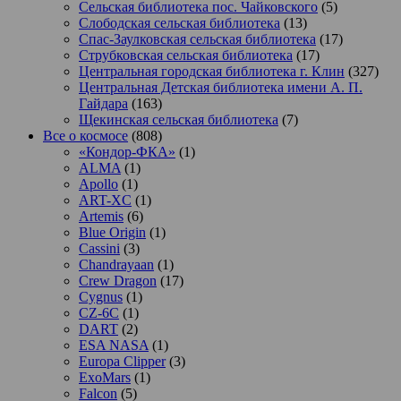
Сельская библиотека пос. Чайковского
(5)
Слободская сельская библиотека
(13)
Спас-Заулковская сельская библиотека
(17)
Струбковская сельская библиотека
(17)
Центральная городская библиотека г. Клин
(327)
Центральная Детская библиотека имени А. П.
Гайдара
(163)
Щекинская сельская библиотека
(7)
Все о космосе
(808)
«Кондор-ФКА»
(1)
ALMA
(1)
Apollo
(1)
ART-XC
(1)
Artemis
(6)
Blue Origin
(1)
Cassini
(3)
Chandrayaan
(1)
Crew Dragon
(17)
Cygnus
(1)
CZ-6C
(1)
DART
(2)
ESA NASA
(1)
Europa Clipper
(3)
ExoMars
(1)
Falcon
(5)