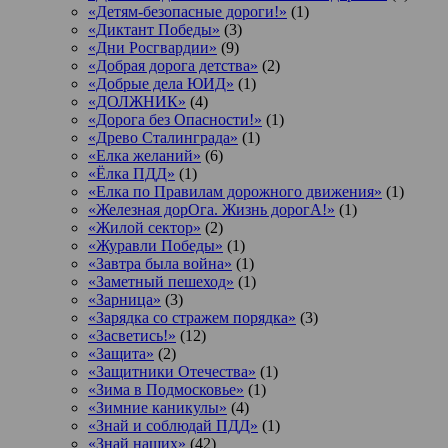
«Детям-безопасные дороги!»
(1)
«Диктант Победы»
(3)
«Дни Росгвардии»
(9)
«Добрая дорога детства»
(2)
«Добрые дела ЮИД»
(1)
«ДОЛЖНИК»
(4)
«Дорога без Опасности!»
(1)
«Древо Сталинграда»
(1)
«Елка желаний»
(6)
«Ёлка ПДД»
(1)
«Елка по Правилам дорожного движения»
(1)
«Железная дорОга. Жизнь дорогА!»
(1)
«Жилой сектор»
(2)
«Журавли Победы»
(1)
«Завтра была война»
(1)
«Заметный пешеход»
(1)
«Зарница»
(3)
«Зарядка со стражем порядка»
(3)
«Засветись!»
(12)
«Защита»
(2)
«Защитники Отечества»
(1)
«Зима в Подмосковье»
(1)
«Зимние каникулы»
(4)
«Знай и соблюдай ПДД»
(1)
«Знай наших»
(42)