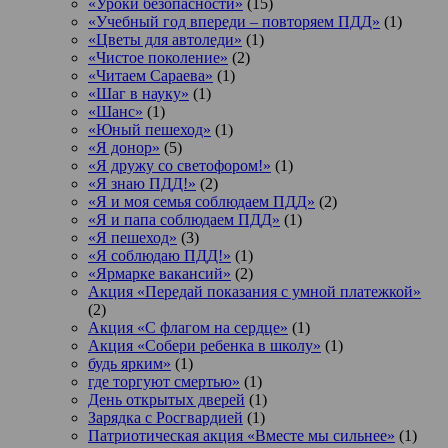
«Уроки безопасности»
(15)
«Учебный год впереди – повторяем ПДД»
(1)
«Цветы для автоледи»
(1)
«Чистое поколение»
(2)
«Читаем Сараева»
(1)
«Шаг в науку»
(1)
«Шанс»
(1)
«Юный пешеход»
(1)
«Я донор»
(5)
«Я дружу со светофором!»
(1)
«Я знаю ПДД!»
(2)
«Я и моя семья соблюдаем ПДД»
(2)
«Я и папа соблюдаем ПДД»
(1)
«Я пешеход»
(3)
«Я соблюдаю ПДД!»
(1)
«Ярмарке вакансий»
(2)
Акция «Передай показания с умной платежкой»
(2)
Акция «С флагом на сердце»
(1)
Акция «Собери ребенка в школу»
(1)
будь ярким»
(1)
где торгуют смертью»
(1)
День открытых дверей
(1)
Зарядка с Росгвардией
(1)
Патриотическая акция «Вместе мы сильнее»
(1)