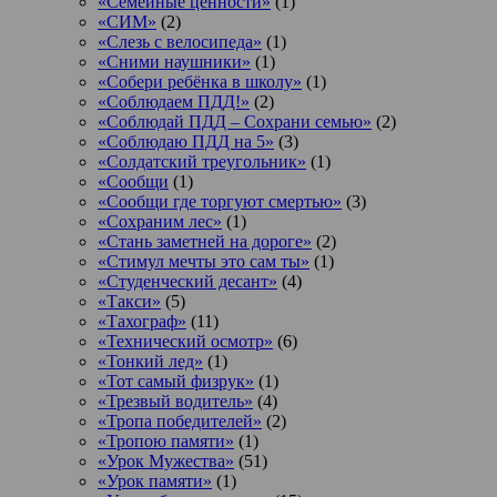
«Семейные ценности»
(1)
«СИМ»
(2)
«Слезь с велосипеда»
(1)
«Сними наушники»
(1)
«Собери ребёнка в школу»
(1)
«Соблюдаем ПДД!»
(2)
«Соблюдай ПДД – Сохрани семью»
(2)
«Соблюдаю ПДД на 5»
(3)
«Солдатский треугольник»
(1)
«Сообщи
(1)
«Сообщи где торгуют смертью»
(3)
«Сохраним лес»
(1)
«Стань заметней на дороге»
(2)
«Стимул мечты это сам ты»
(1)
«Студенческий десант»
(4)
«Такси»
(5)
«Тахограф»
(11)
«Технический осмотр»
(6)
«Тонкий лед»
(1)
«Тот самый физрук»
(1)
«Трезвый водитель»
(4)
«Тропа победителей»
(2)
«Тропою памяти»
(1)
«Урок Мужества»
(51)
«Урок памяти»
(1)