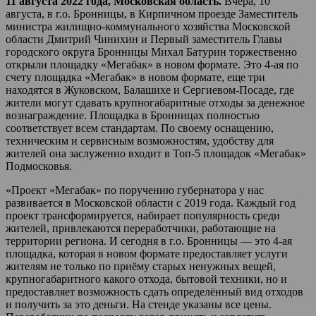
11 августа 2022 года, Московская область.
Вчера, 10
августа, в г.о. Бронницы, в Кирпичном проезде Заместитель
министра жилищно-коммунального хозяйства Московской
области Дмитрий Чинихин и Первый заместитель Главы
городского округа Бронницы Михал Батурин торжественно
открыли площадку «Мегабак» в новом формате. Это 4-ая по
счету площадка «Мегабак» в новом формате, еще три
находятся в Жуковском, Балашихе и Сергиевом-Посаде, где
жители могут сдавать крупногабаритные отходы за денежное
вознаграждение. Площадка в Бронницах полностью
соответствует всем стандартам. По своему оснащению,
техническим и сервисным возможностям, удобству для
жителей она заслуженно входит в Топ-5 площадок «Мегабак»
Подмосковья.
«Проект «Мегабак» по поручению губернатора у нас
развивается в Московской области с 2019 года. Каждый год
проект трансформируется, набирает популярность среди
жителей, привлекаются переработчики, работающие на
территории региона. И сегодня в г.о. Бронницы — это 4-ая
площадка, которая в новом формате предоставляет услуги
жителям не только по приёму старых ненужных вещей,
крупногабаритного какого отхода, бытовой техники, но и
предоставляет возможность сдать определённый вид отходов
и получить за это деньги. На стенде указаны все цены.