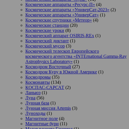
Космические аппараты «Ресурс-П»
(4)
Космические аппараты «УниверСат-2023»
(2)
Космические аппараты «УниверСат»
(1)
Космические спутники «Метеор»
(4)
Космические станции
(20)
Космические уроки
(8)
Космический аппарат OSIRIS-REx
(1)
Космический диктант
(1)
Космический мусор
(3)
Космический телескоп Европейского
космического агентства «INTErnational Gamma-Ray
Astrophysics Laboratory»
(1)
Космодром Восточный
(27)
Космодром Куру в Южной Америке
(1)
Космодромы
(35)
Космонавты
(134)
КОСПАС-САРСАТ
(2)
Ланьюэ
(1)
Луна
(56)
Лунная база
(1)
Лунная миссия Artemis
(3)
Луноходы
(1)
Магнитное поле
(4)
Магнитные бури
(11)
Малая планета Ганимед
(1)