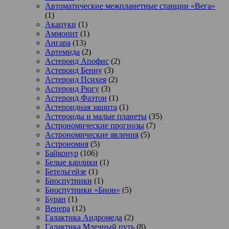
Автоматические межпланетные станции «Вега»
(1)
Акацуки
(1)
Аммонит
(1)
Ангара
(13)
Артемида
(2)
Астероид Апофис
(2)
Астероид Бенну
(3)
Астероид Психея
(2)
Астероид Рюгу
(3)
Астероид Фаэтон
(1)
Астероидная защита
(1)
Астероиды и малые планеты
(35)
Астрономические прогнозы
(7)
Астрономические явления
(5)
Астрономия
(5)
Байконур
(106)
Белые карлики
(1)
Бетельгейзе
(1)
Биоспутники
(1)
Биоспутники «Бион»
(5)
Буран
(1)
Венера
(12)
Галактика Андромеда
(2)
Галактика Млечный путь
(8)