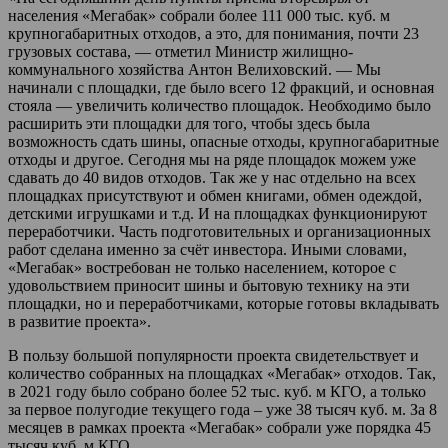
населения «Мегабак» собрали более 111 000 тыс. куб. м
крупногабаритных отходов, а это, для понимания, почти 23
грузовых состава, — отметил Министр жилищно-
коммунального хозяйства Антон Велиховский. — Мы
начинали с площадки, где было всего 12 фракций, и основная
стояла — увеличить количество площадок. Необходимо было
расширить эти площадки для того, чтобы здесь была
возможность сдать шины, опасные отходы, крупногабаритные
отходы и другое. Сегодня мы на ряде площадок можем уже
сдавать до 40 видов отходов. Так же у нас отдельно на всех
площадках присутствуют и обмен книгами, обмен одеждой,
детскими игрушками и т.д. И на площадках функционируют
переработчики. Часть подготовительных и организационных
работ сделана именно за счёт инвестора. Иными словами,
«Мегабак» востребован не только населением, которое с
удовольствием приносит шины и бытовую технику на эти
площадки, но и переработчиками, которые готовы вкладывать
в развитие проекта».
В пользу большой популярности проекта свидетельствует и
количество собранных на площадках «Мегабак» отходов. Так,
в 2021 году было собрано более 52 тыс. куб. м КГО, а только
за первое полугодие текущего года – уже 38 тысяч куб. м. За 8
месяцев в рамках проекта «Мегабак» собрали уже порядка 45
тысяч куб. м КГО.