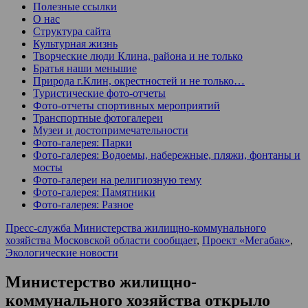
Полезные ссылки
О нас
Структура сайта
Культурная жизнь
Творческие люди Клина, района и не только
Братья наши меньшие
Природа г.Клин, окрестностей и не только…
Туристические фото-отчеты
Фото-отчеты спортивных мероприятий
Транспортные фотогалереи
Музеи и достопримечательности
Фото-галерея: Парки
Фото-галерея: Водоемы, набережные, пляжи, фонтаны и
мосты
Фото-галереи на религиозную тему
Фото-галерея: Памятники
Фото-галерея: Разное
Пресс-служба Министерства жилищно-коммунального
хозяйства Московской области сообщает
,
Проект «Мегабак»
,
Экологические новости
Министерство жилищно-
коммунального хозяйства открыло