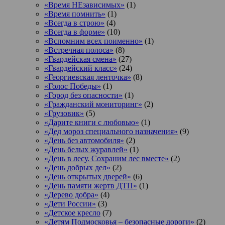
«Время НЕзависимых»
(1)
«Время помнить»
(1)
«Всегда в строю»
(4)
«Всегда в форме»
(10)
«Вспомним всех поименно»
(1)
«Встречная полоса»
(8)
«Гвардейская смена»
(27)
«Гвардейский класс»
(24)
«Георгиевская ленточка»
(8)
«Голос Победы»
(1)
«Город без опасности»
(1)
«Гражданский мониторинг»
(2)
«Грузовик»
(5)
«Дарите книги с любовью»
(1)
«Дед мороз специального назначения»
(9)
«День без автомобиля»
(2)
«День белых журавлей»
(1)
«День в лесу. Сохраним лес вместе»
(2)
«День добрых дел»
(2)
«День открытых дверей»
(6)
«День памяти жертв ДТП»
(1)
«Дерево добра»
(4)
«Дети России»
(3)
«Детское кресло
(7)
«Детям Подмосковья – безопасные дороги»
(2)