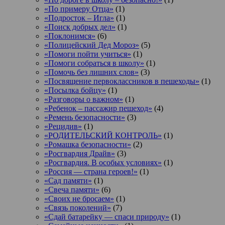
«По примеру Отца»
(1)
«Подросток ‒ Игла»
(1)
«Поиск добрых дел»
(1)
«Поклонимся»
(6)
«Полицейский Дед Мороз»
(5)
«Помоги пойти учиться»
(1)
«Помоги собраться в школу»
(1)
«Помочь без лишних слов»
(3)
«Посвящение первоклассников в пешеходы»
(1)
«Посылка бойцу»
(1)
«Разговоры о важном»
(1)
«Ребенок – пассажир пешеход»
(4)
«Ремень безопасности»
(3)
«Рецидив»
(1)
«РОДИТЕЛЬСКИЙ КОНТРОЛЬ»
(1)
«Ромашка безопасности»
(2)
«Росгвардия Драйв»
(3)
«Росгвардия. В особых условиях»
(1)
«Россия — страна героев!»
(1)
«Сад памяти»
(1)
«Свеча памяти»
(6)
«Своих не бросаем»
(1)
«Связь поколений»
(7)
«Сдай батарейку — спаси природу»
(1)