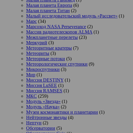
Малая планета Европа
(6)
Малая планета Титан
(2)
Малый исследовательский модуль «Рассвет»
(1)
Марс
(34)
Марсоход NASA Perseverance
(2)
Массив радиотелескопов ALMA
(1)
Межпланетные перелеты
(23)
Меркурий
(3)
Метеоритные кратеры
(7)
Метеориты
(3)
Метеорные потоки
(5)
Метеорологические спутники
(9)
Микроспутники
(3)
Мир
(1)
Миссия DESTINY
(1)
Миссия LuSEE
(1)
Миссия RAMSES
(1)
МКС
(259)
Модуль «Звезда»
(1)
Модуль «Наука»
(2)
Музеи космонавтики и планетарии
(1)
Нейтронные звезды
(4)
Нептун
(2)
Обсерватории
(5)