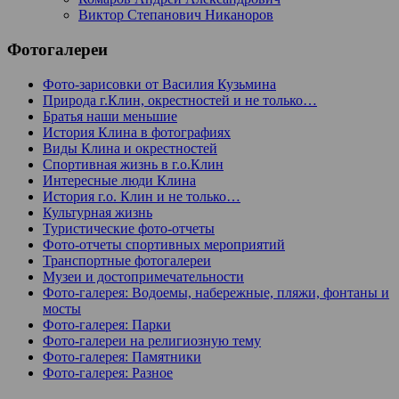
Виктор Степанович Никаноров
Фотогалереи
Фото-зарисовки от Василия Кузьмина
Природа г.Клин, окрестностей и не только…
Братья наши меньшие
История Клина в фотографиях
Виды Клина и окрестностей
Спортивная жизнь в г.о.Клин
Интересные люди Клина
История г.о. Клин и не только…
Культурная жизнь
Туристические фото-отчеты
Фото-отчеты спортивных мероприятий
Транспортные фотогалереи
Музеи и достопримечательности
Фото-галерея: Водоемы, набережные, пляжи, фонтаны и
мосты
Фото-галерея: Парки
Фото-галереи на религиозную тему
Фото-галерея: Памятники
Фото-галерея: Разное