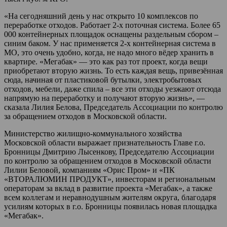
«На сегодняшний день у нас открыто 10 комплексов по
переработке отходов. Работает 2-х поточная система. Более 65
000 контейнерных площадок оснащены раздельным сбором –
синим баком. У нас применяется 2-х контейнерная система в
МО, это очень удобно, когда, не надо много вёдер хранить в
квартире. «Мегабак» — это как раз тот проект, когда вещи
приобретают вторую жизнь. То есть каждая вещь, привезённая
сюда, начиная от пластиковой бутылки, электробытовых
отходов, мебели, даже спила – все эти отходы уезжают отсюда
напрямую на переработку и получают вторую жизнь», —
сказала Лилия Белова, Председатель Ассоциации по контролю
за обращением отходов в Московской области.
Министерство жилищно-коммунального хозяйства
Московской области выражает признательность Главе г.о.
Бронницы Дмитрию Лысенкову, Председателю Ассоциации
по контролю за обращением отходов в Московской области
Лилии Беловой, компаниям «Орис Пром» и «ПК
«ВТОРАЛЮМИН ПРОДУКТ», инвесторам и региональным
операторам за вклад в развитие проекта «Мегабак», а также
всем коллегам и неравнодушным жителям округа, благодаря
усилиям которых в г.о. Бронницы появилась новая площадка
«Мегабак».