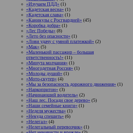
«Изучаем ПДД»
(1)
«Кадетская весна»
(1)
«Кадетская слава»
(1)
«Каникулы с Росгвардией»
(45)
«Коробка добра»
(1)
«Лес Победы»
(8)
«Лето без опасности»
(1)
«Лови удачу с умной платежкой»
(2)
«Мак»
(5)
«Маленький пассажир – большая
ответственность!»
(11)
«Минута молчания»
(1)
«Многодетная Россия»
(1)
«Молоды душой»
(1)
«Мото-скутер»
(4)
«Мы за безопасность дорожного движения»
(1)
«Наркопритон»
(3)
«Начинающий водитель»
(2)
«Наш лес. Посади свое дерево»
(5)
«Наши семейные книги»
(1)
«Неделя мужества»
(1)
«Некуда спешить»
(6)
«Нелегал»
(4)
«Нелегальный перевозчик»
(1)
«Нет ненависти и вражде»
(2)