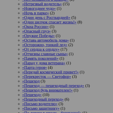
«Нетрезвый водитель»
(15)
«Новогоднее чудо»
(1)
«Ночь в парке»
(2)
«Один день с Росгвардией»
(5)
«Один щелчок спасает жизнь!»
(8)
«Окна России»
(1)
«Опасный груз»
(3)
«Оружие Победы»
(1)
«Оставь автомобиль дома»
(1)
«Осторожно, тонкий лед»
(2)
«От сердца к сердцу»
(17)
«Отчизны славные сыны»
(1)
«Память поколений»
(1)
«Парад у дома ветерана»
(1)
«Парта героя»
(4)
«Передай космический привет!»
(1)
«Перекресток — Светофор»
(3)
«Пешеход
(3)
«Пешеход — пешеходный переход»
(3)
«Пешеход будь внимателен!»
(1)
«Пешеход»
(10)
«Пешеходный переход»
(6)
«Письмо водителю»
(3)
«Письмо защитнику»
(1)
«По дороге в школу – безопасно!»
(1)