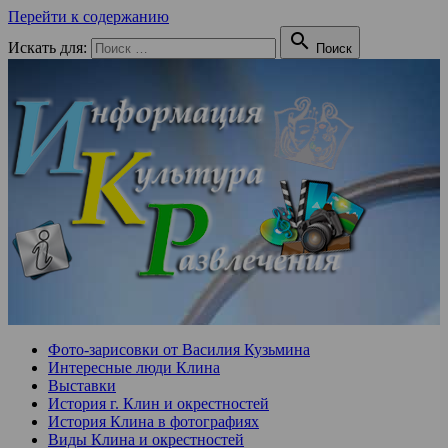
Перейти к содержанию

Искать для:
Поиск
Фото-зарисовки от Василия Кузьмина
Интересные люди Клина
Выставки
История г. Клин и окрестностей
История Клина в фотографиях
Виды Клина и окрестностей