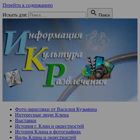
Перейти к содержанию

Искать для:
Поиск
Фото-зарисовки от Василия Кузьмина
Интересные люди Клина
Выставки
История г. Клин и окрестностей
История Клина в фотографиях
Виды Клина и окрестностей