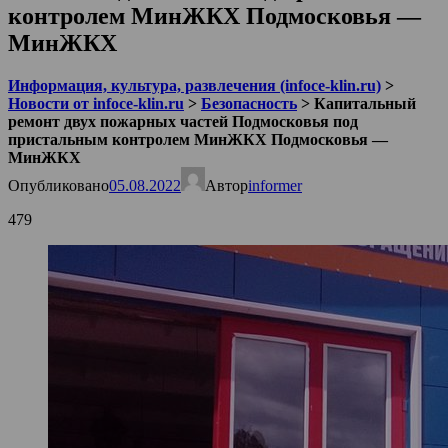
контролем МинЖКХ Подмосковья —
МинЖКХ
Информация, культура, развлечения (infoce-klin.ru)
>
Новости от infoce-klin.ru
>
Безопасность
>
Капитальный
ремонт двух пожарных частей Подмосковья под
пристальным контролем МинЖКХ Подмосковья —
МинЖКХ
Опубликовано
05.08.2022
Автор
informer
479