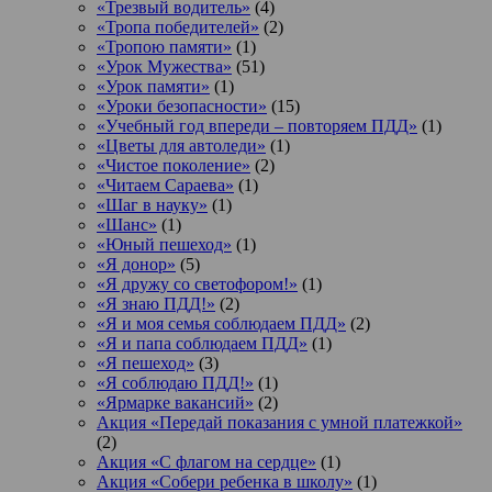
«Трезвый водитель»
(4)
«Тропа победителей»
(2)
«Тропою памяти»
(1)
«Урок Мужества»
(51)
«Урок памяти»
(1)
«Уроки безопасности»
(15)
«Учебный год впереди – повторяем ПДД»
(1)
«Цветы для автоледи»
(1)
«Чистое поколение»
(2)
«Читаем Сараева»
(1)
«Шаг в науку»
(1)
«Шанс»
(1)
«Юный пешеход»
(1)
«Я донор»
(5)
«Я дружу со светофором!»
(1)
«Я знаю ПДД!»
(2)
«Я и моя семья соблюдаем ПДД»
(2)
«Я и папа соблюдаем ПДД»
(1)
«Я пешеход»
(3)
«Я соблюдаю ПДД!»
(1)
«Ярмарке вакансий»
(2)
Акция «Передай показания с умной платежкой»
(2)
Акция «С флагом на сердце»
(1)
Акция «Собери ребенка в школу»
(1)