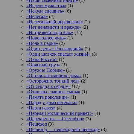
«Наши семейные книги»
(1)
«Неделя мужества»
(1)
«Некуда спешить»
(6)
«Нелегал»
(4)
«Нелегальный перевозчик»
(1)
«Нет ненависти и вражде»
(2)
«Нетрезвый водитель»
(15)
«Новогоднее чудо»
(1)
«Ночь в парке»
(2)
«Один день с Росгвардией»
(5)
«Один щелчок спасает жизнь!»
(8)
«Окна России»
(1)
«Опасный груз»
(3)
«Оружие Победы»
(1)
«Оставь автомобиль дома»
(1)
«Осторожно, тонкий лед»
(2)
«От сердца к сердцу»
(17)
«Отчизны славные сыны»
(1)
«Память поколений»
(1)
«Парад у дома ветерана»
(1)
«Парта героя»
(4)
«Передай космический привет!»
(1)
«Перекресток — Светофор»
(3)
«Пешеход
(3)
«Пешеход — пешеходный переход»
(3)