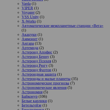
Varda
(1)
VIPER
(1)
Voyager
(2)
VSS Unity
(1)
X-Works
(1)
Автоматические межпланетные станции «Вега»
(1)
Акацуки
(1)
Аммонит
(1)
Ангара
(13)
Артемида
(2)
Астероид Апофис
(2)
Астероид Бенну
(3)
Астероид Психея
(2)
Астероид Рюгу
(3)
Астероид Фаэтон
(1)
Астероидная защита
(1)
Астероиды и малые планеты
(35)
Астрономические прогнозы
(7)
Астрономические явления
(5)
Астрономия
(5)
Байконур
(106)
Белые карлики
(1)
Бетельгейзе
(1)
Биоспутники
(1)