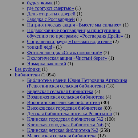
будь ярким»
(1)
где торгуют смертью»
(1)
День открытых дверей
(1)
Зарядка с Росгвардией
(1)
Патриотическая акция «Вместе мы сильнее»
(1)
Подмосковные росгвардейцы приступили к
обучению по программе «Росгвардия Драйв»
(1)
Социальный раунд «Трезвый водитель»
(2)
тонкий лёд!»
(1)
Фото-челлендж «Связь поколений»
(2)
Экологическая акция «Чистый берег»
(1)
Ярмарка вакансий
(1)
Без рубрики
(1)
Библиотеки
(1 094)
Библиотека имени Юрия Петровича Артюхина
(Решоткинская сельская библиотека)
(18)
Биревская сельская библиотека
(3)
Воздвиженская сельская библиотека
(4)
Воронинская сельская библиотека
(30)
Высоковская городская библиотека
(80)
Детская библиотека поселка Решоткино
(1)
Клинская городская библиотека №2
(100)
Клинская городская библиотека №6
(5)
Клинская детская библиотека №2
(259)
Малеевская сельская библиотека
(12)