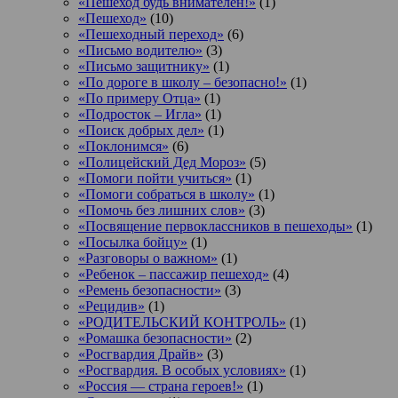
«Пешеход будь внимателен!»
(1)
«Пешеход»
(10)
«Пешеходный переход»
(6)
«Письмо водителю»
(3)
«Письмо защитнику»
(1)
«По дороге в школу – безопасно!»
(1)
«По примеру Отца»
(1)
«Подросток ‒ Игла»
(1)
«Поиск добрых дел»
(1)
«Поклонимся»
(6)
«Полицейский Дед Мороз»
(5)
«Помоги пойти учиться»
(1)
«Помоги собраться в школу»
(1)
«Помочь без лишних слов»
(3)
«Посвящение первоклассников в пешеходы»
(1)
«Посылка бойцу»
(1)
«Разговоры о важном»
(1)
«Ребенок – пассажир пешеход»
(4)
«Ремень безопасности»
(3)
«Рецидив»
(1)
«РОДИТЕЛЬСКИЙ КОНТРОЛЬ»
(1)
«Ромашка безопасности»
(2)
«Росгвардия Драйв»
(3)
«Росгвардия. В особых условиях»
(1)
«Россия — страна героев!»
(1)