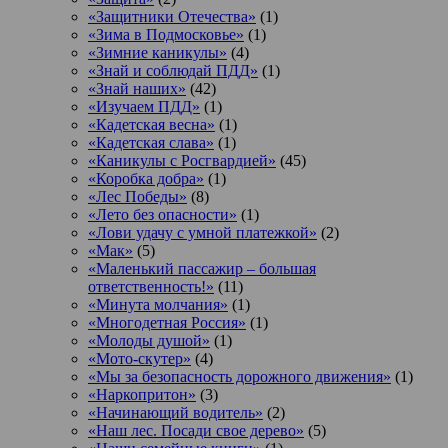
«Защитники Отечества»
(1)
«Зима в Подмосковье»
(1)
«Зимние каникулы»
(4)
«Знай и соблюдай ПДД»
(1)
«Знай наших»
(42)
«Изучаем ПДД»
(1)
«Кадетская весна»
(1)
«Кадетская слава»
(1)
«Каникулы с Росгвардией»
(45)
«Коробка добра»
(1)
«Лес Победы»
(8)
«Лето без опасности»
(1)
«Лови удачу с умной платежкой»
(2)
«Мак»
(5)
«Маленький пассажир – большая
ответственность!»
(11)
«Минута молчания»
(1)
«Многодетная Россия»
(1)
«Молоды душой»
(1)
«Мото-скутер»
(4)
«Мы за безопасность дорожного движения»
(1)
«Наркопритон»
(3)
«Начинающий водитель»
(2)
«Наш лес. Посади свое дерево»
(5)