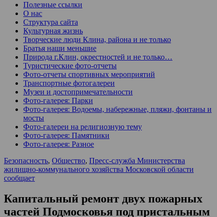
Полезные ссылки
О нас
Структура сайта
Культурная жизнь
Творческие люди Клина, района и не только
Братья наши меньшие
Природа г.Клин, окрестностей и не только…
Туристические фото-отчеты
Фото-отчеты спортивных мероприятий
Транспортные фотогалереи
Музеи и достопримечательности
Фото-галерея: Парки
Фото-галерея: Водоемы, набережные, пляжи, фонтаны и
мосты
Фото-галереи на религиозную тему
Фото-галерея: Памятники
Фото-галерея: Разное
Безопасность
,
Общество
,
Пресс-служба Министерства
жилищно-коммунального хозяйства Московской области
сообщает
Капитальный ремонт двух пожарных
частей Подмосковья под пристальным