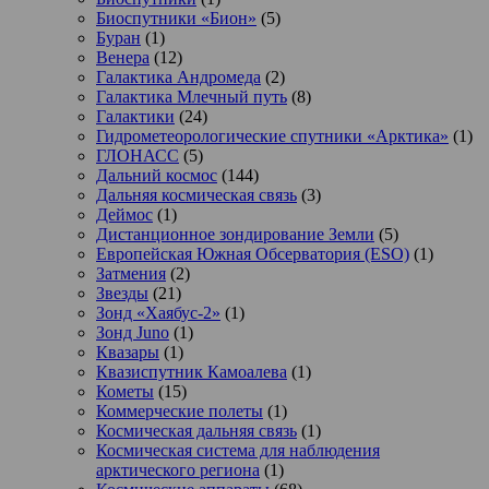
Биоспутники «Бион»
(5)
Буран
(1)
Венера
(12)
Галактика Андромеда
(2)
Галактика Млечный путь
(8)
Галактики
(24)
Гидрометеорологические спутники «Арктика»
(1)
ГЛОНАСС
(5)
Дальний космос
(144)
Дальняя космическая связь
(3)
Деймос
(1)
Дистанционное зондирование Земли
(5)
Европейская Южная Обсерватория (ESO)
(1)
Затмения
(2)
Звезды
(21)
Зонд «Хаябус-2»
(1)
Зонд Juno
(1)
Квазары
(1)
Квазиспутник Камоалева
(1)
Кометы
(15)
Коммерческие полеты
(1)
Космическая дальняя связь
(1)
Космическая система для наблюдения
арктического региона
(1)