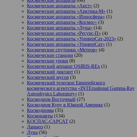
Космические аппараты
(68)
Космические аппараты «Аист»
(2)
Космические аппараты «Арктика-М»
(1)
Космические аппараты «Ионосфера»
(1)
Космические аппараты «Космос»
(3)
Космические аппараты «Луна»
(14)
Космические аппараты «Ресурс-П»
(4)
Космические аппараты «УниверСат-2023»
(2)
Космические аппараты «УниверСат»
(1)
Космические спутники «Метеор»
(4)
Космические станции
(20)
Космические уроки
(8)
Космический аппарат OSIRIS-REx
(1)
Космический диктант
(1)
Космический мусор
(3)
Космический телескоп Европейского
космического агентства «INTErnational Gamma-Ray
Astrophysics Laboratory»
(1)
Космодром Восточный
(27)
Космодром Куру в Южной Америке
(1)
Космодромы
(35)
Космонавты
(134)
КОСПАС-САРСАТ
(2)
Ланьюэ
(1)
Луна
(56)