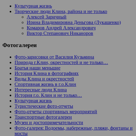
Культурная жизнь
Творческие люди Клина, района и не только
Алексей Заричный
Ирина Владимировна Деньгова (Лукашенко)
Комаров Андрей Александрович
Виктор Степанович Никаноров
Фотогалереи
Фото-зарисовки от Василия Кузьмина
Природа г.Клин, окрестностей и не только…
Братья наши меньшие
История Клина в фотографиях
Виды Клина и окрестностей
Спортивная жизнь в г.о.Клин
Интересные люди Клина
История г.о. Клин и не только…
Культурная жизнь
Туристические фото-отчеты
Фото-отчеты спортивных мероприятий
Транспортные фотогалереи
Музеи и достопримечательности
Фото-галерея: Водоемы, набережные, пляжи, фонтаны и
мосты