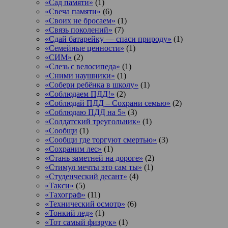
«Сад памяти»
(1)
«Свеча памяти»
(6)
«Своих не бросаем»
(1)
«Связь поколений»
(7)
«Сдай батарейку — спаси природу»
(1)
«Семейные ценности»
(1)
«СИМ»
(2)
«Слезь с велосипеда»
(1)
«Сними наушники»
(1)
«Собери ребёнка в школу»
(1)
«Соблюдаем ПДД!»
(2)
«Соблюдай ПДД – Сохрани семью»
(2)
«Соблюдаю ПДД на 5»
(3)
«Солдатский треугольник»
(1)
«Сообщи
(1)
«Сообщи где торгуют смертью»
(3)
«Сохраним лес»
(1)
«Стань заметней на дороге»
(2)
«Стимул мечты это сам ты»
(1)
«Студенческий десант»
(4)
«Такси»
(5)
«Тахограф»
(11)
«Технический осмотр»
(6)
«Тонкий лед»
(1)
«Тот самый физрук»
(1)