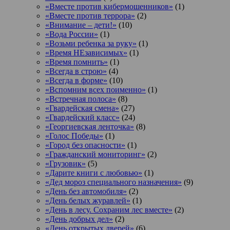
«Вместе против кибермошенников»
(1)
«Вместе против террора»
(2)
«Внимание – дети!»
(10)
«Вода России»
(1)
«Возьми ребенка за руку»
(1)
«Время НЕзависимых»
(1)
«Время помнить»
(1)
«Всегда в строю»
(4)
«Всегда в форме»
(10)
«Вспомним всех поименно»
(1)
«Встречная полоса»
(8)
«Гвардейская смена»
(27)
«Гвардейский класс»
(24)
«Георгиевская ленточка»
(8)
«Голос Победы»
(1)
«Город без опасности»
(1)
«Гражданский мониторинг»
(2)
«Грузовик»
(5)
«Дарите книги с любовью»
(1)
«Дед мороз специального назначения»
(9)
«День без автомобиля»
(2)
«День белых журавлей»
(1)
«День в лесу. Сохраним лес вместе»
(2)
«День добрых дел»
(2)
«День открытых дверей»
(6)