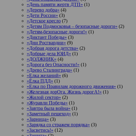
«День памяти жертв ДТП»
(1)
«Дерево добра»
(4)
«Дети России»
(3)
«Детское кресло
(7)
«Детям Подмосковья – безопасные дороги»
(2)
«Детям-безопасные дороги!»
(1)
«Диктант Победы»
(3)
«Дни Росгвардии»
(9)
«Добрая дорога детства»
(2)
«Добрые дела ЮИД»
(1)
«ДОЛЖНИК»
(4)
«Дорога без Опасности!»
(1)
«Древо Сталинграда»
(1)
«Елка желаний»
(6)
«Ёлка ПДД»
(1)
«Елка по Правилам дорожного движения»
(1)
«Железная дорОга. Жизнь дорогА!»
(1)
«Жилой сектор»
(2)
«Журавли Победы»
(1)
«Завтра была война»
(1)
«Заметный пешеход»
(1)
«Зарница»
(3)
«Зарядка со стражем порядка»
(3)
«Засветись!»
(12)
«Защита»
(2)