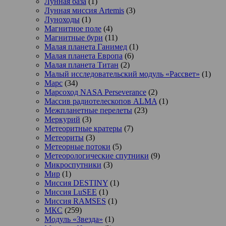
Лунная база
(1)
Лунная миссия Artemis
(3)
Луноходы
(1)
Магнитное поле
(4)
Магнитные бури
(11)
Малая планета Ганимед
(1)
Малая планета Европа
(6)
Малая планета Титан
(2)
Малый исследовательский модуль «Рассвет»
(1)
Марс
(34)
Марсоход NASA Perseverance
(2)
Массив радиотелескопов ALMA
(1)
Межпланетные перелеты
(23)
Меркурий
(3)
Метеоритные кратеры
(7)
Метеориты
(3)
Метеорные потоки
(5)
Метеорологические спутники
(9)
Микроспутники
(3)
Мир
(1)
Миссия DESTINY
(1)
Миссия LuSEE
(1)
Миссия RAMSES
(1)
МКС
(259)
Модуль «Звезда»
(1)