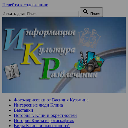
Перейти к содержанию

Искать для:
Поиск
Фото-зарисовки от Василия Кузьмина
Интересные люди Клина
Выставки
История г. Клин и окрестностей
История Клина в фотографиях
Виды Клина и окрестностей