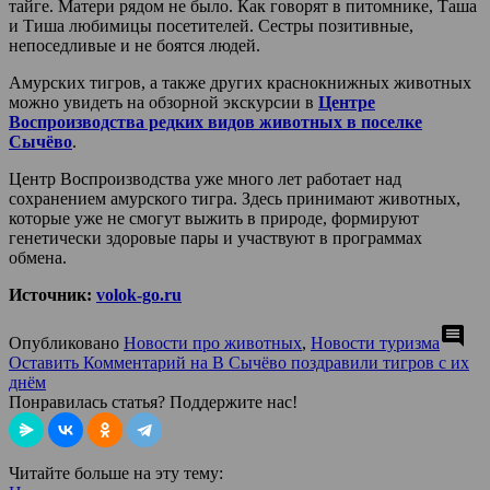
тайге. Матери рядом не было. Как говорят в питомнике, Таша
и Тиша любимицы посетителей. Сестры позитивные,
непоседливые и не боятся людей.
Амурских тигров, а также других краснокнижных животных
можно увидеть на обзорной экскурсии в
Центре
Воспроизводства редких видов животных в поселке
Сычёво
.
Центр Воспроизводства уже много лет работает над
сохранением амурского тигра. Здесь принимают животных,
которые уже не смогут выжить в природе, формируют
генетически здоровые пары и участвуют в программах
обмена.
Источник:
volok-go.ru
comment
Опубликовано
Новости про животных
,
Новости туризма
Оставить Комментарий
на В Сычёво поздравили тигров с их
днём
Понравилась статья? Поддержите нас!
Читайте больше на эту тему: