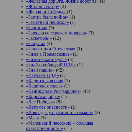
«Железная дорОга. Жизнь дорогА!»
(1)
«Жилой сектор»
(2)
«Журавли Победы»
(1)
«Завтра была война»
(1)
«Заметный пешеход»
(1)
«Зарница»
(3)
«Зарядка со стражем порядка»
(3)
«Засветись!»
(12)
«Защита»
(2)
«Защитники Отечества»
(1)
«Зима в Подмосковье»
(1)
«Зимние каникулы»
(4)
«Знай и соблюдай ПДД»
(1)
«Знай наших»
(42)
«Изучаем ПДД»
(1)
«Кадетская весна»
(1)
«Кадетская слава»
(1)
«Каникулы с Росгвардией»
(45)
«Коробка добра»
(1)
«Лес Победы»
(8)
«Лето без опасности»
(1)
«Лови удачу с умной платежкой»
(2)
«Мак»
(5)
«Маленький пассажир – большая
ответственность!»
(11)