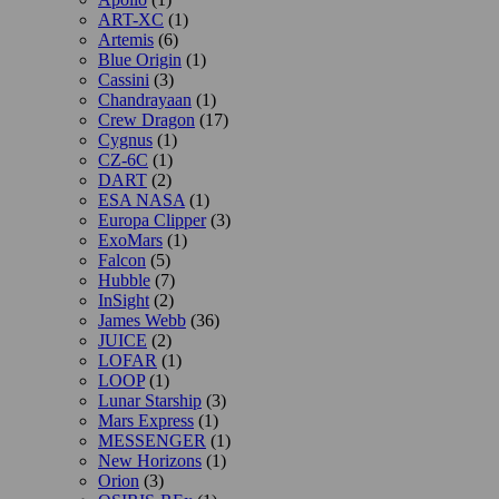
ART-XC
(1)
Artemis
(6)
Blue Origin
(1)
Cassini
(3)
Chandrayaan
(1)
Crew Dragon
(17)
Cygnus
(1)
CZ-6C
(1)
DART
(2)
ESA NASA
(1)
Europa Clipper
(3)
ExoMars
(1)
Falcon
(5)
Hubble
(7)
InSight
(2)
James Webb
(36)
JUICE
(2)
LOFAR
(1)
LOOP
(1)
Lunar Starship
(3)
Mars Express
(1)
MESSENGER
(1)
New Horizons
(1)
Orion
(3)