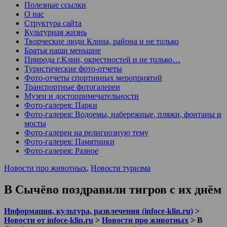
Полезные ссылки
О нас
Структура сайта
Культурная жизнь
Творческие люди Клина, района и не только
Братья наши меньшие
Природа г.Клин, окрестностей и не только…
Туристические фото-отчеты
Фото-отчеты спортивных мероприятий
Транспортные фотогалереи
Музеи и достопримечательности
Фото-галерея: Парки
Фото-галерея: Водоемы, набережные, пляжи, фонтаны и
мосты
Фото-галереи на религиозную тему
Фото-галерея: Памятники
Фото-галерея: Разное
Новости про животных
,
Новости туризма
В Сычёво поздравили тигров с их днём
Информация, культура, развлечения (infoce-klin.ru)
>
Новости от infoce-klin.ru
>
Новости про животных
>
В