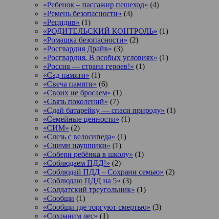
«Ребенок – пассажир пешеход»
(4)
«Ремень безопасности»
(3)
«Рецидив»
(1)
«РОДИТЕЛЬСКИЙ КОНТРОЛЬ»
(1)
«Ромашка безопасности»
(2)
«Росгвардия Драйв»
(3)
«Росгвардия. В особых условиях»
(1)
«Россия — страна героев!»
(1)
«Сад памяти»
(1)
«Свеча памяти»
(6)
«Своих не бросаем»
(1)
«Связь поколений»
(7)
«Сдай батарейку — спаси природу»
(1)
«Семейные ценности»
(1)
«СИМ»
(2)
«Слезь с велосипеда»
(1)
«Сними наушники»
(1)
«Собери ребёнка в школу»
(1)
«Соблюдаем ПДД!»
(2)
«Соблюдай ПДД – Сохрани семью»
(2)
«Соблюдаю ПДД на 5»
(3)
«Солдатский треугольник»
(1)
«Сообщи
(1)
«Сообщи где торгуют смертью»
(3)
«Сохраним лес»
(1)