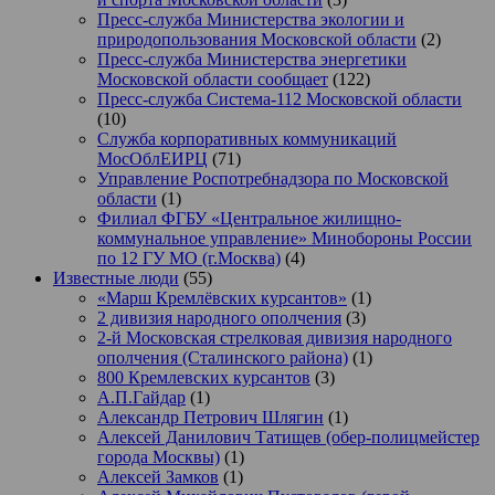
Пресс-служба Министерства экологии и
природопользования Московской области
(2)
Пресс-служба Министерства энергетики
Московской области сообщает
(122)
Пресс-служба Система-112 Московской области
(10)
Служба корпоративных коммуникаций
МосОблЕИРЦ
(71)
Управление Роспотребнадзора по Московской
области
(1)
Филиал ФГБУ «Центральное жилищно-
коммунальное управление» Минобороны России
по 12 ГУ МО (г.Москва)
(4)
Известные люди
(55)
«Марш Кремлёвских курсантов»
(1)
2 дивизия народного ополчения
(3)
2-й Московская стрелковая дивизия народного
ополчения (Сталинского района)
(1)
800 Кремлевских курсантов
(3)
А.П.Гайдар
(1)
Александр Петрович Шлягин
(1)
Алексей Данилович Татищев (обер-полицмейстер
города Москвы)
(1)
Алексей Замков
(1)