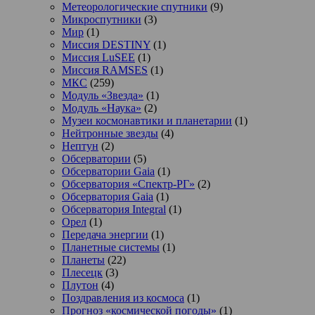
Метеорологические спутники
(9)
Микроспутники
(3)
Мир
(1)
Миссия DESTINY
(1)
Миссия LuSEE
(1)
Миссия RAMSES
(1)
МКС
(259)
Модуль «Звезда»
(1)
Модуль «Наука»
(2)
Музеи космонавтики и планетарии
(1)
Нейтронные звезды
(4)
Нептун
(2)
Обсерватории
(5)
Обсерватории Gaia
(1)
Обсерватория «Спектр-РГ»
(2)
Обсерватория Gaia
(1)
Обсерватория Integral
(1)
Орел
(1)
Передача энергии
(1)
Планетные системы
(1)
Планеты
(22)
Плесецк
(3)
Плутон
(4)
Поздравления из космоса
(1)
Прогноз «космической погоды»
(1)