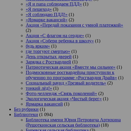
«Я и папа соблюдаем ПДД»
(1)
«Я пешеход»
(3)
«Я соблюдаю ПДД!»
(1)
«Ярмарке вакансий»
(2)
Акция «Передай показания с умной платежкой»
(2)
Акция «С флагом на сердце»
(1)
Акция «Собери ребенка в школу»
(1)
будь ярким»
(1)
где торгуют смертью»
(1)
День открытых дверей
(1)
Зарядка с Росгвардией
(1)
Патриотическая акция «Вместе мы сильнее»
(1)
Подмосковные росгвардейцы приступили к
обучению по программе «Росгвардия Драйв»
(1)
Социальный раунд «Трезвый водитель»
(2)
тонкий лёд!»
(1)
Фото-челлендж «Связь поколений»
(2)
Экологическая акция «Чистый берег»
(1)
Ярмарка вакансий
(1)
Без рубрики
(1)
Библиотеки
(1 094)
Библиотека имени Юрия Петровича Артюхина
(Решоткинская сельская библиотека)
(18)
Биревская сельская библиотека
(3)