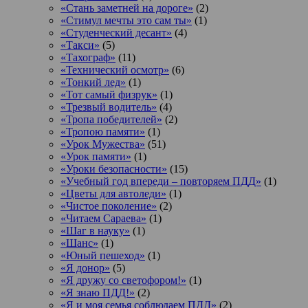
«Стань заметней на дороге»
(2)
«Стимул мечты это сам ты»
(1)
«Студенческий десант»
(4)
«Такси»
(5)
«Тахограф»
(11)
«Технический осмотр»
(6)
«Тонкий лед»
(1)
«Тот самый физрук»
(1)
«Трезвый водитель»
(4)
«Тропа победителей»
(2)
«Тропою памяти»
(1)
«Урок Мужества»
(51)
«Урок памяти»
(1)
«Уроки безопасности»
(15)
«Учебный год впереди – повторяем ПДД»
(1)
«Цветы для автоледи»
(1)
«Чистое поколение»
(2)
«Читаем Сараева»
(1)
«Шаг в науку»
(1)
«Шанс»
(1)
«Юный пешеход»
(1)
«Я донор»
(5)
«Я дружу со светофором!»
(1)
«Я знаю ПДД!»
(2)
«Я и моя семья соблюдаем ПДД»
(2)