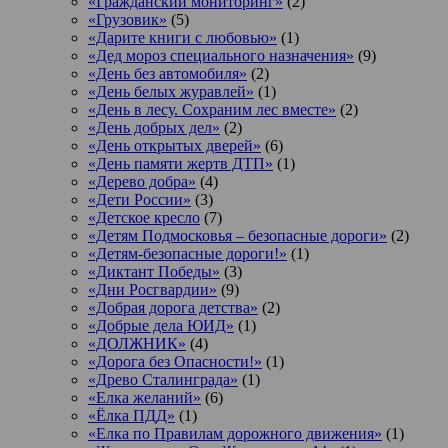
«Гражданский мониторинг»
(2)
«Грузовик»
(5)
«Дарите книги с любовью»
(1)
«Дед мороз специального назначения»
(9)
«День без автомобиля»
(2)
«День белых журавлей»
(1)
«День в лесу. Сохраним лес вместе»
(2)
«День добрых дел»
(2)
«День открытых дверей»
(6)
«День памяти жертв ДТП»
(1)
«Дерево добра»
(4)
«Дети России»
(3)
«Детское кресло
(7)
«Детям Подмосковья – безопасные дороги»
(2)
«Детям-безопасные дороги!»
(1)
«Диктант Победы»
(3)
«Дни Росгвардии»
(9)
«Добрая дорога детства»
(2)
«Добрые дела ЮИД»
(1)
«ДОЛЖНИК»
(4)
«Дорога без Опасности!»
(1)
«Древо Сталинграда»
(1)
«Елка желаний»
(6)
«Ёлка ПДД»
(1)
«Елка по Правилам дорожного движения»
(1)