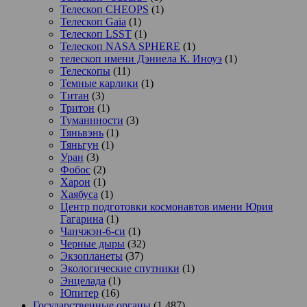
Телескоп CHEOPS
(1)
Телескоп Gaia
(1)
Телескоп LSST
(1)
Телескоп NASA SPHERE
(1)
телескоп имени Дэниела К. Иноуэ
(1)
Телескопы
(11)
Темные карлики
(1)
Титан
(3)
Тритон
(1)
Туманнности
(3)
Тяньвэнь
(1)
Тяньгун
(1)
Уран
(3)
Фобос
(2)
Харон
(1)
Хаябуса
(1)
Центр подготовки космонавтов имени Юрия
Гагарина
(1)
Чанчжэн-6-си
(1)
Черные дыры
(32)
Экзопланеты
(37)
Экологические спутники
(1)
Энцелада
(1)
Юпитер
(16)
Государственные органы
(1 487)