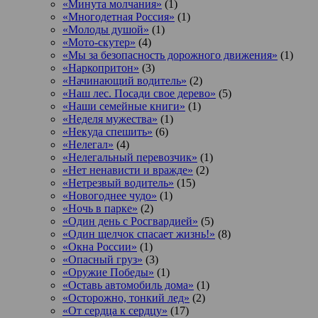
«Минута молчания»
(1)
«Многодетная Россия»
(1)
«Молоды душой»
(1)
«Мото-скутер»
(4)
«Мы за безопасность дорожного движения»
(1)
«Наркопритон»
(3)
«Начинающий водитель»
(2)
«Наш лес. Посади свое дерево»
(5)
«Наши семейные книги»
(1)
«Неделя мужества»
(1)
«Некуда спешить»
(6)
«Нелегал»
(4)
«Нелегальный перевозчик»
(1)
«Нет ненависти и вражде»
(2)
«Нетрезвый водитель»
(15)
«Новогоднее чудо»
(1)
«Ночь в парке»
(2)
«Один день с Росгвардией»
(5)
«Один щелчок спасает жизнь!»
(8)
«Окна России»
(1)
«Опасный груз»
(3)
«Оружие Победы»
(1)
«Оставь автомобиль дома»
(1)
«Осторожно, тонкий лед»
(2)
«От сердца к сердцу»
(17)