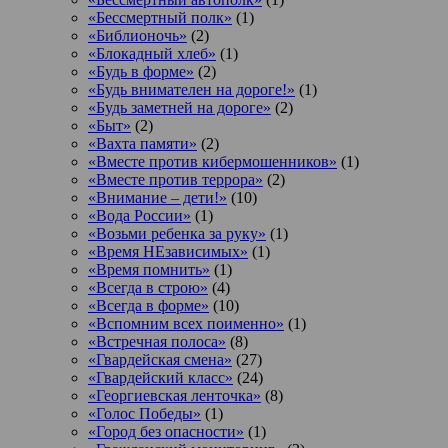
«Бессмертный полк»
(1)
«Библионочь»
(2)
«Блокадный хлеб»
(1)
«Будь в форме»
(2)
«Будь внимателен на дороге!»
(1)
«Будь заметней на дороге»
(2)
«Быт»
(2)
«Вахта памяти»
(2)
«Вместе против кибермошенников»
(1)
«Вместе против террора»
(2)
«Внимание – дети!»
(10)
«Вода России»
(1)
«Возьми ребенка за руку»
(1)
«Время НЕзависимых»
(1)
«Время помнить»
(1)
«Всегда в строю»
(4)
«Всегда в форме»
(10)
«Вспомним всех поименно»
(1)
«Встречная полоса»
(8)
«Гвардейская смена»
(27)
«Гвардейский класс»
(24)
«Георгиевская ленточка»
(8)
«Голос Победы»
(1)
«Город без опасности»
(1)