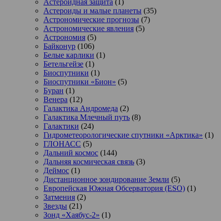
Астероидная защита
(1)
Астероиды и малые планеты
(35)
Астрономические прогнозы
(7)
Астрономические явления
(5)
Астрономия
(5)
Байконур
(106)
Белые карлики
(1)
Бетельгейзе
(1)
Биоспутники
(1)
Биоспутники «Бион»
(5)
Буран
(1)
Венера
(12)
Галактика Андромеда
(2)
Галактика Млечный путь
(8)
Галактики
(24)
Гидрометеорологические спутники «Арктика»
(1)
ГЛОНАСС
(5)
Дальний космос
(144)
Дальняя космическая связь
(3)
Деймос
(1)
Дистанционное зондирование Земли
(5)
Европейская Южная Обсерватория (ESO)
(1)
Затмения
(2)
Звезды
(21)
Зонд «Хаябус-2»
(1)