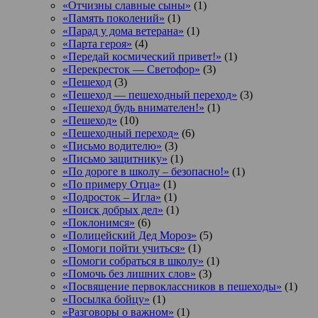
«Отчизны славные сыны»
(1)
«Память поколений»
(1)
«Парад у дома ветерана»
(1)
«Парта героя»
(4)
«Передай космический привет!»
(1)
«Перекресток — Светофор»
(3)
«Пешеход
(3)
«Пешеход — пешеходный переход»
(3)
«Пешеход будь внимателен!»
(1)
«Пешеход»
(10)
«Пешеходный переход»
(6)
«Письмо водителю»
(3)
«Письмо защитнику»
(1)
«По дороге в школу – безопасно!»
(1)
«По примеру Отца»
(1)
«Подросток ‒ Игла»
(1)
«Поиск добрых дел»
(1)
«Поклонимся»
(6)
«Полицейский Дед Мороз»
(5)
«Помоги пойти учиться»
(1)
«Помоги собраться в школу»
(1)
«Помочь без лишних слов»
(3)
«Посвящение первоклассников в пешеходы»
(1)
«Посылка бойцу»
(1)
«Разговоры о важном»
(1)