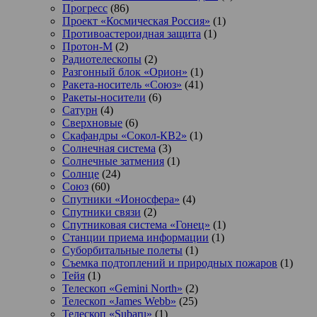
Прогресс
(86)
Проект «Космическая Россия»
(1)
Противоастероидная защита
(1)
Протон-М
(2)
Радиотелескопы
(2)
Разгонный блок «Орион»
(1)
Ракета-носитель «Союз»
(41)
Ракеты-носители
(6)
Сатурн
(4)
Сверхновые
(6)
Скафандры «Сокол-КВ2»
(1)
Солнечная система
(3)
Солнечные затмения
(1)
Солнце
(24)
Союз
(60)
Спутники «Ионосфера»
(4)
Спутники связи
(2)
Спутниковая система «Гонец»
(1)
Станции приема информации
(1)
Суборбитальные полеты
(1)
Съемка подтоплений и природных пожаров
(1)
Тейя
(1)
Телескоп «Gemini North»
(2)
Телескоп «James Webb»
(25)
Телескоп «Subaru»
(1)