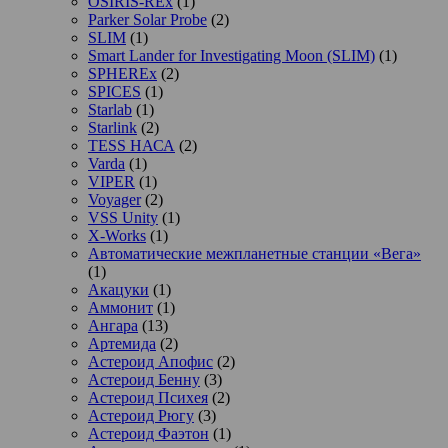
OSIRIS-REx
(1)
Parker Solar Probe
(2)
SLIM
(1)
Smart Lander for Investigating Moon (SLIM)
(1)
SPHEREx
(2)
SPICES
(1)
Starlab
(1)
Starlink
(2)
TESS НАСА
(2)
Varda
(1)
VIPER
(1)
Voyager
(2)
VSS Unity
(1)
X-Works
(1)
Автоматические межпланетные станции «Вега»
(1)
Акацуки
(1)
Аммонит
(1)
Ангара
(13)
Артемида
(2)
Астероид Апофис
(2)
Астероид Бенну
(3)
Астероид Психея
(2)
Астероид Рюгу
(3)
Астероид Фаэтон
(1)