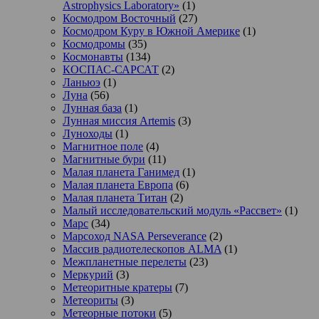
Astrophysics Laboratory»
(1)
Космодром Восточный
(27)
Космодром Куру в Южной Америке
(1)
Космодромы
(35)
Космонавты
(134)
КОСПАС-САРСАТ
(2)
Ланьюэ
(1)
Луна
(56)
Лунная база
(1)
Лунная миссия Artemis
(3)
Луноходы
(1)
Магнитное поле
(4)
Магнитные бури
(11)
Малая планета Ганимед
(1)
Малая планета Европа
(6)
Малая планета Титан
(2)
Малый исследовательский модуль «Рассвет»
(1)
Марс
(34)
Марсоход NASA Perseverance
(2)
Массив радиотелескопов ALMA
(1)
Межпланетные перелеты
(23)
Меркурий
(3)
Метеоритные кратеры
(7)
Метеориты
(3)
Метеорные потоки
(5)