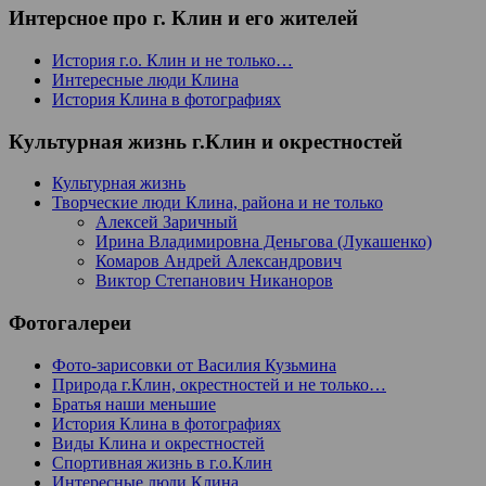
Интерсное про г. Клин и его жителей
История г.о. Клин и не только…
Интересные люди Клина
История Клина в фотографиях
Культурная жизнь г.Клин и окрестностей
Культурная жизнь
Творческие люди Клина, района и не только
Алексей Заричный
Ирина Владимировна Деньгова (Лукашенко)
Комаров Андрей Александрович
Виктор Степанович Никаноров
Фотогалереи
Фото-зарисовки от Василия Кузьмина
Природа г.Клин, окрестностей и не только…
Братья наши меньшие
История Клина в фотографиях
Виды Клина и окрестностей
Спортивная жизнь в г.о.Клин
Интересные люди Клина