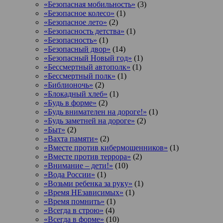
«Безопасная мобильность»
(3)
«Безопасное колесо»
(1)
«Безопасное лето»
(2)
«Безопасность детства»
(1)
«Безопасность»
(1)
«Безопасный двор»
(14)
«Безопасный Новый год»
(1)
«Бессмертный автополк»
(1)
«Бессмертный полк»
(1)
«Библионочь»
(2)
«Блокадный хлеб»
(1)
«Будь в форме»
(2)
«Будь внимателен на дороге!»
(1)
«Будь заметней на дороге»
(2)
«Быт»
(2)
«Вахта памяти»
(2)
«Вместе против кибермошенников»
(1)
«Вместе против террора»
(2)
«Внимание – дети!»
(10)
«Вода России»
(1)
«Возьми ребенка за руку»
(1)
«Время НЕзависимых»
(1)
«Время помнить»
(1)
«Всегда в строю»
(4)
«Всегда в форме»
(10)