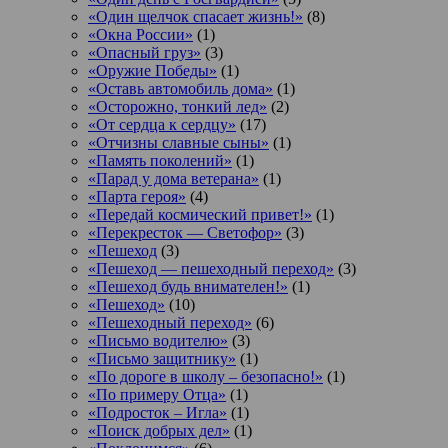
«Один щелчок спасает жизнь!»
(8)
«Окна России»
(1)
«Опасный груз»
(3)
«Оружие Победы»
(1)
«Оставь автомобиль дома»
(1)
«Осторожно, тонкий лед»
(2)
«От сердца к сердцу»
(17)
«Отчизны славные сыны»
(1)
«Память поколений»
(1)
«Парад у дома ветерана»
(1)
«Парта героя»
(4)
«Передай космический привет!»
(1)
«Перекресток — Светофор»
(3)
«Пешеход
(3)
«Пешеход — пешеходный переход»
(3)
«Пешеход будь внимателен!»
(1)
«Пешеход»
(10)
«Пешеходный переход»
(6)
«Письмо водителю»
(3)
«Письмо защитнику»
(1)
«По дороге в школу – безопасно!»
(1)
«По примеру Отца»
(1)
«Подросток ‒ Игла»
(1)
«Поиск добрых дел»
(1)