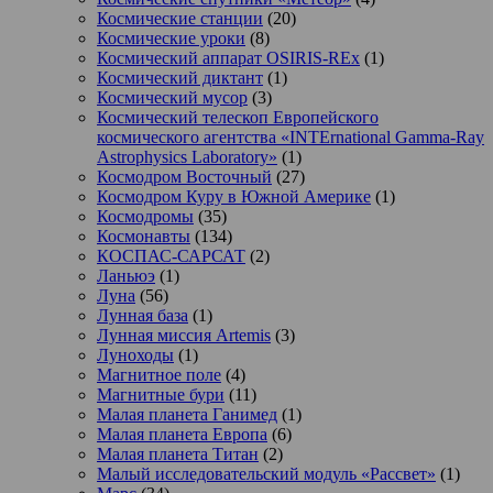
Космические станции
(20)
Космические уроки
(8)
Космический аппарат OSIRIS-REx
(1)
Космический диктант
(1)
Космический мусор
(3)
Космический телескоп Европейского
космического агентства «INTErnational Gamma-Ray
Astrophysics Laboratory»
(1)
Космодром Восточный
(27)
Космодром Куру в Южной Америке
(1)
Космодромы
(35)
Космонавты
(134)
КОСПАС-САРСАТ
(2)
Ланьюэ
(1)
Луна
(56)
Лунная база
(1)
Лунная миссия Artemis
(3)
Луноходы
(1)
Магнитное поле
(4)
Магнитные бури
(11)
Малая планета Ганимед
(1)
Малая планета Европа
(6)
Малая планета Титан
(2)
Малый исследовательский модуль «Рассвет»
(1)