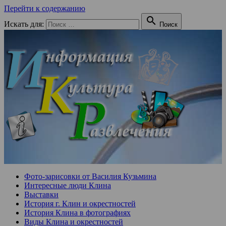
Перейти к содержанию

Искать для:
Поиск
Фото-зарисовки от Василия Кузьмина
Интересные люди Клина
Выставки
История г. Клин и окрестностей
История Клина в фотографиях
Виды Клина и окрестностей