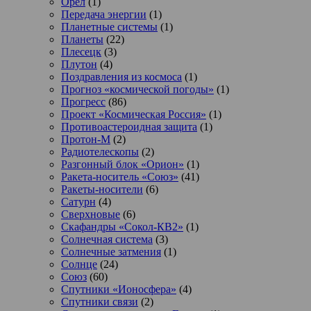
Орел
(1)
Передача энергии
(1)
Планетные системы
(1)
Планеты
(22)
Плесецк
(3)
Плутон
(4)
Поздравления из космоса
(1)
Прогноз «космической погоды»
(1)
Прогресс
(86)
Проект «Космическая Россия»
(1)
Противоастероидная защита
(1)
Протон-М
(2)
Радиотелескопы
(2)
Разгонный блок «Орион»
(1)
Ракета-носитель «Союз»
(41)
Ракеты-носители
(6)
Сатурн
(4)
Сверхновые
(6)
Скафандры «Сокол-КВ2»
(1)
Солнечная система
(3)
Солнечные затмения
(1)
Солнце
(24)
Союз
(60)
Спутники «Ионосфера»
(4)
Спутники связи
(2)