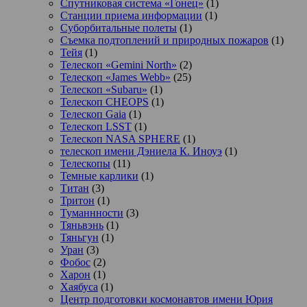
Спутниковая система «Гонец»
(1)
Станции приема информации
(1)
Суборбитальные полеты
(1)
Съемка подтоплений и природных пожаров
(1)
Тейя
(1)
Телескоп «Gemini North»
(2)
Телескоп «James Webb»
(25)
Телескоп «Subaru»
(1)
Телескоп CHEOPS
(1)
Телескоп Gaia
(1)
Телескоп LSST
(1)
Телескоп NASA SPHERE
(1)
телескоп имени Дэниела К. Иноуэ
(1)
Телескопы
(11)
Темные карлики
(1)
Титан
(3)
Тритон
(1)
Туманнности
(3)
Тяньвэнь
(1)
Тяньгун
(1)
Уран
(3)
Фобос
(2)
Харон
(1)
Хаябуса
(1)
Центр подготовки космонавтов имени Юрия