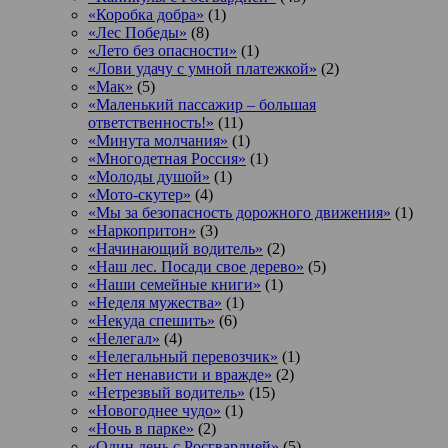
«Коробка добра»
(1)
«Лес Победы»
(8)
«Лето без опасности»
(1)
«Лови удачу с умной платежкой»
(2)
«Мак»
(5)
«Маленький пассажир – большая
ответственность!»
(11)
«Минута молчания»
(1)
«Многодетная Россия»
(1)
«Молоды душой»
(1)
«Мото-скутер»
(4)
«Мы за безопасность дорожного движения»
(1)
«Наркопритон»
(3)
«Начинающий водитель»
(2)
«Наш лес. Посади свое дерево»
(5)
«Наши семейные книги»
(1)
«Неделя мужества»
(1)
«Некуда спешить»
(6)
«Нелегал»
(4)
«Нелегальный перевозчик»
(1)
«Нет ненависти и вражде»
(2)
«Нетрезвый водитель»
(15)
«Новогоднее чудо»
(1)
«Ночь в парке»
(2)
«Один день с Росгвардией»
(5)