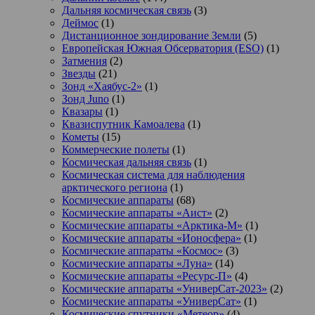
Дальняя космическая связь
(3)
Деймос
(1)
Дистанционное зондирование Земли
(5)
Европейская Южная Обсерватория (ESO)
(1)
Затмения
(2)
Звезды
(21)
Зонд «Хаябус-2»
(1)
Зонд Juno
(1)
Квазары
(1)
Квазиспутник Камоалева
(1)
Кометы
(15)
Коммерческие полеты
(1)
Космическая дальняя связь
(1)
Космическая система для наблюдения
арктического региона
(1)
Космические аппараты
(68)
Космические аппараты «Аист»
(2)
Космические аппараты «Арктика-М»
(1)
Космические аппараты «Ионосфера»
(1)
Космические аппараты «Космос»
(3)
Космические аппараты «Луна»
(14)
Космические аппараты «Ресурс-П»
(4)
Космические аппараты «УниверСат-2023»
(2)
Космические аппараты «УниверСат»
(1)
Космические спутники «Метеор»
(4)