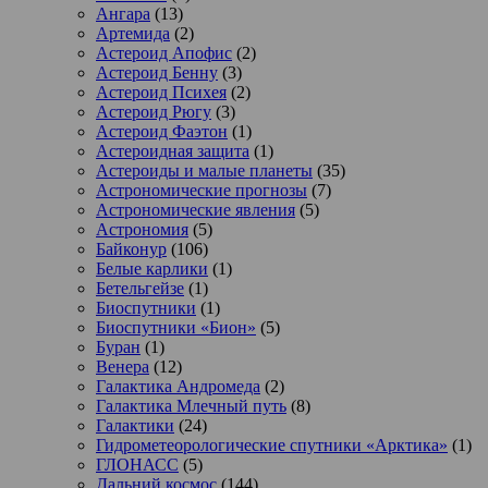
Ангара
(13)
Артемида
(2)
Астероид Апофис
(2)
Астероид Бенну
(3)
Астероид Психея
(2)
Астероид Рюгу
(3)
Астероид Фаэтон
(1)
Астероидная защита
(1)
Астероиды и малые планеты
(35)
Астрономические прогнозы
(7)
Астрономические явления
(5)
Астрономия
(5)
Байконур
(106)
Белые карлики
(1)
Бетельгейзе
(1)
Биоспутники
(1)
Биоспутники «Бион»
(5)
Буран
(1)
Венера
(12)
Галактика Андромеда
(2)
Галактика Млечный путь
(8)
Галактики
(24)
Гидрометеорологические спутники «Арктика»
(1)
ГЛОНАСС
(5)
Дальний космос
(144)