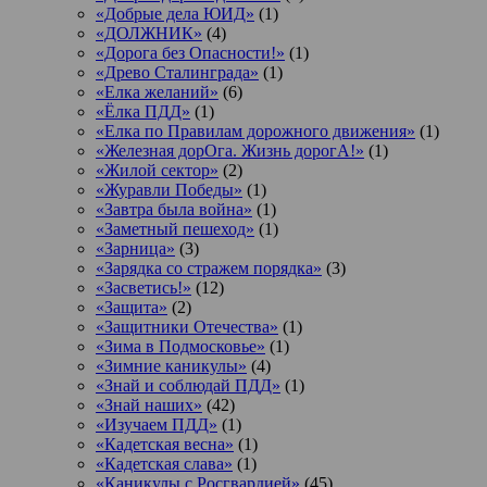
«Добрые дела ЮИД»
(1)
«ДОЛЖНИК»
(4)
«Дорога без Опасности!»
(1)
«Древо Сталинграда»
(1)
«Елка желаний»
(6)
«Ёлка ПДД»
(1)
«Елка по Правилам дорожного движения»
(1)
«Железная дорОга. Жизнь дорогА!»
(1)
«Жилой сектор»
(2)
«Журавли Победы»
(1)
«Завтра была война»
(1)
«Заметный пешеход»
(1)
«Зарница»
(3)
«Зарядка со стражем порядка»
(3)
«Засветись!»
(12)
«Защита»
(2)
«Защитники Отечества»
(1)
«Зима в Подмосковье»
(1)
«Зимние каникулы»
(4)
«Знай и соблюдай ПДД»
(1)
«Знай наших»
(42)
«Изучаем ПДД»
(1)
«Кадетская весна»
(1)
«Кадетская слава»
(1)
«Каникулы с Росгвардией»
(45)