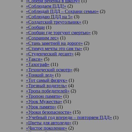
«Собери ребёнка в школу»
(1)
«Соблюдаем ПДД!»
(2)
«Соблюдай ПДД – Сохрани семью»
(2)
«Соблюдаю ПДД на 5»
(3)
«Солдатский треугольник»
(1)
«Сообщи
(1)
«Сообщи где торгуют смертью»
(3)
«Сохраним лес»
(1)
«Стань заметней на дороге»
(2)
«Стимул мечты это сам ты»
(1)
«Студенческий десант»
(4)
«Такси»
(5)
«Тахограф»
(11)
«Технический осмотр»
(6)
«Тонкий лед»
(1)
«Тот самый физрук»
(1)
«Трезвый водитель»
(4)
«Тропа победителей»
(2)
«Тропою памяти»
(1)
«Урок Мужества»
(51)
«Урок памяти»
(1)
«Уроки безопасности»
(15)
«Учебный год впереди – повторяем ПДД»
(1)
«Цветы для автоледи»
(1)
«Чистое поколение»
(2)