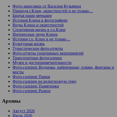
Фото-зарисовки от Василия Кузьмина
Природа г.Клин, окрестностей и не только…
Братья наши меньшие
История Клина в фотографиях
Виды Клина и окрестностей
Спортивная жизнь в г.о.Клин
Интересные люди Клина
История г.о. Клин и не только…
Культурная жизнь
Туристические фото-отчеты
Фото-отчеты спортивных мероприятий
Транспортные фотогалереи
Музеи и достопримечательности
Фото-галерея: Водоемы, набережные, пляжи, фонтаны и
мосты
Фото-галерея: Парки
Фото-галереи на религиозную тему
Фото-галерея: Памятники
Фото-галерея: Разное
Архивы
Август 2026
Июль 2026