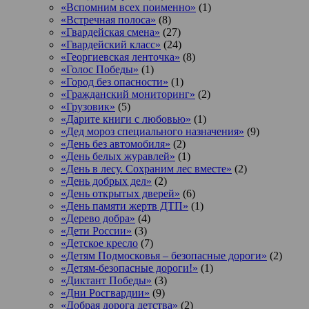
«Вспомним всех поименно»
(1)
«Встречная полоса»
(8)
«Гвардейская смена»
(27)
«Гвардейский класс»
(24)
«Георгиевская ленточка»
(8)
«Голос Победы»
(1)
«Город без опасности»
(1)
«Гражданский мониторинг»
(2)
«Грузовик»
(5)
«Дарите книги с любовью»
(1)
«Дед мороз специального назначения»
(9)
«День без автомобиля»
(2)
«День белых журавлей»
(1)
«День в лесу. Сохраним лес вместе»
(2)
«День добрых дел»
(2)
«День открытых дверей»
(6)
«День памяти жертв ДТП»
(1)
«Дерево добра»
(4)
«Дети России»
(3)
«Детское кресло
(7)
«Детям Подмосковья – безопасные дороги»
(2)
«Детям-безопасные дороги!»
(1)
«Диктант Победы»
(3)
«Дни Росгвардии»
(9)
«Добрая дорога детства»
(2)