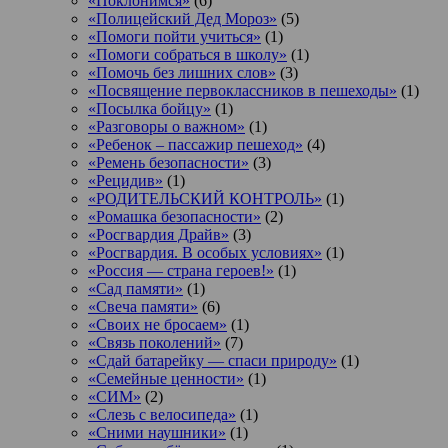
«Поклонимся»
(6)
«Полицейский Дед Мороз»
(5)
«Помоги пойти учиться»
(1)
«Помоги собраться в школу»
(1)
«Помочь без лишних слов»
(3)
«Посвящение первоклассников в пешеходы»
(1)
«Посылка бойцу»
(1)
«Разговоры о важном»
(1)
«Ребенок – пассажир пешеход»
(4)
«Ремень безопасности»
(3)
«Рецидив»
(1)
«РОДИТЕЛЬСКИЙ КОНТРОЛЬ»
(1)
«Ромашка безопасности»
(2)
«Росгвардия Драйв»
(3)
«Росгвардия. В особых условиях»
(1)
«Россия — страна героев!»
(1)
«Сад памяти»
(1)
«Свеча памяти»
(6)
«Своих не бросаем»
(1)
«Связь поколений»
(7)
«Сдай батарейку — спаси природу»
(1)
«Семейные ценности»
(1)
«СИМ»
(2)
«Слезь с велосипеда»
(1)
«Сними наушники»
(1)