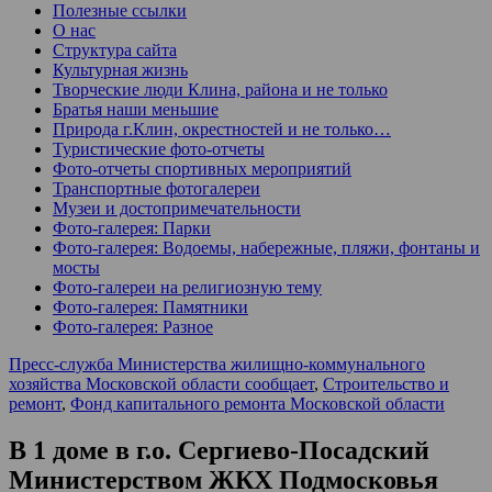
Полезные ссылки
О нас
Структура сайта
Культурная жизнь
Творческие люди Клина, района и не только
Братья наши меньшие
Природа г.Клин, окрестностей и не только…
Туристические фото-отчеты
Фото-отчеты спортивных мероприятий
Транспортные фотогалереи
Музеи и достопримечательности
Фото-галерея: Парки
Фото-галерея: Водоемы, набережные, пляжи, фонтаны и
мосты
Фото-галереи на религиозную тему
Фото-галерея: Памятники
Фото-галерея: Разное
Пресс-служба Министерства жилищно-коммунального
хозяйства Московской области сообщает
,
Строительство и
ремонт
,
Фонд капитального ремонта Московской области
В 1 доме в г.о. Сергиево-Посадский
Министерством ЖКХ Подмосковья