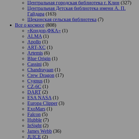
Центральная городская библиотека г. Клин
(327)
Центральная Детская библиотека имени А. П.
Гайдара
(163)
Щекинская сельская библиотека
(7)
Все о космосе
(808)
«Кондор-ФКА»
(1)
ALMA
(1)
Apollo
(1)
ART-XC
(1)
Artemis
(6)
Blue Origin
(1)
Cassini
(3)
Chandrayaan
(1)
Crew Dragon
(17)
Cygnus
(1)
CZ-6C
(1)
DART
(2)
ESA NASA
(1)
Europa Clipper
(3)
ExoMars
(1)
Falcon
(5)
Hubble
(7)
InSight
(2)
James Webb
(36)
JUICE
(2)