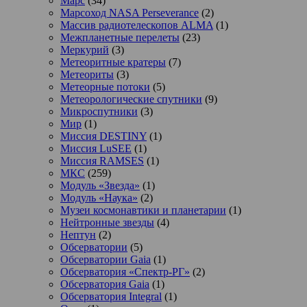
Марс
(34)
Марсоход NASA Perseverance
(2)
Массив радиотелескопов ALMA
(1)
Межпланетные перелеты
(23)
Меркурий
(3)
Метеоритные кратеры
(7)
Метеориты
(3)
Метеорные потоки
(5)
Метеорологические спутники
(9)
Микроспутники
(3)
Мир
(1)
Миссия DESTINY
(1)
Миссия LuSEE
(1)
Миссия RAMSES
(1)
МКС
(259)
Модуль «Звезда»
(1)
Модуль «Наука»
(2)
Музеи космонавтики и планетарии
(1)
Нейтронные звезды
(4)
Нептун
(2)
Обсерватории
(5)
Обсерватории Gaia
(1)
Обсерватория «Спектр-РГ»
(2)
Обсерватория Gaia
(1)
Обсерватория Integral
(1)