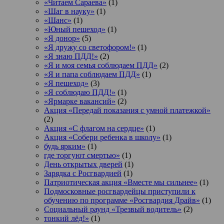
«Читаем Сараева»
(1)
«Шаг в науку»
(1)
«Шанс»
(1)
«Юный пешеход»
(1)
«Я донор»
(5)
«Я дружу со светофором!»
(1)
«Я знаю ПДД!»
(2)
«Я и моя семья соблюдаем ПДД»
(2)
«Я и папа соблюдаем ПДД»
(1)
«Я пешеход»
(3)
«Я соблюдаю ПДД!»
(1)
«Ярмарке вакансий»
(2)
Акция «Передай показания с умной платежкой»
(2)
Акция «С флагом на сердце»
(1)
Акция «Собери ребенка в школу»
(1)
будь ярким»
(1)
где торгуют смертью»
(1)
День открытых дверей
(1)
Зарядка с Росгвардией
(1)
Патриотическая акция «Вместе мы сильнее»
(1)
Подмосковные росгвардейцы приступили к
обучению по программе «Росгвардия Драйв»
(1)
Социальный раунд «Трезвый водитель»
(2)
тонкий лёд!»
(1)