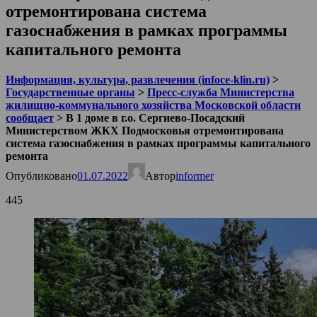
отремонтирована система
газоснабжения в рамках программы
капитального ремонта
Информация, культура, развлечения (infoce-klin.ru)
>
Государственные органы
>
Пресс-служба Министерства
жилищно-коммунального хозяйства Московской области
сообщает
>
В 1 доме в г.о. Сергиево-Посадский
Министерством ЖКХ Подмосковья отремонтирована
система газоснабжения в рамках программы капитального
ремонта
Опубликовано
01.07.2022
Автор
informer
445