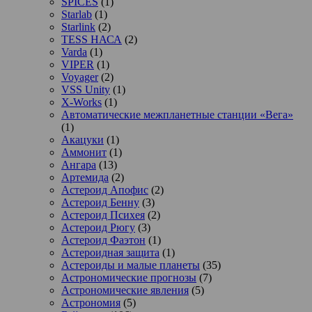
SPICES
(1)
Starlab
(1)
Starlink
(2)
TESS НАСА
(2)
Varda
(1)
VIPER
(1)
Voyager
(2)
VSS Unity
(1)
X-Works
(1)
Автоматические межпланетные станции «Вега»
(1)
Акацуки
(1)
Аммонит
(1)
Ангара
(13)
Артемида
(2)
Астероид Апофис
(2)
Астероид Бенну
(3)
Астероид Психея
(2)
Астероид Рюгу
(3)
Астероид Фаэтон
(1)
Астероидная защита
(1)
Астероиды и малые планеты
(35)
Астрономические прогнозы
(7)
Астрономические явления
(5)
Астрономия
(5)