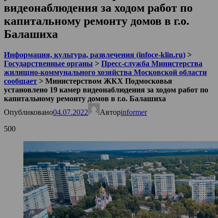
видеонаблюдения за ходом работ по
капитальному ремонту домов в г.о.
Балашиха
Информация, культура, развлечения (infoce-klin.ru)
>
Государственные органы
>
Пресс-служба Министерства
жилищно-коммунального хозяйства Московской области
сообщает
>
Министерством ЖКХ Подмосковья
установлено 19 камер видеонаблюдения за ходом работ по
капитальному ремонту домов в г.о. Балашиха
Опубликовано
04.07.2022
Автор
informer
500