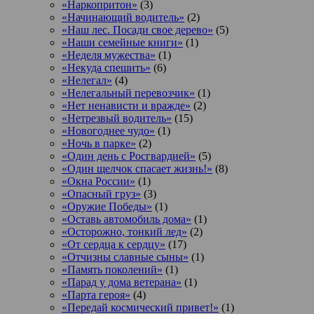
«Наркопритон»
(3)
«Начинающий водитель»
(2)
«Наш лес. Посади свое дерево»
(5)
«Наши семейные книги»
(1)
«Неделя мужества»
(1)
«Некуда спешить»
(6)
«Нелегал»
(4)
«Нелегальный перевозчик»
(1)
«Нет ненависти и вражде»
(2)
«Нетрезвый водитель»
(15)
«Новогоднее чудо»
(1)
«Ночь в парке»
(2)
«Один день с Росгвардией»
(5)
«Один щелчок спасает жизнь!»
(8)
«Окна России»
(1)
«Опасный груз»
(3)
«Оружие Победы»
(1)
«Оставь автомобиль дома»
(1)
«Осторожно, тонкий лед»
(2)
«От сердца к сердцу»
(17)
«Отчизны славные сыны»
(1)
«Память поколений»
(1)
«Парад у дома ветерана»
(1)
«Парта героя»
(4)
«Передай космический привет!»
(1)