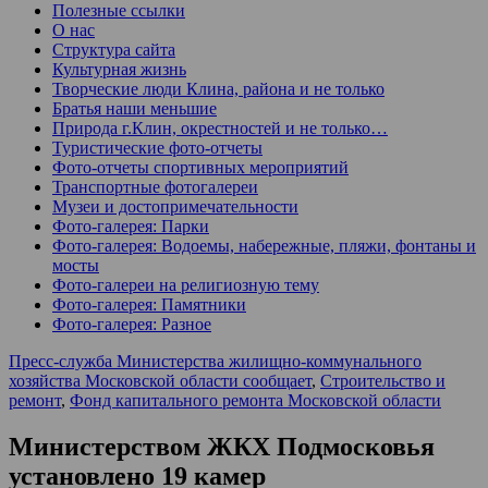
Полезные ссылки
О нас
Структура сайта
Культурная жизнь
Творческие люди Клина, района и не только
Братья наши меньшие
Природа г.Клин, окрестностей и не только…
Туристические фото-отчеты
Фото-отчеты спортивных мероприятий
Транспортные фотогалереи
Музеи и достопримечательности
Фото-галерея: Парки
Фото-галерея: Водоемы, набережные, пляжи, фонтаны и
мосты
Фото-галереи на религиозную тему
Фото-галерея: Памятники
Фото-галерея: Разное
Пресс-служба Министерства жилищно-коммунального
хозяйства Московской области сообщает
,
Строительство и
ремонт
,
Фонд капитального ремонта Московской области
Министерством ЖКХ Подмосковья
установлено 19 камер