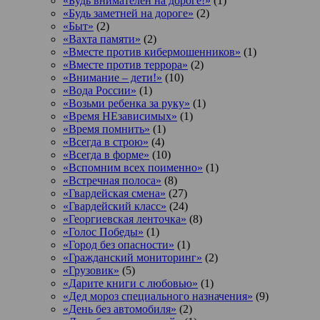
«Будь внимателен на дороге!»
(1)
«Будь заметней на дороге»
(2)
«Быт»
(2)
«Вахта памяти»
(2)
«Вместе против кибермошенников»
(1)
«Вместе против террора»
(2)
«Внимание – дети!»
(10)
«Вода России»
(1)
«Возьми ребенка за руку»
(1)
«Время НЕзависимых»
(1)
«Время помнить»
(1)
«Всегда в строю»
(4)
«Всегда в форме»
(10)
«Вспомним всех поименно»
(1)
«Встречная полоса»
(8)
«Гвардейская смена»
(27)
«Гвардейский класс»
(24)
«Георгиевская ленточка»
(8)
«Голос Победы»
(1)
«Город без опасности»
(1)
«Гражданский мониторинг»
(2)
«Грузовик»
(5)
«Дарите книги с любовью»
(1)
«Дед мороз специального назначения»
(9)
«День без автомобиля»
(2)