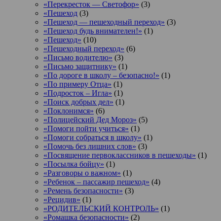
«Перекресток — Светофор»
(3)
«Пешеход
(3)
«Пешеход — пешеходный переход»
(3)
«Пешеход будь внимателен!»
(1)
«Пешеход»
(10)
«Пешеходный переход»
(6)
«Письмо водителю»
(3)
«Письмо защитнику»
(1)
«По дороге в школу – безопасно!»
(1)
«По примеру Отца»
(1)
«Подросток ‒ Игла»
(1)
«Поиск добрых дел»
(1)
«Поклонимся»
(6)
«Полицейский Дед Мороз»
(5)
«Помоги пойти учиться»
(1)
«Помоги собраться в школу»
(1)
«Помочь без лишних слов»
(3)
«Посвящение первоклассников в пешеходы»
(1)
«Посылка бойцу»
(1)
«Разговоры о важном»
(1)
«Ребенок – пассажир пешеход»
(4)
«Ремень безопасности»
(3)
«Рецидив»
(1)
«РОДИТЕЛЬСКИЙ КОНТРОЛЬ»
(1)
«Ромашка безопасности»
(2)