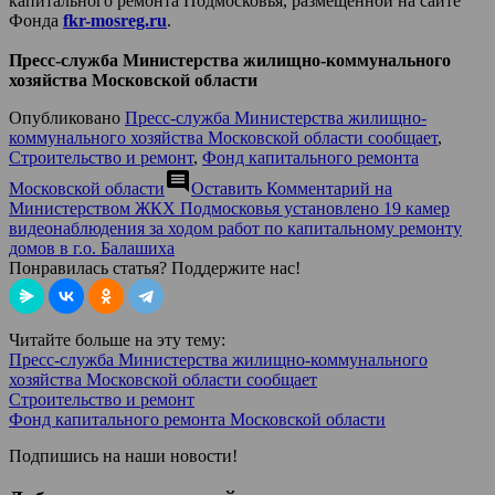
капитального ремонта Подмосковья, размещенной на сайте
Фонда
fkr-mosreg.ru
.
Пресс-служба Министерства жилищно-коммунального
хозяйства Московской области
Опубликовано
Пресс-служба Министерства жилищно-
коммунального хозяйства Московской области сообщает
,
Строительство и ремонт
,
Фонд капитального ремонта
comment
Московской области
Оставить Комментарий
на
Министерством ЖКХ Подмосковья установлено 19 камер
видеонаблюдения за ходом работ по капитальному ремонту
домов в г.о. Балашиха
Понравилась статья? Поддержите нас!
Читайте больше на эту тему:
Пресс-служба Министерства жилищно-коммунального
хозяйства Московской области сообщает
Строительство и ремонт
Фонд капитального ремонта Московской области
Подпишись на наши новости!