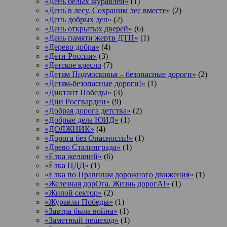
«День белых журавлей»
(1)
«День в лесу. Сохраним лес вместе»
(2)
«День добрых дел»
(2)
«День открытых дверей»
(6)
«День памяти жертв ДТП»
(1)
«Дерево добра»
(4)
«Дети России»
(3)
«Детское кресло
(7)
«Детям Подмосковья – безопасные дороги»
(2)
«Детям-безопасные дороги!»
(1)
«Диктант Победы»
(3)
«Дни Росгвардии»
(9)
«Добрая дорога детства»
(2)
«Добрые дела ЮИД»
(1)
«ДОЛЖНИК»
(4)
«Дорога без Опасности!»
(1)
«Древо Сталинграда»
(1)
«Елка желаний»
(6)
«Ёлка ПДД»
(1)
«Елка по Правилам дорожного движения»
(1)
«Железная дорОга. Жизнь дорогА!»
(1)
«Жилой сектор»
(2)
«Журавли Победы»
(1)
«Завтра была война»
(1)
«Заметный пешеход»
(1)