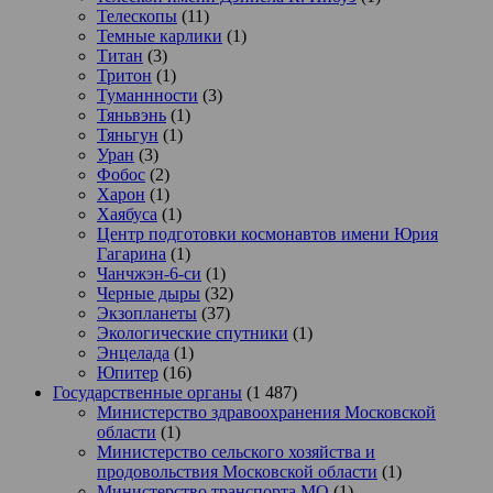
Телескопы
(11)
Темные карлики
(1)
Титан
(3)
Тритон
(1)
Туманнности
(3)
Тяньвэнь
(1)
Тяньгун
(1)
Уран
(3)
Фобос
(2)
Харон
(1)
Хаябуса
(1)
Центр подготовки космонавтов имени Юрия
Гагарина
(1)
Чанчжэн-6-си
(1)
Черные дыры
(32)
Экзопланеты
(37)
Экологические спутники
(1)
Энцелада
(1)
Юпитер
(16)
Государственные органы
(1 487)
Министерство здравоохранения Московской
области
(1)
Министерство сельского хозяйства и
продовольствия Московской области
(1)
Министерство транспорта МО
(1)