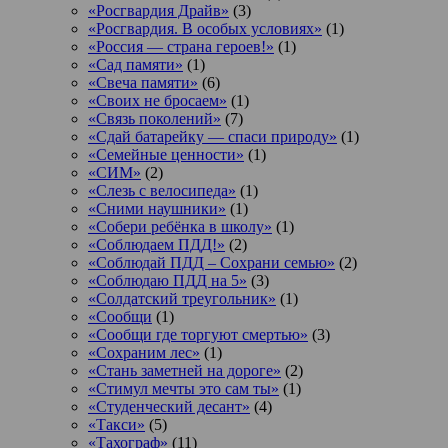
«Росгвардия Драйв»
(3)
«Росгвардия. В особых условиях»
(1)
«Россия — страна героев!»
(1)
«Сад памяти»
(1)
«Свеча памяти»
(6)
«Своих не бросаем»
(1)
«Связь поколений»
(7)
«Сдай батарейку — спаси природу»
(1)
«Семейные ценности»
(1)
«СИМ»
(2)
«Слезь с велосипеда»
(1)
«Сними наушники»
(1)
«Собери ребёнка в школу»
(1)
«Соблюдаем ПДД!»
(2)
«Соблюдай ПДД – Сохрани семью»
(2)
«Соблюдаю ПДД на 5»
(3)
«Солдатский треугольник»
(1)
«Сообщи
(1)
«Сообщи где торгуют смертью»
(3)
«Сохраним лес»
(1)
«Стань заметней на дороге»
(2)
«Стимул мечты это сам ты»
(1)
«Студенческий десант»
(4)
«Такси»
(5)
«Тахограф»
(11)