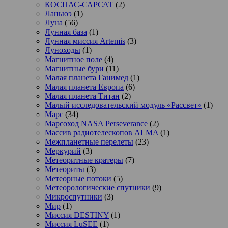
КОСПАС-САРСАТ
(2)
Ланьюэ
(1)
Луна
(56)
Лунная база
(1)
Лунная миссия Artemis
(3)
Луноходы
(1)
Магнитное поле
(4)
Магнитные бури
(11)
Малая планета Ганимед
(1)
Малая планета Европа
(6)
Малая планета Титан
(2)
Малый исследовательский модуль «Рассвет»
(1)
Марс
(34)
Марсоход NASA Perseverance
(2)
Массив радиотелескопов ALMA
(1)
Межпланетные перелеты
(23)
Меркурий
(3)
Метеоритные кратеры
(7)
Метеориты
(3)
Метеорные потоки
(5)
Метеорологические спутники
(9)
Микроспутники
(3)
Мир
(1)
Миссия DESTINY
(1)
Миссия LuSEE
(1)