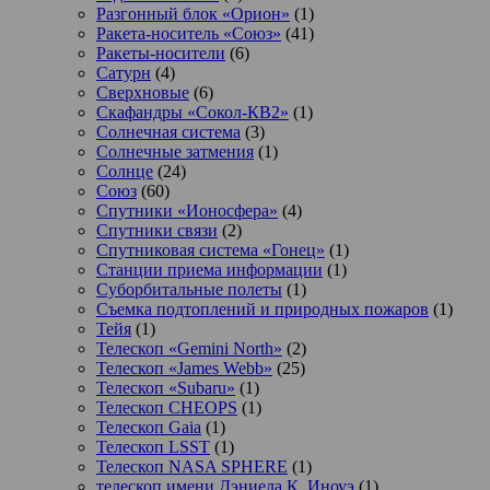
Разгонный блок «Орион»
(1)
Ракета-носитель «Союз»
(41)
Ракеты-носители
(6)
Сатурн
(4)
Сверхновые
(6)
Скафандры «Сокол-КВ2»
(1)
Солнечная система
(3)
Солнечные затмения
(1)
Солнце
(24)
Союз
(60)
Спутники «Ионосфера»
(4)
Спутники связи
(2)
Спутниковая система «Гонец»
(1)
Станции приема информации
(1)
Суборбитальные полеты
(1)
Съемка подтоплений и природных пожаров
(1)
Тейя
(1)
Телескоп «Gemini North»
(2)
Телескоп «James Webb»
(25)
Телескоп «Subaru»
(1)
Телескоп CHEOPS
(1)
Телескоп Gaia
(1)
Телескоп LSST
(1)
Телескоп NASA SPHERE
(1)
телескоп имени Дэниела К. Иноуэ
(1)