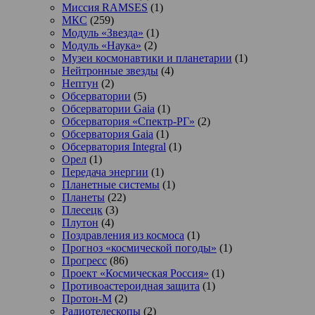
Миссия RAMSES
(1)
МКС
(259)
Модуль «Звезда»
(1)
Модуль «Наука»
(2)
Музеи космонавтики и планетарии
(1)
Нейтронные звезды
(4)
Нептун
(2)
Обсерватории
(5)
Обсерватории Gaia
(1)
Обсерватория «Спектр-РГ»
(2)
Обсерватория Gaia
(1)
Обсерватория Integral
(1)
Орел
(1)
Передача энергии
(1)
Планетные системы
(1)
Планеты
(22)
Плесецк
(3)
Плутон
(4)
Поздравления из космоса
(1)
Прогноз «космической погоды»
(1)
Прогресс
(86)
Проект «Космическая Россия»
(1)
Противоастероидная защита
(1)
Протон-М
(2)
Радиотелескопы
(2)