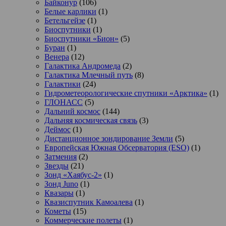
Байконур
(106)
Белые карлики
(1)
Бетельгейзе
(1)
Биоспутники
(1)
Биоспутники «Бион»
(5)
Буран
(1)
Венера
(12)
Галактика Андромеда
(2)
Галактика Млечный путь
(8)
Галактики
(24)
Гидрометеорологические спутники «Арктика»
(1)
ГЛОНАСС
(5)
Дальний космос
(144)
Дальняя космическая связь
(3)
Деймос
(1)
Дистанционное зондирование Земли
(5)
Европейская Южная Обсерватория (ESO)
(1)
Затмения
(2)
Звезды
(21)
Зонд «Хаябус-2»
(1)
Зонд Juno
(1)
Квазары
(1)
Квазиспутник Камоалева
(1)
Кометы
(15)
Коммерческие полеты
(1)