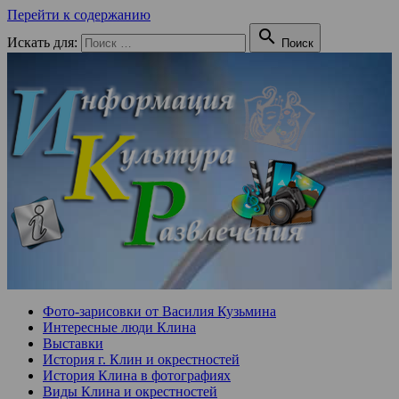
Перейти к содержанию

Искать для:
Поиск
Фото-зарисовки от Василия Кузьмина
Интересные люди Клина
Выставки
История г. Клин и окрестностей
История Клина в фотографиях
Виды Клина и окрестностей