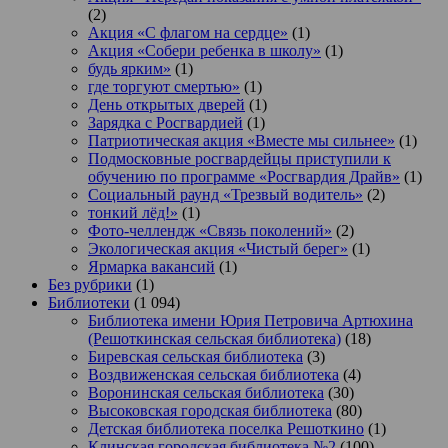
(2)
Акция «С флагом на сердце»
(1)
Акция «Собери ребенка в школу»
(1)
будь ярким»
(1)
где торгуют смертью»
(1)
День открытых дверей
(1)
Зарядка с Росгвардией
(1)
Патриотическая акция «Вместе мы сильнее»
(1)
Подмосковные росгвардейцы приступили к
обучению по программе «Росгвардия Драйв»
(1)
Социальный раунд «Трезвый водитель»
(2)
тонкий лёд!»
(1)
Фото-челлендж «Связь поколений»
(2)
Экологическая акция «Чистый берег»
(1)
Ярмарка вакансий
(1)
Без рубрики
(1)
Библиотеки
(1 094)
Библиотека имени Юрия Петровича Артюхина
(Решоткинская сельская библиотека)
(18)
Биревская сельская библиотека
(3)
Воздвиженская сельская библиотека
(4)
Воронинская сельская библиотека
(30)
Высоковская городская библиотека
(80)
Детская библиотека поселка Решоткино
(1)
Клинская городская библиотека №2
(100)