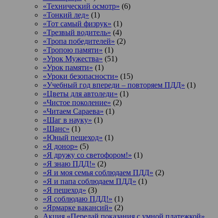
«Технический осмотр»
(6)
«Тонкий лед»
(1)
«Тот самый физрук»
(1)
«Трезвый водитель»
(4)
«Тропа победителей»
(2)
«Тропою памяти»
(1)
«Урок Мужества»
(51)
«Урок памяти»
(1)
«Уроки безопасности»
(15)
«Учебный год впереди – повторяем ПДД»
(1)
«Цветы для автоледи»
(1)
«Чистое поколение»
(2)
«Читаем Сараева»
(1)
«Шаг в науку»
(1)
«Шанс»
(1)
«Юный пешеход»
(1)
«Я донор»
(5)
«Я дружу со светофором!»
(1)
«Я знаю ПДД!»
(2)
«Я и моя семья соблюдаем ПДД»
(2)
«Я и папа соблюдаем ПДД»
(1)
«Я пешеход»
(3)
«Я соблюдаю ПДД!»
(1)
«Ярмарке вакансий»
(2)
Акция «Передай показания с умной платежкой»