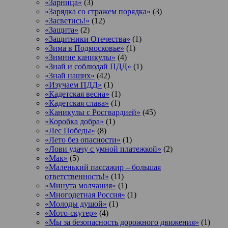
«Зарница»
(3)
«Зарядка со стражем порядка»
(3)
«Засветись!»
(12)
«Защита»
(2)
«Защитники Отечества»
(1)
«Зима в Подмосковье»
(1)
«Зимние каникулы»
(4)
«Знай и соблюдай ПДД»
(1)
«Знай наших»
(42)
«Изучаем ПДД»
(1)
«Кадетская весна»
(1)
«Кадетская слава»
(1)
«Каникулы с Росгвардией»
(45)
«Коробка добра»
(1)
«Лес Победы»
(8)
«Лето без опасности»
(1)
«Лови удачу с умной платежкой»
(2)
«Мак»
(5)
«Маленький пассажир – большая
ответственность!»
(11)
«Минута молчания»
(1)
«Многодетная Россия»
(1)
«Молоды душой»
(1)
«Мото-скутер»
(4)
«Мы за безопасность дорожного движения»
(1)