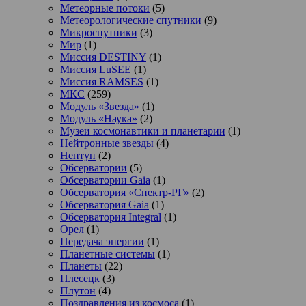
Метеорные потоки
(5)
Метеорологические спутники
(9)
Микроспутники
(3)
Мир
(1)
Миссия DESTINY
(1)
Миссия LuSEE
(1)
Миссия RAMSES
(1)
МКС
(259)
Модуль «Звезда»
(1)
Модуль «Наука»
(2)
Музеи космонавтики и планетарии
(1)
Нейтронные звезды
(4)
Нептун
(2)
Обсерватории
(5)
Обсерватории Gaia
(1)
Обсерватория «Спектр-РГ»
(2)
Обсерватория Gaia
(1)
Обсерватория Integral
(1)
Орел
(1)
Передача энергии
(1)
Планетные системы
(1)
Планеты
(22)
Плесецк
(3)
Плутон
(4)
Поздравления из космоса
(1)