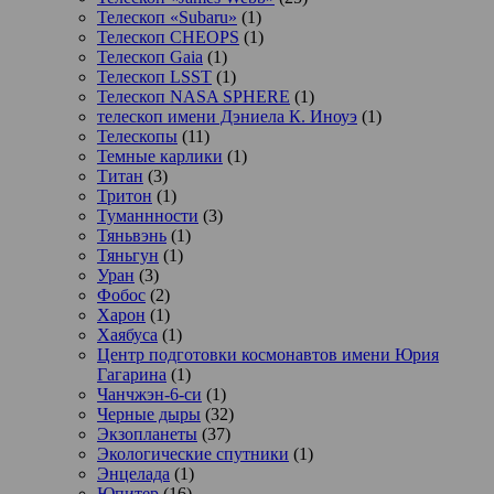
Телескоп «Subaru»
(1)
Телескоп CHEOPS
(1)
Телескоп Gaia
(1)
Телескоп LSST
(1)
Телескоп NASA SPHERE
(1)
телескоп имени Дэниела К. Иноуэ
(1)
Телескопы
(11)
Темные карлики
(1)
Титан
(3)
Тритон
(1)
Туманнности
(3)
Тяньвэнь
(1)
Тяньгун
(1)
Уран
(3)
Фобос
(2)
Харон
(1)
Хаябуса
(1)
Центр подготовки космонавтов имени Юрия
Гагарина
(1)
Чанчжэн-6-си
(1)
Черные дыры
(32)
Экзопланеты
(37)
Экологические спутники
(1)
Энцелада
(1)
Юпитер
(16)