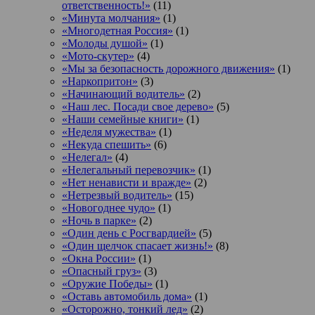
ответственность!»
(11)
«Минута молчания»
(1)
«Многодетная Россия»
(1)
«Молоды душой»
(1)
«Мото-скутер»
(4)
«Мы за безопасность дорожного движения»
(1)
«Наркопритон»
(3)
«Начинающий водитель»
(2)
«Наш лес. Посади свое дерево»
(5)
«Наши семейные книги»
(1)
«Неделя мужества»
(1)
«Некуда спешить»
(6)
«Нелегал»
(4)
«Нелегальный перевозчик»
(1)
«Нет ненависти и вражде»
(2)
«Нетрезвый водитель»
(15)
«Новогоднее чудо»
(1)
«Ночь в парке»
(2)
«Один день с Росгвардией»
(5)
«Один щелчок спасает жизнь!»
(8)
«Окна России»
(1)
«Опасный груз»
(3)
«Оружие Победы»
(1)
«Оставь автомобиль дома»
(1)
«Осторожно, тонкий лед»
(2)