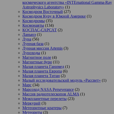
космического агентства «INTErnational Gamma-Ray
Astrophysics Laboratory»
(1)
Космодром Восточный
(27)
Космодром Куру в Южной Америке
(1)
Космодромы
(35)
Космонавты
(134)
КОСПАС-САРСАТ
(2)
Ланьюэ
(1)
Луна
(56)
Лунная база
(1)
Лунная миссия Artemis
(3)
Луноходы
(1)
Магнитное поле
(4)
Магнитные бури
(11)
Малая планета Ганимед
(1)
Малая планета Европа
(6)
Малая планета Титан
(2)
Малый исследовательский модуль «Рассвет»
(1)
Марс
(34)
Марсоход NASA Perseverance
(2)
Массив радиотелескопов ALMA
(1)
Межпланетные перелеты
(23)
Меркурий
(3)
Метеоритные кратеры
(7)
Метеориты
(3)