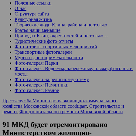
Полезные ссылки
О нас
Структура сайта
Культурная жизнь
Творческие люди Клина, района и не только
Братья наши меньшие
Природа г.Клин, окрестностей и не только…
Туристические фото-отчеты
Фото-отчеты спортивных мероприятий
Транспортные фотогалереи
Музеи и достопримечательности
Фото-галерея: Парки
Фото-галерея: Водоемы, набережные, пляжи, фонтаны и
мосты
Фото-галереи на религиозную тему
Фото-галерея: Памятники
Фото-галерея: Разное
Пресс-служба Министерства жилищно-коммунального
хозяйства Московской области сообщает
,
Строительство и
ремонт
,
Фонд капитального ремонта Московской области
91 МКД будет отремонтировано
Министерством жилищно-