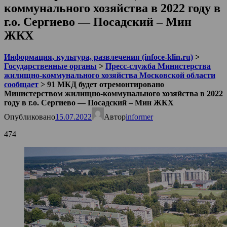
коммунального хозяйства в 2022 году в
г.о. Сергиево — Посадский – Мин
ЖКХ
Информация, культура, развлечения (infoce-klin.ru)
>
Государственные органы
>
Пресс-служба Министерства
жилищно-коммунального хозяйства Московской области
сообщает
>
91 МКД будет отремонтировано
Министерством жилищно-коммунального хозяйства в 2022
году в г.о. Сергиево — Посадский – Мин ЖКХ
Опубликовано
15.07.2022
Автор
informer
474