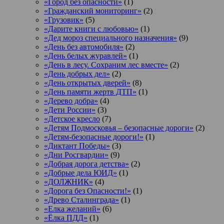
«Город без опасности»
(1)
«Гражданский мониторинг»
(2)
«Грузовик»
(5)
«Дарите книги с любовью»
(1)
«Дед мороз специального назначения»
(9)
«День без автомобиля»
(2)
«День белых журавлей»
(1)
«День в лесу. Сохраним лес вместе»
(2)
«День добрых дел»
(2)
«День открытых дверей»
(8)
«День памяти жертв ДТП»
(1)
«Дерево добра»
(4)
«Дети России»
(3)
«Детское кресло
(7)
«Детям Подмосковья – безопасные дороги»
(2)
«Детям-безопасные дороги!»
(1)
«Диктант Победы»
(3)
«Дни Росгвардии»
(9)
«Добрая дорога детства»
(2)
«Добрые дела ЮИД»
(1)
«ДОЛЖНИК»
(4)
«Дорога без Опасности!»
(1)
«Древо Сталинграда»
(1)
«Елка желаний»
(6)
«Ёлка ПДД»
(1)