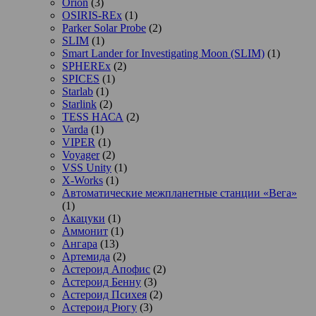
Orion
(3)
OSIRIS-REx
(1)
Parker Solar Probe
(2)
SLIM
(1)
Smart Lander for Investigating Moon (SLIM)
(1)
SPHEREx
(2)
SPICES
(1)
Starlab
(1)
Starlink
(2)
TESS НАСА
(2)
Varda
(1)
VIPER
(1)
Voyager
(2)
VSS Unity
(1)
X-Works
(1)
Автоматические межпланетные станции «Вега»
(1)
Акацуки
(1)
Аммонит
(1)
Ангара
(13)
Артемида
(2)
Астероид Апофис
(2)
Астероид Бенну
(3)
Астероид Психея
(2)
Астероид Рюгу
(3)