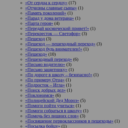
«От сердца к сердцу»
(17)
«Отчизны славные сыны»
(1)
«Память поколений»
(1)
«Парад у дома ветерана»
(1)
«Парта героя»
(4)
«Передай космический привет!»
(1)
«Перекресток — Светофор»
(3)
«Пешеход
(3)
«Пешеход — пешеходный переход»
(3)
«Пешеход будь внимателен!»
(1)
«Пешеход»
(10)
«Пешеходный переход»
(6)
«Письмо водителю»
(3)
«Письмо защитнику»
(1)
«По дороге в школу – безопасно!»
(1)
«По примеру Отца»
(1)
«Подросток ‒ Игла»
(1)
«Поиск добрых дел»
(1)
«Поклонимся»
(6)
«Полицейский Дед Мороз»
(5)
«Помоги пойти учиться»
(1)
«Помоги собраться в школу»
(1)
«Помочь без лишних слов»
(3)
«Посвящение первоклассников в пешеходы»
(1)
«Посылка бойцу»
(1)