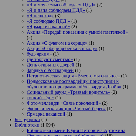
«Я и моя семья соблюдаем ПДД»
(2)
«Я и папа соблюдаем ПДД»
(1)
«Я пешеход»
(3)
«Я соблюдаю ПДД!»
(1)
«Ярмарке вакансий»
(2)
Акция «Передай показания с умной платежкой»
(2)
Акция «С флагом на сердце»
(1)
Акция «Собери ребенка в школу»
(1)
будь ярким»
(1)
где торгуют смертью»
(1)
День открытых дверей
(1)
Зарядка с Росгвардией
(1)
Патриотическая акция «Вместе мы сильнее»
(1)
Подмосковные росгвардейцы приступили к
обучению по программе «Росгвардия Драйв»
(1)
Социальный раунд «Трезвый водитель»
(2)
тонкий лёд!»
(1)
Фото-челлендж «Связь поколений»
(2)
Экологическая акция «Чистый берег»
(1)
Ярмарка вакансий
(1)
Без рубрики
(1)
Библиотеки
(1 094)
Библиотека имени Юрия Петровича Артюхина
(Решоткинская сельская библиотека)
(18)