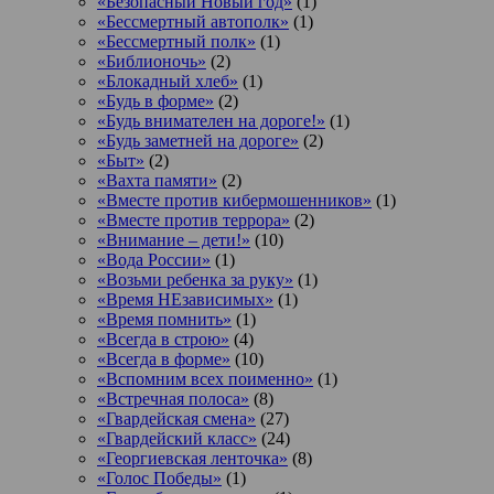
«Безопасный Новый год»
(1)
«Бессмертный автополк»
(1)
«Бессмертный полк»
(1)
«Библионочь»
(2)
«Блокадный хлеб»
(1)
«Будь в форме»
(2)
«Будь внимателен на дороге!»
(1)
«Будь заметней на дороге»
(2)
«Быт»
(2)
«Вахта памяти»
(2)
«Вместе против кибермошенников»
(1)
«Вместе против террора»
(2)
«Внимание – дети!»
(10)
«Вода России»
(1)
«Возьми ребенка за руку»
(1)
«Время НЕзависимых»
(1)
«Время помнить»
(1)
«Всегда в строю»
(4)
«Всегда в форме»
(10)
«Вспомним всех поименно»
(1)
«Встречная полоса»
(8)
«Гвардейская смена»
(27)
«Гвардейский класс»
(24)
«Георгиевская ленточка»
(8)
«Голос Победы»
(1)