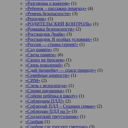
«Разговоры о важном»
(1)
«Ребенок – пассажир пешеход»
(4)
«Ремень безопасности»
(3)
«Рецидив»
(1)
«РОДИТЕЛЬСКИЙ КОНТРОЛЬ»
(1)
«Ромашка безопасности»
(2)
«Росгвардия Драйв»
(3)
«Росгвардия. В особых условиях»
(1)
«Россия — страна героев!»
(1)
«Сад памяти»
(1)
«Свеча памяти»
(6)
«Своих не бросаем»
(1)
«Связь поколений»
(7)
«Сдай батарейку — спаси природу»
(1)
«Семейные ценности»
(1)
«СИМ»
(2)
«Слезь с велосипеда»
(1)
«Сними наушники»
(1)
«Собери ребёнка в школу»
(1)
«Соблюдаем ПДД!»
(2)
«Соблюдай ПДД – Сохрани семью»
(2)
«Соблюдаю ПДД на 5»
(3)
«Солдатский треугольник»
(1)
«Сообщи
(1)
«Сообщи где торгуют смертью»
(3)