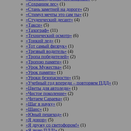
«Сохраним лес»
(1)
«Стань заметней на дороге»
(2)
«Стимул мечты это сам ты»
(1)
«Студенческий десант»
(4)
«Такси»
(5)
«Тахограф»
(11)
«Технический осмотр»
(6)
«Тонкий лед»
(1)
«Тот самый физрук»
(1)
«Трезвый водитель»
(4)
«Тропа победителей»
(2)
«Тропою памяти»
(1)
«Урок Мужества»
(51)
«Урок памяти»
(1)
«Уроки безопасности»
(15)
«Учебный год впереди – повторяем ПДД»
(1)
«Цветы для автоледи»
(1)
«Чистое поколение»
(2)
«Читаем Сараева»
(1)
«Шаг в науку»
(1)
«Шанс»
(1)
«Юный пешеход»
(1)
«Я донор»
(5)
«Я дружу со светофором!»
(1)
«Я знаю ПДД!»
(2)