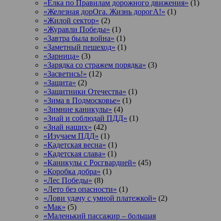
«Елка по Правилам дорожного движения»
(1)
«Железная дорОга. Жизнь дорогА!»
(1)
«Жилой сектор»
(2)
«Журавли Победы»
(1)
«Завтра была война»
(1)
«Заметный пешеход»
(1)
«Зарница»
(3)
«Зарядка со стражем порядка»
(3)
«Засветись!»
(12)
«Защита»
(2)
«Защитники Отечества»
(1)
«Зима в Подмосковье»
(1)
«Зимние каникулы»
(4)
«Знай и соблюдай ПДД»
(1)
«Знай наших»
(42)
«Изучаем ПДД»
(1)
«Кадетская весна»
(1)
«Кадетская слава»
(1)
«Каникулы с Росгвардией»
(45)
«Коробка добра»
(1)
«Лес Победы»
(8)
«Лето без опасности»
(1)
«Лови удачу с умной платежкой»
(2)
«Мак»
(5)
«Маленький пассажир – большая