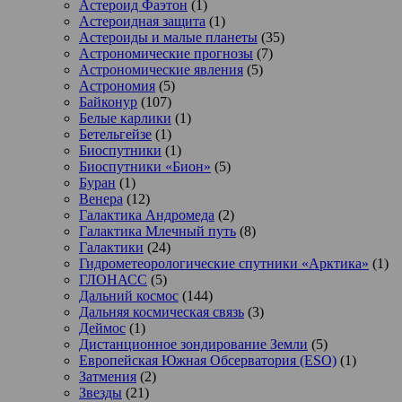
Астероид Фаэтон
(1)
Астероидная защита
(1)
Астероиды и малые планеты
(35)
Астрономические прогнозы
(7)
Астрономические явления
(5)
Астрономия
(5)
Байконур
(107)
Белые карлики
(1)
Бетельгейзе
(1)
Биоспутники
(1)
Биоспутники «Бион»
(5)
Буран
(1)
Венера
(12)
Галактика Андромеда
(2)
Галактика Млечный путь
(8)
Галактики
(24)
Гидрометеорологические спутники «Арктика»
(1)
ГЛОНАСС
(5)
Дальний космос
(144)
Дальняя космическая связь
(3)
Деймос
(1)
Дистанционное зондирование Земли
(5)
Европейская Южная Обсерватория (ESO)
(1)
Затмения
(2)
Звезды
(21)