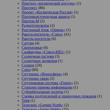
Прогноз «космической погоды»
(1)
Прогресс
(86)
Проект «Космическая Россия»
(1)
Противоастероидная защита
(1)
Протон-М
(2)
Радиотелескопы
(2)
Разгонный блок «Орион»
(1)
Ракета-носитель «Союз»
(41)
Ракеты-носители
(6)
Сатурн
(4)
Сверхновые
(6)
Скафандры «Сокол-КВ2»
(1)
Солнечная система
(3)
Солнечные затмения
(1)
Солнце
(24)
Союз
(60)
Спутники «Ионосфера»
(4)
Спутники связи
(2)
Спутниковая система «Гонец»
(1)
Станции приема информации
(1)
Суборбитальные полеты
(1)
Съемка подтоплений и природных пожаров
(1)
Тейя
(1)
Телескоп «Gemini North»
(2)
Телескоп «James Webb»
(25)