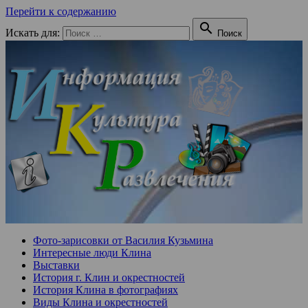
Перейти к содержанию

Искать для:
Поиск
Фото-зарисовки от Василия Кузьмина
Интересные люди Клина
Выставки
История г. Клин и окрестностей
История Клина в фотографиях
Виды Клина и окрестностей