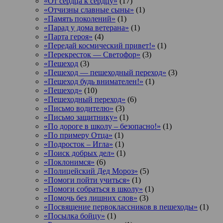
«От сердца к сердцу»
(17)
«Отчизны славные сыны»
(1)
«Память поколений»
(1)
«Парад у дома ветерана»
(1)
«Парта героя»
(4)
«Передай космический привет!»
(1)
«Перекресток — Светофор»
(3)
«Пешеход
(3)
«Пешеход — пешеходный переход»
(3)
«Пешеход будь внимателен!»
(1)
«Пешеход»
(10)
«Пешеходный переход»
(6)
«Письмо водителю»
(3)
«Письмо защитнику»
(1)
«По дороге в школу – безопасно!»
(1)
«По примеру Отца»
(1)
«Подросток ‒ Игла»
(1)
«Поиск добрых дел»
(1)
«Поклонимся»
(6)
«Полицейский Дед Мороз»
(5)
«Помоги пойти учиться»
(1)
«Помоги собраться в школу»
(1)
«Помочь без лишних слов»
(3)
«Посвящение первоклассников в пешеходы»
(1)
«Посылка бойцу»
(1)