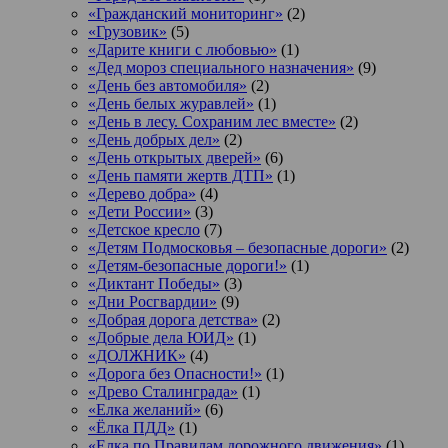
«Гражданский мониторинг»
(2)
«Грузовик»
(5)
«Дарите книги с любовью»
(1)
«Дед мороз специального назначения»
(9)
«День без автомобиля»
(2)
«День белых журавлей»
(1)
«День в лесу. Сохраним лес вместе»
(2)
«День добрых дел»
(2)
«День открытых дверей»
(6)
«День памяти жертв ДТП»
(1)
«Дерево добра»
(4)
«Дети России»
(3)
«Детское кресло
(7)
«Детям Подмосковья – безопасные дороги»
(2)
«Детям-безопасные дороги!»
(1)
«Диктант Победы»
(3)
«Дни Росгвардии»
(9)
«Добрая дорога детства»
(2)
«Добрые дела ЮИД»
(1)
«ДОЛЖНИК»
(4)
«Дорога без Опасности!»
(1)
«Древо Сталинграда»
(1)
«Елка желаний»
(6)
«Ёлка ПДД»
(1)
«Елка по Правилам дорожного движения»
(1)