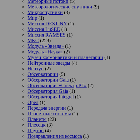
Метеорные потоки
(5)
Метеорологические спутники
(9)
Микроспутники
(3)
Мир
(1)
Миссия DESTINY
(1)
Миссия LuSEE
(1)
Миссия RAMSES
(1)
МКС
(259)
Модуль «Звезда»
(1)
Модуль «Наука»
(2)
Музеи космонавтики и планетарии
(1)
Нейтронные звезды
(4)
Нептун
(2)
Обсерватории
(5)
Обсерватории Gaia
(1)
Обсерватория «Спектр-РГ»
(2)
Обсерватория Gaia
(1)
Обсерватория Integral
(1)
Орел
(1)
Передача энергии
(1)
Планетные системы
(1)
Планеты
(22)
Плесецк
(3)
Плутон
(4)
Поздравления из космоса
(1)