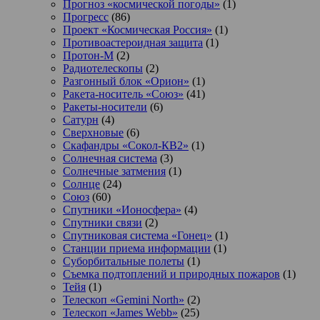
Прогноз «космической погоды»
(1)
Прогресс
(86)
Проект «Космическая Россия»
(1)
Противоастероидная защита
(1)
Протон-М
(2)
Радиотелескопы
(2)
Разгонный блок «Орион»
(1)
Ракета-носитель «Союз»
(41)
Ракеты-носители
(6)
Сатурн
(4)
Сверхновые
(6)
Скафандры «Сокол-КВ2»
(1)
Солнечная система
(3)
Солнечные затмения
(1)
Солнце
(24)
Союз
(60)
Спутники «Ионосфера»
(4)
Спутники связи
(2)
Спутниковая система «Гонец»
(1)
Станции приема информации
(1)
Суборбитальные полеты
(1)
Съемка подтоплений и природных пожаров
(1)
Тейя
(1)
Телескоп «Gemini North»
(2)
Телескоп «James Webb»
(25)