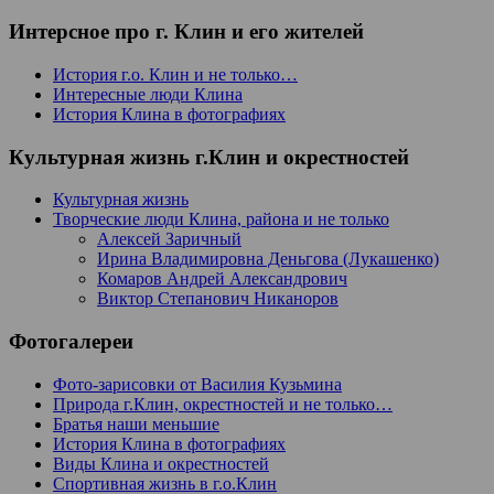
Интерсное про г. Клин и его жителей
История г.о. Клин и не только…
Интересные люди Клина
История Клина в фотографиях
Культурная жизнь г.Клин и окрестностей
Культурная жизнь
Творческие люди Клина, района и не только
Алексей Заричный
Ирина Владимировна Деньгова (Лукашенко)
Комаров Андрей Александрович
Виктор Степанович Никаноров
Фотогалереи
Фото-зарисовки от Василия Кузьмина
Природа г.Клин, окрестностей и не только…
Братья наши меньшие
История Клина в фотографиях
Виды Клина и окрестностей
Спортивная жизнь в г.о.Клин