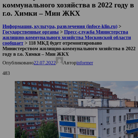
коммунального хозяйства в 2022 году в
г.о. Химки – Мин ЖКХ
Информация, культура, развлечения (infoce-klin.ru)
>
Государственные органы
>
Пресс-служба Министерства
жилищно-коммунального хозяйства Московской области
сообщает
>
118 МКД будет отремонтировано
Министерством жилищно-коммунального хозяйства в 2022
году в г.о. Химки – Мин ЖКХ
Опубликовано
22.07.2022
Автор
informer
483