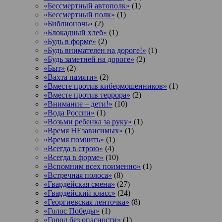
«Бессмертный автополк»
(1)
«Бессмертный полк»
(1)
«Библионочь»
(2)
«Блокадный хлеб»
(1)
«Будь в форме»
(2)
«Будь внимателен на дороге!»
(1)
«Будь заметней на дороге»
(2)
«Быт»
(2)
«Вахта памяти»
(2)
«Вместе против кибермошенников»
(1)
«Вместе против террора»
(2)
«Внимание – дети!»
(10)
«Вода России»
(1)
«Возьми ребенка за руку»
(1)
«Время НЕзависимых»
(1)
«Время помнить»
(1)
«Всегда в строю»
(4)
«Всегда в форме»
(10)
«Вспомним всех поименно»
(1)
«Встречная полоса»
(8)
«Гвардейская смена»
(27)
«Гвардейский класс»
(24)
«Георгиевская ленточка»
(8)
«Голос Победы»
(1)
«Город без опасности»
(1)