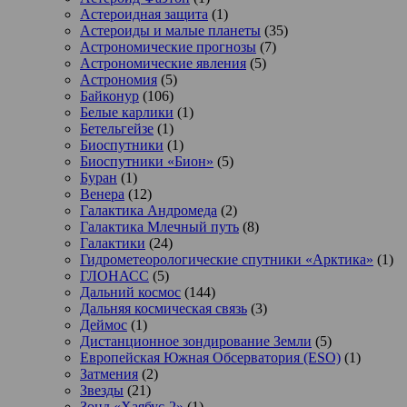
Астероидная защита
(1)
Астероиды и малые планеты
(35)
Астрономические прогнозы
(7)
Астрономические явления
(5)
Астрономия
(5)
Байконур
(106)
Белые карлики
(1)
Бетельгейзе
(1)
Биоспутники
(1)
Биоспутники «Бион»
(5)
Буран
(1)
Венера
(12)
Галактика Андромеда
(2)
Галактика Млечный путь
(8)
Галактики
(24)
Гидрометеорологические спутники «Арктика»
(1)
ГЛОНАСС
(5)
Дальний космос
(144)
Дальняя космическая связь
(3)
Деймос
(1)
Дистанционное зондирование Земли
(5)
Европейская Южная Обсерватория (ESO)
(1)
Затмения
(2)
Звезды
(21)
Зонд «Хаябус-2»
(1)