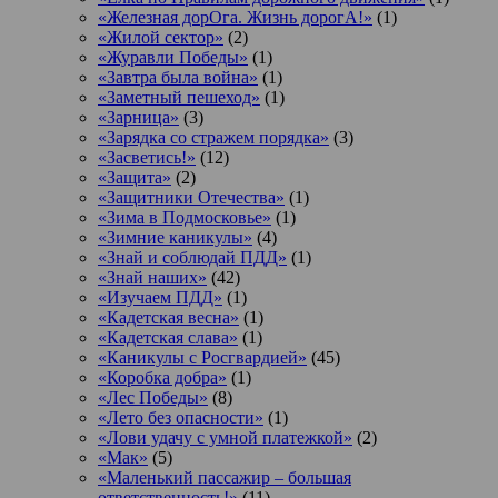
«Железная дорОга. Жизнь дорогА!»
(1)
«Жилой сектор»
(2)
«Журавли Победы»
(1)
«Завтра была война»
(1)
«Заметный пешеход»
(1)
«Зарница»
(3)
«Зарядка со стражем порядка»
(3)
«Засветись!»
(12)
«Защита»
(2)
«Защитники Отечества»
(1)
«Зима в Подмосковье»
(1)
«Зимние каникулы»
(4)
«Знай и соблюдай ПДД»
(1)
«Знай наших»
(42)
«Изучаем ПДД»
(1)
«Кадетская весна»
(1)
«Кадетская слава»
(1)
«Каникулы с Росгвардией»
(45)
«Коробка добра»
(1)
«Лес Победы»
(8)
«Лето без опасности»
(1)
«Лови удачу с умной платежкой»
(2)
«Мак»
(5)
«Маленький пассажир – большая
ответственность!»
(11)