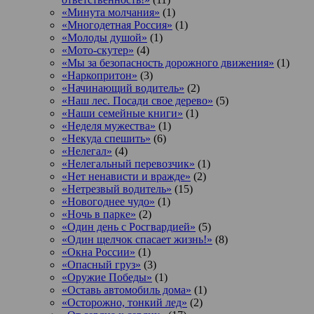
«Минута молчания»
(1)
«Многодетная Россия»
(1)
«Молоды душой»
(1)
«Мото-скутер»
(4)
«Мы за безопасность дорожного движения»
(1)
«Наркопритон»
(3)
«Начинающий водитель»
(2)
«Наш лес. Посади свое дерево»
(5)
«Наши семейные книги»
(1)
«Неделя мужества»
(1)
«Некуда спешить»
(6)
«Нелегал»
(4)
«Нелегальный перевозчик»
(1)
«Нет ненависти и вражде»
(2)
«Нетрезвый водитель»
(15)
«Новогоднее чудо»
(1)
«Ночь в парке»
(2)
«Один день с Росгвардией»
(5)
«Один щелчок спасает жизнь!»
(8)
«Окна России»
(1)
«Опасный груз»
(3)
«Оружие Победы»
(1)
«Оставь автомобиль дома»
(1)
«Осторожно, тонкий лед»
(2)