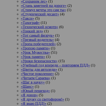
«Сохраним лес»
(1)
«Стань заметней на дороге»
(2)
«Стимул мечты это сам ты»
(1)
«Студенческий десант»
(4)
«Такси»
(5)
«Тахограф»
(11)
«Технический осмотр»
(6)
«Тонкий лед»
(1)
«Тот самый физрук»
(1)
«Трезвый водитель»
(4)
«Тропа победителей»
(2)
«Тропою памяти»
(1)
«Урок Мужества»
(51)
«Урок памяти»
(1)
«Уроки безопасности»
(15)
«Учебный год впереди – повторяем ПДД»
(1)
«Цветы для автоледи»
(1)
«Чистое поколение»
(2)
«Читаем Сараева»
(1)
«Шаг в науку»
(1)
«Шанс»
(1)
«Юный пешеход»
(1)
«Я донор»
(5)
«Я дружу со светофором!»
(1)
«Я знаю ПДД!»
(2)