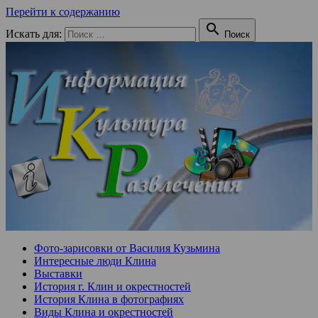
Перейти к содержанию

Искать для:
Поиск
Фото-зарисовки от Василия Кузьмина
Интересные люди Клина
Выставки
История г. Клин и окрестностей
История Клина в фотографиях
Виды Клина и окрестностей