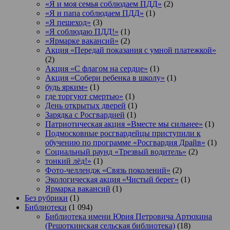
«Я и моя семья соблюдаем ПДД»
(2)
«Я и папа соблюдаем ПДД»
(1)
«Я пешеход»
(3)
«Я соблюдаю ПДД!»
(1)
«Ярмарке вакансий»
(2)
Акция «Передай показания с умной платежкой»
(2)
Акция «С флагом на сердце»
(1)
Акция «Собери ребенка в школу»
(1)
будь ярким»
(1)
где торгуют смертью»
(1)
День открытых дверей
(1)
Зарядка с Росгвардией
(1)
Патриотическая акция «Вместе мы сильнее»
(1)
Подмосковные росгвардейцы приступили к
обучению по программе «Росгвардия Драйв»
(1)
Социальный раунд «Трезвый водитель»
(2)
тонкий лёд!»
(1)
Фото-челлендж «Связь поколений»
(2)
Экологическая акция «Чистый берег»
(1)
Ярмарка вакансий
(1)
Без рубрики
(1)
Библиотеки
(1 094)
Библиотека имени Юрия Петровича Артюхина
(Решоткинская сельская библиотека)
(18)