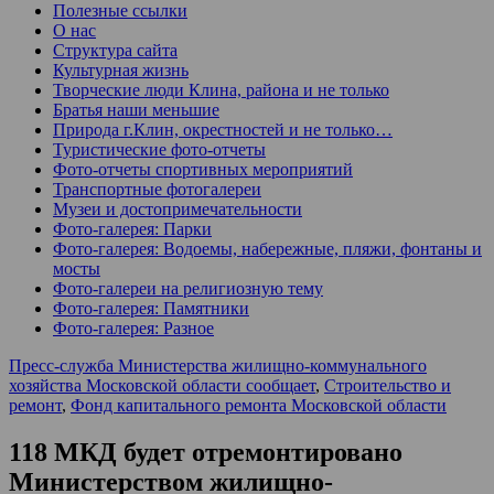
Полезные ссылки
О нас
Структура сайта
Культурная жизнь
Творческие люди Клина, района и не только
Братья наши меньшие
Природа г.Клин, окрестностей и не только…
Туристические фото-отчеты
Фото-отчеты спортивных мероприятий
Транспортные фотогалереи
Музеи и достопримечательности
Фото-галерея: Парки
Фото-галерея: Водоемы, набережные, пляжи, фонтаны и
мосты
Фото-галереи на религиозную тему
Фото-галерея: Памятники
Фото-галерея: Разное
Пресс-служба Министерства жилищно-коммунального
хозяйства Московской области сообщает
,
Строительство и
ремонт
,
Фонд капитального ремонта Московской области
118 МКД будет отремонтировано
Министерством жилищно-