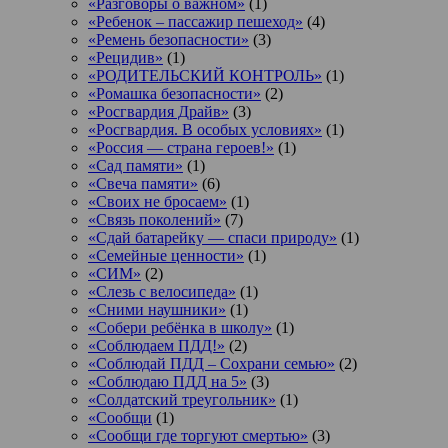
«Разговоры о важном»
(1)
«Ребенок – пассажир пешеход»
(4)
«Ремень безопасности»
(3)
«Рецидив»
(1)
«РОДИТЕЛЬСКИЙ КОНТРОЛЬ»
(1)
«Ромашка безопасности»
(2)
«Росгвардия Драйв»
(3)
«Росгвардия. В особых условиях»
(1)
«Россия — страна героев!»
(1)
«Сад памяти»
(1)
«Свеча памяти»
(6)
«Своих не бросаем»
(1)
«Связь поколений»
(7)
«Сдай батарейку — спаси природу»
(1)
«Семейные ценности»
(1)
«СИМ»
(2)
«Слезь с велосипеда»
(1)
«Сними наушники»
(1)
«Собери ребёнка в школу»
(1)
«Соблюдаем ПДД!»
(2)
«Соблюдай ПДД – Сохрани семью»
(2)
«Соблюдаю ПДД на 5»
(3)
«Солдатский треугольник»
(1)
«Сообщи
(1)
«Сообщи где торгуют смертью»
(3)