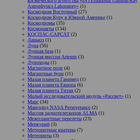
космического агентства «INTErnational Gamma-Ray
Astrophysics Laboratory»
(1)
Космодром Восточный
(27)
Космодром Куру в Южной Америке
(1)
Космодромы
(35)
Космонавты
(134)
КОСПАС-САРСАТ
(2)
Ланьюэ
(1)
Луна
(56)
Лунная база
(1)
Лунная миссия Artemis
(3)
Луноходы
(1)
Магнитное поле
(4)
Магнитные бури
(11)
Малая планета Ганимед
(1)
Малая планета Европа
(6)
Малая планета Титан
(2)
Малый исследовательский модуль «Рассвет»
(1)
Марс
(34)
Марсоход NASA Perseverance
(2)
Массив радиотелескопов ALMA
(1)
Межпланетные перелеты
(23)
Меркурий
(3)
Метеоритные кратеры
(7)
Метеориты
(3)