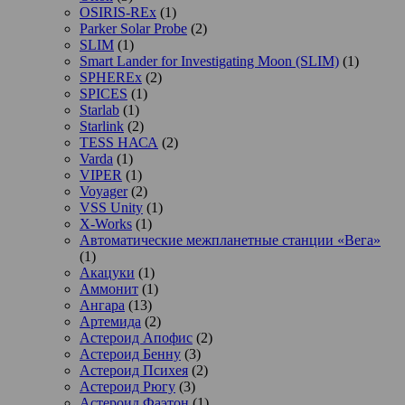
OSIRIS-REx
(1)
Parker Solar Probe
(2)
SLIM
(1)
Smart Lander for Investigating Moon (SLIM)
(1)
SPHEREx
(2)
SPICES
(1)
Starlab
(1)
Starlink
(2)
TESS НАСА
(2)
Varda
(1)
VIPER
(1)
Voyager
(2)
VSS Unity
(1)
X-Works
(1)
Автоматические межпланетные станции «Вега»
(1)
Акацуки
(1)
Аммонит
(1)
Ангара
(13)
Артемида
(2)
Астероид Апофис
(2)
Астероид Бенну
(3)
Астероид Психея
(2)
Астероид Рюгу
(3)
Астероид Фаэтон
(1)