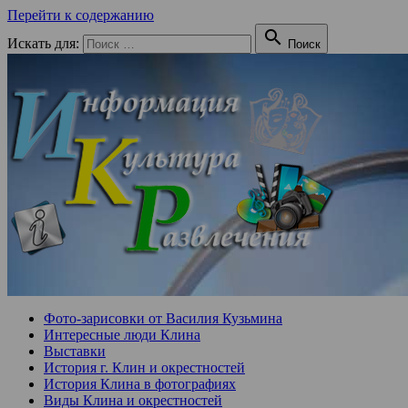
Перейти к содержанию

Искать для:
Поиск
Фото-зарисовки от Василия Кузьмина
Интересные люди Клина
Выставки
История г. Клин и окрестностей
История Клина в фотографиях
Виды Клина и окрестностей