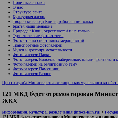
Полезные ссылки
О нас
Структура сайта
Культурная жизнь
Творческие люди Клина, района и не только
Братья наши меньшие
Природа г.Клин, окрестностей и не только…
Туристические фото-отчеты
Фото-отчеты спортивных мероприятий
Транспортные фотогалереи
Музеи и достопримечательности
Фото-галерея: Парки
Фото-галерея: Водоемы, набережные, пляжи, фонтаны и 
Фото-галереи на религиозную тему
Фото-галерея: Памятники
Фото-галерея: Разное
Пресс-служба Министерства жилищно-коммунального хозяйств
121 МКД будет отремонтирован Министе
ЖКХ
Информация, культура, развлечения (infoce-klin.ru)
>
Госуда
121 МКД будет отремонтирован Министерством жилищно-ко