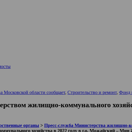
мосты
а Московской области сообщает
,
Строительство и ремонт
,
Фонд 
рством жилищно-коммунального хозяйств
рственные органы
>
Пресс-служба Министерства жилищно-ко
ммунального хозяйства в 2022 году в г.о. Можайский – Ми