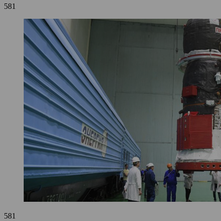
581
581