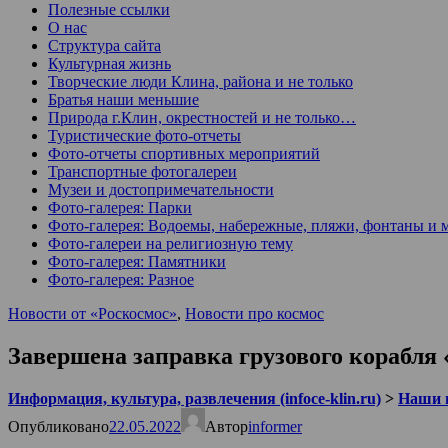
Полезные ссылки
О нас
Структура сайта
Культурная жизнь
Творческие люди Клина, района и не только
Братья наши меньшие
Природа г.Клин, окрестностей и не только…
Туристические фото-отчеты
Фото-отчеты спортивных мероприятий
Транспортные фотогалереи
Музеи и достопримечательности
Фото-галерея: Парки
Фото-галерея: Водоемы, набережные, пляжи, фонтаны и 
Фото-галереи на религиозную тему
Фото-галерея: Памятники
Фото-галерея: Разное
Новости от «Роскосмос»
,
Новости про космос
Завершена заправка грузового корабля
Информация, культура, развлечения (infoce-klin.ru)
>
Наши 
Опубликовано
22.05.2022
Автор
informer