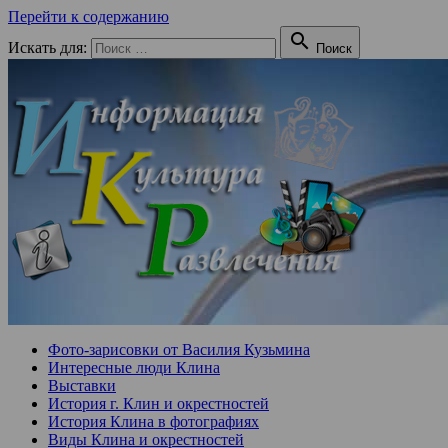
Перейти к содержанию

Искать для:
Поиск
Фото-зарисовки от Василия Кузьмина
Интересные люди Клина
Выставки
История г. Клин и окрестностей
История Клина в фотографиях
Виды Клина и окрестностей