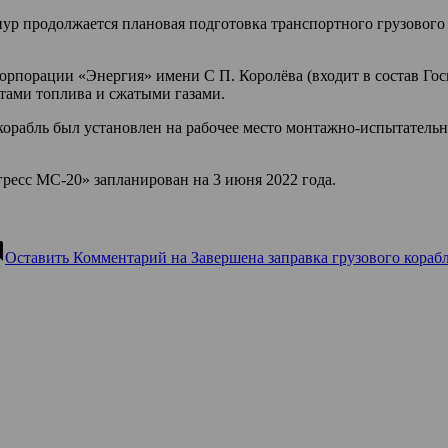
р продолжается плановая подготовка транспортного грузового 
 корпорации «Энергия» имени С П. Королёва (входит в состав Г
тами топлива и сжатыми газами.
орабль был установлен на рабочее место монтажно-испытательн
гресс МС-20» запланирован на 3 июня 2022 года.
nt
Оставить Комментарий
на Завершена заправка грузового кораб