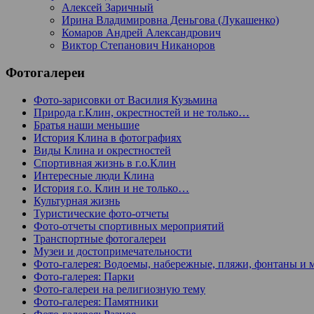
Алексей Заричный
Ирина Владимировна Деньгова (Лукашенко)
Комаров Андрей Александрович
Виктор Степанович Никаноров
Фотогалереи
Фото-зарисовки от Василия Кузьмина
Природа г.Клин, окрестностей и не только…
Братья наши меньшие
История Клина в фотографиях
Виды Клина и окрестностей
Спортивная жизнь в г.о.Клин
Интересные люди Клина
История г.о. Клин и не только…
Культурная жизнь
Туристические фото-отчеты
Фото-отчеты спортивных мероприятий
Транспортные фотогалереи
Музеи и достопримечательности
Фото-галерея: Водоемы, набережные, пляжи, фонтаны и 
Фото-галерея: Парки
Фото-галереи на религиозную тему
Фото-галерея: Памятники