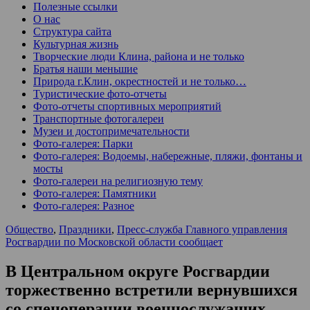
Полезные ссылки
О нас
Структура сайта
Культурная жизнь
Творческие люди Клина, района и не только
Братья наши меньшие
Природа г.Клин, окрестностей и не только…
Туристические фото-отчеты
Фото-отчеты спортивных мероприятий
Транспортные фотогалереи
Музеи и достопримечательности
Фото-галерея: Парки
Фото-галерея: Водоемы, набережные, пляжи, фонтаны и
мосты
Фото-галереи на религиозную тему
Фото-галерея: Памятники
Фото-галерея: Разное
Общество
,
Праздники
,
Пресс-служба Главного управления
Росгвардии по Московской области сообщает
В Центральном округе Росгвардии
торжественно встретили вернувшихся
со спецоперации военнослужащих