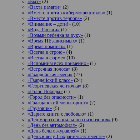
«Быт»
(2)
«Вахта памяти»
(2)
«Вместе против кибермошенников»
(1)
«Вместе против террора»
(2)
«Внимание – дети!»
(10)
«Вода России»
(1)
«Возьми ребенка за руку»
(1)
«Время НЕзависимых»
(1)
«Время помнить»
(1)
«Всегда в строю»
(4)
«Всегда в форме»
(10)
«Вспомним всех поименно»
(1)
«Встречная полоса»
(8)
«Гвардейская смена»
(27)
«Гвардейский класс»
(24)
«Георгиевская ленточка»
(8)
«Голос Победы»
(1)
«Город без опасности»
(1)
«Гражданский мониторинг»
(2)
«Грузовик»
(5)
«Дарите книги с любовью»
(1)
«Дед мороз специального назначения»
(9)
«День без автомобиля»
(2)
«День белых журавлей»
(1)
«День в лесу. Сохраним лес вместе»
(2)