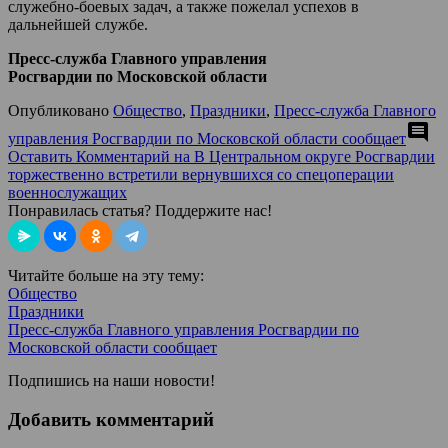
служебно-боевых задач, а также пожелал успехов в
дальнейшей службе.
Пресс-служба Главного управления
Росгвардии по Московской области
Опубликовано
Общество
,
Праздники
,
Пресс-служба Главного
comment
управления Росгвардии по Московской области сообщает
Оставить Комментарий
на В Центральном округе Росгвардии
торжественно встретили вернувшихся со спецоперации
военнослужащих
Понравилась статья? Поддержите нас!
Читайте больше на эту тему:
Общество
Праздники
Пресс-служба Главного управления Росгвардии по
Московской области сообщает
Подпишись на наши новости!
Добавить комментарий