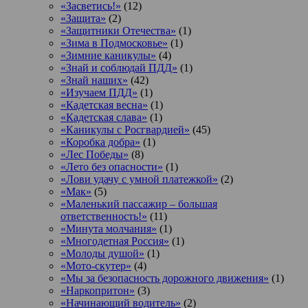
«Засветись!»
(12)
«Защита»
(2)
«Защитники Отечества»
(1)
«Зима в Подмосковье»
(1)
«Зимние каникулы»
(4)
«Знай и соблюдай ПДД»
(1)
«Знай наших»
(42)
«Изучаем ПДД»
(1)
«Кадетская весна»
(1)
«Кадетская слава»
(1)
«Каникулы с Росгвардией»
(45)
«Коробка добра»
(1)
«Лес Победы»
(8)
«Лето без опасности»
(1)
«Лови удачу с умной платежкой»
(2)
«Мак»
(5)
«Маленький пассажир – большая
ответственность!»
(11)
«Минута молчания»
(1)
«Многодетная Россия»
(1)
«Молоды душой»
(1)
«Мото-скутер»
(4)
«Мы за безопасность дорожного движения»
(1)
«Наркопритон»
(3)
«Начинающий водитель»
(2)