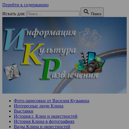
Перейти к содержанию

Искать для:
Поиск
Фото-зарисовки от Василия Кузьмина
Интересные люди Клина
Выставки
История г. Клин и окрестностей
История Клина в фотографиях
Виды Клина и окрестностей