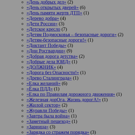
«День добрых дел»
(2)
«День открытых дверей»
(6)
«День памяти жертв ДТП»
(1)
«Дерево добра»
(4)
«Дети России»
(3)
«Детское кресло
(7)
«Детям Подмосковья – безопасные дороги»
(2)
«Детям-безопасные дороги!»
(1)
«Диктант Победы»
(3)
«Дни Росгвардии»
(9)
«Добрая дорога детства»
(2)
«Добрые дела ЮИД»
(1)
«ДОЛЖНИК»
(4)
«Дорога без Опасности!»
(1)
«Древо Сталинграда»
(1)
«Елка желаний»
(6)
«Ёлка ПДД»
(1)
«Елка по Правилам дорожного движения»
(1)
«Железная дорОга. Жизнь дорогА!»
(1)
«Жилой сектор»
(2)
«Журавли Победы»
(1)
«Завтра была война»
(1)
«Заметный пешеход»
(1)
«Зарница»
(3)
«Зарядка со стражем порядка»
(3)