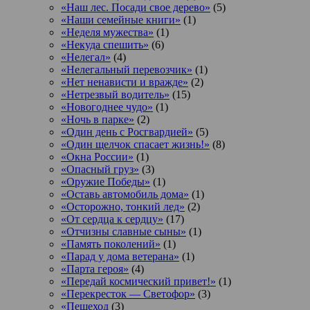
«Наш лес. Посади свое дерево»
(5)
«Наши семейные книги»
(1)
«Неделя мужества»
(1)
«Некуда спешить»
(6)
«Нелегал»
(4)
«Нелегальный перевозчик»
(1)
«Нет ненависти и вражде»
(2)
«Нетрезвый водитель»
(15)
«Новогоднее чудо»
(1)
«Ночь в парке»
(2)
«Один день с Росгвардией»
(5)
«Один щелчок спасает жизнь!»
(8)
«Окна России»
(1)
«Опасный груз»
(3)
«Оружие Победы»
(1)
«Оставь автомобиль дома»
(1)
«Осторожно, тонкий лед»
(2)
«От сердца к сердцу»
(17)
«Отчизны славные сыны»
(1)
«Память поколений»
(1)
«Парад у дома ветерана»
(1)
«Парта героя»
(4)
«Передай космический привет!»
(1)
«Перекресток — Светофор»
(3)
«Пешеход
(3)