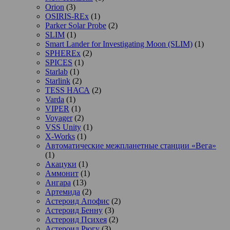
Orion
(3)
OSIRIS-REx
(1)
Parker Solar Probe
(2)
SLIM
(1)
Smart Lander for Investigating Moon (SLIM)
(1)
SPHEREx
(2)
SPICES
(1)
Starlab
(1)
Starlink
(2)
TESS НАСА
(2)
Varda
(1)
VIPER
(1)
Voyager
(2)
VSS Unity
(1)
X-Works
(1)
Автоматические межпланетные станции «Вега»
(1)
Акацуки
(1)
Аммонит
(1)
Ангара
(13)
Артемида
(2)
Астероид Апофис
(2)
Астероид Бенну
(3)
Астероид Психея
(2)
Астероид Рюгу
(3)