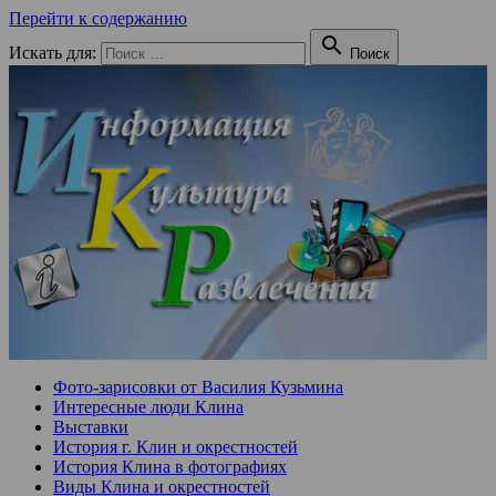
Перейти к содержанию

Искать для:
Поиск
Фото-зарисовки от Василия Кузьмина
Интересные люди Клина
Выставки
История г. Клин и окрестностей
История Клина в фотографиях
Виды Клина и окрестностей