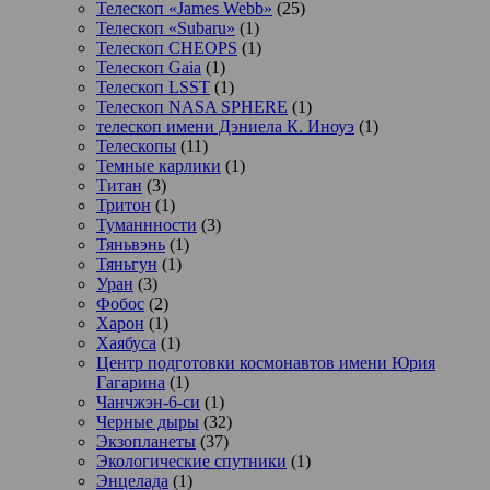
Телескоп «James Webb»
(25)
Телескоп «Subaru»
(1)
Телескоп CHEOPS
(1)
Телескоп Gaia
(1)
Телескоп LSST
(1)
Телескоп NASA SPHERE
(1)
телескоп имени Дэниела К. Иноуэ
(1)
Телескопы
(11)
Темные карлики
(1)
Титан
(3)
Тритон
(1)
Туманнности
(3)
Тяньвэнь
(1)
Тяньгун
(1)
Уран
(3)
Фобос
(2)
Харон
(1)
Хаябуса
(1)
Центр подготовки космонавтов имени Юрия
Гагарина
(1)
Чанчжэн-6-си
(1)
Черные дыры
(32)
Экзопланеты
(37)
Экологические спутники
(1)
Энцелада
(1)