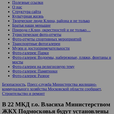
Полезные ссылки
О нас
Структура сайта
Культурная жизнь
Творческие люди Клина, района и не только
Братья наши меньшие
Природа г.Клин, окрестностей и не только…
Туристические фото-отчеты
Фото-отчеты спортивных мероприятий
Транспортные фотогалереи
Музеи и достопримечательности
Фото-галерея: Парки
Фото-галерея: Водоемы, набережные, пляжи, фонтаны и
мосты
Фото-галереи на религиозную тему
Фото-галерея: Памятники
Фото-галерея: Разное
Безопасность
,
Пресс-служба Министерства жилищно-
коммунального хозяйства Московской области сообщает
,
Строительство и ремонт
В 22 МКД г.о. Власиха Министерством
ЖКХ Подмосковья будут установлены