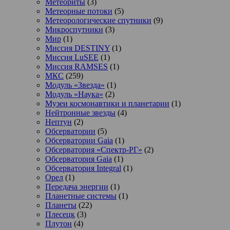
Метеориты
(3)
Метеорные потоки
(5)
Метеорологические спутники
(9)
Микроспутники
(3)
Мир
(1)
Миссия DESTINY
(1)
Миссия LuSEE
(1)
Миссия RAMSES
(1)
МКС
(259)
Модуль «Звезда»
(1)
Модуль «Наука»
(2)
Музеи космонавтики и планетарии
(1)
Нейтронные звезды
(4)
Нептун
(2)
Обсерватории
(5)
Обсерватории Gaia
(1)
Обсерватория «Спектр-РГ»
(2)
Обсерватория Gaia
(1)
Обсерватория Integral
(1)
Орел
(1)
Передача энергии
(1)
Планетные системы
(1)
Планеты
(22)
Плесецк
(3)
Плутон
(4)