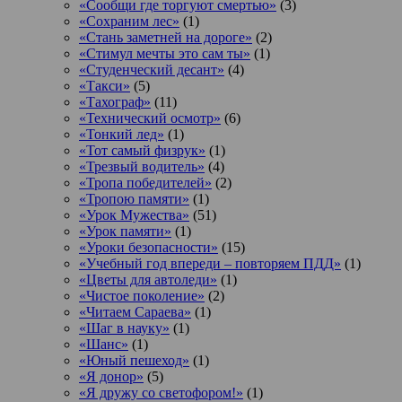
«Сообщи где торгуют смертью»
(3)
«Сохраним лес»
(1)
«Стань заметней на дороге»
(2)
«Стимул мечты это сам ты»
(1)
«Студенческий десант»
(4)
«Такси»
(5)
«Тахограф»
(11)
«Технический осмотр»
(6)
«Тонкий лед»
(1)
«Тот самый физрук»
(1)
«Трезвый водитель»
(4)
«Тропа победителей»
(2)
«Тропою памяти»
(1)
«Урок Мужества»
(51)
«Урок памяти»
(1)
«Уроки безопасности»
(15)
«Учебный год впереди – повторяем ПДД»
(1)
«Цветы для автоледи»
(1)
«Чистое поколение»
(2)
«Читаем Сараева»
(1)
«Шаг в науку»
(1)
«Шанс»
(1)
«Юный пешеход»
(1)
«Я донор»
(5)
«Я дружу со светофором!»
(1)