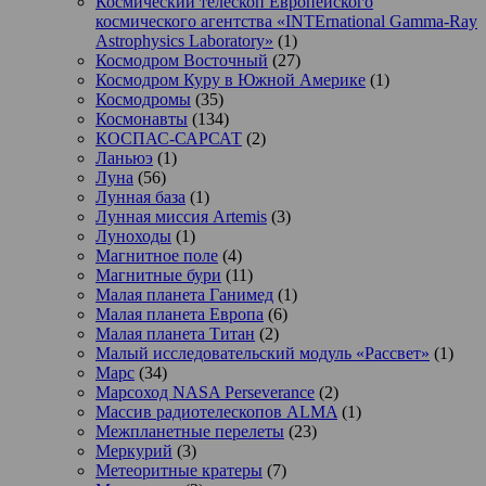
Космический телескоп Европейского
космического агентства «INTErnational Gamma-Ray
Astrophysics Laboratory»
(1)
Космодром Восточный
(27)
Космодром Куру в Южной Америке
(1)
Космодромы
(35)
Космонавты
(134)
КОСПАС-САРСАТ
(2)
Ланьюэ
(1)
Луна
(56)
Лунная база
(1)
Лунная миссия Artemis
(3)
Луноходы
(1)
Магнитное поле
(4)
Магнитные бури
(11)
Малая планета Ганимед
(1)
Малая планета Европа
(6)
Малая планета Титан
(2)
Малый исследовательский модуль «Рассвет»
(1)
Марс
(34)
Марсоход NASA Perseverance
(2)
Массив радиотелескопов ALMA
(1)
Межпланетные перелеты
(23)
Меркурий
(3)
Метеоритные кратеры
(7)