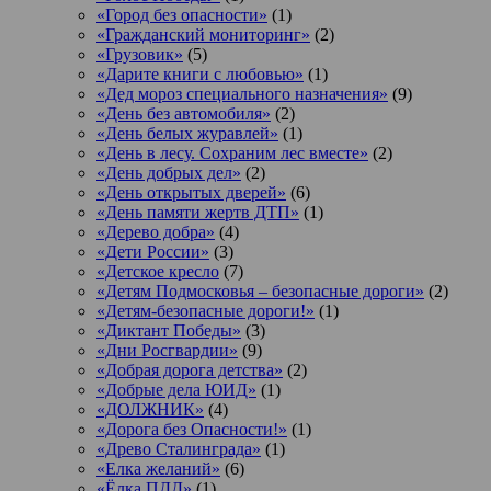
«Город без опасности»
(1)
«Гражданский мониторинг»
(2)
«Грузовик»
(5)
«Дарите книги с любовью»
(1)
«Дед мороз специального назначения»
(9)
«День без автомобиля»
(2)
«День белых журавлей»
(1)
«День в лесу. Сохраним лес вместе»
(2)
«День добрых дел»
(2)
«День открытых дверей»
(6)
«День памяти жертв ДТП»
(1)
«Дерево добра»
(4)
«Дети России»
(3)
«Детское кресло
(7)
«Детям Подмосковья – безопасные дороги»
(2)
«Детям-безопасные дороги!»
(1)
«Диктант Победы»
(3)
«Дни Росгвардии»
(9)
«Добрая дорога детства»
(2)
«Добрые дела ЮИД»
(1)
«ДОЛЖНИК»
(4)
«Дорога без Опасности!»
(1)
«Древо Сталинграда»
(1)
«Елка желаний»
(6)
«Ёлка ПДД»
(1)