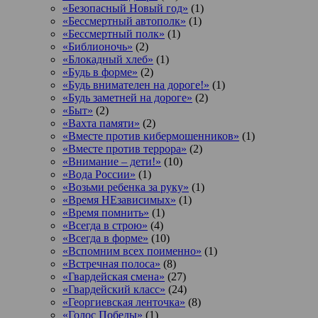
«Безопасный Новый год»
(1)
«Бессмертный автополк»
(1)
«Бессмертный полк»
(1)
«Библионочь»
(2)
«Блокадный хлеб»
(1)
«Будь в форме»
(2)
«Будь внимателен на дороге!»
(1)
«Будь заметней на дороге»
(2)
«Быт»
(2)
«Вахта памяти»
(2)
«Вместе против кибермошенников»
(1)
«Вместе против террора»
(2)
«Внимание – дети!»
(10)
«Вода России»
(1)
«Возьми ребенка за руку»
(1)
«Время НЕзависимых»
(1)
«Время помнить»
(1)
«Всегда в строю»
(4)
«Всегда в форме»
(10)
«Вспомним всех поименно»
(1)
«Встречная полоса»
(8)
«Гвардейская смена»
(27)
«Гвардейский класс»
(24)
«Георгиевская ленточка»
(8)
«Голос Победы»
(1)