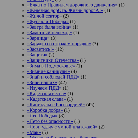
«Елка по Правилам дорожного движения»
(1)
«Железная дорОга. Жизнь дорогА!»
(1)
«Жилой сектор»
(2)
«Журавли Победы»
(1)
«Завтра была война»
(1)
«Заметный пешеход»
(1)
«Зарница»
(3)
«Зарядка со стражем порядка»
(3)
«Засветись!»
(12)
«Защита»
(2)
«Защитники Отечества»
(1)
«Зима в Подмосковье»
(1)
«Зимние каникулы»
(4)
«Знай и соблюдай ПДД»
(1)
«Знай наших»
(42)
«Изучаем ПДД»
(1)
«Кадетская весна»
(1)
«Кадетская слава»
(1)
«Каникулы с Росгвардией»
(45)
«Коробка добра»
(1)
«Лес Победы»
(8)
«Лето без опасности»
(1)
«Лови удачу с умной платежкой»
(2)
«Мак»
(5)
«Маленький пассажир – большая