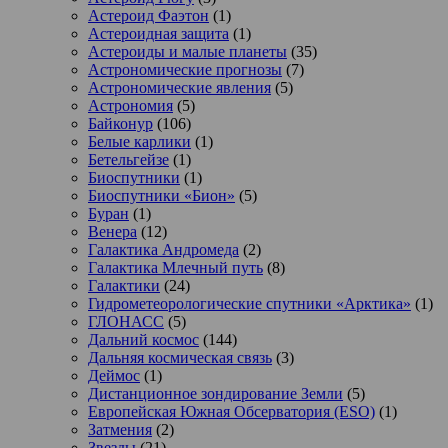
Астероид Фаэтон
(1)
Астероидная защита
(1)
Астероиды и малые планеты
(35)
Астрономические прогнозы
(7)
Астрономические явления
(5)
Астрономия
(5)
Байконур
(106)
Белые карлики
(1)
Бетельгейзе
(1)
Биоспутники
(1)
Биоспутники «Бион»
(5)
Буран
(1)
Венера
(12)
Галактика Андромеда
(2)
Галактика Млечный путь
(8)
Галактики
(24)
Гидрометеорологические спутники «Арктика»
(1)
ГЛОНАСС
(5)
Дальний космос
(144)
Дальняя космическая связь
(3)
Деймос
(1)
Дистанционное зондирование Земли
(5)
Европейская Южная Обсерватория (ESO)
(1)
Затмения
(2)
Звезды
(21)