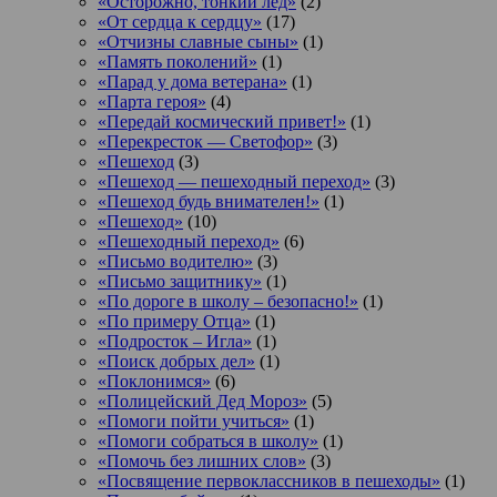
«Осторожно, тонкий лед»
(2)
«От сердца к сердцу»
(17)
«Отчизны славные сыны»
(1)
«Память поколений»
(1)
«Парад у дома ветерана»
(1)
«Парта героя»
(4)
«Передай космический привет!»
(1)
«Перекресток — Светофор»
(3)
«Пешеход
(3)
«Пешеход — пешеходный переход»
(3)
«Пешеход будь внимателен!»
(1)
«Пешеход»
(10)
«Пешеходный переход»
(6)
«Письмо водителю»
(3)
«Письмо защитнику»
(1)
«По дороге в школу – безопасно!»
(1)
«По примеру Отца»
(1)
«Подросток ‒ Игла»
(1)
«Поиск добрых дел»
(1)
«Поклонимся»
(6)
«Полицейский Дед Мороз»
(5)
«Помоги пойти учиться»
(1)
«Помоги собраться в школу»
(1)
«Помочь без лишних слов»
(3)
«Посвящение первоклассников в пешеходы»
(1)