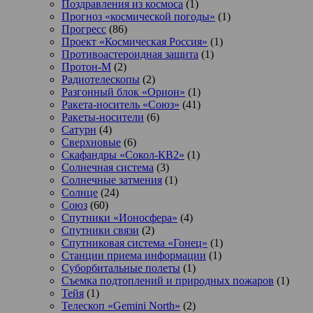
Поздравления из космоса
(1)
Прогноз «космической погоды»
(1)
Прогресс
(86)
Проект «Космическая Россия»
(1)
Противоастероидная защита
(1)
Протон-М
(2)
Радиотелескопы
(2)
Разгонный блок «Орион»
(1)
Ракета-носитель «Союз»
(41)
Ракеты-носители
(6)
Сатурн
(4)
Сверхновые
(6)
Скафандры «Сокол-КВ2»
(1)
Солнечная система
(3)
Солнечные затмения
(1)
Солнце
(24)
Союз
(60)
Спутники «Ионосфера»
(4)
Спутники связи
(2)
Спутниковая система «Гонец»
(1)
Станции приема информации
(1)
Суборбитальные полеты
(1)
Съемка подтоплений и природных пожаров
(1)
Тейя
(1)
Телескоп «Gemini North»
(2)