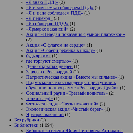
«Я знаю ПДД!»
(2)
«Я и моя семья соблюдаем ПДД»
(2)
«Я и папа соблюдаем ПДД»
(1)
«Я пешеход»
(3)
«Я соблюдаю ПДД!»
(1)
«Ярмарке вакансий»
(2)
Акция «Передай показания с умной платежкой»
(2)
Акция «С флагом на сердце»
(1)
Акция «Собери ребенка в школу»
(1)
будь ярким»
(1)
где торгуют смертью»
(1)
День открытых дверей
(1)
Зарядка с Росгвардией
(1)
Патриотическая акция «Вместе мы сильнее»
(1)
Подмосковные росгвардейцы приступили к
обучению по программе «Росгвардия Драйв»
(1)
Социальный раунд «Трезвый водитель»
(2)
тонкий лёд!»
(1)
Фото-челлендж «Связь поколений»
(2)
Экологическая акция «Чистый берег»
(1)
Ярмарка вакансий
(1)
Без рубрики
(1)
Библиотеки
(1 094)
Библиотека имени Юрия Петровича Артюхина