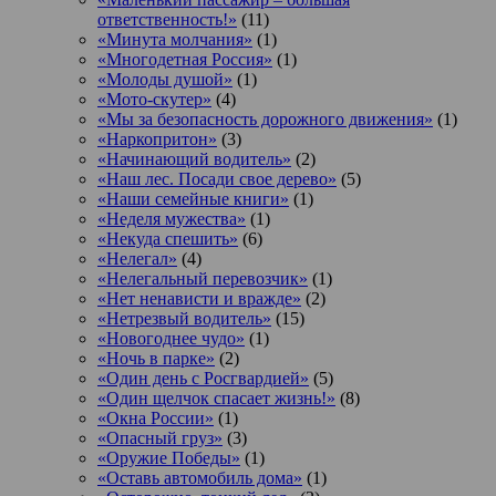
ответственность!»
(11)
«Минута молчания»
(1)
«Многодетная Россия»
(1)
«Молоды душой»
(1)
«Мото-скутер»
(4)
«Мы за безопасность дорожного движения»
(1)
«Наркопритон»
(3)
«Начинающий водитель»
(2)
«Наш лес. Посади свое дерево»
(5)
«Наши семейные книги»
(1)
«Неделя мужества»
(1)
«Некуда спешить»
(6)
«Нелегал»
(4)
«Нелегальный перевозчик»
(1)
«Нет ненависти и вражде»
(2)
«Нетрезвый водитель»
(15)
«Новогоднее чудо»
(1)
«Ночь в парке»
(2)
«Один день с Росгвардией»
(5)
«Один щелчок спасает жизнь!»
(8)
«Окна России»
(1)
«Опасный груз»
(3)
«Оружие Победы»
(1)
«Оставь автомобиль дома»
(1)