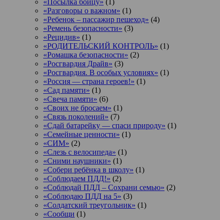
«Посылка бойцу»
(1)
«Разговоры о важном»
(1)
«Ребенок – пассажир пешеход»
(4)
«Ремень безопасности»
(3)
«Рецидив»
(1)
«РОДИТЕЛЬСКИЙ КОНТРОЛЬ»
(1)
«Ромашка безопасности»
(2)
«Росгвардия Драйв»
(3)
«Росгвардия. В особых условиях»
(1)
«Россия — страна героев!»
(1)
«Сад памяти»
(1)
«Свеча памяти»
(6)
«Своих не бросаем»
(1)
«Связь поколений»
(7)
«Сдай батарейку — спаси природу»
(1)
«Семейные ценности»
(1)
«СИМ»
(2)
«Слезь с велосипеда»
(1)
«Сними наушники»
(1)
«Собери ребёнка в школу»
(1)
«Соблюдаем ПДД!»
(2)
«Соблюдай ПДД – Сохрани семью»
(2)
«Соблюдаю ПДД на 5»
(3)
«Солдатский треугольник»
(1)
«Сообщи
(1)