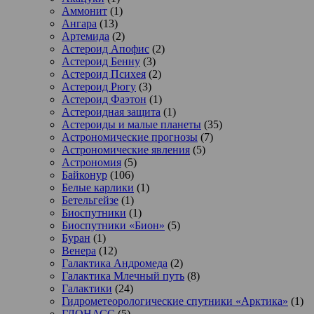
Аммонит
(1)
Ангара
(13)
Артемида
(2)
Астероид Апофис
(2)
Астероид Бенну
(3)
Астероид Психея
(2)
Астероид Рюгу
(3)
Астероид Фаэтон
(1)
Астероидная защита
(1)
Астероиды и малые планеты
(35)
Астрономические прогнозы
(7)
Астрономические явления
(5)
Астрономия
(5)
Байконур
(106)
Белые карлики
(1)
Бетельгейзе
(1)
Биоспутники
(1)
Биоспутники «Бион»
(5)
Буран
(1)
Венера
(12)
Галактика Андромеда
(2)
Галактика Млечный путь
(8)
Галактики
(24)
Гидрометеорологические спутники «Арктика»
(1)
ГЛОНАСС
(5)