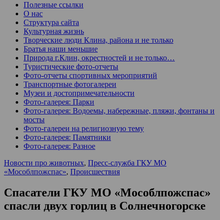
Полезные ссылки
О нас
Структура сайта
Культурная жизнь
Творческие люди Клина, района и не только
Братья наши меньшие
Природа г.Клин, окрестностей и не только…
Туристические фото-отчеты
Фото-отчеты спортивных мероприятий
Транспортные фотогалереи
Музеи и достопримечательности
Фото-галерея: Парки
Фото-галерея: Водоемы, набережные, пляжи, фонтаны и
мосты
Фото-галереи на религиозную тему
Фото-галерея: Памятники
Фото-галерея: Разное
Новости про животных
,
Пресс-служба ГКУ МО
«Мособлпожспас»
,
Происшествия
Спасатели ГКУ МО «Мособлпожспас»
спасли двух горлиц в Солнечногорске