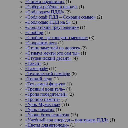
«Сними наушники»
(1)
«Собери ребёнка в школу»
(1)
«Соблюдаем ПДД!»
(2)
«Соблюдай ПДД – Сохрани семью»
(2)
«Соблюдаю ПДД на 5»
(3)
«Солдатский треугольник»
(1)
«Сообщи
(1)
«Сообщи где торгуют смертью»
(3)
«Сохраним лес»
(1)
«Стань заметней на дороге»
(2)
«Стимул мечты это сам ты»
(1)
«Студенческий десант»
(4)
«Такси»
(5)
«Тахограф»
(11)
«Технический осмотр»
(6)
«Тонкий лед»
(1)
«Тот самый физрук»
(1)
«Трезвый водитель»
(4)
«Тропа победителей»
(2)
«Тропою памяти»
(1)
«Урок Мужества»
(51)
«Урок памяти»
(1)
«Уроки безопасности»
(15)
«Учебный год впереди – повторяем ПДД»
(1)
«Цветы для автоледи»
(1)