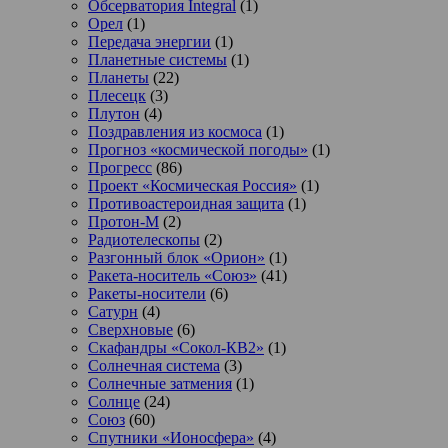
Обсерватория Integral
(1)
Орел
(1)
Передача энергии
(1)
Планетные системы
(1)
Планеты
(22)
Плесецк
(3)
Плутон
(4)
Поздравления из космоса
(1)
Прогноз «космической погоды»
(1)
Прогресс
(86)
Проект «Космическая Россия»
(1)
Противоастероидная защита
(1)
Протон-М
(2)
Радиотелескопы
(2)
Разгонный блок «Орион»
(1)
Ракета-носитель «Союз»
(41)
Ракеты-носители
(6)
Сатурн
(4)
Сверхновые
(6)
Скафандры «Сокол-КВ2»
(1)
Солнечная система
(3)
Солнечные затмения
(1)
Солнце
(24)
Союз
(60)
Спутники «Ионосфера»
(4)