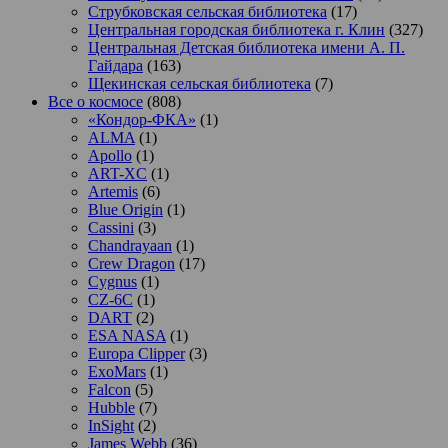
Струбковская сельская библиотека
(17)
Центральная городская библиотека г. Клин
(327)
Центральная Детская библиотека имени А. П.
Гайдара
(163)
Щекинская сельская библиотека
(7)
Все о космосе
(808)
«Кондор-ФКА»
(1)
ALMA
(1)
Apollo
(1)
ART-XC
(1)
Artemis
(6)
Blue Origin
(1)
Cassini
(3)
Chandrayaan
(1)
Crew Dragon
(17)
Cygnus
(1)
CZ-6C
(1)
DART
(2)
ESA NASA
(1)
Europa Clipper
(3)
ExoMars
(1)
Falcon
(5)
Hubble
(7)
InSight
(2)
James Webb
(36)