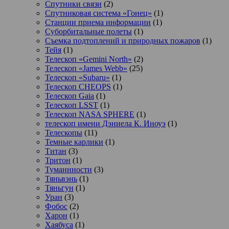
Спутники связи
(2)
Спутниковая система «Гонец»
(1)
Станции приема информации
(1)
Суборбитальные полеты
(1)
Съемка подтоплений и природных пожаров
(1)
Тейя
(1)
Телескоп «Gemini North»
(2)
Телескоп «James Webb»
(25)
Телескоп «Subaru»
(1)
Телескоп CHEOPS
(1)
Телескоп Gaia
(1)
Телескоп LSST
(1)
Телескоп NASA SPHERE
(1)
телескоп имени Дэниела К. Иноуэ
(1)
Телескопы
(11)
Темные карлики
(1)
Титан
(3)
Тритон
(1)
Туманнности
(3)
Тяньвэнь
(1)
Тяньгун
(1)
Уран
(3)
Фобос
(2)
Харон
(1)
Хаябуса
(1)