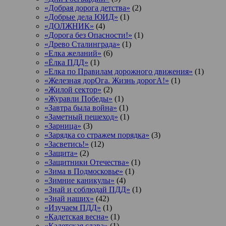
«Добрая дорога детства»
(2)
«Добрые дела ЮИД»
(1)
«ДОЛЖНИК»
(4)
«Дорога без Опасности!»
(1)
«Древо Сталинграда»
(1)
«Елка желаний»
(6)
«Ёлка ПДД»
(1)
«Елка по Правилам дорожного движения»
(1)
«Железная дорОга. Жизнь дорогА!»
(1)
«Жилой сектор»
(2)
«Журавли Победы»
(1)
«Завтра была война»
(1)
«Заметный пешеход»
(1)
«Зарница»
(3)
«Зарядка со стражем порядка»
(3)
«Засветись!»
(12)
«Защита»
(2)
«Защитники Отечества»
(1)
«Зима в Подмосковье»
(1)
«Зимние каникулы»
(4)
«Знай и соблюдай ПДД»
(1)
«Знай наших»
(42)
«Изучаем ПДД»
(1)
«Кадетская весна»
(1)
«Кадетская слава»
(1)