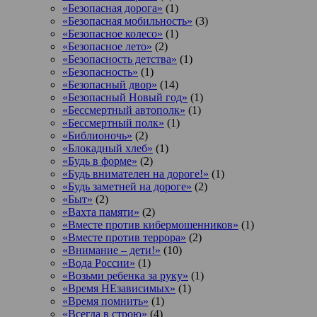
«Безопасная дорога»
(1)
«Безопасная мобильность»
(3)
«Безопасное колесо»
(1)
«Безопасное лето»
(2)
«Безопасность детства»
(1)
«Безопасность»
(1)
«Безопасный двор»
(14)
«Безопасный Новый год»
(1)
«Бессмертный автополк»
(1)
«Бессмертный полк»
(1)
«Библионочь»
(2)
«Блокадный хлеб»
(1)
«Будь в форме»
(2)
«Будь внимателен на дороге!»
(1)
«Будь заметней на дороге»
(2)
«Быт»
(2)
«Вахта памяти»
(2)
«Вместе против кибермошенников»
(1)
«Вместе против террора»
(2)
«Внимание – дети!»
(10)
«Вода России»
(1)
«Возьми ребенка за руку»
(1)
«Время НЕзависимых»
(1)
«Время помнить»
(1)
«Всегда в строю»
(4)