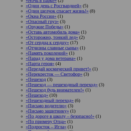
«Ночь в парке»
(2)
«Один день с Росгвардией»
(5)
«Один щелчок спасает жизнь!»
(8)
«Окна России»
(1)
«Опасный груз»
(3)
«Оружие Победы»
(1)
«Оставь автомобиль дома»
(1)
«Осторожно, тонкий лед»
(2)
«От сердца к сердцу»
(17)
«Отчизны славные сыны»
(1)
«Память поколений»
(1)
«Парад у дома ветерана»
(1)
«Парта героя»
(4)
«Передай космический привет!»
(1)
«Перекресток — Светофор»
(3)
«Пешеход
(3)
«Пешеход — пешеходный переход»
(3)
«Пешеход будь внимателен!»
(1)
«Пешеход»
(10)
«Пешеходный переход»
(6)
«Письмо водителю»
(3)
«Письмо защитнику»
(1)
«По дороге в школу – безопасно!»
(1)
«По примеру Отца»
(1)
«Подросток ‒ Игла»
(1)