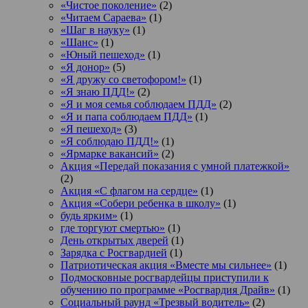
«Чистое поколение»
(2)
«Читаем Сараева»
(1)
«Шаг в науку»
(1)
«Шанс»
(1)
«Юный пешеход»
(1)
«Я донор»
(5)
«Я дружу со светофором!»
(1)
«Я знаю ПДД!»
(2)
«Я и моя семья соблюдаем ПДД»
(2)
«Я и папа соблюдаем ПДД»
(1)
«Я пешеход»
(3)
«Я соблюдаю ПДД!»
(1)
«Ярмарке вакансий»
(2)
Акция «Передай показания с умной платежкой»
(2)
Акция «С флагом на сердце»
(1)
Акция «Собери ребенка в школу»
(1)
будь ярким»
(1)
где торгуют смертью»
(1)
День открытых дверей
(1)
Зарядка с Росгвардией
(1)
Патриотическая акция «Вместе мы сильнее»
(1)
Подмосковные росгвардейцы приступили к
обучению по программе «Росгвардия Драйв»
(1)
Социальный раунд «Трезвый водитель»
(2)