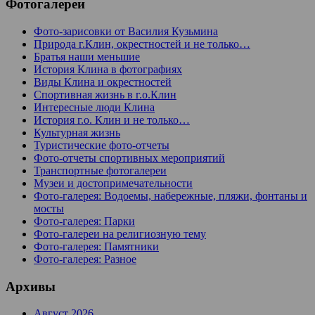
Фотогалереи
Фото-зарисовки от Василия Кузьмина
Природа г.Клин, окрестностей и не только…
Братья наши меньшие
История Клина в фотографиях
Виды Клина и окрестностей
Спортивная жизнь в г.о.Клин
Интересные люди Клина
История г.о. Клин и не только…
Культурная жизнь
Туристические фото-отчеты
Фото-отчеты спортивных мероприятий
Транспортные фотогалереи
Музеи и достопримечательности
Фото-галерея: Водоемы, набережные, пляжи, фонтаны и
мосты
Фото-галерея: Парки
Фото-галереи на религиозную тему
Фото-галерея: Памятники
Фото-галерея: Разное
Архивы
Август 2026