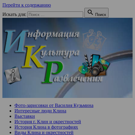
Перейти к содержанию

Искать для:
Поиск
Фото-зарисовки от Василия Кузьмина
Интересные люди Клина
Выставки
История г. Клин и окрестностей
История Клина в фотографиях
Виды Клина и окрестностей