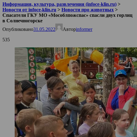
Информация, культура, развлечения (infoce-klin.ru)
>
Новости от infoce-klin.ru
>
Новости про животных
>
Спасатели ГКУ МО «Мособлпожспас» спасли двух горлиц
в Солнечногорске
Опубликовано
31.05.2022
Автор
informer
535