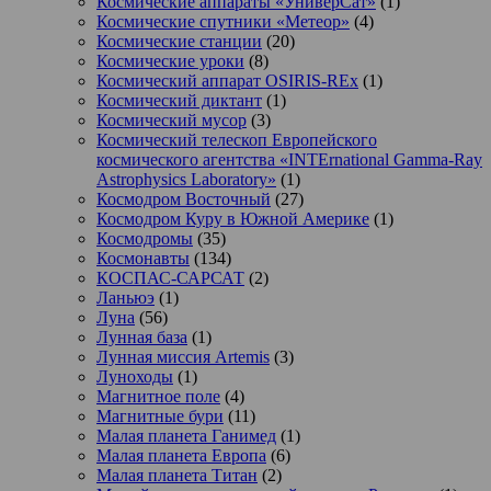
Космические аппараты «УниверСат»
(1)
Космические спутники «Метеор»
(4)
Космические станции
(20)
Космические уроки
(8)
Космический аппарат OSIRIS-REx
(1)
Космический диктант
(1)
Космический мусор
(3)
Космический телескоп Европейского
космического агентства «INTErnational Gamma-Ray
Astrophysics Laboratory»
(1)
Космодром Восточный
(27)
Космодром Куру в Южной Америке
(1)
Космодромы
(35)
Космонавты
(134)
КОСПАС-САРСАТ
(2)
Ланьюэ
(1)
Луна
(56)
Лунная база
(1)
Лунная миссия Artemis
(3)
Луноходы
(1)
Магнитное поле
(4)
Магнитные бури
(11)
Малая планета Ганимед
(1)
Малая планета Европа
(6)
Малая планета Титан
(2)