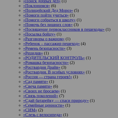
«Поиск добрых дел»
(1)
«Поклонимся»
(6)
«Полицейский Дед Мороз»
(5)
«Помоги пойти учиться»
(1)
«Помоги собраться в школу»
(1)
«Помочь без лишних слов»
(3)
«Посвящение первоклассников в пешеходы»
(1)
«Посылка бойцу»
(1)
«Разговоры о важном»
(1)
«Ребенок – пассажир пешеход»
(4)
«Ремень безопасности»
(3)
«Рецидив»
(1)
«РОДИТЕЛЬСКИЙ КОНТРОЛЬ»
(1)
«Ромашка безопасности»
(2)
«Росгвардия Драйв»
(3)
«Росгвардия. В особых условиях»
(1)
«Россия — страна героев!»
(1)
«Сад памяти»
(1)
«Свеча памяти»
(6)
«Своих не бросаем»
(1)
«Связь поколений»
(7)
«Сдай батарейку — спаси природу»
(1)
«Семейные ценности»
(1)
«СИМ»
(2)
«Слезь с велосипеда»
(1)