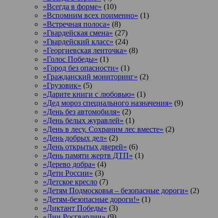
«Всегда в форме»
(10)
«Вспомним всех поименно»
(1)
«Встречная полоса»
(8)
«Гвардейская смена»
(27)
«Гвардейский класс»
(24)
«Георгиевская ленточка»
(8)
«Голос Победы»
(1)
«Город без опасности»
(1)
«Гражданский мониторинг»
(2)
«Грузовик»
(5)
«Дарите книги с любовью»
(1)
«Дед мороз специального назначения»
(9)
«День без автомобиля»
(2)
«День белых журавлей»
(1)
«День в лесу. Сохраним лес вместе»
(2)
«День добрых дел»
(2)
«День открытых дверей»
(6)
«День памяти жертв ДТП»
(1)
«Дерево добра»
(4)
«Дети России»
(3)
«Детское кресло
(7)
«Детям Подмосковья – безопасные дороги»
(2)
«Детям-безопасные дороги!»
(1)
«Диктант Победы»
(3)
«Дни Росгвардии»
(9)