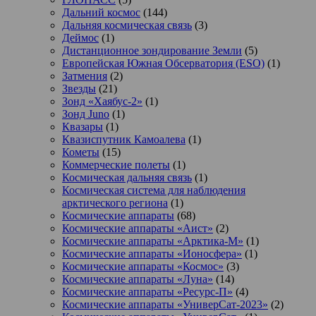
Дальний космос
(144)
Дальняя космическая связь
(3)
Деймос
(1)
Дистанционное зондирование Земли
(5)
Европейская Южная Обсерватория (ESO)
(1)
Затмения
(2)
Звезды
(21)
Зонд «Хаябус-2»
(1)
Зонд Juno
(1)
Квазары
(1)
Квазиспутник Камоалева
(1)
Кометы
(15)
Коммерческие полеты
(1)
Космическая дальняя связь
(1)
Космическая система для наблюдения
арктического региона
(1)
Космические аппараты
(68)
Космические аппараты «Аист»
(2)
Космические аппараты «Арктика-М»
(1)
Космические аппараты «Ионосфера»
(1)
Космические аппараты «Космос»
(3)
Космические аппараты «Луна»
(14)
Космические аппараты «Ресурс-П»
(4)
Космические аппараты «УниверСат-2023»
(2)