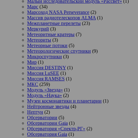
Малый исследовательский модуль «Рассвет»
(1)
Марс
(34)
Марсоход NASA Perseverance
(2)
Массив радиотелескопов ALMA
(1)
Межпланетные перелеты
(23)
Меркурий
(3)
Метеоритные кратеры
(7)
Метеориты
(3)
Метеорные потоки
(5)
Метеорологические спутники
(9)
Микроспутники
(3)
Мир
(1)
Миссия DESTINY
(1)
Миссия LuSEE
(1)
Миссия RAMSES
(1)
МКС
(259)
Модуль «Звезда»
(1)
Модуль «Наука»
(2)
Музеи космонавтики и планетарии
(1)
Нейтронные звезды
(4)
Нептун
(2)
Обсерватории
(5)
Обсерватории Gaia
(1)
Обсерватория «Спектр-РГ»
(2)
Обсерватория Gaia
(1)